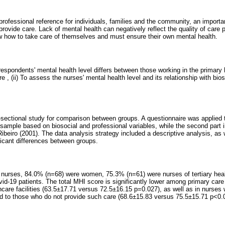
rofessional reference for individuals, families and the community, an importa
ovide care. Lack of mental health can negatively reflect the quality of care p
w how to take care of themselves and must ensure their own mental health.
respondents' mental health level differs between those working in the primary
re , (ii) To assess the nurses' mental health level and its relationship with bio
s-sectional study for comparison between groups. A questionnaire was applied t
e sample based on biosocial and professional variables, while the second part 
ibeiro (2001). The data analysis strategy included a descriptive analysis, as w
ificant differences between groups.
nurses, 84.0% (n=68) were women, 75.3% (n=61) were nurses of tertiary heal
vid-19 patients. The total MHI score is significantly lower among primary car
thcare facilities (63.5±17.71 versus 72.5±16.15 p=0.027), as well as in nurses
d to those who do not provide such care (68.6±15.83 versus 75.5±15.71 p<0.