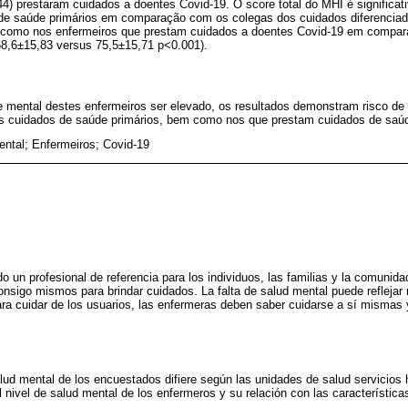
44) prestaram cuidados a doentes Covid-19. O score total do MHI é significa
de saúde primários em comparação com os colegas dos cuidados diferenciad
 como nos enfermeiros que prestam cuidados a doentes Covid-19 em compa
8,6±15,83 versus 75,5±15,71 p<0.001).
e mental destes enfermeiros ser elevado, os resultados demonstram risco de
s cuidados de saúde primários, bem como nos que prestam cuidados de saúd
ntal; Enfermeiros; Covid-19
o un profesional de referencia para los individuos, las familias y la comunid
onsigo mismos para brindar cuidados. La falta de salud mental puede reflejar
ara cuidar de los usuarios, las enfermeras deben saber cuidarse a sí mismas 
 salud mental de los encuestados difiere según las unidades de salud servicios 
el nivel de salud mental de los enfermeros y su relación con las característica