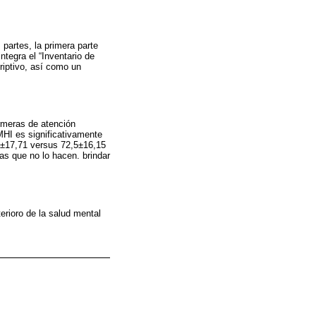
partes, la primera parte
ntegra el “Inventario de
criptivo, así como un
rmeras de atención
MHI es significativamente
5±17,71 versus 72,5±16,15
s que no lo hacen. brindar
erioro de la salud mental
.