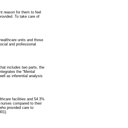
nt reason for them to feel
rovided. To take care of
 healthcare units and those
social and professional
hat includes two parts, the
integrates the “Mental
ell as inferential analysis
thcare facilities and 54.3%
e nurses compared to their
 who provided care to
001).