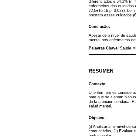
diferenciados e 54,3% (n=
enfermeiros dos cuidados 
72,5±16,15 p=0.027), bem
prestam esses cuidados (6
Conclusão:
Apesar de o nível de saúd
mental nos enfermeiros do
Palavras Chave:
Saúde Me
RESUMEN
Contexto:
El enfermero es considerad
para que se sientan bien c
de la atención brindada. P
salud mental.
Objetivo:
(i) Analizar si el nivel de
comunitários, (ii) Evaluar 
profesionales.