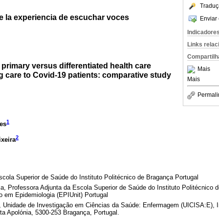
Traduç
de la experiencia de escuchar voces
Enviar 
Indicadore
Links rela
Compartilh
 primary versus differentiated health care
Mais
 care to Covid-19 patients: comparative study
Mais
Permali
1
res
2
ixeira
cola Superior de Saúde do Instituto Politécnico de Bragança Portugal
, Professora Adjunta da Escola Superior de Saúde do Instituto Politécnico d
o em Epidemiologia (EPIUnit) Portugal
 Unidade de Investigação em Ciências da Saúde: Enfermagem (UICISA:E), Inst
 Apolónia, 5300-253 Bragança, Portugal.