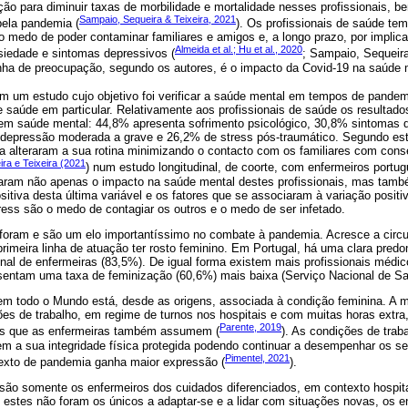
ção para diminuir taxas de morbilidade e mortalidade nesses profissionais,
Sampaio, Sequeira & Teixeira, 2021
pela pandemia (
). Os profissionais de saúde te
 medo de poder contaminar familiares e amigos e, a longo prazo, por implic
Almeida et al.; Hu et al., 2020
siedade e sintomas depressivos (
; Sampaio, Sequeira
ha de preocupação, segundo os autores, é o impacto da Covid-19 na saúde 
ram um estudo cujo objetivo foi verificar a saúde mental em tempos de pande
de saúde em particular. Relativamente aos profissionais de saúde os resultad
em saúde mental: 44,8% apresenta sofrimento psicológico, 30,8% sintomas
depressão moderada a grave e 26,2% de stress pós-traumático. Segundo est
ia alteraram a sua rotina minimizando o contacto com os familiares com cons
ra e Teixeira (2021
) num estudo longitudinal, de coorte, com enfermeiros port
aram não apenas o impacto na saúde mental destes profissionais, mas tamb
itiva desta última variável e os fatores que se associaram à variação posit
ress são o medo de contagiar os outros e o medo de ser infetado.
 foram e são um elo importantíssimo no combate à pandemia. Acresce a circu
primeira linha de atuação ter rosto feminino. Em Portugal, há uma clara pred
onal de enfermeiras (83,5%). De igual forma existem mais profissionais médic
entam uma taxa de feminização (60,6%) mais baixa (Serviço Nacional de Sa
em todo o Mundo está, desde as origens, associada à condição feminina. A 
ões de trabalho, em regime de turnos nos hospitais e com muitas horas extra
Parente, 2019
is que as enfermeiras também assumem (
). As condições de tra
em a sua integridade física protegida podendo continuar a desempenhar os se
Pimentel, 2021
exto de pandemia ganha maior expressão (
).
são somente os enfermeiros dos cuidados diferenciados, em contexto hospit
 estes não foram os únicos a adaptar-se e a lidar com situações novas, os 