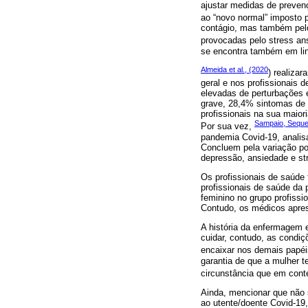
ajustar medidas de preven
ao “novo normal” imposto 
contágio, mas também pelo
provocadas pelo stress an
se encontra também em lin
Almeida et al., (2020
) realiza
geral e nos profissionais 
elevadas de perturbações 
grave, 28,4% sintomas de 
profissionais na sua maior
Sampaio, Sequei
Por sua vez,
pandemia Covid-19, analis
Concluem pela variação pos
depressão, ansiedade e st
Os profissionais de saúde
profissionais de saúde da 
feminino no grupo profissi
Contudo, os médicos apres
A história da enfermagem 
cuidar, contudo, as condiç
encaixar nos demais papé
garantia de que a mulher t
circunstância que em cont
Ainda, mencionar que não 
ao utente/doente Covid-19,