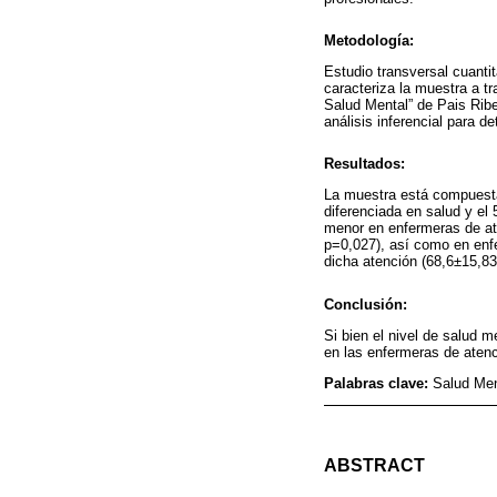
Metodología:
Estudio transversal cuanti
caracteriza la muestra a tr
Salud Mental” de Pais Ribei
análisis inferencial para d
Resultados:
La muestra está compuesta
diferenciada en salud y el
menor en enfermeras de at
p=0,027), así como en enf
dicha atención (68,6±15,8
Conclusión:
Si bien el nivel de salud 
en las enfermeras de atenc
Palabras clave:
Salud Men
ABSTRACT