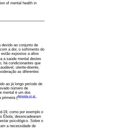
ion of mental health in
.
 devido ao conjunto de
com a dor, o sofrimento do
 estão expostos a altos
nta a saúde mental destes
o, há condicionantes que
saudável, utente-doente,
sideração as diferentes
do ao já longo período de
elevado número de
de mental é um dos
Almeida et al.,
primeira (
id-19, como por exemplo o
e o Ébola, desencadearam
estar psicológico. Sobre o
ciam a necessidade de