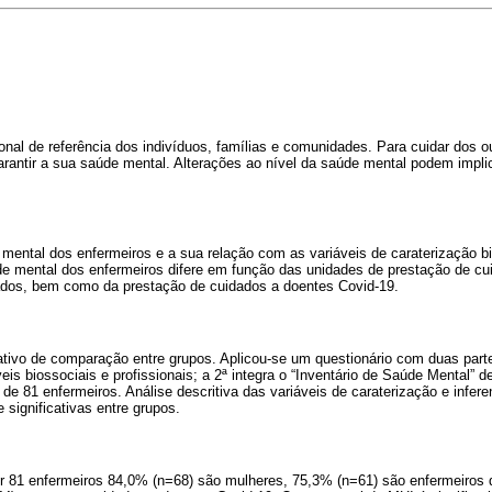
onal de referência dos indivíduos, famílias e comunidades. Para cuidar dos o
arantir a sua saúde mental. Alterações ao nível da saúde mental podem implic
e mental dos enfermeiros e a sua relação com as variáveis de caraterização bios
úde mental dos enfermeiros difere em função das unidades de prestação de c
iados, bem como da prestação de cuidados a doentes Covid-19.
ativo de comparação entre grupos. Aplicou-se um questionário com duas parte
is biossociais e profissionais; a 2ª integra o “Inventário de Saúde Mental” de
de 81 enfermeiros. Análise descritiva das variáveis de caraterização e inferen
 significativas entre grupos.
or 81 enfermeiros 84,0% (n=68) são mulheres, 75,3% (n=61) são enfermeiros