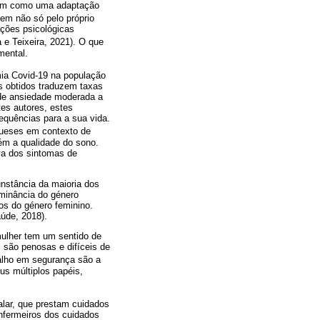
 bem como uma adaptação
mem não só pelo próprio
ações psicológicas
 e Teixeira, 2021). O que
mental.
mia Covid-19 na população
os obtidos traduzem taxas
 de ansiedade moderada a
es autores, estes
equências para a sua vida.
ugueses em contexto de
ém a qualidade do sono.
iva dos sintomas de
nstância da maioria dos
ominância do género
os do género feminino.
úde, 2018).
mulher tem um sentido de
, são penosas e difíceis de
balho em segurança são a
us múltiplos papéis,
alar, que prestam cuidados
enfermeiros dos cuidados