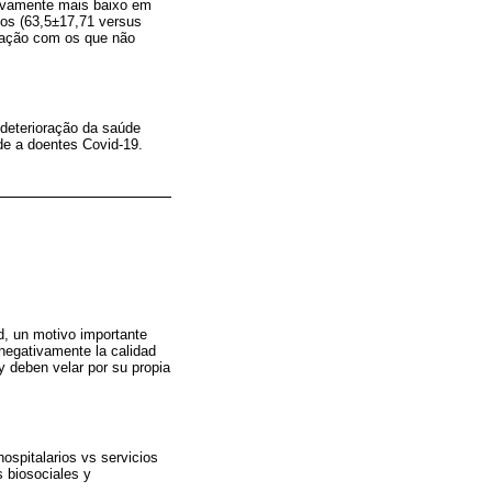
tivamente mais baixo em
os (63,5±17,71 versus
ração com os que não
 deterioração da saúde
e a doentes Covid-19.
ad, un motivo importante
 negativamente la calidad
y deben velar por su propia
hospitalarios vs servicios
s biosociales y