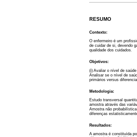
RESUMO
Contexto:
O enfermeiro é um profissi
de cuidar de si, devendo g
qualidade dos cuidados.
Objetivos:
(i) Avaliar o nível de saúd
Analisar se o nível de sa
primários versus diferenc
Metodologia:
Estudo transversal quantit
amostra através das variáve
Amostra não probabilística 
diferenças estatisticamente
Resultados:
A amostra é constituída p