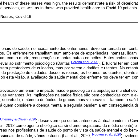
l health of these nurses was high, the results demonstrate a risk of deteriorat
e services, as well as in those who provided health care to Covid-19 patients
 Nurses; Covid-19
sionais de saúde, nomeadamente dos enfermeiros, deve ser tomada em conta
tos. Os enfermeiros trabalham num ambiente de experiências intensas, lidam 
idam com a morte, recuperações e tantas outras emoções. Estes profissionais
Pereira et al, 2020
levar ao sofrimento psicológico (Dantas
). É fulcral ter em co
 serem prestadores de cuidados, mas por serem cidadãos e utentes. No entant
 de prestação de cuidados desde as rotinas, os horários, os utentes, utente-
Sob esta visão, a avaliação da saúde mental dos enfermeiros deve ter em con
rovocado um enorme impacto físico e psicológico na população mundial devi
 suas variantes. As implicações na saúde física são bem conhecidas com o 
 e, sobretudo, o número de óbitos de grupos mais vulneráveis. Também a saú
há quem considere a doença mental a segunda pandemia em consequência da 
 Chesney & Oliver (2020
) descrevem que surtos anteriores à atual pandemia Cov
em 2012 como agente etiológico da síndrome respiratória do médio oriente) 
sas nos profissionais de saúde do ponto de vista da saúde mental e do bem-
Nguyen et al., 2020
ssionais de saúde, vários estudos (Lai et al., 2020;
) eviden