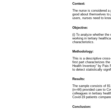
Context:
The nurse is considered a p
good about themselves to pr
users, nurses need to kno
Objective:
(i) To analyze whether the 
working in tertiary healthca
characteristics.
Methodology:
This is a descriptive cros
first part characterizes th
Health Inventory” by Pais R
to detect statistically sign
Results:
The sample consists of 81 
(n=44) provided care to Co
colleagues in tertiary heal
Covid-19 patients compare
Conclusion: