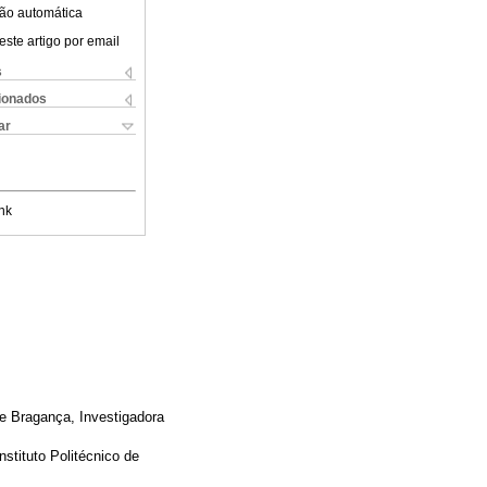
ão automática
este artigo por email
s
cionados
ar
nk
e Bragança, Investigadora
ituto Politécnico de