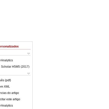
ersonalizados
 Analytics
 Scholar H5M5 (
2017
)
uês (pdf)
 em XML
cias do artigo
itar este artigo
 Analytics