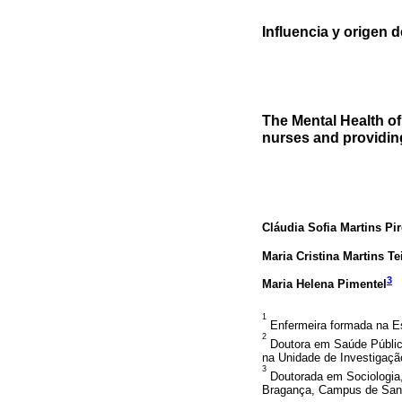
Influencia y origen 
The Mental Health of
nurses and providing
Cláudia Sofia Martins Pi
Maria Cristina Martins Te
3
Maria Helena Pimentel
1
Enfermeira formada na Es
2
Doutora em Saúde Pública
na Unidade de Investigaçã
3
Doutorada em Sociologia,
Bragança, Campus de Santa