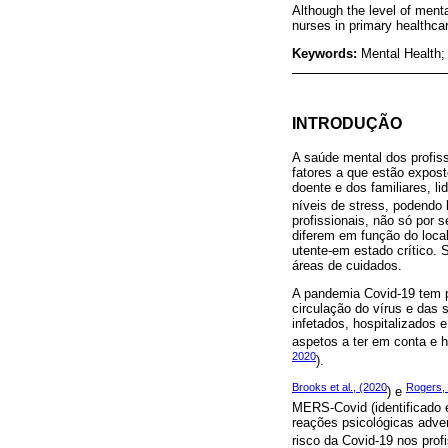
Although the level of menta
nurses in primary healthcar
Keywords:
Mental Health;
INTRODUÇÃO
A saúde mental dos profis
fatores a que estão expos
doente e dos familiares, l
níveis de stress, podendo 
profissionais, não só por
diferem em função do local
utente-em estado crítico. 
áreas de cuidados.
A pandemia Covid-19 tem p
circulação do vírus e das
infetados, hospitalizados
aspetos a ter em conta e 
2020
).
Brooks et al., (2020
Rogers,
) e
MERS-Covid (identificado 
reações psicológicas adver
risco da Covid-19 nos profi