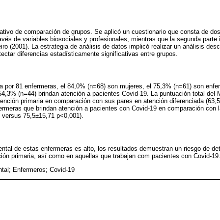
tativo de comparación de grupos. Se aplicó un cuestionario que consta de dos 
avés de variables biosociales y profesionales, mientras que la segunda parte i
ro (2001). La estrategia de análisis de datos implicó realizar un análisis des
etectar diferencias estadísticamente significativas entre grupos.
 por 81 enfermeras, el 84,0% (n=68) son mujeres, el 75,3% (n=61) son enfe
 54,3% (n=44) brindan atención a pacientes Covid-19. La puntuación total del 
ención primaria en comparación con sus pares en atención diferenciada (63,
ermeras que brindan atención a pacientes con Covid-19 en comparación con la
3 versus 75,5±15,71 p<0,001).
mental de estas enfermeras es alto, los resultados demuestran un riesgo de det
ión primaria, así como en aquellas que trabajan com pacientes con Covid-19
tal; Enfermeros; Covid-19