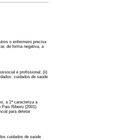
utros o enfermeiro precisa
ar, de forma negativa, a
social e profissional; (ii)
uidados: cuidados de saúde
s, a 1ª caracteriza a
 Pais Ribeiro (2001).
cial para detetar
 dos cuidados de saúde