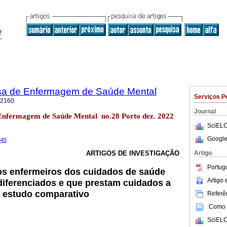
sa de Enfermagem de Saúde Mental
Serviços P
-2160
Journal
 Enfermagem de Saúde Mental no.28 Porto dez. 2022
SciELO
Google
345
Artigo
ARTIGOS DE INVESTIGAÇÃO
Portug
os enfermeiros dos cuidados de saúde
Artigo
diferenciados e que prestam cuidados a
: estudo comparativo
Referên
Como c
SciELO