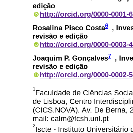
edição
http://orcid.org/0000-0001-
6
Rosalina Pisco Costa
, Inve
revisão e edição
http://orcid.org/0000-0003-
7
Joaquim P. Gonçalves
, Inv
revisão e edição
http://orcid.org/0000-0002-
1
Faculdade de Ciências Soci
de Lisboa, Centro Interdiscipl
(CICS.NOVA). Av. De Berna, 2
mail: calm@fcsh.unl.pt
2
Iscte - Instituto Universitári