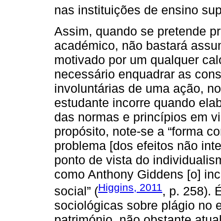
nas instituições de ensino sup
Assim, quando se pretende pr
académico, não bastará assumi
motivado por um qualquer cal
necessário enquadrar as con
involuntárias de uma ação, n
estudante incorre quando ela
das normas e princípios em v
propósito, note-se a “forma
problema [dos efeitos não int
ponto de vista do individuali
como Anthony Giddens [o] inc
Higgins, 2011
social” (
, p. 258).
sociológicas sobre plágio no
património, não obstante atu