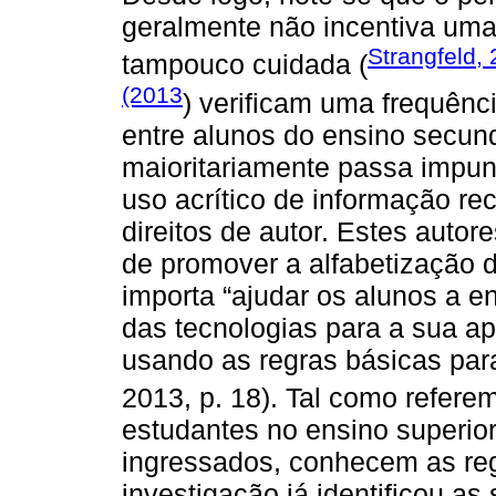
geralmente não incentiva uma 
Strangfeld,
tampouco cuidada (
(2013
) verificam uma frequênc
entre alunos do ensino secund
maioritariamente passa impun
uso acrítico de informação re
direitos de autor. Estes auto
de promover a alfabetização di
importa “ajudar os alunos a en
das tecnologias para a sua a
usando as regras básicas para 
2013, p. 18). Tal como refere
estudantes no ensino superio
ingressados, conhecem as reg
investigação já identificou as