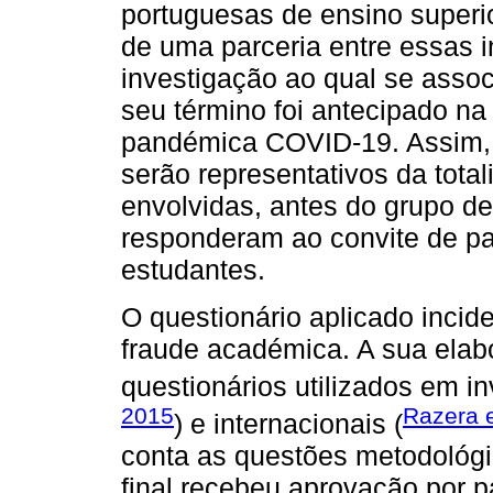
portuguesas de ensino superio
de uma parceria entre essas in
investigação ao qual se assoc
seu término foi antecipado na
pandémica COVID-19. Assim, 
serão representativos da total
envolvidas, antes do grupo de
responderam ao convite de par
estudantes.
O questionário aplicado incid
fraude académica. A sua elabo
questionários utilizados em i
2015
Razera e
) e internacionais (
conta as questões metodológic
final recebeu aprovação por p