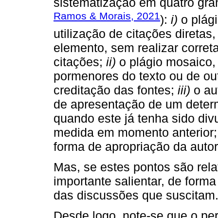
sistematização em quatro gran
Ramos & Morais, 2021
):
i)
o plági
utilização de citações diretas
elemento, sem realizar corret
citações;
ii)
o plágio mosaico,
pormenores do texto ou de o
creditação das fontes;
iii)
o au
de apresentação de um deter
quando este já tenha sido di
medida em momento anterior
forma de apropriação da auto
Mas, se estes pontos são rela
importante salientar, de for
das discussões que suscitam
Desde logo, note-se que o per