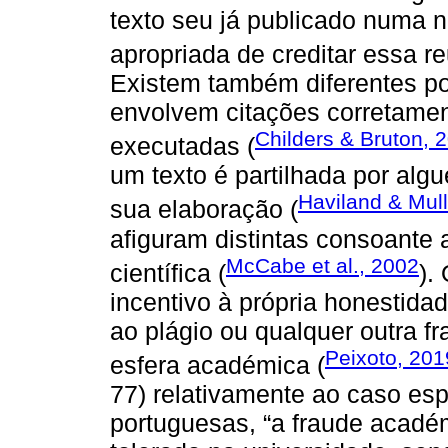
texto seu já publicado numa 
apropriada de creditar essa re
Existem também diferentes po
envolvem citações corretamen
Childers & Bruton, 
executadas (
um texto é partilhada por alg
Haviland & Mull
sua elaboração (
afiguram distintas consoante a
McCabe et al., 2002
científica (
).
incentivo à própria honestidad
ao plágio ou qualquer outra f
Peixoto, 201
esfera académica (
77) relativamente ao caso esp
portuguesas, “a fraude acad