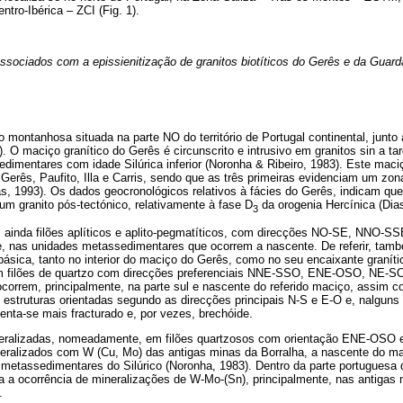
ntro-Ibérica – ZCI (Fig. 1).
ssociados com a epissienitização de granitos biotíticos do Gerês e da Guarda
o montanhosa situada na parte NO do território de Portugal continental, junto 
. O maciço granítico do Gerês é circunscrito e intrusivo em granitos sin a ta
mentares com idade Silúrica inferior (Noronha & Ribeiro, 1983). Este maciç
s: Gerês, Paufito, Illa e Carris, sendo que as três primeiras evidenciam um zo
, 1993). Os dados geocronológicos relativos à fácies do Gerês, indicam que 
m granito pós-tectónico, relativamente à fase D
da orogenia Hercínica (Dias 
3
ainda filões aplíticos e aplito-pegmatíticos, com direcções NO-SE, NNO-S
e, nas unidades metassedimentares que ocorrem a nascente. De referir, també
ásica, tanto no interior do maciço do Gerês, como no seu encaixante graníti
 filões de quartzo com direcções preferenciais NNE-SSO, ENE-OSO, NE-SO 
correm, principalmente, na parte sul e nascente do referido maciço, assim 
o estruturas orientadas segundo as direcções principais N-S e E-O e, nalgu
senta-se mais fracturado e, por vezes, brechóide.
neralizadas, nomeadamente, em filões quartzosos com orientação ENE-OSO
eralizados com W (Cu, Mo) das antigas minas da Borralha, a nascente do m
etassedimentares do Silúrico (Noronha, 1983). Dentro da parte portuguesa 
da a ocorrência de mineralizações de W-Mo-(Sn), principalmente, nas antigas 
.