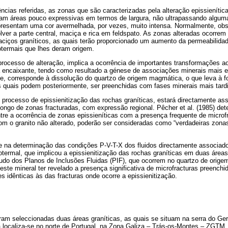
ncias referidas, as zonas que são caracterizadas pela alteração epissieníti
pam áreas pouco expressivas em termos de largura, não ultrapassando algu
presentam uma cor avermelhada, por vezes, muito intensa. Normalmente, obs
lver a parte central, maciça e rica em feldspato. As zonas alteradas ocorrem
ciços graníticos, as quais terão proporcionado um aumento da permeabilidade
rotermais que lhes deram origem.
ocesso de alteração, implica a ocorrência de importantes transformações ao
ca encaixante, tendo como resultado a génese de associações minerais mais 
te, corresponde à dissolução do quartzo de origem magmática, o que leva à 
as quais podem posteriormente, ser preenchidas com fases minerais mais tard
 processo de epissienitização das rochas graníticas, estará directamente as
 longo de zonas fracturadas, com expressão regional. Pêcher et al. (1985) de
re a ocorrência de zonas epissieníticas com a presença frequente de microf
m o granito não alterado, poderão ser consideradas como “verdadeiras zonas 
e na determinação das condições P-V-T-X dos fluidos directamente associado
otermal, que implicou a epissienitização das rochas graníticas em duas áreas
tudo dos Planos de Inclusões Fluidas (PIF), que ocorrem no quartzo de orige
deste mineral ter revelado a presença significativa de microfracturas preenchi
s idênticas às das fracturas onde ocorre a epissienitização.
ram seleccionadas duas áreas graníticas, as quais se situam na serra do Ger
ra localiza-se no norte de Portugal, na Zona Galiza – Trás-os-Montes – ZGTM