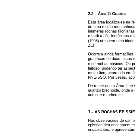
2.2 – Área 2: Guarda
Esta área localiza-se na r
de uma região montanhosa,
inúmeras rochas filonianas
e tardi a pós-tectónicos re
(1998) atribuem uma idade 
ZCI.
Ocorrem ainda formações 
graníticas de duas micas s
e de rochas básicas. Os p
leitoso, podendo ter aspe
muito fino, ocorrendo em f
NNE-SSO. Por vezes, acom
De referir que a Área 2 se
quartzo brechóide, onde a
autunite e torbernite.
3 – AS ROCHAS EPISSIE
Nas observações de campo 
epissienítica constituem 
encaixantes, e apresentam 