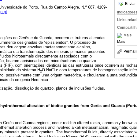
Enviar 
 Universidade do Porto, Rua do Campo Alegre, N.º 687, 4169-
p.pt
Indicadore
Links rela
Compartilh
Mais
regiões do Gerês e da Guarda, ocorrem estruturas alteradas
Mais
mmente designadas de “epissienitos”. O processo de
 lhes deu origem envolveu metassomatismo alcalino,
mático e a transformação dos minerais primários presentes
Permali
fluidos hidrotermais directamente associados com o
ão, ficaram aprisionados em microfracturas no quartzo –
s (PIF), com orientações idênticas às das estruturas onde ocorrem as rochas
alinidade do sistema H
O-NaCl e com temperaturas de homogeneização inferi
2
ino, possivelmente com uma origem meteórica, e circularam a uma profundid
inais da orogenia Hercínica.
itização, dissolução do quartzo, planos de inclusões fluidas.
o hydrothermal alteration of biotite granites from Gerês and Guarda (Port
from Gerês and Guarda regions, occur reddish altered rocks, commonly known a
othermal alteration process and involved alkali metasomatism, magmatic quar
ry minerals present in granites. The hydrothermal fluids, directly associated w
artz microfractures – Fluid Inclusion Planes (FIP), consistent with the most i