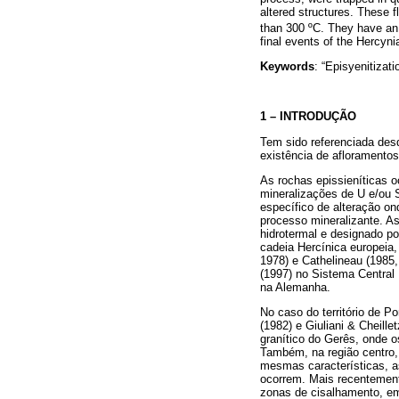
altered structures. These f
than 300 ºC. They have an a
final events of the Hercyni
Keywords
: “Episyenitizati
1 – INTRODUÇÃO
Tem sido referenciada desd
existência de afloramentos
As rochas epissieníticas 
mineralizações de U e/ou S
específico de alteração o
processo mineralizante. As
hidrotermal e designado p
cadeia Hercínica europeia,
1978) e Cathelineau (1985,
(1997) no Sistema Central
na Alemanha.
No caso do território de Po
(1982) e Giuliani & Cheill
granítico do Gerês, onde 
Também, na região centro, 
mesmas características, a
ocorrem. Mais recentement
zonas de cisalhamento, em 