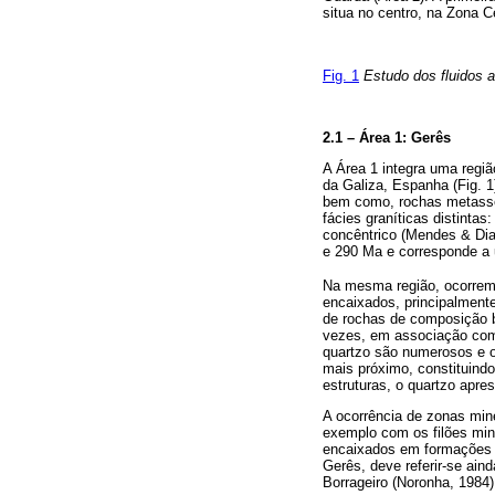
situa no centro, na Zona Ce
Fig. 1
Estudo dos fluidos a
2.1 – Área 1: Gerês
A Área 1 integra uma regiã
da Galiza, Espanha (Fig. 1)
bem como, rochas metassedi
fácies graníticas distinta
concêntrico (Mendes & Dias
e 290 Ma e corresponde a u
Na mesma região, ocorrem 
encaixados, principalment
de rochas de composição b
vezes, em associação com
quartzo são numerosos e o
mais próximo, constituind
estruturas, o quartzo apre
A ocorrência de zonas mi
exemplo com os filões min
encaixados em formações m
Gerês, deve referir-se ain
Borrageiro (Noronha, 1984)