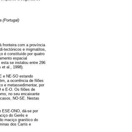
 (Portugal)
à fronteira com a província
rdi-tectónicos e migmatitos,
o é constituído por quatro
namento espacial
esta se instalou entre 296
et al., 1998).
SE e NE-SO estando
m, a ocorrência de filões
co e metassedimentar, por
e E-O. Os filões de
como, no seu encaixante
ns casos, NO-SE. Nestas
 e ESE-ONO, dá-se por
aciço do Gerês e
do maciço granítico do
minas dos Carris e