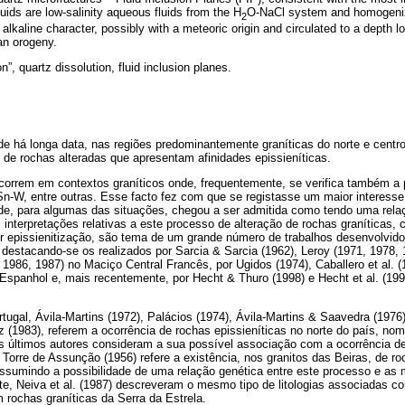
luids are low-salinity aqueous fluids from the H
O-NaCl system and homogeniz
2
lkaline character, possibly with a meteoric origin and circulated to a depth l
an orogeny.
on”, quartz dissolution, fluid inclusion planes.
e há longa data, nas regiões predominantemente graníticas do norte e centro 
 de rochas alteradas que apresentam afinidades epissieníticas.
ocorrem em contextos graníticos onde, frequentemente, se verifica também a
n-W, entre outras. Esse facto fez com que se registasse um maior interesse 
nde, para algumas das situações, chegou a ser admitida como tendo uma relaç
 interpretações relativas a este processo de alteração de rochas graníticas,
or epissienitização, são tema de um grande número de trabalhos desenvolvi
 destacando-se os realizados por Sarcia & Sarcia (1962), Leroy (1971, 1978,
 1986, 1987) no Maciço Central Francês, por Ugidos (1974), Caballero et al. (1
 Espanhol e, mais recentemente, por Hecht & Thuro (1998) e Hecht et al. (1
rtugal, Ávila-Martins (1972), Palácios (1974), Ávila-Martins & Saavedra (1976),
etz (1983), referem a ocorrência de rochas epissieníticas no norte do país, 
os últimos autores consideram a sua possível associação com a ocorrência d
Torre de Assunção (1956) refere a existência, nos granitos das Beiras, de r
ssumindo a possibilidade de uma relação genética entre este processo e as 
e, Neiva et al. (1987) descreveram o mesmo tipo de litologias associadas co
rochas graníticas da Serra da Estrela.