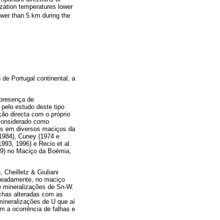
ation temperatures lower
ower than 5 km during the
de Portugal continental, a
 presença de
pelo estudo deste tipo
ão directa com o próprio
 considerado como
dos em diversos maciços da
 1984), Cuney (1974 e
993, 1996) e Recio et al.
999) no Maciço da Boémia,
 Cheilletz & Giuliani
nomeadamente, no maciço
e mineralizações de Sn-W.
ochas alteradas com as
mineralizações de U que aí
m a ocorrência de falhas e