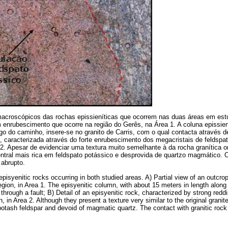
macroscópicos das rochas epissieníticas que ocorrem nas duas áreas em estu
 enrubescimento que ocorre na região do Gerês, na Área 1. A coluna epissien
o do caminho, insere-se no granito de Carris, com o qual contacta através 
, caracterizada através do forte enrubescimento dos megacristais de feldspa
2. Apesar de evidenciar uma textura muito semelhante à da rocha granítica ori
ntral mais rica em feldspato potássico e desprovida de quartzo magmático. 
 abrupto.
isyenitic rocks occurring in both studied areas. A) Partial view of an outcro
gion, in Area 1. The episyenitic column, with about 15 meters in length along t
 through a fault; B) Detail of an episyenitic rock, characterized by strong red
 in Area 2. Although they present a texture very similar to the original granite
 potash feldspar and devoid of magmatic quartz. The contact with granitic rock