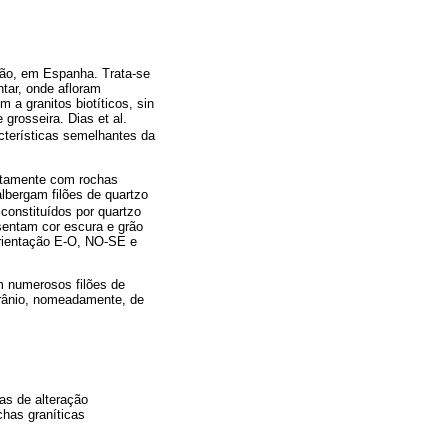
Leão, em Espanha. Trata-se
tar, onde afloram
 a granitos biotíticos, sin
 grosseira. Dias et al.
cterísticas semelhantes da
ntamente com rochas
 albergam filões de quartzo
onstituídos por quartzo
sentam cor escura e grão
orientação E-O, NO-SE e
em numerosos filões de
urânio, nomeadamente, de
as de alteração
chas graníticas