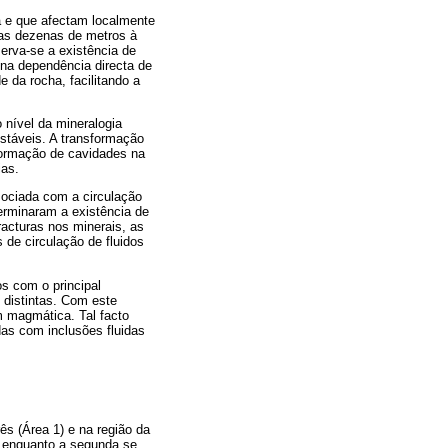
ca e que afectam localmente
mas dezenas de metros à
erva-se a existência de
 na dependência directa de
 da rocha, facilitando a
 nível da mineralogia
estáveis. A transformação
formação de cavidades na
ias.
sociada com a circulação
terminaram a existência de
racturas nos minerais, as
de circulação de fluidos
s com o principal
 distintas. Com este
m magmática. Tal facto
das com inclusões fluidas
ês (Área 1) e na região da
, enquanto a segunda se