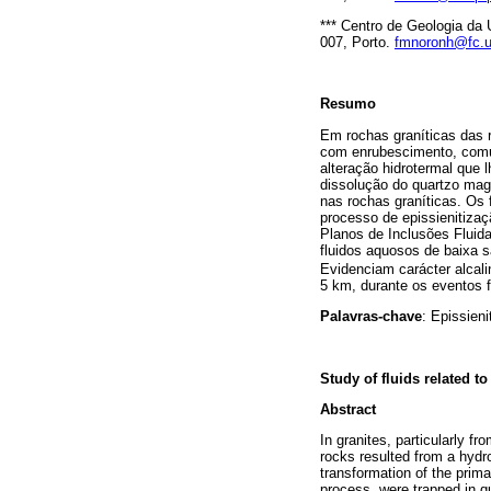
*** Centro de Geologia da
007, Porto.
fmnoronh@fc.u
Resumo
Em rochas graníticas das 
com enrubescimento, comu
alteração hidrotermal que
dissolução do quartzo mag
nas rochas graníticas. Os 
processo de epissienitizaç
Planos de Inclusões Fluida
fluidos aquosos de baixa s
Evidenciam carácter alcal
5 km, durante os eventos f
Palavras-chave
: Epissien
Study of fluids related t
Abstract
In granites, particularly 
rocks resulted from a hydr
transformation of the prima
process, were trapped in qu