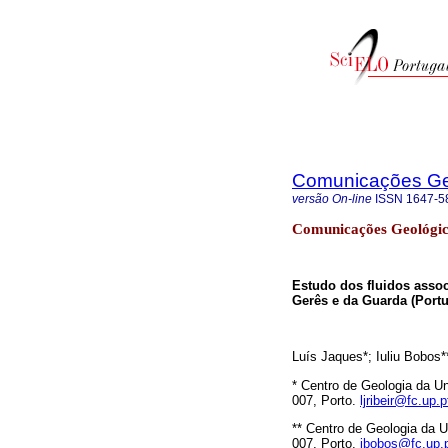
Comunicações Ge
versão On-line
ISSN
1647-5
Comunicações Geológi
Estudo dos fluidos assoc
Gerês e da Guarda (Portu
Luís Jaques*; Iuliu Bobos
* Centro de Geologia da U
007, Porto.
ljribeir@fc.up.p
** Centro de Geologia da 
007, Porto.
ibobos@fc.up.