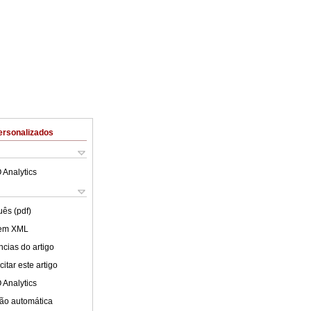
ersonalizados
 Analytics
uês (pdf)
 em XML
cias do artigo
itar este artigo
 Analytics
ão automática