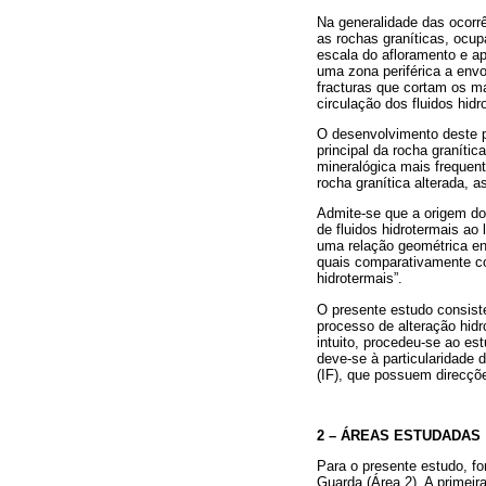
Na generalidade das ocorrê
as rochas graníticas, ocu
escala do afloramento e a
uma zona periférica a envo
fracturas que cortam os ma
circulação dos fluidos hid
O desenvolvimento deste pr
principal da rocha graníti
mineralógica mais frequen
rocha granítica alterada, 
Admite-se que a origem do
de fluidos hidrotermais ao
uma relação geométrica ent
quais comparativamente co
hidrotermais”.
O presente estudo consist
processo de alteração hidr
intuito, procedeu-se ao es
deve-se à particularidade 
(IF), que possuem direcçõe
2 – ÁREAS ESTUDADAS
Para o presente estudo, fo
Guarda (Área 2). A primei