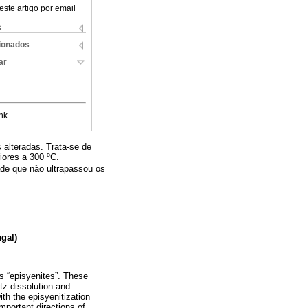
este artigo por email
s
cionados
ar
nk
 alteradas. Trata-se de
ores a 300 ºC.
ade que não ultrapassou os
ugal)
s “episyenites”. These
tz dissolution and
ith the episyenitization
mportant directions of