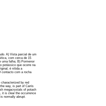
do. A) Vista parcial de um
ítica, com cerca de 15
de uma falha; B) Pormenor
to potássico que ocorre na
ginal, é nítida a
O contacto com a rocha
p characterized by red
he way, is part of Carris
dish megacrystals of potash
, it is clear the occurrence
 is normally abrupt.