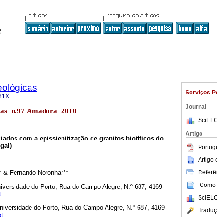
ológicas
Serviços P
81X
Journal
cas n.97 Amadora 2010
SciELO
Artigo
iados com a epissienitização de granitos biotíticos do
gal)
Portug
Artigo
Referên
** & Fernando Noronha***
Como c
niversidade do Porto, Rua do Campo Alegre, N.º 687, 4169-
t
SciELO
Universidade do Porto, Rua do Campo Alegre, N.º 687, 4169-
Traduç
pt