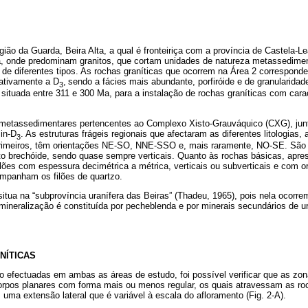
egião da Guarda, Beira Alta, a qual é fronteiriça com a província de Castela-
 onde predominam granitos, que cortam unidades de natureza metassedimen
 de diferentes tipos. As rochas graníticas que ocorrem na Área 2 correspondem
lativamente a D
,
sendo a fácies mais abundante, porfiróide e de granularidade
3
situada entre 311 e 300 Ma, para a instalação de rochas graníticas com cara
metassedimentares pertencentes ao Complexo Xisto-Grauváquico (CXG), ju
in-D
. As estruturas frágeis regionais que afectaram as diferentes litologias,
3
rimeiros, têm orientações NE-SO, NNE-SSO e, mais raramente, NO-SE. São c
cto brechóide, sendo quase sempre verticais. Quanto às rochas básicas, apre
ilões com espessura decimétrica a métrica, verticais ou subverticais e com 
panham os filões de quartzo.
 situa na “subprovíncia uranífera das Beiras” (Thadeu, 1965), pois nela ocorr
 mineralização é constituída por pecheblenda e por minerais secundários de 
NÍTICAS
efectuadas em ambas as áreas de estudo, foi possível verificar que as zon
corpos planares com forma mais ou menos regular, os quais atravessam as ro
uma extensão lateral que é variável à escala do afloramento (Fig. 2-A).