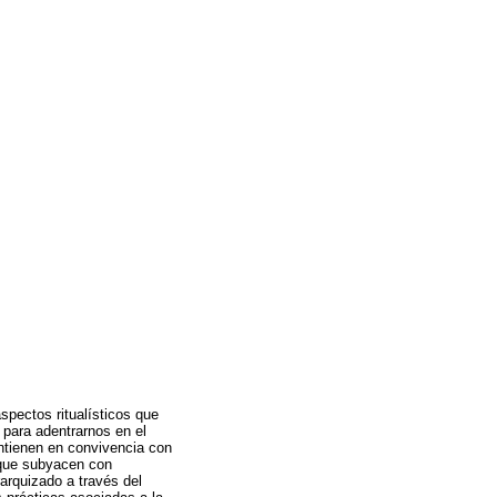
aspectos ritualísticos que
 para adentrarnos en el
ntienen en convivencia con
s que subyacen con
arquizado a través del