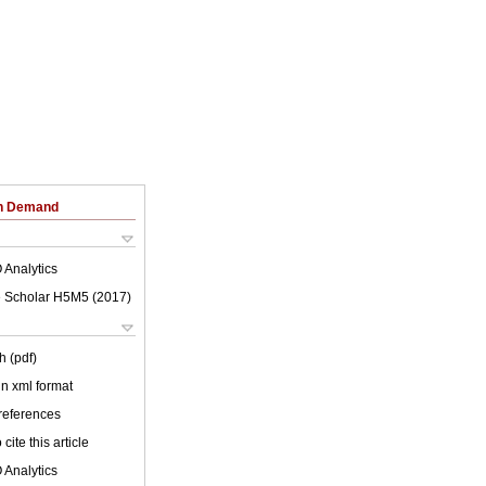
on Demand
 Analytics
 Scholar H5M5 (
2017
)
h (pdf)
 in xml format
 references
cite this article
 Analytics