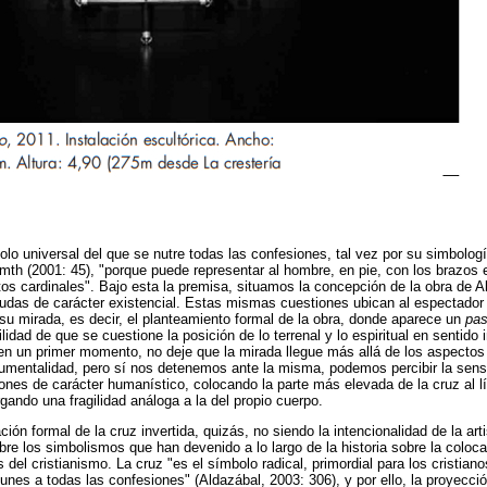
olo universal del que se nutre todas las confesiones, tal vez por su simbolog
th (2001: 45), "porque puede representar al hombre, en pie, con los brazos
os cardinales". Bajo esta la premisa, situamos la concepción de la obra de A
dudas de carácter existencial. Estas mismas cuestiones ubican al espectador
su mirada, es decir, el planteamiento formal de la obra, donde aparece un
pa
bilidad de que se cuestione la posición de lo terrenal y lo espiritual en sentido
en un primer momento, no deje que la mirada llegue más allá de los aspectos
umentalidad, pero sí nos detenemos ante la misma, podemos percibir la sensi
iones de carácter humanístico, colocando la parte más elevada de la cruz al lí
rgando una fragilidad análoga a la del propio cuerpo.
ción formal de la cruz invertida, quizás, no siendo la intencionalidad de la ar
obre los simbolismos que han devenido a lo largo de la historia sobre la coloc
 del cristianismo. La cruz "es el símbolo radical, primordial para los cristian
nes a todas las confesiones" (Aldazábal, 2003: 306), y por ello, la proyecció