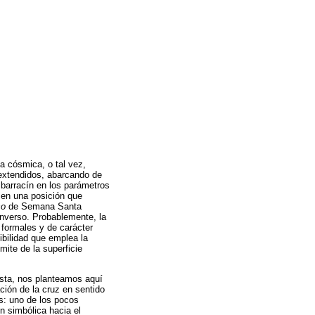
ía cósmica, o tal vez,
 extendidos, abarcando de
lbarracín en los parámetros
 en una posición que
so
de Semana Santa
 inverso. Probablemente, la
 formales y de carácter
bilidad que emplea la
mite de la superficie
tista, nos planteamos aquí
ación de la cruz en sentido
os: uno de los pocos
n simbólica hacia el