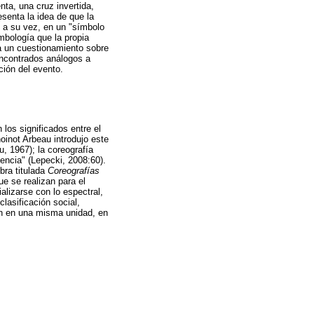
ta, una cruz invertida,
esenta la idea de que la
a, a su vez, en un "símbolo
mbología que la propia
ta un cuestionamiento sobre
 encontrados análogos a
ción del evento.
n los significados entre el
oinot Arbeau introdujo este
, 1967); la coreografía
encia" (Lepecki, 2008:60).
bra titulada
Coreografías
ue se realizan para el
alizarse con lo espectral,
clasificación social,
lan en una misma unidad, en