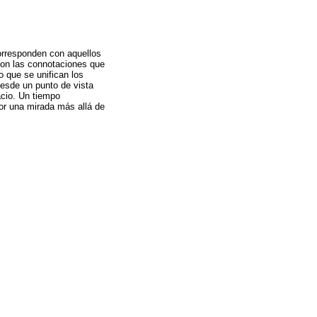
orresponden con aquellos
 con las connotaciones que
o que se unifican los
esde un punto de vista
acio. Un tiempo
or una mirada más allá de