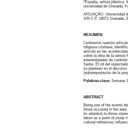
*España, artista plástica. 
universidad de Granada, F
AFILIAÇÃO: Universidad de
S/N C.P. 18071 Granada, 
RESUMEN:
Centramos nuestro artícul
religiosa cristiana, identi
artículo en las acontecida
sobre la obra de la artista
estereotipadas de carácter
Santa. El rol del espectad
se plantean en el discurso 
(re)interpretación de la pro
Palabras-clave:
Semana San
ABSTRACT
Being one of the events bel
those occurred in the area 
its attention to those ster
taken as a point of study i
cultural references influenc