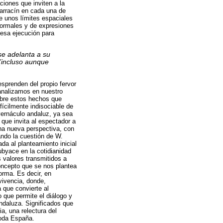
ciones que inviten a la
lbarracín en cada una de
e unos límites espaciales
formales y de expresiones
 esa ejecución para
se adelanta a su
 (incluso aunque
sprenden del propio fervor
 analizamos en nuestro
sobre estos hechos que
fícilmente indisociable de
 vernáculo andaluz, ya sea
que invita al espectador a
una nueva perspectiva, con
ndo la cuestión de W.
da al planteamiento inicial
ubyace en la cotidianidad
s valores transmitidos a
concepto que se nos plantea
forma. Es decir, en
vivencia, donde,
 que convierte al
 que permite el diálogo y
ndaluza. Significados que
a, una relectura del
toda España.