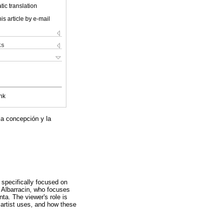
ic translation
is article by e-mail
ks
nk
 la concepción y la
e specifically focused on
r Albarracin, who focuses
nta. The viewer's role is
e artist uses, and how these