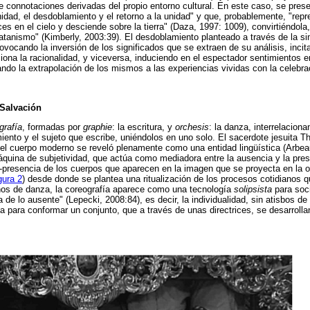
 connotaciones derivadas del propio entorno cultural. En este caso, se presen
idad, el desdoblamiento y el retorno a la unidad" y que, probablemente, "repr
íces en el cielo y desciende sobre la tierra" (Daza, 1997: 1009), convirtiéndol
 satanismo" (Kimberly, 2003:39). El desdoblamiento planteado a través de la si
rovocando la inversión de los significados que se extraen de su análisis, inci
iciona la racionalidad, y viceversa, induciendo en el espectador sentimientos
tando la extrapolación de los mismos a las experiencias vividas con la celebra
 Salvación
grafía
, formadas por
graphie
: la escritura, y
orchesis
: la danza, interrelaciona
iento y el sujeto que escribe, uniéndolos en uno solo. El sacerdote jesuita Th
el cuerpo moderno se reveló plenamente como una entidad lingüística (Arbeau
uina de subjetividad, que actúa como mediadora entre la ausencia y la pres
-presencia de los cuerpos que aparecen en la imagen que se proyecta en la o
gura 2
) desde donde se plantea una ritualización de los procesos cotidianos q
inos de danza, la coreografía aparece como una tecnología
solipsista
para soci
 de lo ausente" (Lepecki, 2008:84), es decir, la individualidad, sin atisbos de 
fica para conformar un conjunto, que a través de unas directrices, se desarrol