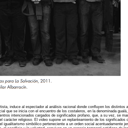
rtista, induce al espectador al análisis racional donde confluyen los distintos 
ial que se inicia con el encuentro de los costaleros, en la denominada gualá,
entros intencionados cargados de significados profano, que, a su vez, se ma
el carácter religioso. El video supone un replanteamiento de los significado
l igualitarismo simbólico perteneciente a un orden social acentuadamente jer