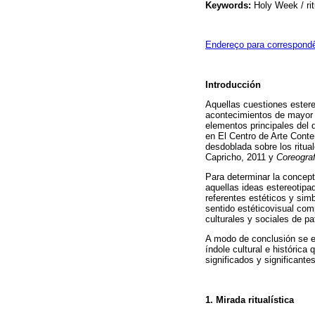
Keywords:
Holy Week / ritu
Endereço para correspond
Introducción
Aquellas cuestiones estere
acontecimientos de mayor im
elementos principales del d
en El Centro de Arte Cont
desdoblada sobre los ritua
Capricho, 2011 y
Coreograf
Para determinar la concept
aquellas ideas estereotip
referentes estéticos y sim
sentido estéticovisual com
culturales y sociales de pa
A modo de conclusión se ex
índole cultural e históric
significados y significante
1. Mirada ritualística