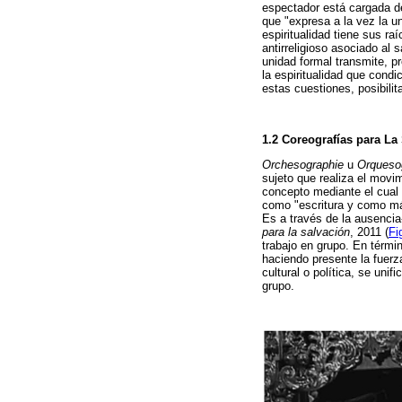
espectador está cargada de
que "expresa a la vez la un
espiritualidad tiene sus ra
antirreligioso asociado al
unidad formal transmite, p
la espiritualidad que cond
estas cuestiones, posibili
1.2 Coreografías para La
Orchesographie
u
Orqueso
sujeto que realiza el movim
concepto mediante el cual 
como "escritura y como máq
Es a través de la ausencia
para la salvación
, 2011 (
Fi
trabajo en grupo. En térm
haciendo presente la fuerza
cultural o política, se uni
grupo.