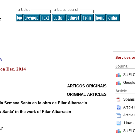
Services 
8
Journal
boa Dec. 2014
SciELO
Google
ARTIGOS ORIGINAIS
Article
ORIGINAL ARTICLES
Spanis
a Semana Santa en la obra de Pilar Albarracín
Article
Santa' in the work of Pilar Albarracín
Article
How to 
a*
SciELO