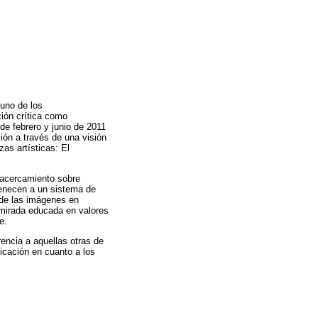
 uno de los
xión crítica como
 de febrero y junio de 2011
ón a través de una visión
as artísticas: El
n acercamiento sobre
tenecen a un sistema de
 de las imágenes en
 mirada educada en valores
e.
rencia a aquellas otras de
licación en cuanto a los