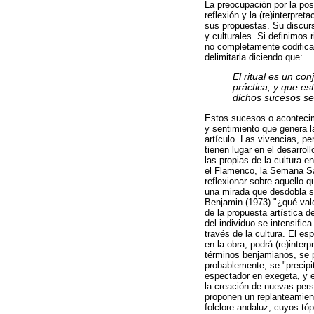
La preocupación por la pos
reflexión y la (re)interpre
sus propuestas. Su discurs
y culturales. Si definimos
no completamente codifica
delimitarla diciendo que:
El ritual es un co
práctica, y que es
dichos sucesos sea
Estos sucesos o acontecim
y sentimiento que genera l
artículo. Las vivencias, p
tienen lugar en el desarrol
las propias de la cultura e
el Flamenco, la Semana San
reflexionar sobre aquello 
una mirada que desdobla s
Benjamin (1973) "¿qué valor
de la propuesta artística 
del individuo se intensific
través de la cultura. El e
en la obra, podrá (re)inter
términos benjamianos, se 
probablemente, se "precipi
espectador en exegeta, y e
la creación de nuevas per
proponen un replanteamient
folclore andaluz, cuyos tó