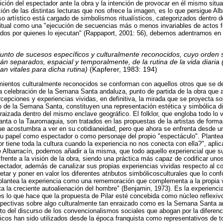
ición del espectador ante la obra y la intención de provocar en él mismo situa
tación de las distintas lecturas que nos ofrece la imagen, es lo que persigue A
o artístico está cargado de simbolismos ritualísticos, categorizados dentro d
 ritual como una "ejecución de secuencias más o menos invariables de actos 
dos por quienes lo ejecutan" (Rappaport, 2001: 56), debemos adentrarnos en
njunto de sucesos específicos y culturalmente reconocidos, cuyo orden 
tán separados, espacial y temporalmente, de la rutina de la vida diaria
n vitales para dicha rutina)
(Kapferer, 1983: 194)
ientos culturalmente reconocidos se conforman con aquellos otros que se de
a celebración de la Semana Santa andaluza, punto de partida de la obra que
ercepciones y experiencias vividas, en definitiva, la mirada que se proyecta 
lo de la Semana Santa, constituyen una representación estética y simbólica di
nraizada dentro del mismo enclave geográfico. El folklor, que engloba todo lo
ta o la Tauromaquia, son tratados en las propuestas de la artistas de forma 
que acostumbra a ver en su cotidianeidad, pero que ahora se enfrenta desde 
u papel como espectador o como personaje del propio "espectáculo". Plantea
 tiene toda la cultura cuando la experiencia no nos conecta con ella?", aplica
de Albarracín, podemos añadir a la misma, que todo aquello experiencial que s
a frente a la visión de la obra, siendo una práctica más capaz de codificar uno
spectador, además de canalizar sus propias experiencias vividas respecto al 
pretar y poner en valor los diferentes atributos simbólicosculturales que lo con
plantea la experiencia como una rememoración que complementa a la propia 
ta la creciente autoalienación del hombre" (Benjamin, 1973). Es la experiencia
s lo que hace que la propuesta de Pilar esté concebida como núcleo reflexivo
spectivas sobre algo culturalmente tan enraizado como es la Semana Santa a
o del discurso de los convencionalismos sociales que abogan por la diferenci
picos han sido utilizados desde la época franquista como representativos de 