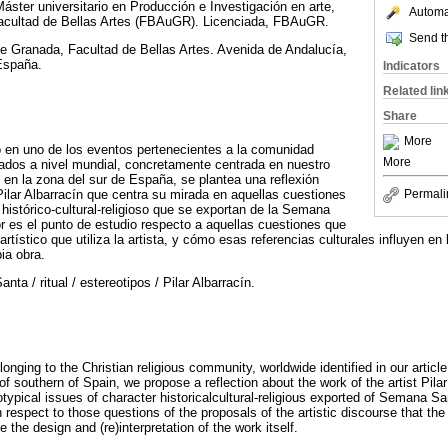
Máster universitario en Producción e Investigación en arte,
Automat
acultad de Bellas Artes (FBAuGR). Licenciada, FBAuGR.
Send th
 Granada, Facultad de Bellas Artes. Avenida de Andalucía,
España.
Indicators
Related lin
Share
More
o en uno de los eventos pertenecientes a la comunidad
More
ficados a nivel mundial, concretamente centrada en nuestro
s en la zona del sur de España, se plantea una reflexión
 Pilar Albarracín que centra su mirada en aquellas cuestiones
Permali
 histórico-cultural-religioso que se exportan de la Semana
or es el punto de estudio respecto a aquellas cuestiones que
artístico que utiliza la artista, y cómo esas referencias culturales influyen en
pia obra.
ta / ritual / estereotipos / Pilar Albarracín.
onging to the Christian religious community, worldwide identified in our articl
of southern of Spain, we propose a reflection about the work of the artist Pila
eotypical issues of character historicalcultural-religious exported of Semana Sa
n respect to those questions of the proposals of the artistic discourse that th
e the design and (re)interpretation of the work itself.