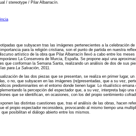
al / stereotype / Pilar Albarracín.
ência
otipadas que subyacen tras las imágenes pertenecientes a la celebración de
portancia para la religión cristiana, son el punto de partida en nuestra refle
iscurso artístico de la obra que Pilar Albarracín llevó a cabo entre los meses
emporáneo La Conservera de Murcia, España. Se propone aquí una aproximaci
les que conforman la Semana Santa, realizando un análisis de dos de sus piez
ías para La Salvación
, 2011.
ualización de las dos piezas que se presentan, se realiza en primer lugar, u
adas, o no, que subyacen en las imágenes (re)presentadas, que a su vez, per
bólicos predominantes en el entorno donde tienen lugar. Lo ritualístico emana
plementando la percepción del espectador que, a su vez, interpreta bajo una
trones que se identifican, en ocasiones, con los del propio sentimiento cofrad
ponen las distintas cuestiones que, tras el análisis de las obras, hacen refe
a que el propio espectador reconsidera, provocando al mismo tiempo una multip
s que posibilitan el diálogo abierto entre los mismos.