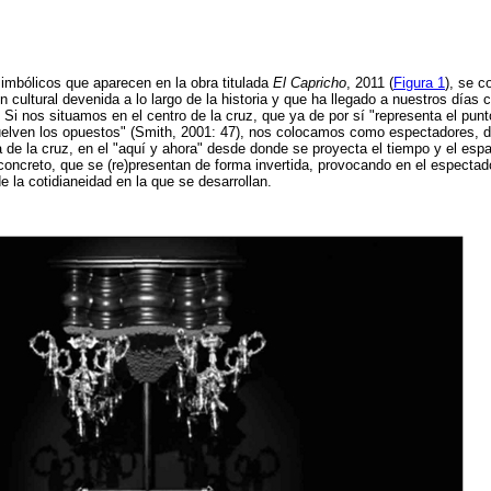
imbólicos que aparecen en la obra titulada
El Capricho
, 2011 (
Figura 1
), se c
ón cultural devenida a lo largo de la historia y que ha llegado a nuestros días
 Si nos situamos en el centro de la cruz, que ya de por sí "representa el punt
elven los opuestos" (Smith, 2001: 47), nos colocamos como espectadores, d
a de la cruz, en el "aquí y ahora" desde donde se proyecta el tiempo y el esp
oncreto, que se (re)presentan de forma invertida, provocando en el espectad
e la cotidianeidad en la que se desarrollan.