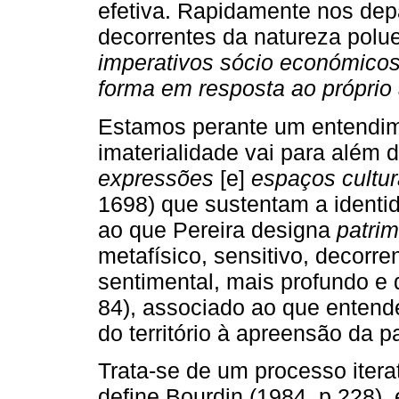
efetiva. Rapidamente nos de
decorrentes da natureza polue
imperativos sócio económico
forma em resposta ao própri
Estamos perante um entendime
imaterialidade vai para além 
expressões
[e]
espaços cultu
1698) que sustentam a identi
ao que Pereira designa
patrim
metafísico, sensitivo, decorre
sentimental, mais profundo e de
84), associado ao que ente
do território à apreensão da p
Trata-se de um processo iter
define Bourdin (1984, p.228), 