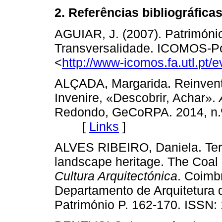
2. Referências bibliográfica
AGUIAR, J. (2007). Patrimóni
Transversalidade. ICOMOS-Por
<
http://www-icomos.fa.utl.pt/
ALÇADA, Margarida. Reinventa
Invenire, «Descobrir, Achar».
Redondo, GeCoRPA. 2014, n.º
[
Links
]
ALVES RIBEIRO, Daniela. Terr
landscape heritage. The Coal
Cultura Arquitectónica
. Coimbr
Departamento de Arquitetura 
Património P. 162-170. IS