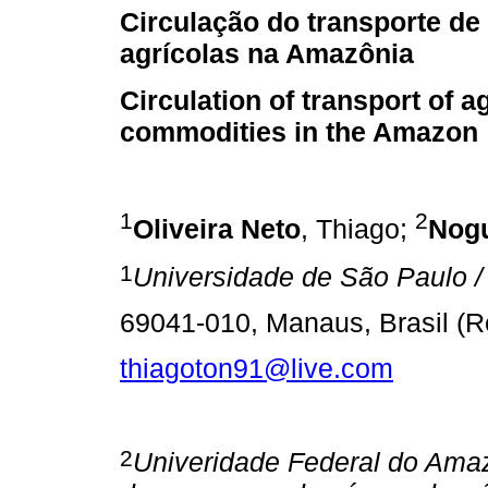
Circulação do transporte d
agrícolas na Amazônia
Circulation of transport of ag
commodities in the Amazon
1
2
Oliveira Neto
, Thiago;
Nogu
1
Universidade de São Paulo 
69041-010, Manaus, Brasil (R
thiagoton91@live.com
2
Univeridade Federal do Amaz