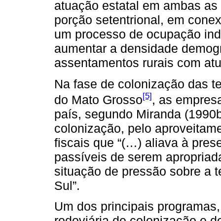
atuação estatal em ambas as f
porção setentrional, em cone
um processo de ocupação ind
aumentar a densidade demográ
assentamentos rurais com at
Na fase de colonização das t
[5]
do Mato Grosso
, as empresa
país, segundo Miranda (1990b
colonização, pelo aproveitame
fiscais que “(…) aliava à pre
passíveis de serem apropriada
situação de pressão sobre a te
Sul”.
Um dos principais programas, 
rodoviária de colonização e de