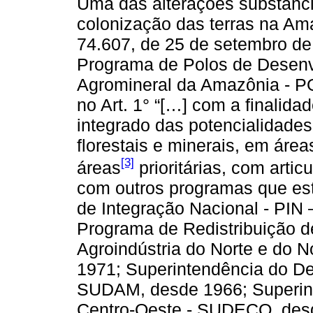
Uma das alterações substanci
colonização das terras na Ama
74.607, de 25 de setembro de
Programa de Polos de Desenv
Agromineral da Amazônia - 
no Art. 1° “[…] com a finalid
integrado das potencialidades
florestais e minerais, em área
[3]
áreas
prioritárias, com artic
com outros programas que es
de Integração Nacional - PIN
Programa de Redistribuição d
Agroindústria do Norte e do 
1971; Superintendência do D
SUDAM, desde 1966; Superin
Centro-Oeste - SUDECO, des