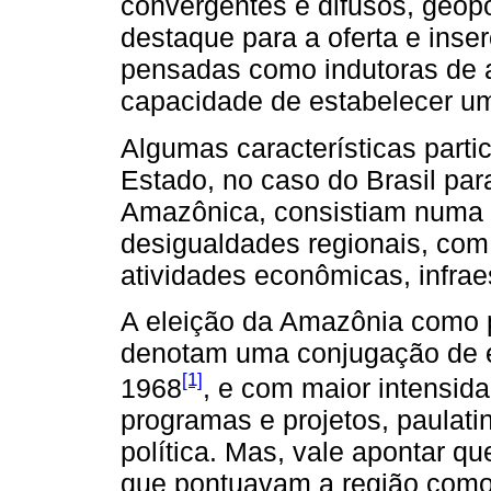
convergentes e difusos, geop
destaque para a oferta e inser
pensadas como indutoras de a
capacidade de estabelecer um 
Algumas características part
Estado, no caso do Brasil par
Amazônica, consistiam numa p
desigualdades regionais, com
atividades econômicas, infraes
A eleição da Amazônia como p
denotam uma conjugação de es
[1]
1968
, e com maior intensida
programas e projetos, paulat
política. Mas, vale apontar q
que pontuavam a região como 