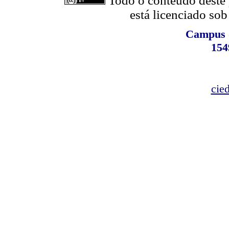
Todo o conteúdo deste p
está licenciado so
Campus d
154
cie