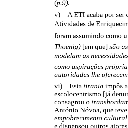
(
p.9).
v) A ETI acaba por ser c
Atividades de Enriquecim
foram assumindo como 
Thoenig)
[em que]
são as
modelam as necessidades 
como aspirações próprias
autoridades lhe oferecem 
vi) Esta
tirania
impôs a
escolocentrismo [já denu
consagrou o
transbordam
António Nóvoa, que teve 
empobrecimento cultural
e dispensou outros atores 