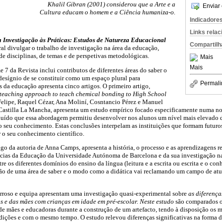
Khalil Gibran (2001) considerou que a Arte e a
Enviar 
Cultura educam o homem e a Ciência humaniza-o.
Indicadore
Links rela
 Investigação às Práticas: Estudos de Natureza Educacional
Compartilh
al divulgar o trabalho de investigação na área da educação,
 disciplinas, de temas e de perspetivas metodológicas.
Mais
Mais
7 da Revista inclui contributos de diferentes áreas do saber o
esígnio de se constituir como um espaço plural para
Permali
s da educação apresenta cinco artigos. O primeiro artigo,
 teaching approach to teach chemical bonding to High School
 Felipe, Raquel Cézar, Ana Moliní, Cosntancio Pérez e Manuel
Castilla La Mancha, apresenta um estudo empírico focado especificamente numa n
luído que essa abordagem permitiu desenvolver nos alunos um nível mais elevado 
seu conhecimento. Estas conclusões interpelam as instituições que formam futuros
o seu conhecimento científico.
igo da autoria de Anna Camps, apresenta a história, o processo e as aprendizagens r
ncias da Educação da Universidade Autónoma de Barcelona e da sua investigação na 
ntre os diferentes domínios do ensino da língua (leitura e a escrita ou escrita e o co
ição de uma área de saber e o modo como a didática vai reclamando um campo de a
Barroso e equipa apresentam uma investigação quasi-experimental sobre
as diferença
 e das mães com crianças em idade em pré-escolar. Neste estudo
são comparados 
de mães e educadoras durante a construção de um artefacto, tendo à disposição os 
dições e com o mesmo tempo. O estudo relevou diferenças significativas na forma d