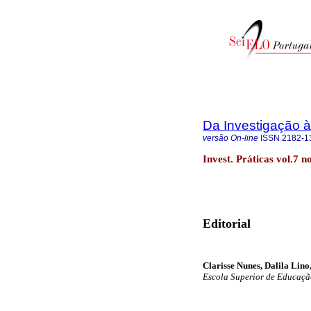
Da Investigação à
versão On-line
ISSN
2182-1
Invest. Práticas vol.7 
Editorial
Clarisse Nunes, Dalila Lino
Escola Superior de Educação