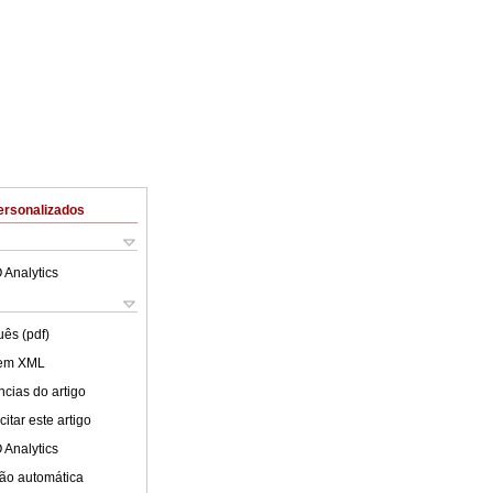
ersonalizados
 Analytics
uês (pdf)
 em XML
cias do artigo
itar este artigo
 Analytics
ão automática