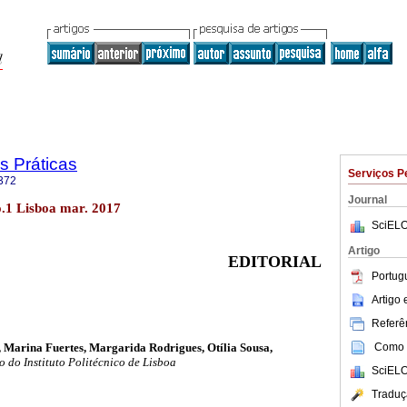
s Práticas
Serviços P
372
Journal
no.1 Lisboa mar. 2017
SciELO
Artigo
EDITORIAL
Portug
Artigo
Referên
, Marina Fuertes, Margarida Rodrigues, Otília Sousa,
Como c
 do Instituto Politécnico de Lisboa
SciELO
Traduç