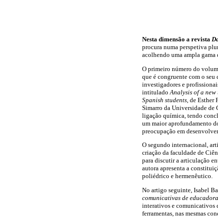
Nesta dimensão a revista
Da
procura numa perspetiva plur
acolhendo uma ampla gama de
O primeiro número do volume 
que é congruente com o seu d
investigadores e profissionai
intitulado
Analysis of a new
Spanish students
, de Esther
Simarro da Universidade de 
ligação química, tendo conc
um maior aprofundamento do 
preocupação em desenvolver 
O segundo internacional, art
criação da faculdade de Ciê
para discutir a articulação e
autora apresenta a constitu
poliédrico e hermenêutico.
No artigo seguinte, Isabel 
comunicativas de educadoras
interativos e comunicativos 
ferramentas, nas mesmas con