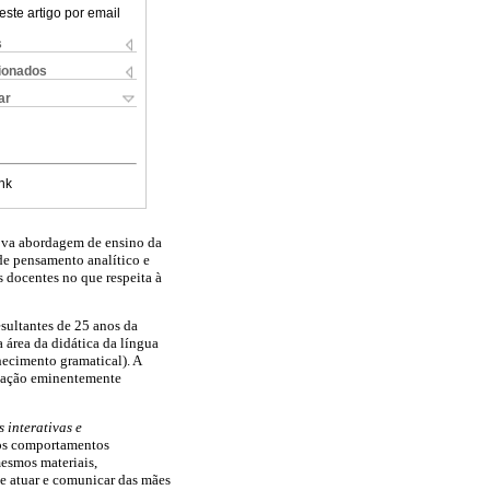
este artigo por email
s
cionados
ar
nk
ova abordagem de ensino da
de pensamento analítico e
 docentes no que respeita à
esultantes de 25 anos da
área da didática da língua
nhecimento gramatical). A
tuação eminentemente
s interativas e
os comportamentos
mesmos materiais,
e atuar e comunicar das mães