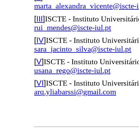
marta_alexandra_vicente@iscte-i
[
III
]
ISCTE - Instituto Universitári
rui_mendes@iscte-iul.pt
[
IV
]
ISCTE - Instituto Universitári
sara_jacinto_silva@iscte-iul.pt
[
V
]
ISCTE - Instituto Universitári
usana_rego@iscte-iul.pt
[
VI
]
ISCTE - Instituto Universitári
arq.yliabarssi@gmail.com