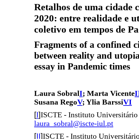
Retalhos de uma cidade 
2020: entre realidade e u
coletivo em tempos de P
Fragments of a confined ci
between reality and utopia
essay in Pandemic times
Laura Sobral
I
; Marta Vicente
I
Susana Rego
V
; Ylia Barssi
VI
[
I
]
ISCTE - Instituto Universitário
laura_sobral@iscte-iul.pt
[
II
]
ISCTE - Instituto Universitário