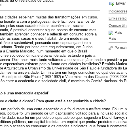
ficos da Universidade de Lisboa,
Enviar 
t
Indicadore
 as cidades espelham muitas das transformações em curso.
Links rela
 brasileira com a portuguesa não é fácil pois falamos de
dos pelas suas características económicas, sociais,
Compartilh
Contudo, é possível encontrar alguns pontos de encontro mas,
Mais
ambém aprender, conhecer e reflectir em conjunto sobre a
ade, as suas casas e o seu habitat, de um modo mais
Mais
ualitário e sustentável, pensando com esperança sobre a
o urbano. Tendo por base este enquadramento, em Junho
Permali
sta a Ermínia Maricato, num momento em que o Brasil
crise socioeconómica e urbana liderada, estando o país a
sonaro. Dois anos mais tarde voltámos a conversar, já estando a presidir o pa
 expectativas existem para o futuro das cidades brasileiras? Ermínia Marica
e Arquitectura e Urbanismo da Universidade de São Paulo e fundadora do La
 mesma universidade. Ermínia tem um longo curriculum do qual destacamos
 Município de São Paulo (1989-1992) e Vice-ministra das Cidades (2003-2005
ação entre a academia e a sociedade civil, é membro do Comité Nacional do P
ão é uma mercadoria especial”
 o direito à cidade? Para quem está a ser produzida a cidade?
ve um período de uma certa ascensão que foi durante o
welfare state
. Foi um p
s, porque foi um período de um capitalismo voltado para a inclusão social 
o foi dado, isso foi um período conquistado porque, segundo o David Harvey
líticas públicas; um capital fordista, um capital que produz produtos mass
muito o acesso ao consumo; e os grandes sindicatos, que foram fundamenta