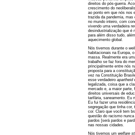
direitos do pós-guerra. Ac
crescimento do neoliberali
ao ponto em que nós nos 
trazida da pandemia, mas 
no mundo inteiro, com con
vivendo uma verdadeira re
desindustrialização que é
para além disso tudo, alé
aquecimento global.
Nós tivemos durante o
wel
habitacionais na Europa, o
massa. Realmente era uma 
trabalho se faz fora do me
principalmente entre nós 
proposta para a constituiç
vez na Constituição Brasil
esse verdadeiro
apartheid
q
legalizada, coisa que a cl
mercado e, a maior parte, 
direitos universais de edu
tarifária, saneamento. Eu 
Eu fui fazer uma residênci
segregação que tinha cor,
cor. Claro que você tem b
questão do racismo nunca f
pardos [será pardos e parda
nas nossas cidades.
Nós tivemos um
welfare st