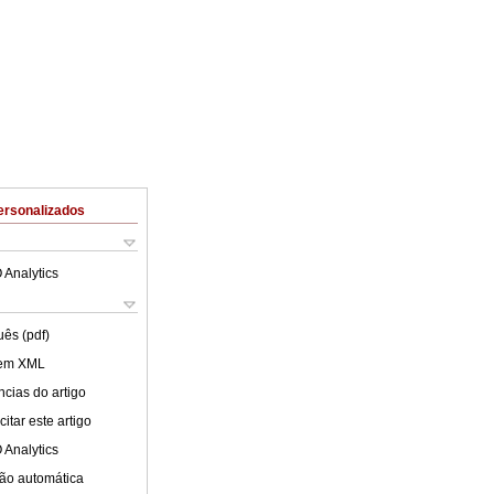
ersonalizados
 Analytics
uês (pdf)
 em XML
cias do artigo
itar este artigo
 Analytics
ão automática