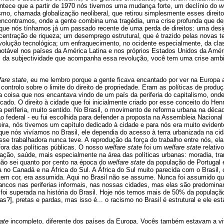
ontece que a partir de 1970 nós tivemos uma mudança forte, um declínio do
w
smo, chamada globalização neoliberal, que retirou simplesmente esses direitos
encontramos, onde a gente combina uma tragédia, uma crise profunda que d
que nós tínhamos já um passado recente de uma perda de direitos: uma desi
centração de riqueza; um desemprego estrutural, que é trazido pelas novas t
volução tecnológica; um enfraquecimento, no ocidente especialmente, da cla
 notável nos países da América Latina e nos próprios Estados Unidos da Amé
m da subjectividade que acompanha essa revolução, você tem uma crise amb
fare state
, eu me lembro porque a gente ficava encantado por ver na Europa a
 controlo sobre o limite do direito de propriedade. Eram as políticas de prod
coisa que nos encantava vindo de um país da periferia do capitalismo, onde
rcado. O direito à cidade que foi inicialmente criado por esse conceito do Hen
na periferia, muito sentido. No Brasil, o movimento de reforma urbana na dé
ão federal - eu fui escolhida para defender a proposta na Assembleia Nacional 
eira, nós tivemos um capítulo dedicado à cidade e para nós era muito eviden
ue nós vivíamos no Brasil, ele dependia do acesso à terra urbanizada na ci
asse trabalhadora nunca teve. A reprodução da força do trabalho entre nós, el
fora das políticas públicas. O nosso
welfare state
foi um
welfare state
relativo
cação, saúde, mais especialmente na área das políticas urbanas: moradia, tra
não sei quanto por cento na época do
welfare state
da população de Portugal 
a no Canadá e na África do Sul. A África do Sul muito parecida com o Brasil, 
 tem cor, era assumida. Aqui no Brasil não se assume. Nunca foi assumido q
rancos nas periferias informais, nas nossas cidades, mas elas são predomin
oi superada na história do Brasil. Hoje nós temos mais de 50% da população b
s?], pretas e pardas, mas isso é... o racismo no Brasil é estrutural e ele es
ate
incompleto, diferente dos países da Europa. Vocês também estavam a vi