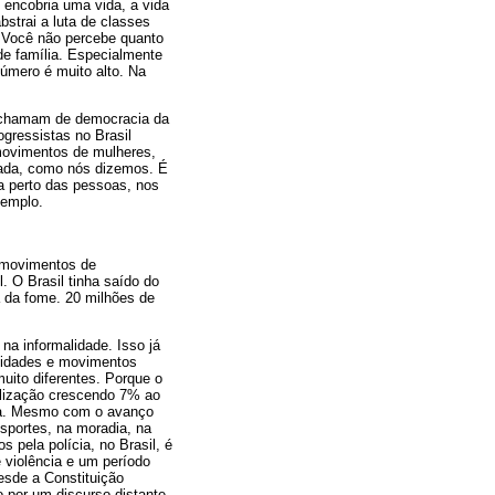
 encobria uma vida, a vida
strai a luta de classes
. Você não percebe quanto
de família. Especialmente
número é muito alto. Na
s chamam de democracia da
gressistas no Brasil
 movimentos de mulheres,
izada, como nós dizemos. É
ra perto das pessoas, nos
xemplo.
 movimentos de
 O Brasil tinha saído do
a da fome. 20 milhões de
a informalidade. Isso já
ntidades e movimentos
ito diferentes. Porque o
alização crescendo 7% ao
dora. Mesmo com o avanço
nsportes, na moradia, na
 pela polícia, no Brasil, é
 violência e um período
esde a Constituição
o por um discurso distante