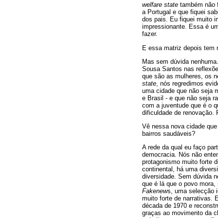
welfare state
também não fo
a Portugal e que fiquei sa
dos pais. Eu fiquei muito
impressionante. Essa é u
fazer.
E essa matriz depois tem 
Mas sem dúvida nenhuma. D
Sousa Santos nas reflexões
que são as mulheres, os n
state
, nós regredimos evi
uma cidade que não seja m
e Brasil - e que não seja 
com a juventude que é o q
dificuldade de renovação.
Vê nessa nova cidade que 
bairros saudáveis?
A rede da qual eu faço par
democracia. Nós não ente
protagonismo muito forte d
continental, há uma divers
diversidade. Sem dúvida n
que é lá que o povo mora,
Fakenew
s, uma selecção i
muito forte de narrativas.
década de 1970 e reconstr
graças ao movimento da cl