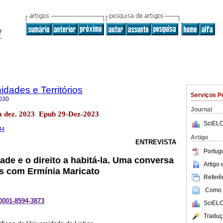
ades e Territórios
Serviços P
030
Journal
 dez. 2023 Epub 29-Dez-2023
SciELO
44
Artigo
ENTREVISTA
Portug
ade e o direito a habitá-la. Uma conversa
Artigo
 com Ermínia Maricato
Referên
Como c
-0001-8594-3873
SciELO
Traduç