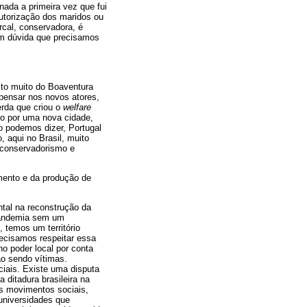
ada a primeira vez que fui
autorização dos maridos ou
rcal, conservadora, é
em dúvida que precisamos
sto muito do Boaventura
 pensar nos novos atores,
erda que criou o
welfare
o por uma nova cidade,
o podemos dizer, Portugal
, aqui no Brasil, muito
 conservadorismo e
mento e da produção de
ntal na reconstrução da
pandemia sem um
 temos um território
recisamos respeitar essa
o poder local por conta
o sendo vítimas.
ciais. Existe uma disputa
 ditadura brasileira na
s movimentos sociais,
universidades que