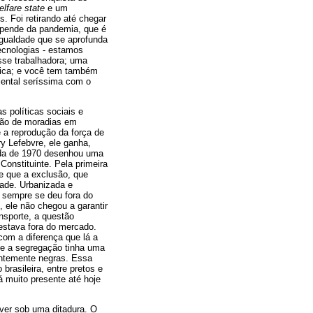
elfare state
e um
. Foi retirando até chegar
epende da pandemia, que é
gualdade que se aprofunda
ecnologias - estamos
sse trabalhadora; uma
rica; e você tem também
iental seríssima com o
s políticas sociais e
ução de moradias em
 a reprodução da força de
ry Lefebvre, ele ganha,
cada de 1970 desenhou uma
Constituinte. Pela primeira
te que a exclusão, que
dade. Urbanizada e
a sempre se deu fora do
, ele não chegou a garantir
nsporte, a questão
estava fora do mercado.
com a diferença que lá a
ue a segregação tinha uma
antemente negras. Essa
rasileira, entre pretos e
tá muito presente até hoje
ver sob uma ditadura. O