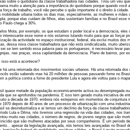
xão sobre o quotidiano da classe trabalhadora nas cidades. Tirou um véu que
hama muito a atenção para a importância do quotidiano porque quando você ab
a força de trabalho, você não percebe o quão importante é o direito à cidade
a mobilidade urbana todos os dias mas, especialmente, as mulheres e mães 
pla, porque elas cuidam de filhos, elas sustentam famílias e no Brasil esse 
ão Paulo chega a 30%.
rlos Mota, por exemplo, os que estudam o poder local e a democracia, ele
o interessante esse nome e nós estamos lutando muito para que as forçar pro
zação da actividade no espaço institucional, federal, ela exclui muitos dos
tas, dessa nova classe trabalhadora que não está sindicalizada, muito uber
o sei se tem sentido essa palavra para os portugueses, é necessário levar pa
igrejas, nas praças, essa capilaridade da democracia. Plano de bairros, por e
 isso está a acontecer?
ue há uma retomada dos movimentos sociais urbanos. Há uma retomada dos
 vocês estão sabendo mas há 20 milhões de pessoas passando fome no Brasil.
 a política contra a fome do presidente Lula e agora ele voltou para o map
il quase metade da população economicamente activa ou desempregada ou n
da que se aprofundou na pandemia. E isso tem gerado muita iniciativa de e
uito a década de 1970, embora nós estejamos em momentos de conjuntura mu
de 1970 depois de 40 anos de um processo de urbanização com uma industri
rasil se desindustrializa e aí temos um declínio da força da classe trabalha
eríodo Lula e Dilma, nós tivemos uma regressão na vida das cidades, nos tra
entou muito nas cidades, o número de negros, de jovens negros que são mortos
minicídio que são mulheres atacadas por seus companheiros. É um período de
o... apesar da legislação avançada, nós temos leis avançadas no Brasil d
e, legislação federal da mobilidade, resíduos sólidos, o Brasil é muito marcad