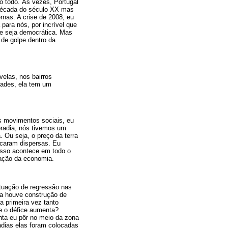
 todo. Às vezes, Portugal
 década do século XX mas
rnas. A crise de 2008, eu
para nós, por incrível que
ue seja democrática. Mas
de golpe dentro da
elas, nos bairros
dades, ela tem um
s movimentos sociais, eu
oradia, nós tivemos um
 Ou seja, o preço da terra
ficaram dispersas. Eu
Isso acontece em todo o
zação da economia.
ituação de regressão nas
da houve construção de
a primeira vez tanto
 e o défice aumenta?
nta eu pôr no meio da zona
adias elas foram colocadas