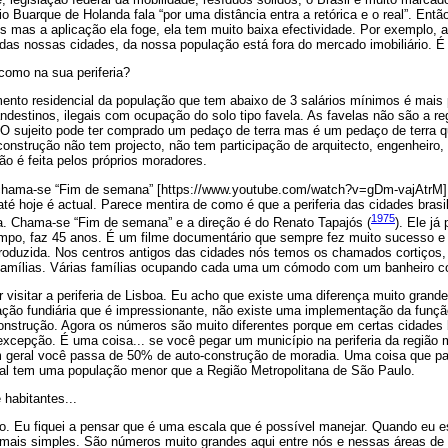
io Buarque de Holanda fala “por uma distância entra a retórica e o real”. Entã
os mas a aplicação ela foge, ela tem muito baixa efectividade. Por exemplo, a
das nossas cidades, da nossa população está fora do mercado imobiliário. É 
como na sua periferia?
ento residencial da população que tem abaixo de 3 salários mínimos é mais 
destinos, ilegais com ocupação do solo tipo favela. As favelas não são a reg
 O sujeito pode ter comprado um pedaço de terra mas é um pedaço de terra q
onstrução não tem projecto, não tem participação de arquitecto, engenheiro,
ão é feita pelos próprios moradores.
 chama-se “Fim de semana” [https://www.youtube.com/watch?v=gDm-vajAtrM]
é hoje é actual. Parece mentira de como é que a periferia das cidades brasil
1975
da. Chama-se “Fim de semana” e a direção é do Renato Tapajós (
). Ele já
tempo, faz 45 anos. É um filme documentário que sempre fez muito sucesso e
 produzida. Nos centros antigos das cidades nós temos os chamados cortiços
 famílias. Várias famílias ocupando cada uma um cómodo com um banheiro co
ir visitar a periferia de Lisboa. Eu acho que existe uma diferença muito gran
o fundiária que é impressionante, não existe uma implementação da função 
construção. Agora os números são muito diferentes porque em certas cidades b
excepção. É uma coisa... se você pegar um município na periferia da região 
 em geral você passa de 50% de auto-construção de moradia. Uma coisa que
al tem uma população menor que a Região Metropolitana de São Paulo.
 habitantes...
. Eu fiquei a pensar que é uma escala que é possível manejar. Quando eu est
 mais simples. São números muito grandes aqui entre nós e nessas áreas de 