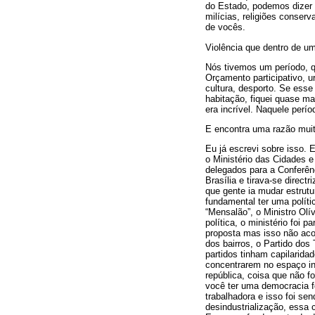
do Estado, podemos dizer 
milícias, religiões conser
de vocês.
Violência que dentro de um
Nós tivemos um período, qu
Orçamento participativo, u
cultura, desporto. Se esse
habitação, fiquei quase m
era incrível. Naquele perí
E encontra uma razão mui
Eu já escrevi sobre isso. E
o Ministério das Cidades e 
delegados para a Conferên
Brasília e tirava-se direc
que gente ia mudar estrut
fundamental ter uma polític
“Mensalão”, o Ministro Olí
política, o ministério foi
proposta mas isso não ac
dos bairros, o Partido dos
partidos tinham capilarida
concentrarem no espaço ins
república, coisa que não 
você ter uma democracia fo
trabalhadora e isso foi s
desindustrialização, essa 