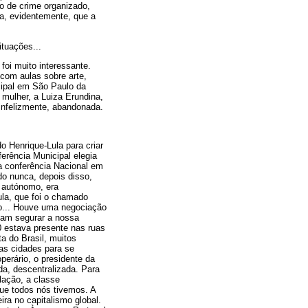
o de crime organizado,
ca, evidentemente, que a
ituações...
foi muito interessante.
 com aulas sobre arte,
icipal em São Paulo da
mulher, a Luiza Erundina,
 infelizmente, abandonada.
do Henrique-Lula para criar
ferência Municipal elegia
a conferência Nacional em
do nunca, depois disso,
 autónomo, era
Lula, que foi o chamado
rio... Houve uma negociação
 iam segurar a nossa
 estava presente nas ruas
a do Brasil, muitos
das cidades para se
perário, o presidente da
a, descentralizada. Para
lação, a classe
que todos nós tivemos. A
ra no capitalismo global.