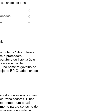
este artigo por email
s
cionados
ar
nk
ís Lula da Silva. Haverá
to é professora
boratório de Habitação e
 o seguinte: foi
), no primeiro governo de
rojecto BR Cidades, criado
eríodo que alguns autores
dos trabalhadores. E não
, nós temos: um estado
ivamente para o consumo de
is nessa conquista de