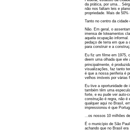
da prática, por uma... Sérg
não nos faltam leis e plan
propriedade. Mais de 50% 
Tanto no centro da cidade 
Não. Em geral, o assentam
imensa de loteamentos clan
aquela ocupação informal.
pedaço de terra em que a c
para construir e a construç
Eu fiz um filme em 1975,
deem uma olhada que ele at
principalmente, é produzi
visualizações, faz tanto 
é que a nossa periferia é
velhos imóveis por várias
Eu tive a oportunidade de 
também têm uma especulaçã
forte, e eu pude ver auto-
construção é regra, não é 
qualquer aqui no Brasil,
impressionou é que Portug
...os nossos 10 milhões de
É o município de São Paulo
achando que no Brasil era