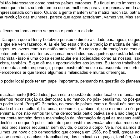
i tão interessante como noutros países europeus. Eu fiquei muito impression
bendo que não fazia tanto tempo que as mulheres para viajar precisavam da 
 impressionada com isso. Quanto a gente mantém uma matriz machista, patria
ma revolução das mulheres, parece que agora acordaram, vamos ver. Mas s
reflexos na forma como se pensa e produz a cidade...
a época que o Henry Lefebvre pensou o direito à cidade para agora, eu go
 que ele vem fazendo. Aliás ele faz essa crítica à tradição marxista de não
egros, os jovens com a questão ambiental. Eu acho que da tradição de esqu
dentemente, mas nós temos algumas novidades nos agentes que estão lutand
achista - isso é uma coisa espetacular em sociedades como as nossas, iss
racista, também. E que dê mais oportunidades aos jovens. Eu tenho trabalhado
ue me dá alento, esperança, porque existe até no seio da esquerda um certo
 Percebemos aí que temos algumas similaridades e muitas diferenças.
o poder local pode ter um papel importante, pensando na questão do planea
te actualmente [BRCidades] para nós a questão do poder local ela é fundame
ndemos reconstrução da democracia no mundo, no pós-liberalismo, no pós-
o poder local. Porquê? Primeiro, no caso de países como o Brasil nós somos,
idade étnica e cultural, histórica, económica, ambiental, que realmente nós p
enhuma, nós não vamos ter uma democracia participativa se ela não chegar n
 por conta também dessa manipulação da informação da qual as massas estã
deológica do que é publicitado, do que constitui os
media
, além das redes so
 E nós precisamos recuperar, sem dúvida, o corpo a corpo. Veja, nós saímos da
uimos um novo ciclo democrático que começa em 1985, no Brasil, graças ao
asse operária, da classe trabalhadora, dos sindicatos e graças, também, às 