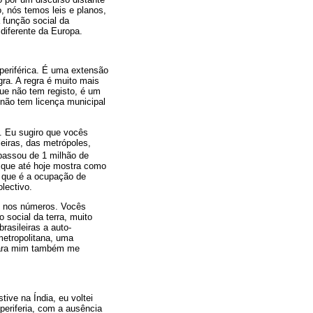
o, nós temos leis e planos,
 função social da
diferente da Europa.
periférica. É uma extensão
ra. A regra é muito mais
ue não tem registo, é um
 não tem licença municipal
. Eu sugiro que vocês
eiras, das metrópoles,
 passou de 1 milhão de
 que até hoje mostra como
, que é a ocupação de
lectivo.
de nos números. Vocês
social da terra, muito
rasileiras a auto-
metropolitana, uma
 para mim também me
ive na Índia, eu voltei
periferia, com a ausência