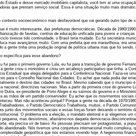
do Estado e desse mercado imobiliário capitalista, você tem aí uma ocupaçã
vadoras que prestam serviço social. Essa é uma situação muito mais dramáti
 contexto socioeconómico mais desfavorável que vai gerando outro tipo de s
e é muito interessante, das prefeituras democráticas. Década de 1980/1990 
rbanização de favelas, centros de educação unificada para jovens e crianças
 ciclo tivesse tido continuidade, o Brasil teria mudado. Eu fui secretária mun
aluca mas avançámos muito. Com uma prefeita que era maravilhosa, era uma 
odo a gente tinha uma produção original de política urbana mas que foi sendo,
to específica para esse abandono?
u fui para o primeiro governo Lula, eu fui para a transição de governo Fernan
a gente criou o ministério e criou um arcaboiço participativo que tinha: a Con
cia Estadual que elegia delegados para a Conferência Nacional. Fazia-se um
trizes para o Conselho Nacional das Cidades. Eu achei que nada podia dar erra
uralmente o destino das cidades no Brasil. Mesmo sabendo que o município é
a nacional, directrizes nacionais. Mas a partir da primeira crise do governo 
vio Dutra, ex-presidente de Porto Alegre e eu saímos do governo e o Ministé
 para as mãos de um partido conservador. Eu achei que os movimentos sociais
onteceu. Mas não aconteceu porquê? Porque a gente na década de 1970/1980
 Trabalhadores, o Partido Democrático Trabalhista, muitos, o Partido Comunist
des junto dos movimentos sociais e essas forças foram deixando o território 
titucional. O problema era a eleição, o mandato eleitoral e aí elegemos um o
foi pequena, mas desistimos, afastámo-nos daquela democracia desconcentrad
rte, ela precisa vir de baixo. As pessoas precisam ser protagonistas, a popu
endo abandonado. Nós tivemos uma conjuntura internacional muito complexa, 
complexidade geopolítica que nós estamos vivendo hoje. A hegemonia financei