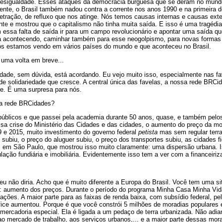
esigualdade. Esses ataques da democracia burguesa que se deram no mundo
rente, o Brasil também nadou contra a corrente nos anos 1990 e na primeira
tração, de refluxo que nos atinge. Nós temos causas internas e causas exte
nte e mostrou que o capitalismo não tinha muita saída. E isso é uma tragédia 
essa falta de saída ir para um campo revolucionário e apontar uma saída q
á acontecendo, caminhar também para esse neogolpismo, para novas formas 
nós estamos vendo em vários países do mundo e que aconteceu no Brasil.
uma volta em breve...
ade, sem dúvida, está acordando. Eu vejo muito isso, especialmente nas fav
e solidariedade que cresce. A central única das favelas, a nossa rede BRCi
e. É uma surpresa para nós.
da rede BRCidades?
públicos e que passei pela academia durante 50 anos, quase, e também pelo
ssa crise do Ministério das Cidades e das cidades, o aumento do preço da m
09 e 2015, muito investimento do governo federal
petista
mas sem regular terra.
 subiu, o preço do aluguer subiu, o preço dos transportes subiu, as cidades 
ui em São Paulo, que mostrou isso muito claramente: uma dispersão urbana. 
lação fundiária e imobiliária. Evidentemente isso tem a ver com a financeiri
 eu não diria. Acho que é muito diferente a Europa do Brasil. Você tem uma s
: aumento dos preços. Durante o período do programa Minha Casa Minha Vi
ações. A maior parte para as faixas de renda baixa, com subsídio federal, pel
éfice aumentou. Porque é que você constrói 5 milhões de moradias populares
mercadoria especial. Ela é ligada a um pedaço de terra urbanizada. Não adia
ao mercado de trabalho, aos serviços urbanos,... e a maior parte dessas mor