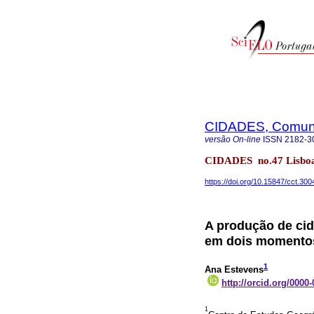
CIDADES, Comunid
versão On-line
ISSN
2182-3
CIDADES no.47 Lisboa
https://doi.org/10.15847/cct.300
A produção de cid
em dois momentos
1
Ana Estevens
http://orcid.org/0000
1