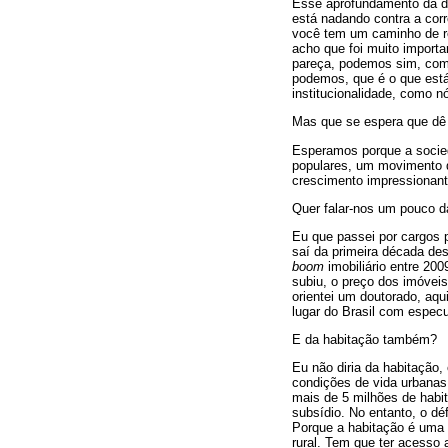
Esse aprofundamento da d
está nadando contra a cor
você tem um caminho de re
acho que foi muito importa
pareça, podemos sim, com 
podemos, que é o que est
institucionalidade, como 
Mas que se espera que dê 
Esperamos porque a socied
populares, um movimento d
crescimento impressionant
Quer falar-nos um pouco 
Eu que passei por cargos 
saí da primeira década de
boom
imobiliário entre 20
subiu, o preço dos imóveis
orientei um doutorado, aq
lugar do Brasil com especu
E da habitação também?
Eu não diria da habitação,
condições de vida urbanas
mais de 5 milhões de habit
subsídio. No entanto, o d
Porque a habitação é uma 
rural. Tem que ter acesso 