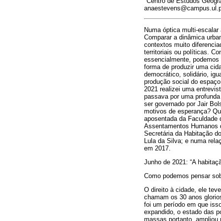
Centro de Estudos Geográ
anaestevens@campus.ul.p
Numa óptica multi-escalar
Comparar a dinâmica urbana
contextos muito diferencia
territoriais ou políticas. 
essencialmente, podemos t
forma de produzir uma cid
democrático, solidário, ig
produção social do espaç
2021 realizei uma entrevi
passava por uma profunda 
ser governado por Jair Bol
motivos de esperança? Que
aposentada da Faculdade d
Assentamentos Humanos da
Secretária da Habitação do
Lula da Silva; e numa rel
em 2017.
Junho de 2021: “A habitaç
Como podemos pensar sobre
O direito à cidade, ele te
chamam os 30 anos glorioso
foi um período em que iss
expandido, o estado das po
massas portanto, ampliou 