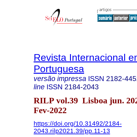
Revista Internacional 
Portuguesa
versão impressa
ISSN
2182-445
line
ISSN
2184-2043
RILP vol.39 Lisboa jun. 2
Fev-2022
https://doi.org/10.31492/2184-
2043.rilp2021.39/pp.11-13