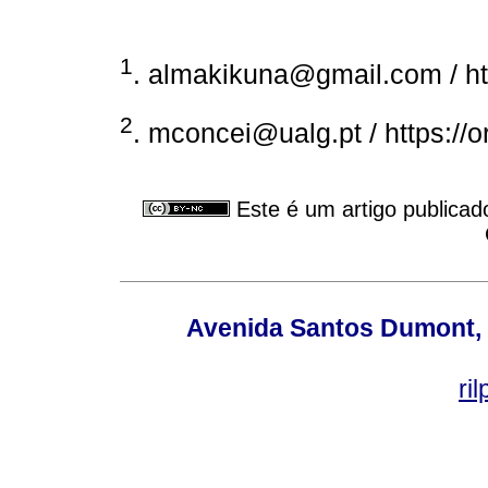
1
. almakikuna@gmail.com / ht
2
. mconcei@ualg.pt / https://
Este é um artigo publicad
Avenida Santos Dumont, 6
ri