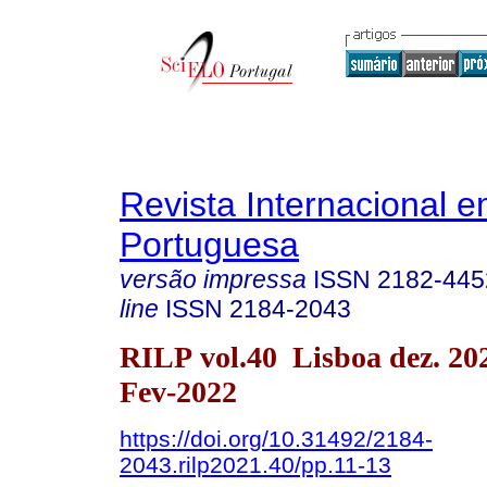
Revista Internacional 
Portuguesa
versão impressa
ISSN
2182-445
line
ISSN
2184-2043
RILP vol.40 Lisboa dez. 2
Fev-2022
https://doi.org/10.31492/2184-
2043.rilp2021.40/pp.11-13