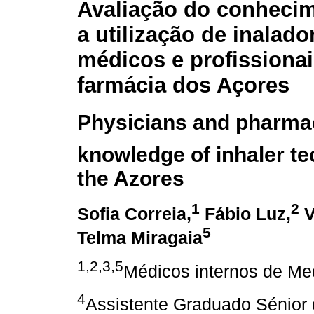
Avaliação do conheci
a utilização de inalado
médicos e profissionai
farmácia dos Açores
Physicians and pharmac
knowledge of inhaler te
the Azores
1
2
Sofia Correia,
Fábio Luz,
V
5
Telma Miragaia
1,2,3,5
Médicos internos de Med
4
Assistente Graduado Sénior 