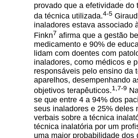
provado que a efetividade do
4-5
da técnica utilizada.
Giraud
inaladores estava associado 
7
Finkn
afirma que a gestão b
medicamento e 90% de educaç
lidam com doentes com patolo
inaladores, como médicos e pr
responsáveis pelo ensino da t
aparelhos, desempenhando as
1,7-9
objetivos terapêuticos.
Na 
se que entre 4 a 94% dos pa
seus inaladores e 25% deles 
verbais sobre a técnica inalat
técnica inalatória por um prof
uma maior probabilidade dos 