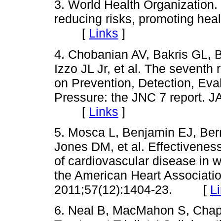
3. World Health Organization.
reducing risks, promoting hea
[
Links
]
4. Chobanian AV, Bakris GL,
Izzo JL Jr, et al. The seventh
on Prevention, Detection, Eva
Pressure: the JNC 7 report. 
[
Links
]
5. Mosca L, Benjamin EJ, Ber
Jones DM, et al. Effectivenes
of cardiovascular disease in 
the American Heart Associatio
2011;57(12):1404-23. [
L
6. Neal B, MacMahon S, Chap