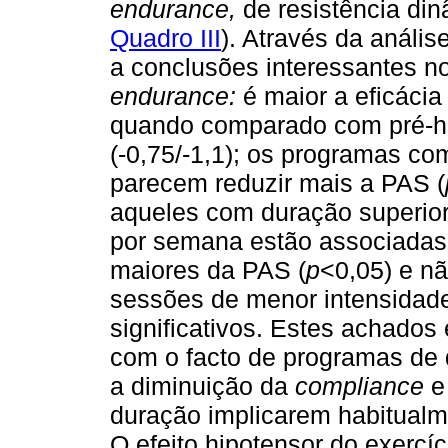
endurance,
de resistência din
Quadro III
). Através da análi
a conclusões interessantes no
endurance:
é maior a eficácia 
quando comparado com pré-hip
(-0,75/-1,1); os programas co
parecem reduzir mais a PAS (
aqueles com duração superio
por semana estão associadas 
maiores da PAS (
p
<0,05) e nã
sessões de menor intensidade
significativos. Estes achados
com o facto de programas de 
a diminuição da
compliance
e
duração implicarem habitualm
O efeito hipotensor do exercí