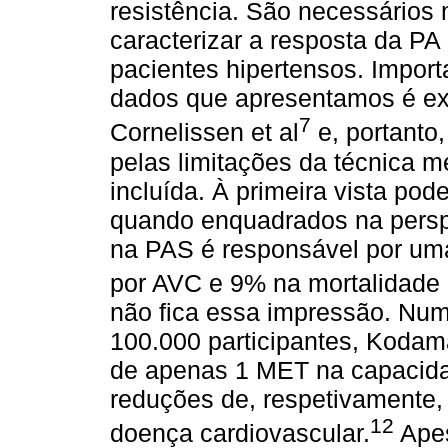
resistência. São necessários
caracterizar a resposta da PA
pacientes hipertensos. Import
dados que apresentamos é ext
7
Cornelissen et al
e, portanto,
pelas limitações da técnica met
incluída. À primeira vista po
quando enquadrados na pers
na PAS é responsável por um
por AVC e 9% na mortalidade 
não fica essa impressão. Num 
100.000 participantes, Koda
de apenas 1 MET na capacida
reduções de, respetivamente,
12
doença cardiovascular.
Apes