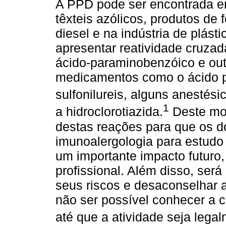
A PPD pode ser encontrada em
têxteis azólicos, produtos de f
diesel e na indústria de plást
apresentar reatividade cruza
ácido-paraminobenzóico e ou
medicamentos como o ácido pa
sulfonilureis, alguns anestési
1
a hidroclorotiazida.
Deste mod
destas reações para que os d
imunoalergologia para estudo 
um importante impacto futuro,
profissional. Além disso, será
seus riscos e desaconselhar a
não ser possível conhecer a c
até que a atividade seja lega