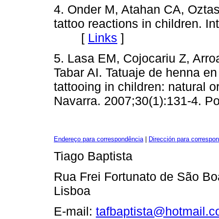
4. Onder M, Atahan CA, Ozta
tattoo reactions in children. I
[
Links
]
5. Lasa EM, Cojocariu Z, Arro
Tabar AI. Tatuaje de henna en
tattooing in children: natural
Navarra. 2007;30(1):131-4. P
Endereço para correspondência
|
Dirección para correspo
Tiago Baptista
Rua Frei Fortunato de São Boa
Lisboa
E-mail:
tafbaptista@hotmail.