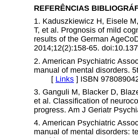
REFERÊNCIAS BIBLIOGRÁ
1. Kaduszkiewicz H, Eisele M
T, et al. Prognosis of mild cog
results of the German AgeCo
2014;12(2):158-65. doi:10
2. American Psychiatric Associ
manual of mental disorders. 5t
[
Links
]
ISBN 97808904
3. Ganguli M, Blacker D, Blaz
et al. Classification of neuroc
progress. Am J Geriatr Psyc
4. American Psychiatric Associ
manual of mental disorders: te