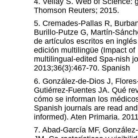
4. Vellay S. Web of Science: g
Thomson Reuters; 2015.
5. Cremades-Pallas R, Burban
Burillo-Putze G, Martín-Sánch
de artículos escritos en ingl
edición multilingüe (Impact of 
multilingual-edited Spa-nish j
2013;36(3):467-70. Spanish
6. González-de-Dios J, Flores
Gutiérrez-Fuentes JA. Qué re
cómo se informan los médicos
Spanish journals are read an
informed). Aten Primaria. 201
7. Abad-García MF, González-T