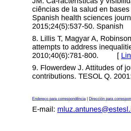
JM. Ca-racterísticas y visibil
ciências de la salud en bases 
Spanish health sciences journa
2015;24(5):537-50. Spanish
8. Lillis T, Magyar A, Robinson
attempts to address inequalit
2010;40(6):781-800. [
Li
9. Flowerdew J. Attitudes of j
contributions. TESOL Q. 20
Endereço para correspondência
|
Dirección para correspo
E-mail:
mluz.antunes@estesl.i