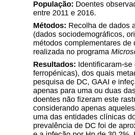
População:
Doentes observad
entre 2011 e 2016.
Métodos:
Recolha de dados at
(dados sociodemográficos, or
métodos complementares de di
realizada no programa
Micros
Resultados:
Identificaram-se
ferropénicas), dos quais meta
pesquisa de DC, GAAI e infeç
apenas para uma ou duas das
doentes não fizeram este rast
considerando apenas aqueles
uma das entidades clínicas do
prevalência de DC foi de ap
e a infeção por Hp de 30,2%. 