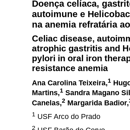
Doença celíaca, gastrit
autoimune e Helicobact
na anemia refratária ao
Celiac disease, autoi
atrophic gastritis and 
pylori in oral iron thera
resistance anemia
1
Ana Carolina Teixeira,
Hugo
1
Martins,
Sandra Magano Sil
2
Canelas,
Margarida Badior,
1
USF Arco do Prado
2