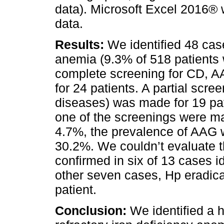
data). Microsoft Excel 2016®
data.
Results:
We identified 48 case
anemia (9.3% of 518 patients 
complete screening for CD, A
for 24 patients. A partial scre
diseases) was made for 19 pati
one of the screenings were m
4.7%, the prevalence of AAG 
30.2%. We couldn’t evaluate t
confirmed in six of 13 cases id
other seven cases, Hp eradica
patient.
Conclusion:
We identified a h