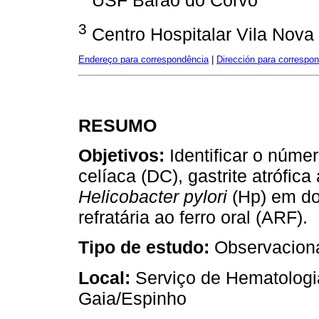
USF Barão do Corvo
3
Centro Hospitalar Vila Nova
Endereço para correspondência
|
Dirección para correspo
RESUMO
Objetivos:
Identificar o núme
celíaca (DC), gastrite atrófic
Helicobacter pylori
(Hp) em do
refratária ao ferro oral (ARF).
Tipo de estudo:
Observacional
Local:
Serviço de Hematologia
Gaia/Espinho