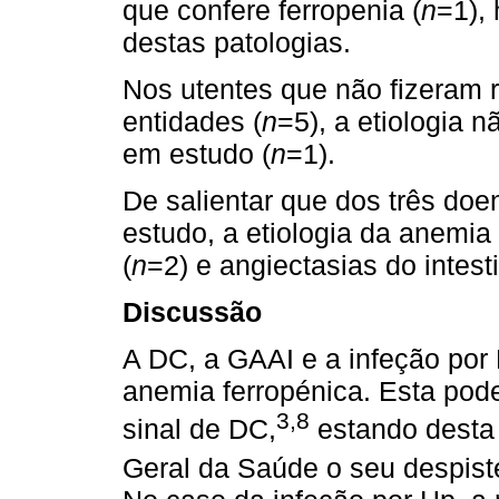
que confere ferropenia (
n
=1),
destas patologias.
Nos utentes que não fizeram 
entidades (
n
=5), a etiologia nã
em estudo (
n
=1).
De salientar que dos três doe
estudo, a etiologia da anemia 
(
n
=2) e angiectasias do intest
Discussão
A DC, a GAAI e a infeção por
anemia ferropénica. Esta pod
3,8
sinal de DC,
estando desta
Geral da Saúde o seu despist