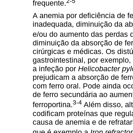
2-5
frequente.
A anemia por deficiência de fe
inadequada, diminuição da a
e/ou do aumento das perdas d
diminuição da absorção de fe
cirúrgicas e médicas. Os distú
gastrointestinal, por exemplo,
a infeção por
Helicobacter pyl
prejudicam a absorção de ferr
com ferro oral. Pode ainda oc
de ferro secundária ao aumen
3-4
ferroportina.
Além disso, al
codificam proteínas que regu
causa de anemia e de refratar
que é exemplo a
Iron refracto