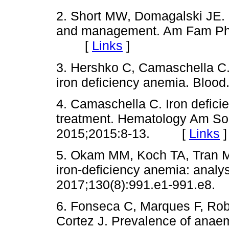
2. Short MW, Domagalski JE. I
and management. Am Fam Phys
[
Links
]
3. Hershko C, Camaschella C. 
iron deficiency anemia. Blo
4. Camaschella C. Iron defici
treatment. Hematology Am S
2015;2015:8-13. [
Links
]
5. Okam MM, Koch TA, Tran MH
iron-deficiency anemia: analysi
2017;130(8):991.e1-991.e
6. Fonseca C, Marques F, Rob
Cortez J. Prevalence of anaem