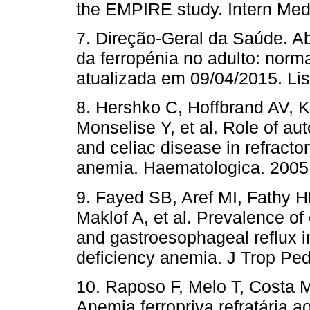
the EMPIRE study. Intern M
7. Direção-Geral da Saúde. A
da ferropénia no adulto: norm
atualizada em 09/04/2015.
8. Hershko C, Hoffbrand AV, K
Monselise Y, et al. Role of au
and celiac disease in refracto
anemia. Haematologica. 20
9. Fayed SB, Aref MI, Fathy
Maklof A, et al. Prevalence of
and gastroesophageal reflux in
deficiency anemia. J Trop P
10. Raposo F, Melo T, Costa M,
Anemia ferropriva refratária a