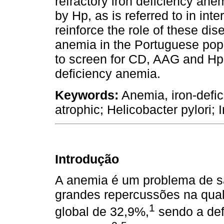
refractory iron deficiency ane
by Hp, as is referred to in int
reinforce the role of these dis
anemia in the Portuguese popu
to screen for CD, AAG and Hp i
deficiency anemia.
Keywords:
Anemia, iron-defici
atrophic; Helicobacter pylori; 
Introdução
A anemia é um problema de s
grandes repercussões na qual
1
global de 32,9%,
sendo a def