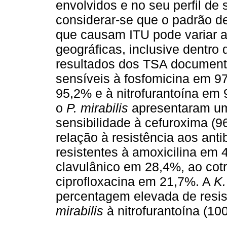
envolvidos e no seu perfil de 
considerar-se que o padrão d
que causam ITU pode variar 
geográficas, inclusive dentr
resultados dos TSA document
sensíveis à fosfomicina em 9
95,2% e à nitrofurantoína em 
o
P. mirabilis
apresentaram uma
sensibilidade à cefuroxima (
relação à resistência aos anti
resistentes à amoxicilina em 
clavulânico em 28,4%, ao cot
ciprofloxacina em 21,7%. A
K
percentagem elevada de resis
mirabilis
à nitrofurantoína (10