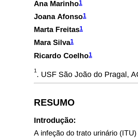
1
Ana Marinho
1
Joana Afonso
1
Marta Freitas
1
Mara Silva
1
Ricardo Coelho
1
. USF São João do Pragal, A
RESUMO
Introdução:
A infeção do trato urinário (IT