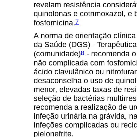
revelam resistência consider
quinolonas e cotrimoxazol, e b
7
fosfomicina.
A norma de orientação clínica
da Saúde (DGS) - Terapêutica 
8
(comunidade)
- recomenda o 
não complicada com fosfomici
ácido clavulânico ou nitrofur
desaconselha o uso de quinol
menor, elevadas taxas de res
seleção de bactérias multirres
recomenda a realização de uro
infeção urinária na grávida, 
infeções complicadas ou recid
pielonefrite.