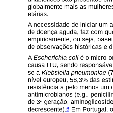
globalmente mais as mulhere
etárias.
A necessidade de iniciar um a
de doença aguda, faz com que
empiricamente, ou seja, basei
de observações históricas e d
A
Escherichia coli
é o micro-o
causa ITU, sendo responsável
se a
Klebsiella pneumoniae
(7
nível europeu, 58,3% das est
resistência a pelo menos um d
antimicrobianos (e.g., penicil
de 3ª geração, aminoglicosí
6
decrescente).
Em Portugal, o