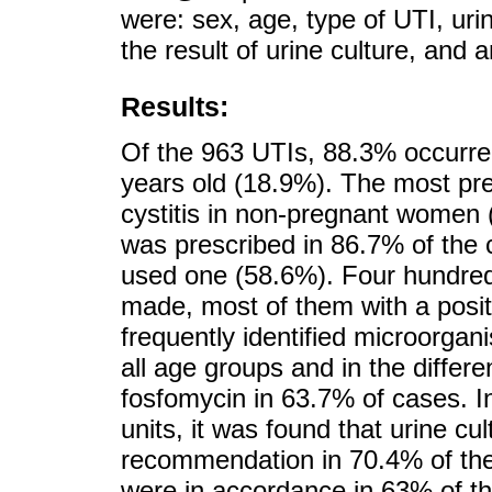
were: sex, age, type of UTI, urin
the result of urine culture, and an
Results:
Of the 963 UTIs, 88.3% occurr
years old (18.9%). The most pr
cystitis in non-pregnant women (
was prescribed in 86.7% of the 
used one (58.6%). Four hundred 
made, most of them with a posit
frequently identified microorgan
all age groups and in the differe
fosfomycin in 63.7% of cases. In 
units, it was found that urine cu
recommendation in 70.4% of the 
were in accordance in 63% of t