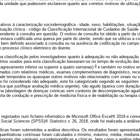
da unidade que pudessem esclarecer quanto aos corretos motivos de utilizaçã
ativos à caracterização sociodemográfica - idade, sexo, habilitações, situaçã
tuação clínica - código da Classificação Internacional de Cuidados de Saúde
spondente à consulta em questão. O motivo de consulta foi obtido a partir da 
tava codificada uma queixa por parte do utente, sendo que se utilizou a 
o bem definido associado à consulta ou na ausência de codificação no camp
o processo clínico eletrónico do doente.
ma classificação pelos investigadores quanto à adequação ou não adequação 
térios usados para esta classificação basearam-se no tempo de evolução das 
8
 agravamento inferior ou superior a quatro semanas)
e também no motivo em
nados com relatórios médicos, exames complementares de diagnóstico, rece
ade temporária ou quaisquer outros motivos não relacionados com sinais ou
 foi considerado não adequado, este foi categorizado segundo as seguintes 
ica que justifique avaliação médica urgente), não agudo (queixa com duração 
ina (abordagem de doenças crónicas sem contexto de descompensação aguda)
ta de condução e prescrição de medicina física e de reabilitação ou terapia d
 registados num ficheiro informático de Microsoft Office Excel® 2019 e conv
e Social Sciences
(SPSS)®
Statistics
v. 26, 2018, onde foi realizada a análise
ficas foram submetidas a análise descritiva. Os resultados foram apresenta
quantitativas contínuas foram calculados o mínimo, máximo, média, mediana (in
orais das variáveis sociodemográficas e clínicas, bem como a análise infe