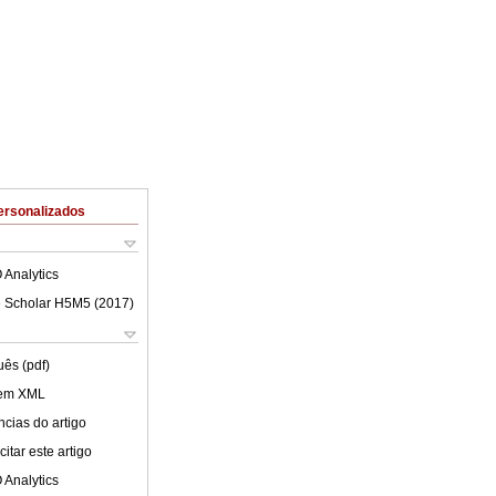
ersonalizados
 Analytics
 Scholar H5M5 (
2017
)
uês (pdf)
 em XML
cias do artigo
itar este artigo
 Analytics