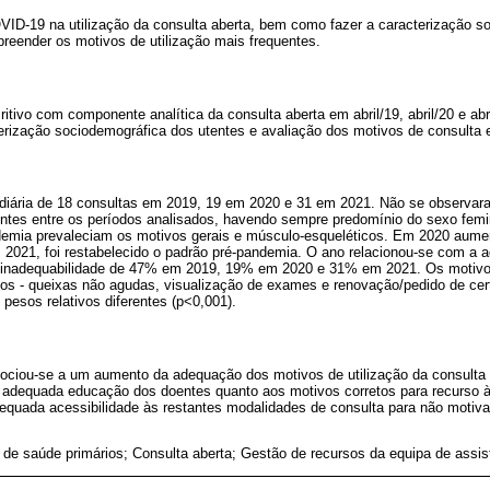
ID-19 na utilização da consulta aberta, bem como fazer a caracterização s
preender os motivos de utilização mais frequentes.
itivo com componente analítica da consulta aberta em abril/19, abril/20 e ab
terização sociodemográfica dos utentes e avaliação dos motivos de consulta
iária de 18 consultas em 2019, 19 em 2020 e 31 em 2021. Não se observar
ntes entre os períodos analisados, havendo sempre predomínio do sexo femi
emia prevaleciam os motivos gerais e músculo-esqueléticos. Em 2020 aumen
m 2021, foi restabelecido o padrão pré-pandemia. O ano relacionou-se com a 
e inadequabilidade de 47% em 2019, 19% em 2020 e 31% em 2021. Os motiv
s - queixas não agudas, visualização de exames e renovação/pedido de cert
 pesos relativos diferentes (p<0,001).
ciou-se a um aumento da adequação dos motivos de utilização da consulta 
adequada educação dos doentes quanto aos motivos corretos para recurso à
uada acessibilidade às restantes modalidades de consulta para não motivar
 de saúde primários; Consulta aberta; Gestão de recursos da equipa de assi