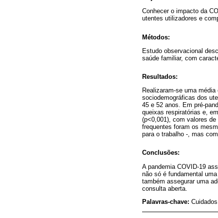
Conhecer o impacto da COV
utentes utilizadores e com
Métodos:
Estudo observacional descr
saúde familiar, com carac
Resultados:
Realizaram-se uma média d
sociodemográficas dos ute
45 e 52 anos. Em pré-pand
queixas respiratórias e, e
(p<0,001), com valores d
frequentes foram os mesmo
para o trabalho -, mas com
Conclusões:
A pandemia COVID-19 asso
não só é fundamental uma 
também assegurar uma adeq
consulta aberta.
Palavras-chave:
Cuidados