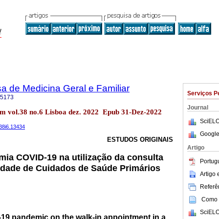
a de Medicina Geral e Familiar
Serviços P
-5173
Journal
m vol.38 no.6 Lisboa dez. 2022 Epub 31-Dez-2022
SciELO
v38i6.13434
Google
ESTUDOS ORIGINAIS
Artigo
ia COVID-19 na utilização da consulta
Portug
idade de Cuidados de Saúde Primários
Artigo
Referên
Como c
SciELO
-19 pandemic on the walk-in appointment in a