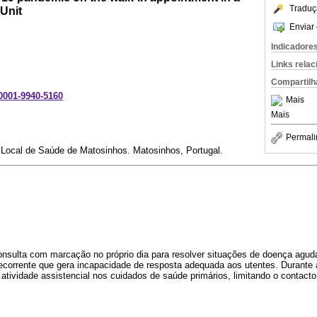
Traduç
Unit
Enviar 
Indicadore
Links rela
Compartilh
-0001-9940-5160
Mais
Mais
Permali
 Local de Saúde de Matosinhos. Matosinhos, Portugal.
onsulta com marcação no próprio dia para resolver situações de doença agu
recorrente que gera incapacidade de resposta adequada aos utentes. Durant
a atividade assistencial nos cuidados de saúde primários, limitando o contact