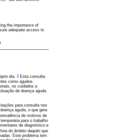
ing the importance of
ensure adequate access to
9
1
óprio dia.
Esta consulta
entes como agudos.
ionais, os cuidados a
 situação de doença aguda
citações para consulta nos
 doença aguda, o que gera
revalência de motivos de
temporária para o trabalho
ementares de diagnóstico e
fora do âmbito daquilo que
amadas. Este problema tem