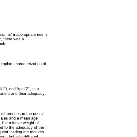
s. Its’ inappropriate use is
c, there was a
ents.
raphic characterization of
/20, and April/21, in a
ntment and their adequacy.
differences in the users’
emales and a mean age
the relative weight of
ed to the adequacy of the
quent inadequate motives
s - but with different