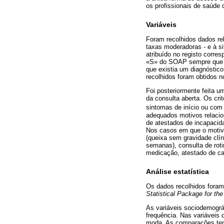
os profissionais de saúde 
Variáveis
Foram recolhidos dados rel
taxas moderadoras - e à si
atribuído no registo corre
«S» do SOAP sempre que es
que existia um diagnóstic
recolhidos foram obtidos n
Foi posteriormente feita u
da consulta aberta. Os cri
sintomas de início ou com
adequados motivos relacio
de atestados de incapacid
Nos casos em que o motivo
(queixa sem gravidade clín
semanas), consulta de rot
medicação, atestado de car
Análise estatística
Os dados recolhidos foram
Statistical Package for th
As variáveis sociodemográ
frequência. Nas variáveis 
moda. As comparações temp