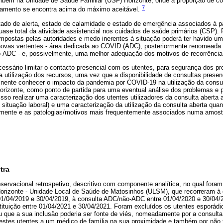
também na Unidade de Saúde Familiar (USF) Horizonte, onde a proporção de c
7
damento se encontra acima do máximo aceitável.
tado de alerta, estado de calamidade e estado de emergência associados à
se total da atividade assistencial nos cuidados de saúde primários (CSP). 
mpostas pelas autoridades e medo inerentes à situação poderá ter havido um
novas vertentes - área dedicada ao COVID (ADC), posteriormente renomeada
ão-ADC - e, possivelmente, uma melhor adequação dos motivos de recorrênci
essário limitar o contacto presencial com os utentes, para segurança dos pro
ta utilização dos recursos, uma vez que a disponibilidade de consultas presenci
tinente conhecer o impacto da pandemia por COVID-19 na utilização da consu
rizonte, como ponto de partida para uma eventual análise dos problemas e p
so realizar uma caracterização dos utentes utilizadores da consulta aberta 
, situação laboral) e uma caracterização da utilização da consulta aberta qu
iamente e as patologias/motivos mais frequentemente associados numa amost
tra
servacional retrospetivo, descritivo com componente analítica, no qual foram
Horizonte - Unidade Local de Saúde de Matosinhos (ULSM), que recorreram à 
 01/04/2019 e 30/04/2019, à consulta ADC/não-ADC entre 01/04/2020 e 30/04/
ituição entre 01/04/2021 e 30/04/2021. Foram excluídos os utentes esporádi
 que a sua inclusão poderia ser fonte de viés, nomeadamente por a consulta 
estes utentes a um médico de família na sua proximidade e também por não 