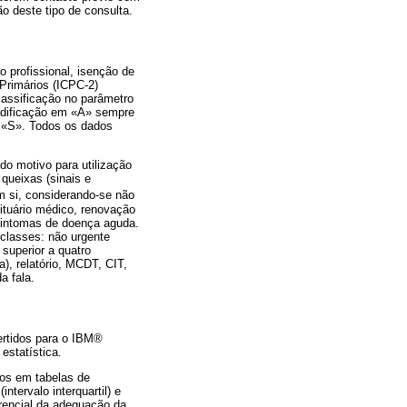
o deste tipo de consulta.
o profissional, isenção de
 Primários (ICPC-2)
classificação no parâmetro
codificação em «A» sempre
o «S». Todos os dados
do motivo para utilização
queixas (sinais e
 si, considerando-se não
ituário médico, renovação
 sintomas de doença aguda.
classes: não urgente
superior a quatro
, relatório, MCDT, CIT,
a fala.
ertidos para o IBM®
 estatística.
dos em tabelas de
tervalo interquartil) e
rencial da adequação da