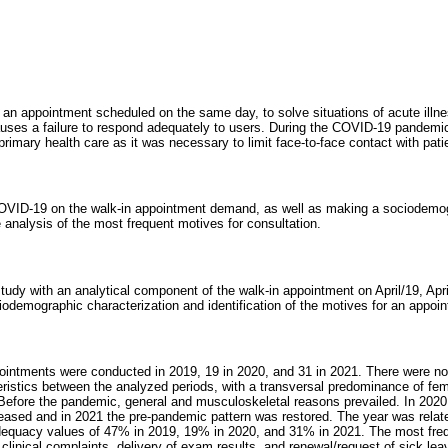
an appointment scheduled on the same day, to solve situations of acute illnes
auses a failure to respond adequately to users. During the COVID-19 pandemi
 primary health care as it was necessary to limit face-to-face contact with pati
COVID-19 on the walk-in appointment demand, as well as making a sociodemog
 analysis of the most frequent motives for consultation.
tudy with an analytical component of the walk-in appointment on April/19, April
ciodemographic characterization and identification of the motives for an appoi
ointments were conducted in 2019, 19 in 2020, and 31 in 2021. There were no 
ristics between the analyzed periods, with a transversal predominance of f
efore the pandemic, general and musculoskeletal reasons prevailed. In 2020, 
reased and in 2021 the pre-pandemic pattern was restored. The year was relat
adequacy values of 47% in 2019, 19% in 2020, and 31% in 2021. The most fre
linical complaints, delivery of exam results, and renewal/request of sick leave