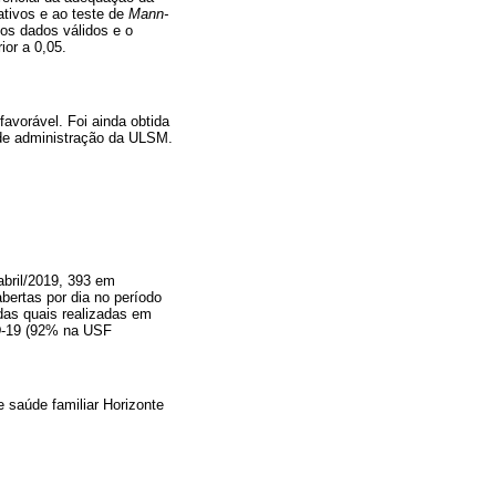
ativos e ao teste de
Mann-
os dados válidos e o
rior a 0,05.
avorável. Foi ainda obtida
 de administração da ULSM.
abril/2019, 393 em
bertas por dia no período
das quais realizadas em
D-19 (92% na USF
 saúde familiar Horizonte