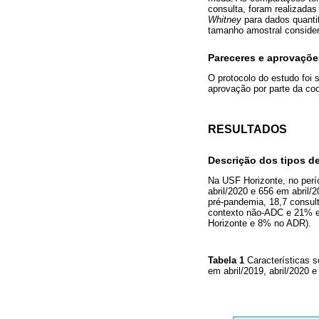
consulta, foram realizada
Whitney
para dados quantit
tamanho amostral considera
Pareceres e aprovaçõe
O protocolo do estudo foi 
aprovação por parte da co
RESULTADOS
Descrição dos tipos d
Na USF Horizonte, no perí
abril/2020 e 656 em abril/2
pré-pandemia, 18,7 consul
contexto não-ADC e 21% e
Horizonte e 8% no ADR).
Tabela 1
Características 
em abril/2019, abril/2020 e