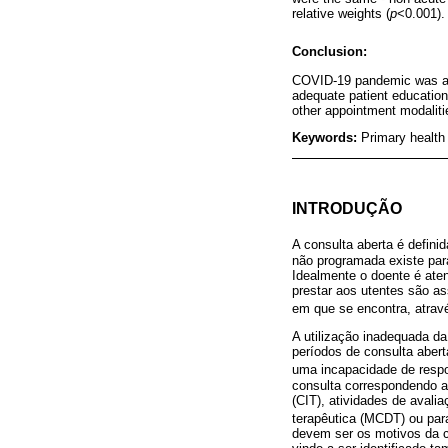
relative weights (
p
<0.001).
Conclusion:
COVID-19 pandemic was ass
adequate patient education
other appointment modaliti
Keywords:
Primary healt
INTRODUÇÃO
A consulta aberta é defini
não programada existe par
Idealmente o doente é aten
prestar aos utentes são a
em que se encontra, atrav
A utilização inadequada da
períodos de consulta aber
uma incapacidade de resp
consulta correspondendo a 
(CIT), atividades de aval
terapêutica (MCDT) ou para
devem ser os motivos da c