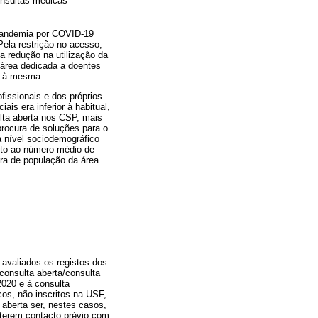
onsultas médicas
 pandemia por COVID-19
Pela restrição no acesso,
a redução na utilização da
 área dedicada a doentes
a à mesma.
fissionais e dos próprios
ais era inferior à habitual,
lta aberta nos CSP, mais
rocura de soluções para o
a nível sociodemográfico
anto ao número médio de
ra de população da área
 avaliados os registos dos
consulta aberta/consulta
2020 e à consulta
cos, não inscritos na USF,
aberta ser, nestes casos,
terem contacto prévio com