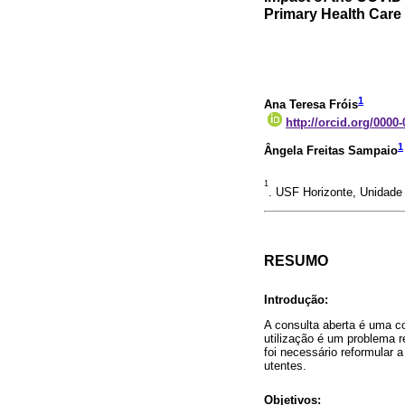
Primary Health Care 
1
Ana Teresa Fróis
http://orcid.org/0000
1
Ângela Freitas Sampaio
1
. USF Horizonte, Unidade
RESUMO
Introdução:
A consulta aberta é uma c
utilização é um problema 
foi necessário reformular 
utentes.
Objetivos: