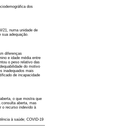
ociodemográfica dos
ril/21, numa unidade de
 e sua adequação.
am diferenças
nino e idade média entre
tou o peso relativo das
adequabilidade do motivo
os inadequados mais
ificado de incapacidade
aberta, o que mostra que
 consulta aberta, mas
 o recurso indevido à
stência à saúde; COVID-19