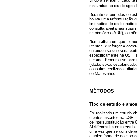
vindo a ser identificado 
realizadas no dia do agen
Durante os períodos de es
houve uma reformulação qua
limitações de deslocação i
consulta aberta nas suas 
respiratórios (ADR), ou n
Numa altura em que foi nec
utentes, e reforçar a corre
entendeu-se que seria per
especificamente na USF Ho
mesmo. Procurou-se para is
(idade, sexo, escolaridade
consultas realizadas diar
de Matosinhos.
MÉTODOS
Tipo de estudo e amos
Foi realizado um estudo ob
utentes inscritos na USF 
de intersubstituição entre
ADR/consulta de intersubst
uma vez que se considerou
a única forma de acesso d