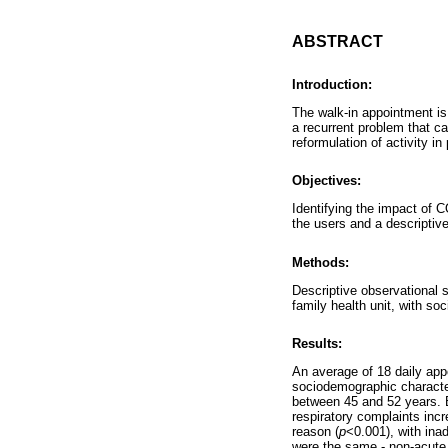
ABSTRACT
Introduction:
The walk-in appointment is 
a recurrent problem that c
reformulation of activity in
Objectives:
Identifying the impact of 
the users and a descriptive
Methods:
Descriptive observational s
family health unit, with so
Results:
An average of 18 daily app
sociodemographic characte
between 45 and 52 years. B
respiratory complaints inc
reason (
p
<0.001), with in
were the same - non-acute c