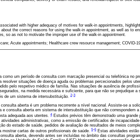
ociated with higher adequacy of motives for walk-in appointments, highlight
 about the correct reasons for using the walk-in appointment, as well as to 
es, so as not to motivate the improper use of the walk-in appointment.
h care; Acute appointments; Healthcare crew resource management; COVID-1
da como um período de consulta com marcação presencial ou telefónica no pr
a resolver situações de doença aguda ou problemas percecionados pelos ut
dido pelo respetivo médico de família. Nas situações de ausência de profiss
ssegurados, na medida necessária e suficiente, para que não se prejudique a
2
-
3
és de um sistema de intersubstituição.
 consulta aberta é um problema recorrente a nível nacional. Assiste-se a soli
ta e consulta aberta em sistema de intersubstituição que não correspondem a
4
osta adequada aos utentes.
Estudos prévios têm demonstrado uma grande p
atividades administrativas, como a emissão de certificados de incapacidade 
iação do estado de saúde, pedidos de avaliação de resultados de meios compl
5
-
6
 mostrar cartas de outros profissionais de saúde.
Estas atividades estão 
onsulta aberta, devendo antes ser incluídas no âmbito das consultas progr