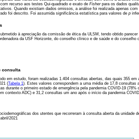
s com recurso aos testes Qui-quadrado e exato de
Fisher
para os dados qualit
ativos. Quando existiam dados omissos, a análise foi realizada apenas com 
do foi descrito. Foi assumida significância estatística para valores de
p
infe
s
submetido à apreciação da comissão de ética da ULSM, tendo obtido parecer f
ordenadora da USF Horizonte, do conselho clínico e de saúde e do conselho
e consulta
odo em estudo, foram realizadas 1.404 consultas abertas, das quais 355 em 
021 (
Tabela 1
). Estes valores correspondem a uma média de 17,8 consultas a
tas durante o primeiro estado de emergência pela pandemia COVID-19 (78% 
m contexto ADC) e 31,2 consultas um ano após o início da pandemia COVI
sociodemográficas dos utentes que recorreram à consulta aberta da unidade de
 abril/2021