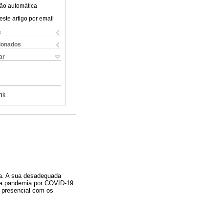
ão automática
este artigo por email
s
cionados
ar
nk
da. A sua desadequada
e a pandemia por COVID-19
o presencial com os