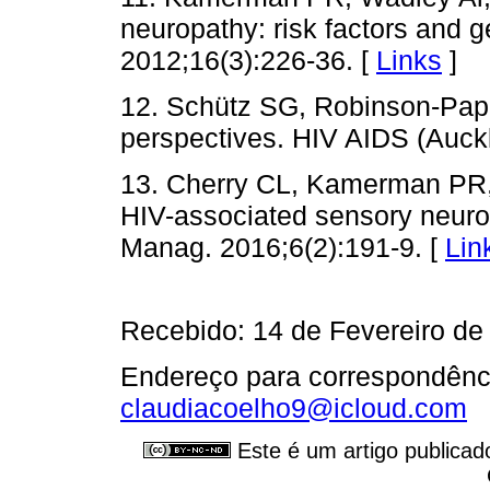
neuropathy: risk factors and 
2012;16(3):226-36. [
Links
]
12. Schütz SG, Robinson-Papp
perspectives. HIV AIDS (Auckl
13. Cherry CL, Kamerman PR,
HIV-associated sensory neurop
Manag. 2016;6(2):191-9. [
Lin
Recebido: 14 de Fevereiro de
Endereço para correspondênci
claudiacoelho9@icloud.com
Este é um artigo publicad