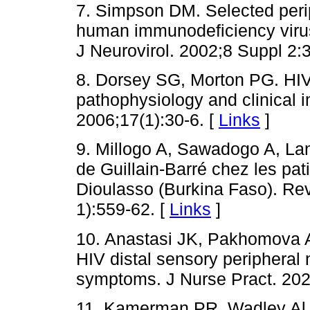
7. Simpson DM. Selected peri
human immunodeficiency virus i
J Neurovirol. 2002;8 Suppl 2:
8. Dorsey SG, Morton PG. HIV
pathophysiology and clinical 
2006;17(1):30-6. [
Links
]
9. Millogo A, Sawadogo A, 
de Guillain-Barré chez les pat
Dioulasso (Burkina Faso). Rev
1):559-62. [
Links
]
10. Anastasi JK, Pakhomova
HIV distal sensory peripheral
symptoms. J Nurse Pract. 202
11. Kamerman PR, Wadley Al,