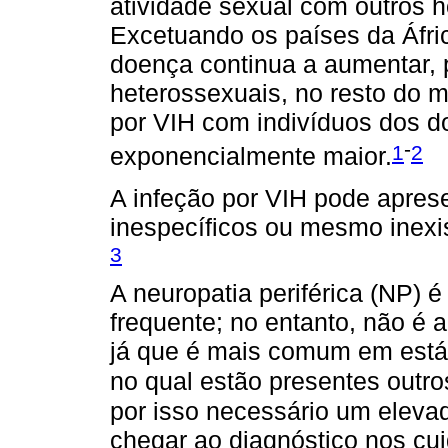
atividade sexual com outros 
Excetuando os países da Áfri
doença continua a aumentar, p
heterossexuais, no resto do m
por VIH com indivíduos dos do
-
1
2
exponencialmente maior.
A infeção por VIH pode apres
inespecíficos ou mesmo inexi
3
A neuropatia periférica (NP) 
frequente; no entanto, não é 
já que é mais comum em est
no qual estão presentes outr
por isso necessário um eleva
chegar ao diagnóstico nos cu