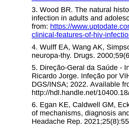
3. Wood BR. The natural histor
infection in adults and adoles
from:
https://www.uptodate.com
clinical-features-of-hiv-infect
4. Wulff EA, Wang AK, Simpso
neuropa-thy. Drugs. 2000;59(6
5. Direção-Geral da Saúde - I
Ricardo Jorge. Infeção por VI
DGS/INSA; 2022. Available fr
http://hdl.handle.net/10400.1
6. Egan KE, Caldwell GM, Ec
of mechanisms, diagnosis and 
Headache Rep. 2021;25(8):55