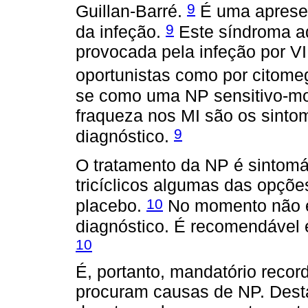
9
Guillan-Barré.
É uma apresen
9
da infeção.
Este síndroma a
provocada pela infeção por V
oportunistas como por citome
se como uma NP sensitivo-mot
fraqueza nos MI são os sinto
9
diagnóstico.
O tratamento da NP é sintomá
tricíclicos algumas das opçõ
10
placebo.
No momento não 
diagnóstico. É recomendável 
10
É, portanto, mandatório recor
procuram causas de NP. Desta 