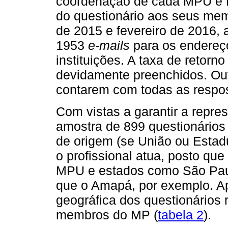
coordenação de cada MPU e 
do questionário aos seus me
de 2015 e fevereiro de 2016,
1953
e‑mails
para os endereç
instituições. A taxa de retorn
devidamente preenchidos. Out
contarem com todas as respos
Com vistas a garantir a repres
amostra de 899 questionários
de origem (se União ou Estad
o profissional atua, posto q
MPU e estados como São Paul
que o Amapá, por exemplo. Ap
geográfica dos questionários r
membros do MP (
tabela 2
).