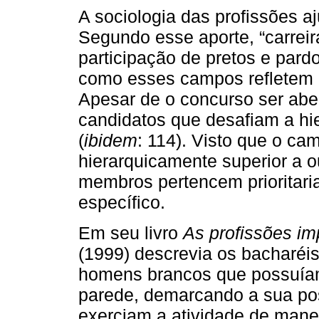
A sociologia das profissões 
Segundo esse aporte, “carrei
participação de pretos e pard
como esses campos refletem a
Apesar de o concurso ser abe
candidatos que desafiam a hie
(
ibidem
: 114). Visto que o c
hierarquicamente superior a o
membros pertencem prioritar
específico.
Em seu livro
As profissões im
(1999) descrevia os bacharéis
homens brancos que possuíam
parede, demarcando a sua po
exerciam a atividade de manei