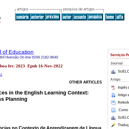
l of Education
Serviços P
-8474
versão On-line
ISSN
2182-9640
Journal
isboa fev. 2023 Epub 16-Nov-2022
SciELO
61
Artigo
OTHER ARTICLES
Inglês 
nces in the English Learning Context:
Artigo
ss Planning
Referên
Como c
SciELO
Traduç
gências no Contexto de Aprendizagem de Língua