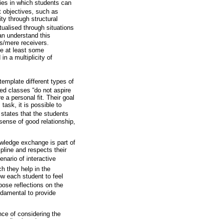
ties in which students can
t objectives, such as
ty through structural
ualised through situations
an understand this
ts/mere receivers.
re at least some
n a multiplicity of
emplate different types of
ated classes “do not aspire
 a personal fit. Their goal
task, it is possible to
 states that the students
 sense of good relationship,
nowledge exchange is part of
pline and respects their
enario of interactive
ch they help in the
ow each student to feel
pose reflections on the
undamental to provide
nce of considering the