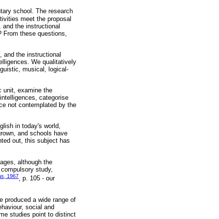
tary school. The research
tivities meet the proposal
 and the instructional
y? From these questions,
 and the instructional
elligences. We qualitatively
guistic, musical, logical-
ic unit, examine the
 intelligences, categorise
ence not contemplated by the
lish in today's world,
grown, and schools have
ted out, this subject has
uages, although the
r compulsory study,
s, 1967
, p. 105 - our
ve produced a wide range of
haviour, social and
e studies point to distinct