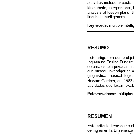
activities include aspects r
kinesthetic, interpersonal,
analysis of lesson plans, 
linguistic intelligences.
Key words:
multiple intel
RESUMO
Este artigo tem como obje
Inglesa no Ensino Fundame
de uma escola privada. Tr
que buscou investigar se a
(linguística, musical, lógi
Howard Gardner, em 1983 
atividades que focam exclu
Palavras-chave:
múltipla
RESUMEN
Este artículo tiene como ob
de inglés en la Enseñanza 