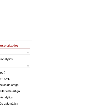
ersonalizados
 Analytics
(pdf)
 em XML
cias do artigo
itar este artigo
 Analytics
ão automática