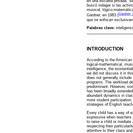
en una escuela privada. Se
buscó indagar si las activi
musical, lógico-matemática,
Gardner, 
Gardner, en 1983 (
que se enfocan exclusivame
Palabras clave:
inteligenc
INTRODUCTION
According to the America
logical-mathematical, musica
intelligence, the existenti
we did not discuss it in th
does not generally include 
programs. The workload ded
predominant. However, som
has been broadly extended,
abundant dynamics in class
more student participation,
strategies of English teach
Every child has a way of e
expressive when teachers u
to raise a child or mediat
respecting their particular
attentive to their class an