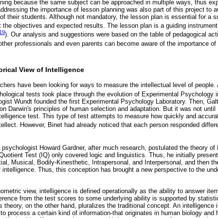
earning because the same subject can be approached in multiple ways, thus ex
 addressing the importance of lesson planning was also part of this project to
of their students. Although not mandatory, the lesson plan is essential for a
 the objectives and expected results. The lesson plan is a guiding instrument 
019
). Our analysis and suggestions were based on the table of pedagogical act
 other professionals and even parents can become aware of the importance of 
ical View of Intelligence
chers have been looking for ways to measure the intellectual level of people.
chological tests took place through the evolution of Experimental Psychology i
gist Wundt founded the first Experimental Psychology Laboratory. Then, Ga
on Darwin's principles of human selection and adaptation. But it was not unti
ntelligence test. This type of test attempts to measure how quickly and accura
tellect. However, Binet had already noticed that each person responded differen
 psychologist Howard Gardner, after much research, postulated the theory of M
Quotient Test (IQ) only covered logic and linguistics. Thus, he initially present
al, Musical, Bodily-Kinesthetic, Intrapersonal, and Interpersonal, and then th
f intelligence. Thus, this conception has brought a new perspective to the unde
ometric view, intelligence is defined operationally as the ability to answer ite
ference from the test scores to some underlying ability is supported by statistic
es theory, on the other hand, pluralizes the traditional concept. An intelligence
 to process a certain kind of information-that originates in human biology an