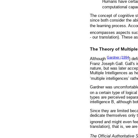
Humans have certain
computational capaci
The concept of cognitive st
since both consider the abi
the learning process. Acco
encompasses aspects such
- our translation). These 
The Theory of Multiple
Gardner (1994
Although
) de
Franz Joseph Gall. Gall's i
nature, but was later acce
Multiple Intelligences as h
‘multiple intelligences’ rathe
Gardner was uncomfortable w
on a certain type of logical
types are perceived separa
intelligence B, although bot
Since they are limited bec
dedicate themselves only to
ignored and might even fee
translation), that is, we ar
The Official Authoritative S