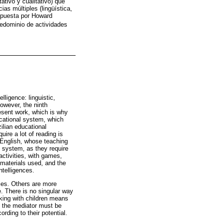
ativo y cualitativo) que
ias múltiples (lingüística,
ropuesta por Howard
predominio de actividades
elligence: linguistic,
However, the ninth
resent work, which is why
ducational system, which
zilian educational
ire a lot of reading is
 English, whose teaching
y system, as they require
ctivities, with games,
e materials used, and the
ntelligences.
ies. Others are more
. There is no singular way
rking with children means
y, the mediator must be
rding to their potential.