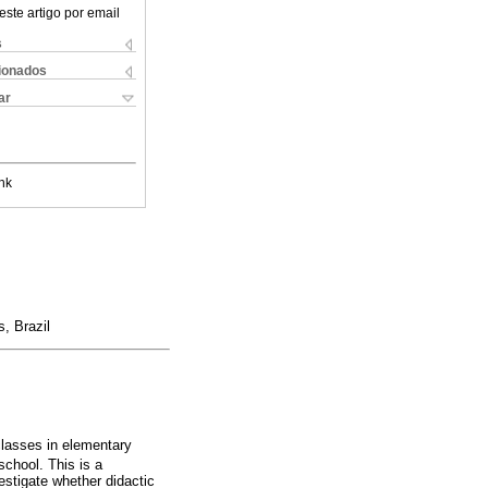
este artigo por email
s
cionados
ar
nk
, Brazil
classes in elementary
school. This is a
estigate whether didactic