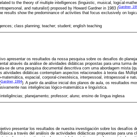
elated to the theory of multiple intelligences (linguistic, musical, logical-mathe
Gardner, 19
 intrapersonal, and naturalist) proposed by Howard Gardner in 1983 (
the results show the predominance of activities that focus exclusively on logi
ligences; class planning; teacher; student; english teaching
tivo apresentar os resultados da nossa pesquisa sobre os desafios do planej
ntal através da análise de atividades didáticas propostas para uma turma d
ata-se de uma pesquisa documental descritiva com uma abordagem mista (quant
s atividades didáticas contemplam aspectos relacionados à teoria das Múltipl
co-matemática, espacial, corporal-cinestésica, interpessoal, intrapessoal e natu
Gardner, 1994
(
). A partir da análise inicial dos planos de aula, os resultados 
sivamente nas inteligências lógico-matemática e linguística.
s inteligências; planejamento; professor; aluno; ensino de língua inglesa
jetivo presentar los resultados de nuestra investigación sobre los desafíos de
Básica a través del análisis de actividades didácticas propuestas para una c