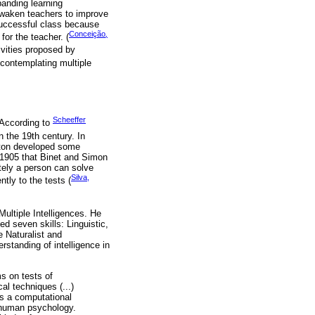
panding learning
 awaken teachers to improve
 successful class because
Conceição
,
for the teacher. (
ivities proposed by
contemplating multiple
Scheeffer
 According to
n the 19th century. In
lton developed some
l 1905 that Binet and Simon
tely a person can solve
Silva,
tly to the tests (
ultiple Intelligences. He
ed seven skills: Linguistic,
e Naturalist and
rstanding of intelligence in
ms on tests of
al techniques (...)
 is a computational
d human psychology.