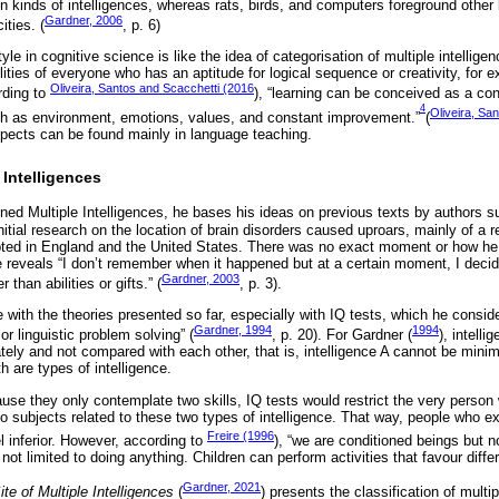
 kinds of intelligences, whereas rats, birds, and computers foreground other 
Gardner, 2006
ties. (
, p. 6)
yle in cognitive science is like the idea of categorisation of multiple intellig
lities of everyone who has an aptitude for logical sequence or creativity, for 
Oliveira, Santos and Scacchetti (2016
rding to
), “learning can be conceived as a con
4
Oliveira, Sa
 as environment, emotions, values, and constant improvement.”
(
aspects can be found mainly in language teaching.
 Intelligences
fined Multiple Intelligences, he bases his ideas on previous texts by authors 
nitial research on the location of brain disorders caused uproars, mainly of a re
pted in England and the United States. There was no exact moment or how he d
e reveals “I don’t remember when it happened but at a certain moment, I decide
Gardner, 2003
r than abilities or gifts.” (
, p. 3).
ith the theories presented so far, especially with IQ tests, which he conside
Gardner, 1994
1994
 or linguistic problem solving” (
, p. 20). For Gardner (
), intelli
tely and not compared with each other, that is, intelligence A cannot be mini
h are types of intelligence.
ause they only contemplate two skills, IQ tests would restrict the very perso
 subjects related to these two types of intelligence. That way, people who exc
Freire (1996
l inferior. However, according to
), “we are conditioned beings but 
e not limited to doing anything. Children can perform activities that favour diffe
Gardner, 2021
ite of Multiple Intelligences
(
) presents the classification of multi