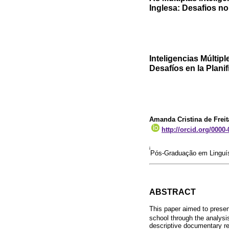
Inglesa: Desafios n
Inteligencias Múltipl
Desafíos en la Plani
Amanda Cristina de Freit
http://orcid.org/0000
i
Pós-Graduação em Linguíst
ABSTRACT
This paper aimed to presen
school through the analysis
descriptive documentary re