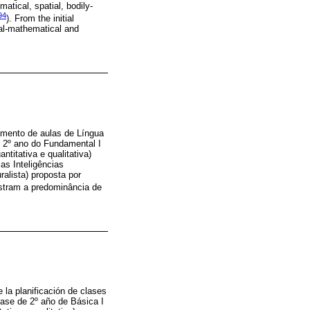
matical, spatial, bodily-
94
). From the initial
cal-mathematical and
amento de aulas de Língua
e 2º ano do Fundamental I
itativa e qualitativa)
as Inteligências
ralista) proposta por
mostram a predominância de
 la planificación de clases
lase de 2º año de Básica I