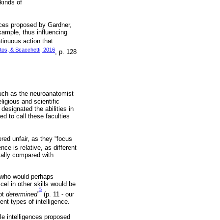
kinds of
ences proposed by Gardner,
example, thus influencing
tinuous action that
ntos, & Scacchetti, 2016
, p. 128
such as the neuroanatomist
ligious and scientific
esignated the abilities in
d to call these faculties
red unfair, as they “focus
gence is relative, as different
mally compared with
n who would perhaps
el in other skills would be
5
not
determined
”
(p. 11 - our
rent types of intelligence.
ple intelligences proposed