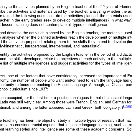
nd
nalyse the activities planned by an English teacher of the 2
year of Elemen
ibe the activities and materials used by the teacher, analysing whether the ac
We raised the following questions: do the activities planned, the materials used,
teacher in the early grades seek to develop multiple intelligences? In what wa
 lesson planning does not contemplate all types of intelligence.
and describe the activities planned by the English teacher, the materials used,
 analyse whether the planned activities reach the development of multiple int
the activities proposed, relating them to the skills they intend to develop (lin
y-kinesthetic, intrapersonal, interpersonal, and naturalistic).
dentify the activities proposed by the English teacher in the period of a didact
and the skills developed, relate the objectives of each activity to the multiple
e list of multiple intelligences and suggest activities for the types of intellig
ess, one of the factors that have considerably increased the importance of Eng
nomy, the number of people who want and/or need to learn the language has 
portunity to focus on teaching the English language. Although, as Chagas poin
 school curriculum since 1937:
n occupied, for the first time, a position analogous to that of classical lang
 Latin was still very clear. Among those were French, English, and German fo
Chaga
optional; and among the latter appeared Latin and Greek, both obligatory. (
e teaching has been the object of study in multiple types of research that ha
e paths consider crucial aspects that influence language learning, such as be
rent learning styles and intelligence are some of these academic concerns. Som