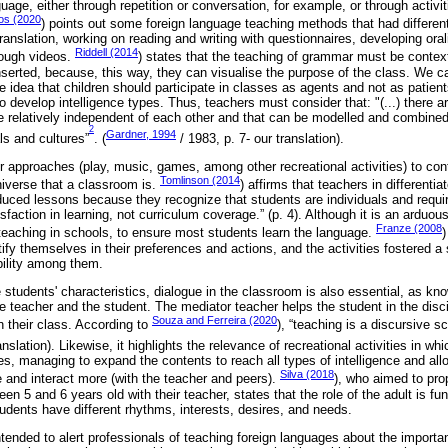
uage, either through repetition or conversation, for example, or through activi
os (2020
) points out some foreign language teaching methods that had differen
anslation, working on reading and writing with questionnaires, developing orali
Riddell (2014
rough videos.
) states that the teaching of grammar must be context
inserted, because, this way, they can visualise the purpose of the class. We c
 idea that children should participate in classes as agents and not as patien
to develop intelligence types. Thus, teachers must consider that: "(...) there a
re relatively independent of each other and that can be modelled and combined i
2
Gardner, 1994
ls and cultures”
. (
/ 1983, p. 7- our translation).
r approaches (play, music, games, among other recreational activities) to cont
Tomlinson (2014
universe that a classroom is.
) affirms that teachers in differenti
uced lessons because they recognize that students are individuals and require
sfaction in learning, not curriculum coverage.” (p. 4). Although it is an arduous 
Franze (2008
teaching in schools, to ensure most students learn the language.
)
tify themselves in their preferences and actions, and the activities fostered a
bility among them.
e students' characteristics, dialogue in the classroom is also essential, as k
e teacher and the student. The mediator teacher helps the student in the disci
Souza and Ferreira (2020
in their class. According to
), “teaching is a discursive sc
anslation). Likewise, it highlights the relevance of recreational activities in whi
s, managing to expand the contents to reach all types of intelligence and all
Silva (2018
e and interact more (with the teacher and peers).
), who aimed to pro
een 5 and 6 years old with their teacher, states that the role of the adult is f
udents have different rhythms, interests, desires, and needs.
ntended to alert professionals of teaching foreign languages about the importa