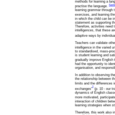
methods for learning a lang
Sant
practise the language.
learning grammar through tr
exercises, and learning th
in which the child can be 
statement as supporting the
Therefore, activities need 
intelligences, that these a
adaptive ways by individua
Teachers can validate othe
intelligence in the varied 
to standardised, mass-prod
is student learning and sati
gradually improve English 
had the opportunity to iden
organisation, and responsi
In addition to observing th
the relationship between th
limits and the differences 
3
exchanges”
(p. 10 - our tr
dynamics of English classe
more motivated, participat
interaction of children betw
learning strategies when st
Therefore, this work also i