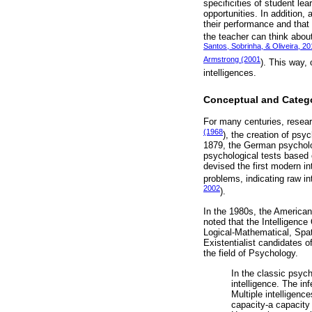
specificities of student l
opportunities. In addition,
their performance and that 
the teacher can think about
Santos, Sobrinha, & Oliveira, 2
Armstrong (2001
). This way,
intelligences.
Conceptual and Categor
For many centuries, resear
(1968
), the creation of psy
1879, the German psycholo
psychological tests based 
devised the first modern i
problems, indicating raw in
2002
).
In the 1980s, the American
noted that the Intelligence 
Logical-Mathematical, Spati
Existentialist candidates o
the field of Psychology.
In the classic psych
intelligence. The in
Multiple intelligenc
capacity-a capacity