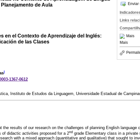
Enviar 
o Planejamento de Aula
Indicadore
Links rela
Compartilh
es en el Contexto de Aprendizaje del Inglés:
Mais
ficación de las Clases
Mais
Permali
i
as
-0003-1367-0612
ica, Instituto de Estudos da Linguagem, Universidade Estadual de Campinas
t the results of our research on the challenges of planning English language 
nd
 of didactic activities proposed for a 2
grade Elementary class in a private 
search with a mixed approach (quantitative and qualitative) that sought to inv