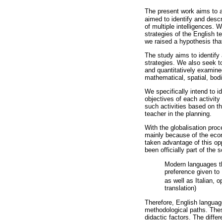
The present work aims to a
aimed to identify and descr
of multiple intelligences. 
strategies of the English 
we raised a hypothesis that
The study aims to identify 
strategies. We also seek to
and quantitatively examined 
mathematical, spatial, bodil
We specifically intend to i
objectives of each activity 
such activities based on th
teacher in the planning.
With the globalisation proc
mainly because of the eco
taken advantage of this op
been officially part of the
Modern languages the
preference given to
as well as Italian, 
translation)
Therefore, English languag
methodological paths. Thes
didactic factors. The diffe