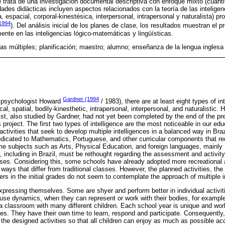
 trata de una investigación documental descriptiva con enfoque mixto (cuantit
dades didácticas incluyen aspectos relacionados con la teoría de las inteligenc
 espacial, corporal-kinestésica, interpersonal, intrapersonal y naturalista) p
1994
). Del análisis inicial de los planes de clase, los resultados muestran el 
nte en las inteligencias lógico-matemáticas y lingüísticas.
ias múltiples; planificación; maestro; alumno; enseñanza de la lengua inglesa
Gardner (1994
n psychologist Howard
/ 1983), there are at least eight types of int
l, spatial, bodily-kinesthetic, intrapersonal, interpersonal, and naturalistic. 
alist, also studied by Gardner, had not yet been completed by the end of the p
is project. The first two types of intelligence are the most noticeable in our e
activities that seek to develop multiple intelligences in a balanced way in Bra
icated to Mathematics, Portuguese, and other curricular components that requ
e subjects such as Arts, Physical Education, and foreign languages, mainly
 including in Brazil, must be rethought regarding the assessment and activit
es. Considering this, some schools have already adopted more recreational a
 ways that differ from traditional classes. However, the planned activities, th
ers in the initial grades do not seem to contemplate the approach of multiple i
xpressing themselves. Some are shyer and perform better in individual activit
se dynamics, when they can represent or work with their bodies, for example
e a classroom with many different children. Each school year is unique and wo
ities. They have their own time to learn, respond and participate. Consequentl
d the designed activities so that all children can enjoy as much as possible acco