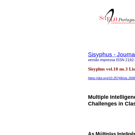
Sisyphus - Journa
versão impressa
ISSN
2182
Sisyphus vol.10 no.3 L
https://doi.org/10.25749/sis.269
Multiple Intellige
Challenges in Cla
As Múltiplas Inteli