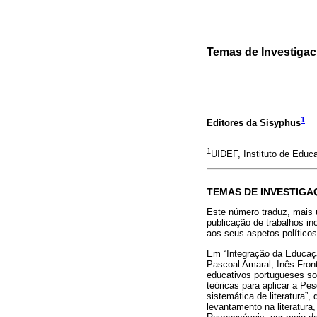
Temas de Investigac
1
Editores da Sisyphus
1
UIDEF, Instituto de Educa
TEMAS DE INVESTIG
Este número traduz, mais 
publicação de trabalhos in
aos seus aspetos políticos,
Em “Integração da Educaçã
Pascoal Amaral, Inês Front
educativos portugueses so
teóricas para aplicar a Pe
sistemática de literatura”
levantamento na literatura