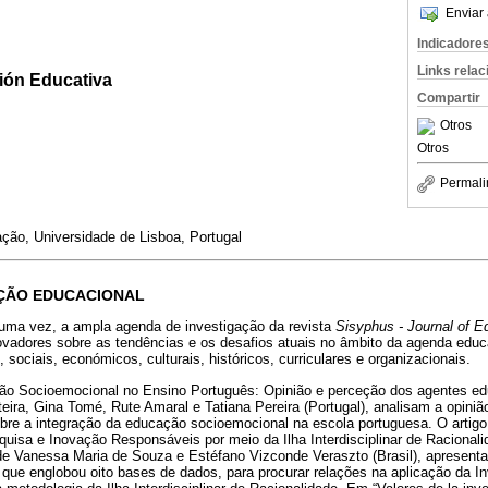
Enviar 
Indicadore
Links rela
ión Educativa
Compartir
Otros
Otros
Permali
ção, Universidade de Lisboa, Portugal
AÇÃO EDUCACIONAL
uma vez, a ampla agenda de investigação da revista
Sisyphus - Journal of E
ovadores sobre as tendências e os desafios atuais no âmbito da agenda educa
 sociais, económicos, culturais, históricos, curriculares e organizacionais.
o Socioemocional no Ensino Português: Opinião e perceção dos agentes educ
eira, Gina Tomé, Rute Amaral e Tatiana Pereira (Portugal), analisam a opini
bre a integração da educação socioemocional na escola portuguesa. O artigo
squisa e Inovação Responsáveis por meio da Ilha Interdisciplinar de Racional
, de Vanessa Maria de Souza e Estéfano Vizconde Veraszto (Brasil), apresent
, que englobou oito bases de dados, para procurar relações na aplicação da I