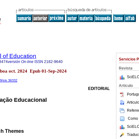
l of Education
Servicios 
8474
versión On-line
ISSN
2182-9640
Revista
isboa oct. 2024 Epub 01-Sep-2024
SciELO
49/sis.36332
Articulo
EDITORIAL
Portug
gação Educacional
Articu
Referen
Como c
SciELO
ch Themes
Traduc