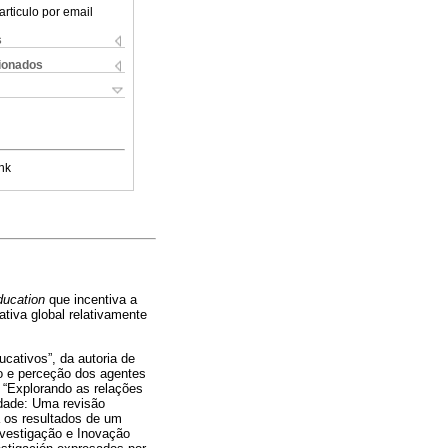
articulo por email
s
cionados
nk
ducation
que incentiva a
tiva global relativamente
ativos”, da autoria de
ão e perceção dos agentes
 “Explorando as relações
idade: Uma revisão
a os resultados de um
nvestigação e Inovação