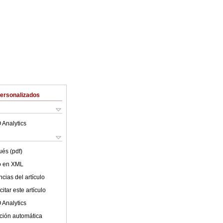
Personalizados
 Analytics
ués (pdf)
lo en XML
cias del artículo
itar este artículo
 Analytics
ción automática