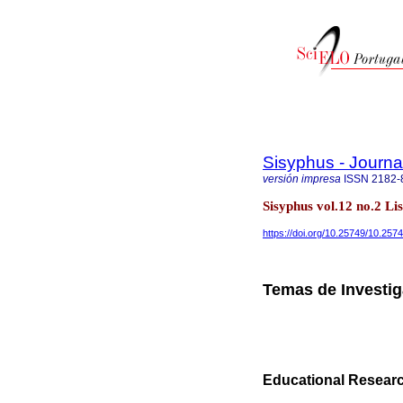
Sisyphus - Journa
versión impresa
ISSN
2182-
Sisyphus vol.12 no.2 L
https://doi.org/10.25749/10.257
Temas de Investi
Educational Resear