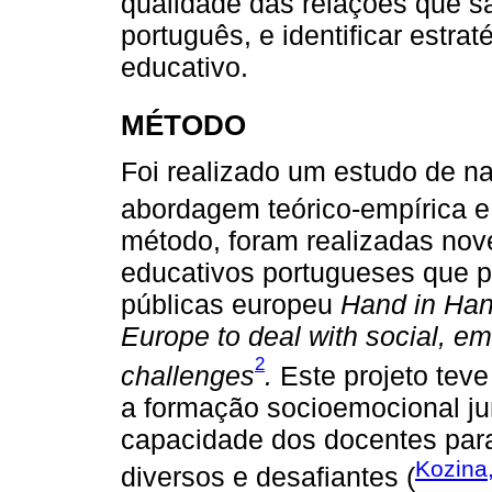
qualidade das relações que s
português, e identificar estra
educativo.
MÉTODO
Foi realizado um estudo de nat
abordagem teórico-empírica e 
método, foram realizadas nove
educativos portugueses que pa
públicas europeu
Hand in Han
Europe to deal with social, em
2
challenges
.
Este projeto teve
a formação socioemocional ju
capacidade dos docentes para
Kozina
diversos e desafiantes (