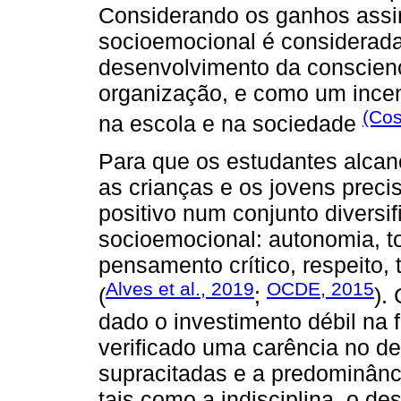
Considerando os ganhos assi
socioemocional é considerad
desenvolvimento da conscienci
organização, e como um incent
(Cos
na escola e na sociedade
Para que os estudantes alca
as crianças e os jovens preci
positivo num conjunto divers
socioemocional: autonomia, to
pensamento crítico, respeito, 
Alves et al., 2019
OCDE, 2015
(
;
).
dado o investimento débil na
verificado uma carência no 
supracitadas e a predominân
tais como a indisciplina, o d