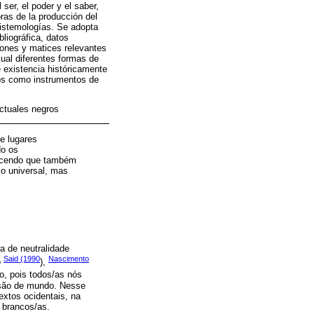
ser, el poder y el saber,
ras de la producción del
pistemologías. Se adopta
liográfica, datos
trones y matices relevantes
cual diferentes formas de
existencia históricamente
os como instrumentos de
ectuales negros
e lugares
do os
hecendo que também
co universal, mas
ia de neutralidade
Said (1990
Nascimento
o
),
o, pois todos/as nós
visão de mundo. Nesse
extos ocidentais, na
 brancos/as.