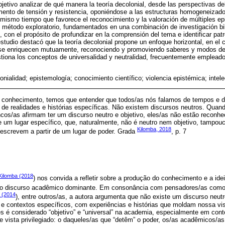
jetivo analizar de qué manera la teoría decolonial, desde las perspectivas del 
ento de tensión y resistencia, oponiéndose a las estructuras homogeneizado
l mismo tiempo que favorece el reconocimiento y la valoración de múltiples e
n método exploratorio, fundamentados en una combinación de investigación bib
o, con el propósito de profundizar en la comprensión del tema e identificar pa
studio destacó que la teoría decolonial propone un enfoque horizontal, en el 
se enriquecen mutuamente, reconociendo y promoviendo saberes y modos de 
iona los conceptos de universalidad y neutralidad, frecuentemente emplead
onialidad; epistemología; conocimiento científico; violencia epistémica; intel
o conhecimento, temos que entender que todos/as nós falamos de tempos e d
ir de realidades e histórias específicas. Não existem discursos neutros. Quan
cos/as afirmam ter um discurso neutro e objetivo, eles/as não estão recon
e um lugar específico, que, naturalmente, não é neutro nem objetivo, tampou
Kilomba, 2018
escrevem a partir de um lugar de poder. Grada
, p. 7
Kilomba (2018
) nos convida a refletir sobre a produção do conhecimento e a ide
 ao discurso acadêmico dominante. Em consonância com pensadores/as com
 (2014
), entre outros/as, a autora argumenta que não existe um discurso neutr
es e contextos específicos, com experiências e histórias que moldam nossa 
s é considerado “objetivo” e “universal” na academia, especialmente em cont
e vista privilegiado: o daqueles/as que “detêm” o poder, os/as acadêmicos/as