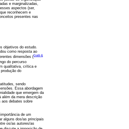
iadas e marginalizadas,
 esses aspectos (ser,
s que reconhecem e
onceitos presentes nas
 objetivos do estudo.
idou como resposta ao
Gatti &
ferentes dimensões (
ongo do percurso
qualitativa, crítica e
a produção do
 atitudes, sendo
imensões. Essa abordagem
lonialidade que emergem da
á além da mera descrição
s aos debates sobre
 importância de um
r alguns dos/as principais
tre os/as autores/as
ue discute a imposição de