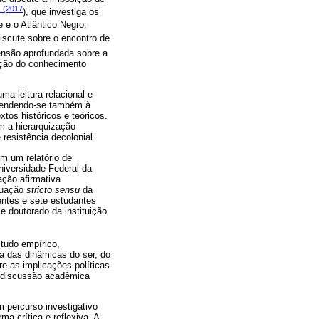
 (2017
), que investiga os
e e o Atlântico Negro;
discute sobre o encontro de
eensão aprofundada sobre a
dução do conhecimento
ma leitura relacional e
estendendo-se também à
tos históricos e teóricos.
m a hierarquização
resistência decolonial.
em um relatório de
iversidade Federal da
ção afirmativa
duação
stricto sensu
da
entes e sete estudantes
e doutorado da instituição
studo empírico,
a das dinâmicas do ser, do
re as implicações políticas
da discussão acadêmica
m percurso investigativo
a crítica e reflexiva. A