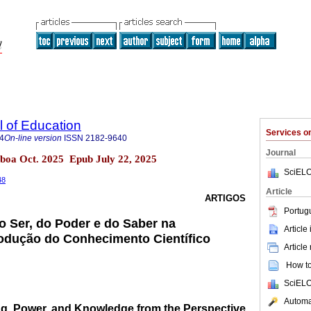
l of Education
Services 
4
On-line version
ISSN
2182-9640
Journal
isboa Oct. 2025 Epub July 22, 2025
SciELO
48
Article
ARTIGOS
Portug
o Ser, do Poder e do Saber na
Article
rodução do Conhecimento Científico
Article
How to 
SciELO
Automat
ing, Power, and Knowledge from the Perspective