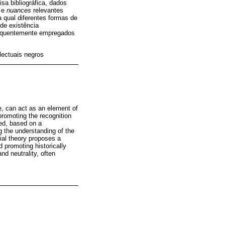
a bibliográfica, dados
s e
nuances
relevantes
 qual diferentes formas de
e existência
frequentemente empregados
electuais negros
e, can act as an element of
promoting the recognition
ted, based on a
g the understanding of the
nial theory proposes a
 promoting historically
d neutrality, often