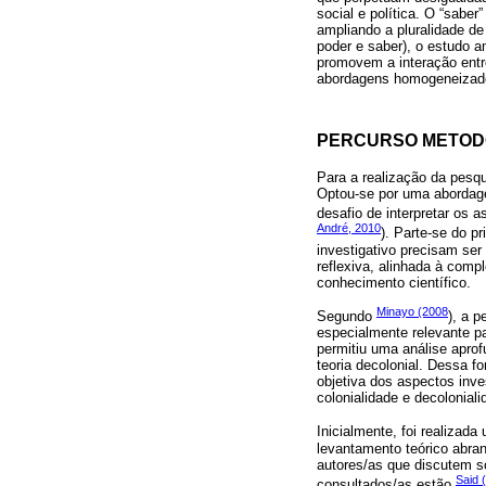
social e política. O “sabe
ampliando a pluralidade de
poder e saber), o estudo 
promovem a interação entr
abordagens homogeneizador
PERCURSO METOD
Para a realização da pesq
Optou-se por uma abordage
desafio de interpretar os 
André, 2010
). Parte-se do p
investigativo precisam ser
reflexiva, alinhada à comp
conhecimento científico.
Minayo (2008
Segundo
), a p
especialmente relevante p
permitiu uma análise aprof
teoria decolonial. Dessa 
objetiva dos aspectos inv
colonialidade e decoloniali
Inicialmente, foi realizada
levantamento teórico abran
autores/as que discutem so
Said 
consultados/as estão