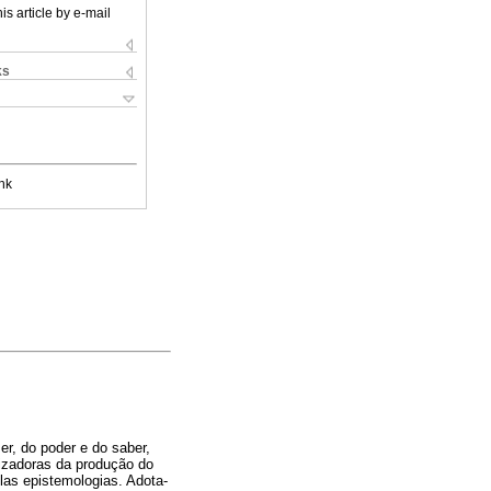
is article by e-mail
ks
nk
er, do poder e do saber,
izadoras da produção do
las epistemologias. Adota-