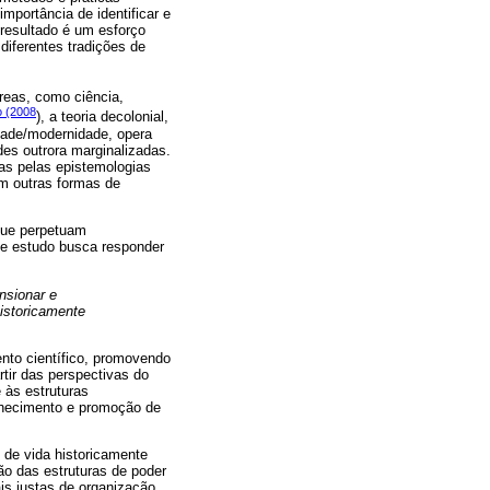
mportância de identificar e
 resultado é um esforço
diferentes tradições de
áreas, como ciência,
o (2008
), a teoria decolonial,
idade/modernidade, opera
des outrora marginalizadas.
as pelas epistemologias
m outras formas de
que perpetuam
te estudo busca responder
ensionar e
istoricamente
nto científico, promovendo
rtir das perspectivas do
 às estruturas
nhecimento e promoção de
 de vida historicamente
ão das estruturas de poder
is justas de organização