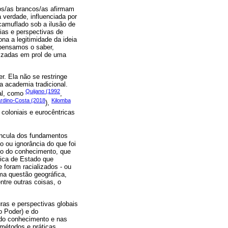
os/as brancos/as afirmam
verdade, influenciada por
camuflado sob a ilusão de
ias e perspectivas de
na a legitimidade da ideia
pensamos o saber,
lizadas em prol de uma
r. Ela não se restringe
a academia tradicional.
Quijano (1992
ial, como
,
rdino-Costa (2018
Kilomba
),
 coloniais e eurocêntricas
incula dos fundamentos
 ou ignorância do que foi
ado do conhecimento, que
tica de Estado que
e foram racializados - ou
uma questão geográfica,
ntre outras coisas, o
uras e perspectivas globais
o Poder) e do
 do conhecimento e nas
 métodos e práticas