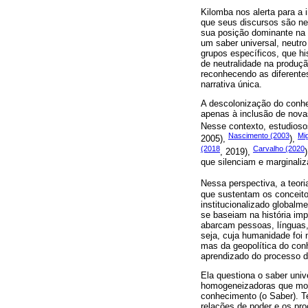
Kilomba nos alerta para a
que seus discursos são ne
sua posição dominante na 
um saber universal, neutro
grupos específicos, que hi
de neutralidade na produ
reconhecendo as diferente
narrativa única.
A descolonização do conhec
apenas à inclusão de nova
Nesse contexto, estudioso
Nascimento (2003
Mi
2005),
),
(2018
Carvalho (2020
, 2019),
que silenciam e marginaliz
Nessa perspectiva, a teori
que sustentam os conceito
institucionalizado globalm
se baseiam na história imp
abarcam pessoas, línguas, 
seja, cuja humanidade foi 
mas da geopolítica do conh
aprendizado do processo d
Ela questiona o saber univ
homogeneizadoras que mold
conhecimento (o Saber). T
relações de poder e os pro