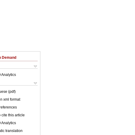
on Demand
 Analytics
uese (pdf)
 in xml format
 references
cite this article
 Analytics
ic translation