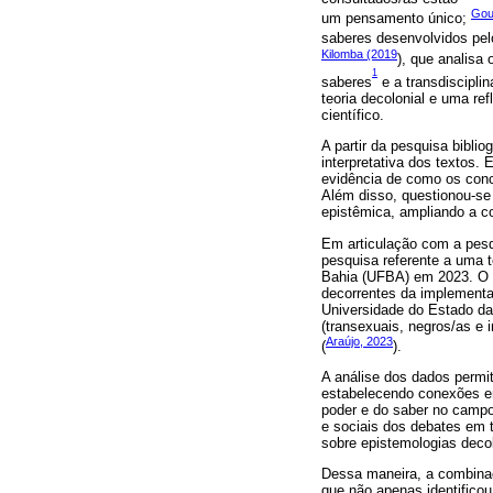
Gou
um pensamento único;
saberes desenvolvidos pel
Kilomba (2019
), que analisa
1
saberes
e a transdiscipli
teoria decolonial e uma re
científico.
A partir da pesquisa biblio
interpretativa dos textos.
evidência de como os conce
Além disso, questionou-se
epistêmica, ampliando a co
Em articulação com a pesqu
pesquisa referente a uma 
Bahia (UFBA) em 2023. O e
decorrentes da implement
Universidade do Estado da
(transexuais, negros/as e 
Araújo, 2023
(
).
A análise dos dados permit
estabelecendo conexões en
poder e do saber no campo 
e sociais dos debates em t
sobre epistemologias decol
Dessa maneira, a combinaçã
que não apenas identificou