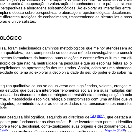
r” diz respeito à recuperação e valorização de conhecimentos e práticas silenc
 perspectivas e abordagens epistemológicas. Ao explorar as interações entre
amplia o debate sobre perspectivas e abordagens epistemológicas decoloniai
e diferentes tradições de conhecimento, transcendendo as hierarquias e prec
as e universalistas.
OLÓGICO
uisa, foram selecionados caminhos metodológicos que melhor atendessem aos
m qualitativa, pois compreende-se que esse método investigativo se consol
aspectos formadores do humano, suas relações e construções culturais em di
rincípio de que não há neutralidade na pesquisa e que as escolhas feitas ao l
 explicitadas na apresentação dos resultados. Assim, adota-se uma abordagem 
lexidade do tema ao explorar a decolonialidade do ser, do poder e do saber n
esquisa qualitativa ocupa-se do universo dos significados, valores, crenças e
ara estudos que buscam interpretar fenômenos sociais em suas múltiplas d
undada dos discursos e das estratégias de resistência e contraposição à co
forma, a metodologia escolhida reforça o compromisso com uma análise que v
estigados, permitindo revelar as complexidades e os tensionamentos inerente
dade.
Gil (1999
 uma pesquisa bibliográfica, seguindo as diretrizes de
), que destaca a
gente para fundamentar as discussões. Esse levantamento permitiu identifica
bre a teoria decolonial, contextualizando suas origens e desdobramentos. En
(1990
Mignolo (2008
), que analisa o Oriente como uma construção ocidental;
), q