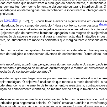
das estruturas que uniformizam a produção do conhecimento, sublinhando a i
s dominantes, bem como fomenta o diálogo intercultural e interdisciplinar. O
 abordagens epistemológicas que reconhecem e incentivam a interação entre 
inalizadas.
Lago (2023
nta
, p. 192), “(...) pode levar a avanços significativos em diversas 
Mignol
ias da educação e o campo do currículo.” Nesse contexto, como destaca
cas de emancipação diante dos legados opressivos e limitadores da colonial
 (re)construção de narrativas históricas apagadas e do resgate de subjetivida
onstrução de saberes é essencial para a transformação das limitações impost
ente, se sustentam em modelos ocidentais que marginalizam e desconsidera
.
as formas de saber, as epistemologias hegemônicas estabelecem hierarquias 
ento de tradições e perspectivas diversas de conhecimento. Diante disso, es
ria decolonial, a partir das perspectivas do ser, do poder e do saber, pode t
hecimento e promoção de múltiplas epistemologias e formas de existências h
rodução do conhecimento científico?
epistemologias não hegemônicas podem ampliar os horizontes do conhecime
 epistemológica. O objetivo é analisar de que maneira a teoria decolonial, a pa
 pode atuar como um elemento de tensionamento e resistência, contrapondo-se
ução do conhecimento científico, ao mesmo tempo em que favorece o reco
refere-se ao reconhecimento e à valorização de formas de existência e modos
rizados pela hegemonia colonial. O “poder” envolve a análise e transformaç
s e injustiças sociais, com o objetivo de promover formas alternativas e ma