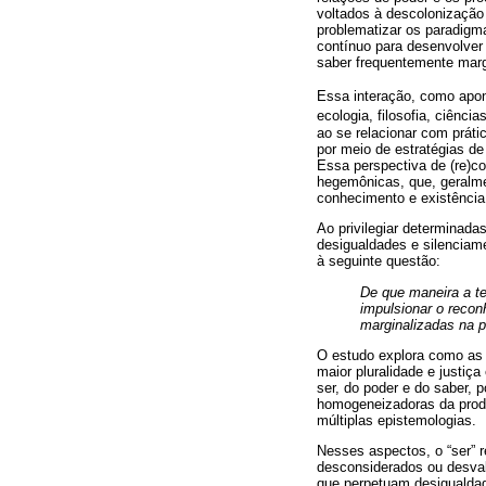
voltados à descolonização 
problematizar os paradigma
contínuo para desenvolver
saber frequentemente marg
Essa interação, como apo
ecologia, filosofia, ciênc
ao se relacionar com práti
por meio de estratégias de
Essa perspectiva de (re)c
hegemônicas, que, geralm
conhecimento e existência
Ao privilegiar determinad
desigualdades e silenciam
à seguinte questão:
De que maneira a teo
impulsionar o recon
marginalizadas na p
O estudo explora como as 
maior pluralidade e justiça
ser, do poder e do saber,
homogeneizadoras da prod
múltiplas epistemologias.
Nesses aspectos, o “ser” 
desconsiderados ou desvalo
que perpetuam desigualdade