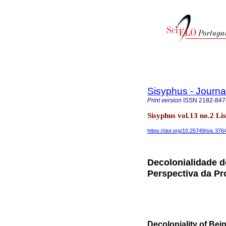
Sisyphus - Journa
Print version
ISSN
2182-847
Sisyphus vol.13 no.2 L
https://doi.org/10.25749/sis.376
Decolonialidade d
Perspectiva da P
Decoloniality of Be