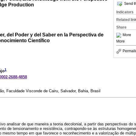
Send th
edge Production
Indicators
Related lin
Share
er, del Poder y del Saber en la Perspectiva de
More
onocimiento Científico
More
Permali
1
újo
-0002-2688-4858
, Faculdade Visconde de Cairu, Salvador, Bahia, Brasil
vo analisar de que maneira a teoria decolonial, a partir das perspectivas do s
to de tensionamento e resistência, contrapondo-se às estruturas homogene
ao mesmo tempo em que favorece o reconhecimento e a valorização de múltip