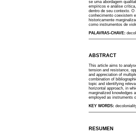
se uma abordagem qualitat
empíricos e análise crític
dentro de seu contexto. O 
conhecimento coexistem e
historicamente marginaliz
como instrumentos de viol
PALAVRAS-CHAVE:
decol
ABSTRACT
This article aims to analy
tension and resistance, op
and appreciation of multip
combination of bibliographi
topic and identifying relev
horizontal approach, in whi
marginalized knowledges an
employed as instruments o
KEY WORDS:
decolonialit
RESUMEN