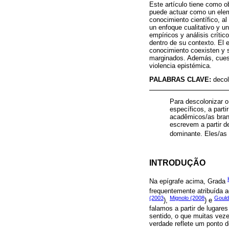
Este artículo tiene como ob
puede actuar como un elem
conocimiento científico, a
un enfoque cualitativo y u
empíricos y análisis crític
dentro de su contexto. El e
conocimiento coexisten y 
marginados. Además, cuest
violencia epistémica.
PALABRAS CLAVE:
decol
Para descolonizar 
específicos, a part
acadêmicos/as bran
escrevem a partir d
dominante. Eles/as 
INTRODUÇÃO
Na epígrafe acima, Grada
frequentemente atribuída
(2003
Mignolo (2008
Gould
),
) e
falamos a partir de lugar
sentido, o que muitas veze
verdade reflete um ponto d