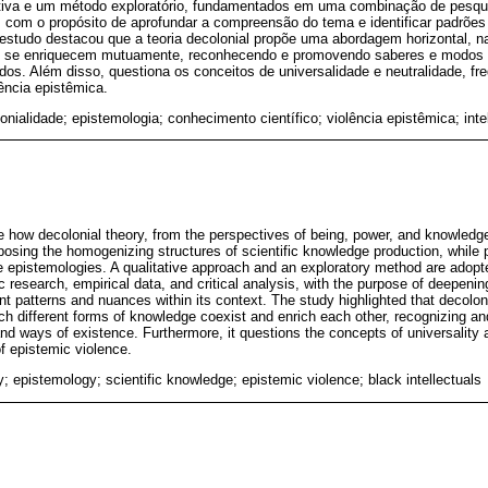
iva e um método exploratório, fundamentados em uma combinação de pesquis
a, com o propósito de aprofundar a compreensão do tema e identificar padrõe
estudo destacou que a teoria decolonial propõe uma abordagem horizontal, na
 se enriquecem mutuamente, reconhecendo e promovendo saberes e modos d
ados. Além disso, questiona os conceitos de universalidade e neutralidade, 
ência epistêmica.
onialidade; epistemologia; conhecimento científico; violência epistêmica; int
se how decolonial theory, from the perspectives of being, power, and knowledg
posing the homogenizing structures of scientific knowledge production, while 
le epistemologies. A qualitative approach and an exploratory method are adop
c research, empirical data, and critical analysis, with the purpose of deepenin
ant patterns and nuances within its context. The study highlighted that decolo
ch different forms of knowledge coexist and enrich each other, recognizing and
d ways of existence. Furthermore, it questions the concepts of universality an
f epistemic violence.
y; epistemology; scientific knowledge; epistemic violence; black intellectuals