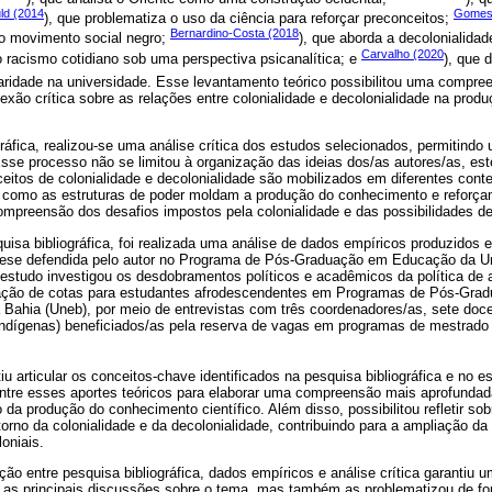
ld (2014
Gomes
), que problematiza o uso da ciência para reforçar preconceitos;
Bernardino-Costa (2018
o movimento social negro;
), que aborda a decolonialidad
Carvalho (2020
 o racismo cotidiano sob uma perspectiva psicanalítica; e
), que 
naridade na universidade. Esse levantamento teórico possibilitou uma compr
flexão crítica sobre as relações entre colonialidade e decolonialidade na pro
gráfica, realizou-se uma análise crítica dos estudos selecionados, permitindo u
 Esse processo não se limitou à organização das ideias dos/as autores/as, 
itos de colonialidade e decolonialidade são mobilizados em diferentes contex
 como as estruturas de poder moldam a produção do conhecimento e reforça
mpreensão dos desafios impostos pela colonialidade e das possibilidades de 
isa bibliográfica, foi realizada uma análise de dados empíricos produzidos 
tese defendida pelo autor no Programa de Pós-Graduação em Educação da Un
studo investigou os desdobramentos políticos e acadêmicos da política de a
ação de cotas para estudantes afrodescendentes em Programas de Pós-Gra
 Bahia (Uneb), por meio de entrevistas com três coordenadores/as, sete doc
indígenas) beneficiados/as pela reserva de vagas em programas de mestrado 
iu articular os conceitos-chave identificados na pesquisa bibliográfica e no e
tre esses aportes teóricos para elaborar uma compreensão mais aprofundad
da produção do conhecimento científico. Além disso, possibilitou refletir sob
orno da colonialidade e da decolonialidade, contribuindo para a ampliação 
oniais.
o entre pesquisa bibliográfica, dados empíricos e análise crítica garantiu u
 as principais discussões sobre o tema, mas também as problematizou de form