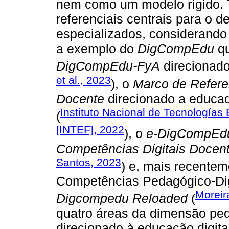
nem como um modelo rígido.
referenciais centrais para o 
especializados, considerando
a exemplo do
DigCompEdu
qu
DigCompEdu-FyA
direcionado
et al., 2023
), o
Marco de Refere
Docente
direcionado a educad
Instituto Nacional de Tecnologías
(
[INTEF], 2022
), o
e-DigCompEdu
Competências Digitais Docent
Santos, 2023
) e, mais recente
Competências Pedagógico-Dig
Moreira
Digcompedu Reloaded
(
quatro áreas da dimensão pe
direcionado à educação digita