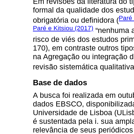
Em revisões da literatura do t
formal da qualidade dos estu
Paré 
obrigatória ou definidora (
Paré e Kitsiou (2017)
“nenhuma av
risco de viés dos estudos prim
170), em contraste outros tip
na Agregação ou integração d
revisão sistemática qualitativ
Base de dados
A busca foi realizada em outu
dados EBSCO, disponibilizada 
Universidade de Lisboa (ULis
é sustentada pela i. sua ampla
relevância de seus periódico