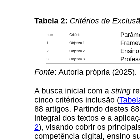
Tabela 2:
Critérios de Exclus
Parâme
Item
Critério
Frame
1
Objetivo 1
Ensino
2
Objetivo 2
Profes
3
Objetivo 3
Fonte
: Autoria própria (2025).
A busca inicial com a
string
re
cinco critérios inclusão (
Tabel
88 artigos. Partindo destes 88 
integral dos textos e a aplicaç
2
), visando cobrir os principa
competência digital, ensino s