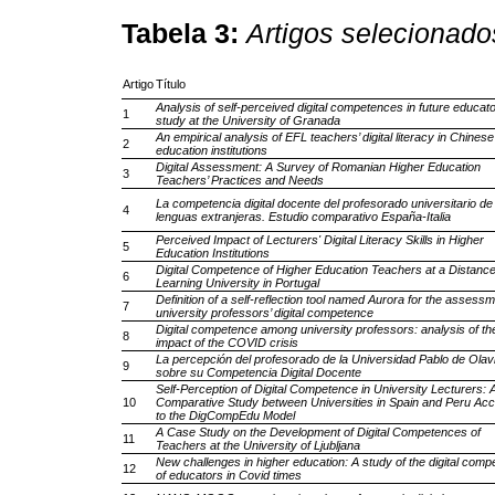
Tabela 3:
Artigos selecionado
Artigo
Título
Analysis of self-perceived digital competences in future educat
1
study at the University of Granada
An empirical analysis of EFL teachers’ digital literacy in Chinese
2
education institutions
Digital Assessment: A Survey of Romanian Higher Education
3
Teachers’ Practices and Needs
La competencia digital docente del profesorado universitario de
4
lenguas extranjeras. Estudio comparativo España-Italia
Perceived Impact of Lecturers' Digital Literacy Skills in Higher
5
Education Institutions
Digital Competence of Higher Education Teachers at a Distanc
6
Learning University in Portugal
Definition of a self-reflection tool named Aurora for the assessm
7
university professors’ digital competence
Digital competence among university professors: analysis of th
8
impact of the COVID crisis
La percepción del profesorado de la Universidad Pablo de Olav
9
sobre su Competencia Digital Docente
Self-Perception of Digital Competence in University Lecturers: 
10
Comparative Study between Universities in Spain and Peru Acc
to the DigCompEdu Model
A Case Study on the Development of Digital Competences of
11
Teachers at the University of Ljubljana
New challenges in higher education: A study of the digital com
12
of educators in Covid times