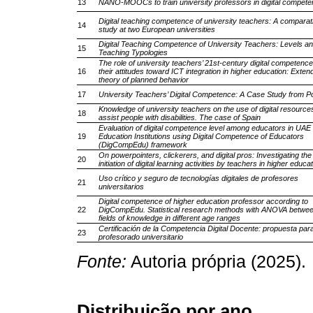
13
NANO-MOOCs to train university professors in digital compet
Digital teaching competence of university teachers: A comparat
14
study at two European universities
Digital Teaching Competence of University Teachers: Levels a
15
Teaching Typologies
The role of university teachers’ 21st-century digital competence
16
their attitudes toward ICT integration in higher education: Exten
theory of planned behavior
17
University Teachers’ Digital Competence: A Case Study from Po
Knowledge of university teachers on the use of digital resource
18
assist people with disabilities. The case of Spain
Evaluation of digital competence level among educators in UAE
19
Education Institutions using Digital Competence of Educators
(DigCompEdu) framework
On powerpointers, clickerers, and digital pros: Investigating the
20
initiation of digital learning activities by teachers in higher educa
Uso crítico y seguro de tecnologías digitales de profesores
21
universitarios
Digital competence of higher education professor according to
22
DigCompEdu. Statistical research methods with ANOVA betwe
fields of knowledge in different age ranges
Certificación de la Competencia Digital Docente: propuesta para
23
profesorado universitario
Fonte:
Autoria própria (2025).
Distribuição por ano