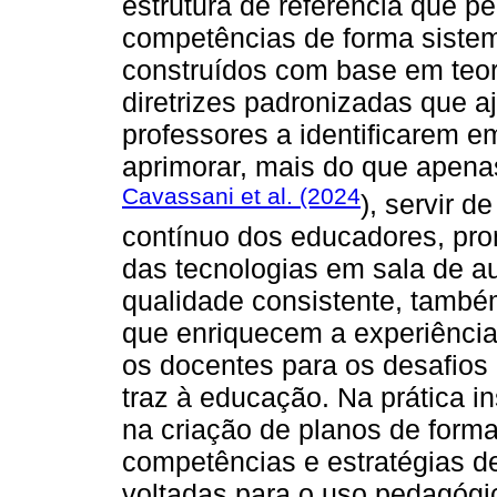
estrutura de referência que per
competências de forma sistemá
construídos com base em teor
diretrizes padronizadas que a
professores a identificarem 
aprimorar, mais do que apena
Cavassani et al. (2024
), servir 
contínuo dos educadores, pr
das tecnologias em sala de au
qualidade consistente, também
que enriquecem a experiência
os docentes para os desafios 
traz à educação. Na prática in
na criação de planos de form
competências e estratégias d
voltadas para o uso pedagógi