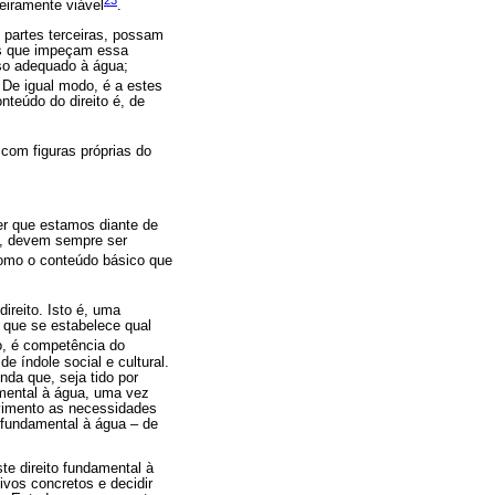
23
eiramente viável
.
 partes terceiras, possam
cas que impeçam essa
so adequado à água;
 De igual modo, é a estes
nteúdo do direito é, de
 com figuras próprias do
er que estamos diante de
s, devem sempre ser
 como o conteúdo básico que
ireito. Isto é, uma
 que se estabelece qual
o, é competência do
e índole social e cultural.
nda que, seja tido por
amental à água, uma vez
lvimento as necessidades
o fundamental à água – de
te direito fundamental à
ivos concretos e decidir