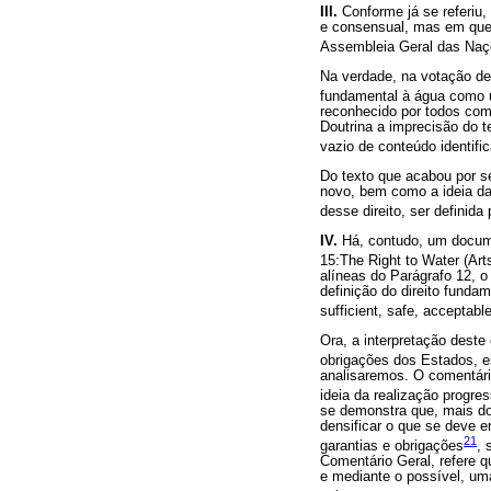
III.
Conforme já se referiu,
e consensual, mas em que 
Assembleia Geral das Naç
Na verdade, na votação de
fundamental à água como u
reconhecido por todos como
Doutrina a imprecisão do t
vazio de conteúdo identific
Do texto que acabou por se
novo, bem como a ideia da
desse direito, ser definid
IV.
Há, contudo, um docume
15:The Right to Water (Art
alíneas do Parágrafo 12, o
definição do direito funda
sufficient, safe, acceptabl
Ora, a interpretação deste
obrigações dos Estados, e
analisaremos. O comentári
ideia da realização progres
se demonstra que, mais d
densificar o que se deve 
21
garantias e obrigações
, 
Comentário Geral, refere q
e mediante o possível, uma