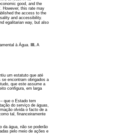
n economic good, and the
f. However, this rate may
blished the access to the
sality and accessibility.
d egalitarian way, but also
damental à Água.
III.
A
tiu um estatuto que até
s se encontram obrigados a
ontudo, que este assume a
eito configura, em larga
 – que o Estado tem
tação do serviço de águas,
rmação olvida o facto de a
como tal, financeiramente
ão da água, não se poderão
izadas pelo meio de ações e