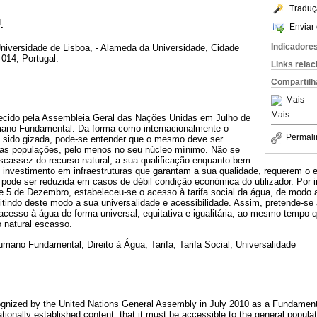
Traduç
I
.
Enviar 
Indicadore
niversidade de Lisboa, - Alameda da Universidade, Cidade
-014, Portugal.
Links rela
Compartilh
Mais
Mais
nhecido pela Assembleia Geral das Nações Unidas em Julho de
ano Fundamental. Da forma como internacionalmente o
Permali
m sido gizada, pode-se entender que o mesmo deve ser
das populações, pelo menos no seu núcleo mínimo. Não se
escassez do recurso natural, a sua qualificação enquanto bem
 investimento em infraestruturas que garantam a sua qualidade, requerem o
fa pode ser reduzida em casos de débil condição económica do utilizador. Por
e 5 de Dezembro, estabeleceu-se o acesso à tarifa social da água, de modo a
mitindo deste modo a sua universalidade e acessibilidade. Assim, pretende-se
 acesso à água de forma universal, equitativa e igualitária, ao mesmo tempo qu
 natural escasso.
umano Fundamental; Direito à Água; Tarifa; Tarifa Social; Universalidade
cognized by the United Nations General Assembly in July 2010 as a Fundament
tionally established content, that it must be accessible to the general populati