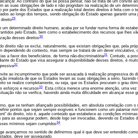
alcançar. Ao contrário do que se possa pensar, não se trata de um convite a
 as suas obrigações de lado e não progridam na realização de um determinad
 por parte dos Estados que a realização total destes direitos é feita com o
ados ao longo dos tempos, sendo obrigação do Estado apenas garantir uma 
29
direito
.
de um determinado direito humano, acaba por se fundar numa forma de estab
antidos pelo Estado, bem como o estabelecimento dos recursos que lhes vã
30
ização desses direitos
.
do direito não se exclui, naturalmente, que existam obrigações que, pela próp
m dependendo do contexto, mas sempre se tratará de um dever vinculativo, o 
31
as a favor dos beneficiários, de forma não-discriminatória
. Contudo, a poss
 diante do Estado que visa assegurar a disponibilidade desses direitos, é mui
32
gressiva
.
nvite ao incumprimento que pode ser assacada à realização progressiva do dir
nção irrealista de que os Estados levam as suas obrigações a sério, fazendo
eito se realize completamente, ou seja, que os Estados procuram o grau ótimo
33
s esforços e recursos
. Esta crítica merece uma enorme atenção, uma vez
tuação não se verifica, havendo ainda muita dificuldade em alcançar esse g
mo, que se tenham afiançado possibilidades, em absoluta correlação com o
 definir pontos que sejam sempre exigíveis e funcionem como um patamar mín
tent” do direito, isto é, aquele conteúdo que estabelece as condições mínim
 para as assegurar podem, desde logo ser invocadas, devendo os Estados d
34
esses mínimos sejam cumpridos
.
ge avançarmos no sentido de definirmos qual é que deve ser entendido com
Estados, deve ser assegurado.