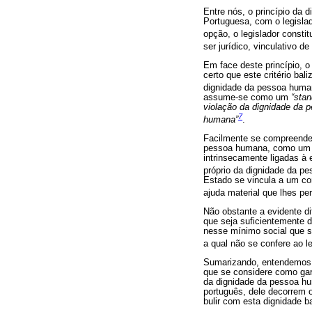
Entre nós, o princípio da 
Portuguesa, com o legisla
opção, o legislador consti
ser jurídico, vinculativo d
Em face deste princípio, 
certo que este critério bal
dignidade da pessoa huma
assume-se como um
“sta
violação da dignidade da 
7
humana”
.
Facilmente se compreender
pessoa humana, como um co
intrinsecamente ligadas à
próprio da dignidade da p
Estado se vincula a um co
ajuda material que lhes pe
Não obstante a evidente d
que seja suficientemente d
nesse mínimo social que se
a qual não se confere ao l
Sumarizando, entendemos o
que se considere como gara
da dignidade da pessoa hum
português, dele decorrem 
bulir com esta dignidade b