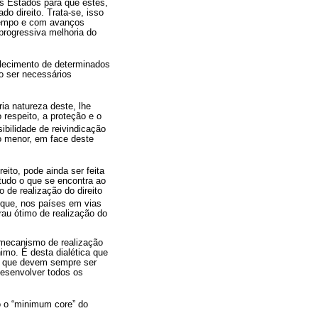
os Estados para que estes,
o direito. Trata-se, isso
 tempo e com avanços
progressiva melhoria do
elecimento de determinados
o ser necessários
ria natureza deste, lhe
respeito, a proteção e o
ibilidade de reivindicação
to menor, em face deste
eito, pode ainda ser feita
 tudo o que se encontra ao
 de realização do direito
 que, nos países em vias
rau ótimo de realização do
 mecanismo de realização
imo. É desta dialética que
as que devem sempre ser
esenvolver todos os
o o “minimum core” do