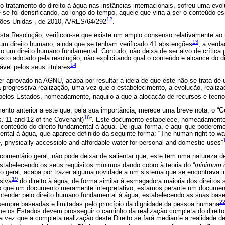
 o tratamento do direito à água nas instâncias internacionais, sofreu uma ev
se foi densificando, ao longo do tempo, aquele que viria a ser o conteúdo e
12
ões Unidas , de 2010, A/RES/64/292
.
sta Resolução, verificou-se que existe um amplo consenso relativamente ao 
13
m direito humano, ainda que se tenham verificado 41 abstenções
, a verda
 um direito humano fundamental. Contudo, não deixa de ser alvo de crítica 
exto adotado pela resolução, não explicitando qual o conteúdo e alcance do d
14
ável pelos seus titulares
.
r aprovado na AGNU, acaba por resultar a ideia de que este não se trata de
 progressiva realização, uma vez que o estabelecimento, a evolução, realiz
a pelos Estados, nomeadamente, naquilo a que a alocação de recursos e tecnol
nto anterior a este que, pela sua importância, merece uma breve nota, o “
16
s. 11 and 12 of the Covenant)
”. Este documento estabelece, nomeadamente,
 conteúdo do direito fundamental à água. De igual forma, é aqui que poderem
mental à água, que aparece definido da seguinte forma: “The human right to wat
e, physically accessible and affordable water for personal and domestic uses”
 comentário geral, não pode deixar de salientar que, este tem uma natureza 
stabelecendo os seus requisitos mínimos dando cobro à teoria do “
minimum 
o geral, acaba por trazer alguma novidade a um sistema que se encontrava 
19
siva
do direito à água, de forma similar à esmagadora maioria dos direitos s
o que um documento meramente interpretativo, estamos perante um documen
entender pelo direito humano fundamental à água, estabelecendo as suas bas
2
sempre baseadas e limitadas pelo princípio da dignidade da pessoa humana
ue os Estados devem prosseguir o caminho da realização completa do direito 
 vez que a completa realização deste Direito se fará mediante a realidade d