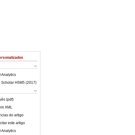
ersonalizados
 Analytics
 Scholar H5M5 (
2017
)
uês (pdf)
 em XML
cias do artigo
itar este artigo
 Analytics