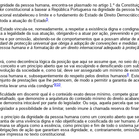
dignidade da pessoa humana, encontra-se plasmado no artigo 1.º da Constitui
dor constitucional a basear a República Portuguesa na dignidade da pessoa
tucional estabeleceu o limite e o fundamento do Estado de Direito Democrátic
5
e toda a atuação do Estado
.
o Estado vincula-se, nomeadamente, a respeitar a existência digna e condign
iza a legalidade da sua atuação, obrigando-o a atuar por ação, prevenindo e pr
na e por omissão, abstendo-se de comportamentos que a possam afetar de 
ndard de protecção universal que obriga à adopção de convenções e medidas i
pessoa humana e à formatação de um direito internacional adequado à proteç
á, como decorrência lógica da posição que aqui se assume que, no seio do p
nceito e um princípio aberto que se vai esculpindo e densificando com subp
 evolução da sociedade e, como tal, deve ser assegurado um mínimo de exist
8
essoa humana e, subsequentemente do respeito pelos direitos humanos
. Est
njunto de prestações que lhe pertencem, de modo a permitir a garantia de a
9/
10
rmita levar uma vida condigna”
.
ificuldade em discernir qual é o conteúdo exato desse mínimo, compete giza
etalhado, que demonstre a arquitetura do conteúdo mínimo do direito acaband
 demonstra intocável por parte do legislador. Ou seja, aquela parcela que se
egislador a possibilidade de a limitar, sendo imune à chamada reserva do fin
 princípio da dignidade da pessoa humana como um conceito aberto que se 
ntia de uma vivência digna e não objetificada e coisificada do ser humano. 
ana se afigura como a essência, como princípio e fim de todo o sistema jurí
obrigações de ação que garantam essa dignidade; e, contrariamente, omissõ
ase impressa no texto constitucional.