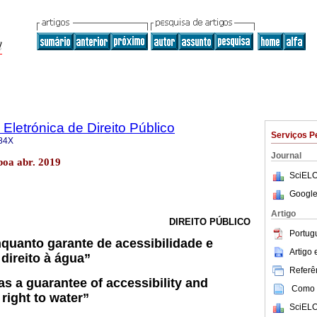
 Eletrónica de Direito Público
Serviços P
84X
Journal
sboa abr. 2019
SciELO
Google
Artigo
DIREITO PÚBLICO
Portug
nquanto garante de acessibilidade e
Artigo
direito à água”
Referên
 as a guarantee of accessibility and
Como c
 right to water”
SciELO