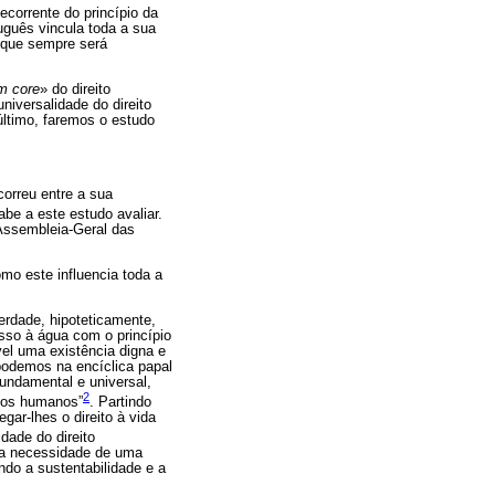
corrente do princípio da
uguês vincula toda a sua
a que sempre será
m core
» do direito
iversalidade do direito
ltimo, faremos o estudo
orreu entre a sua
abe a este estudo avaliar.
 Assembleia-Geral das
mo este influencia toda a
erdade, hipoteticamente,
sso à água com o princípio
el uma existência digna e
podemos na encíclica papal
undamental e universal,
2
itos humanos”
. Partindo
gar-lhes o direito à vida
idade do direito
 a necessidade de uma
ndo a sustentabilidade e a