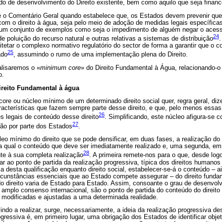
o de desenvolvimento do Direito existente, bem como aquilo que seja financ
õe o Comentário Geral quando estabelece que, os Estados devem prevenir que
 com o direito à água, seja pelo meio de adoção de medidas legais específi
o um conjunto de exemplos como seja o impedimento de alguém negar o aces
24
de poluição do recurso natural e outras relativas a sistemas de distribuição
.
etar o complexo normativo regulatório do sector de forma a garantir que o co
25
ado
, assumindo o rumo de uma implementação plena do Direito.
lisaremos o «
minimum core
» do Direito Fundamental à Água, relacionando-o
o.
reito Fundamental à água
re ou núcleo mínimo de um determinado direito social quer, regra geral, diz
acterísticas que fazem sempre parte desse direito, e que, pelo menos essa
26
 legais de conteúdo desse direito
. Simplificando, este núcleo afigura-se
27
ção por parte dos Estados
.
leo mínimo do direito que se pode densificar, em duas fases, a realização do d
ta qual o conteúdo que deve ser imediatamente realizado e, uma segunda, em
28
te à sua completa realização
. A primeira remete-nos para o que, desde log
r ao ponto de partida da realização progressiva, típica dos direitos humanos d
a desta qualificação enquanto direito social, estabelecer-se-á o conteúdo – ai
rcunstâncias essenciais que ao Estado compete assegurar – do direito fund
 do direito varia de Estado para Estado. Assim, consoante o grau de desenvo
 amplo consenso internacional, são o ponto de partida do conteúdo do direit
modificadas e ajustadas a uma determinada realidade.
ndo a realizar, surge, necessariamente, a ideia da realização progressiva des
ogressiva é, em primeiro lugar, uma obrigação dos Estados de identificar objet