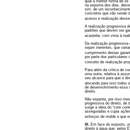
qual a melhor forma de os 
na espuma dos dias, deixem
sim, de um reconhecimento
concretos que vão sendo d
acesso e realização desse 
A realização progressiva 
padrões que devem ser gar
acautelar, com vista à real
Da realização progressiva 
sejam inerentes, que varia
cumprimento destas garanti
por parte dos particulares
conceito de realização pro
Para além da crítica de co
uma outra, relativa à assu
seu alcance para que o dir
alocando para isso todos o
de desenvolvimento essa si
direito.
Não espanta, por isso mes
progressiva do direito, de
surge a ideia do “core con
asseguradas e cujas ações
esforços de molde a que 
III.
Em face do exposto, ur
direito à água que, pelos 