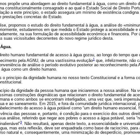
mos propõe uma abordagem ao direito fundamental à água, como um direito de
a constitucionalmente consagrado e ao qual o Estado Social de Direito Port
ulação a este princípio, o estado assegura um mínimo de existência condign
 prestações concretas do Estado.
ise, propomos o estudo do direito fundamental à água, a análise do «
minimu
riormente, estudaremos em que medida o Estado protege a acessibilidade e un
damente, na sua formulação de acessibilidade económica e financeira. Por ú
as suas vicissitudes decorrentes do novo regime jurídico desta.
 Água.
ireito humano fundamental de acesso à água gozou, ao longo do tempo que c
1
hecimento pela AGNU, de uma vastíssima evolução
que, infelizmente, não c
nveniência de análise o período evolutivo posterior ao reconhecimento pela
à água como um direito humano.
 o princípio da dignidade humana no nosso texto Constitucional e a forma co
nstitucional.
ncípio da dignidade da pessoa humana que iniciaremos a nossa análise. Na v
ssimas construções dogmáticas que relacionam o direito fundamental de ace
mana e como ambos se encontram interligados, uma vez que, será impensáv
a e ao saneamento. Em 2015, e fora da comunidade jurídica internacional, 
tabelecimento do acesso à água potável como “um direito humano essencial, f
vência das pessoas e, portanto, é condição para o exercício dos outros dire
ua análise, referindo que negar aos pobres o acesso a água potável, seria “ne
3
inalienável”
. Não resultará, apenas deste texto, a essencialidade e universal
gua, mas esta reflexão, deve ser enquadrada como base de raciocínio, para
curso natural e, consequentemente, uma minimização do desperdício, promove