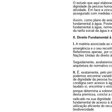
O estudo que aqui elabora
dignidade da pessoa human
atividade. Em face a vinc
assegurado com medidas e
Assim, como plano de anál
fundamental à água. Poste
fundamental à água, nomea
da tarifa social da água e 
II. Direito Fundamental à
I.
A matéria associada ao d
emergência e o seu recon
Referiremos apenas, por co
Nações Unidas do direito 
Seguidamente, avaliaremos
arquitetura do normativo co
II.
É, exatamente, pelo pri
podemos encontrar variadí
de dignidade da pessoa hu
condigna sem acesso à águ
laudato si, encontrar o es
porque determina a sobrevi
desta premissa, conclui a s
radicado na sua dignidade 
fundamental de acesso à á
utilização eficiente do re
biodiversidade.