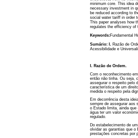
minimum core. This idea doe
necessary investment in qua
be reduced according to t
social water tariff in order
This paper analyses how th
regulates the efficiency of
Keywords:
Fundamental Hum
Sumário:
I.
Razão de Or
Acessibilidade e Universal
I. Razão de Ordem.
Com o reconhecimento em 2
então não tinha. Ou seja,
assegurar o respeito pelo 
característica de um direit
medida o respeito pela di
Em decorrência desta ideia
sempre de assegurar aos s
o Estado limita, ainda que
água ter um valor económic
regulado.
Do estabelecimento de uma
olvidar as garantias que o
prestações concretas por 