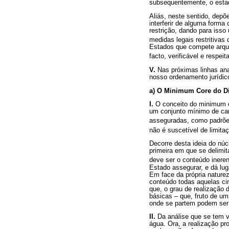
subsequentemente, o estad
Aliás, neste sentido, dep
interferir de alguma forma
restrição, dando para iss
medidas legais restritivas 
Estados que compete arquit
facto, verificável e respeit
V.
Nas próximas linhas ana
nosso ordenamento jurídic
a) O Minimum Core do Di
I.
O conceito do minimum co
um conjunto mínimo de car
asseguradas, como padrões
não é suscetível de limita
Decorre desta ideia do núc
primeira em que se delimi
deve ser o conteúdo ineren
Estado assegurar, e dá luga
Em face da própria naturez
conteúdo todas aquelas ci
que, o grau de realização
básicas – que, fruto de um
onde se partem podem ser 
II.
Da análise que se tem vi
água. Ora, a realização pr