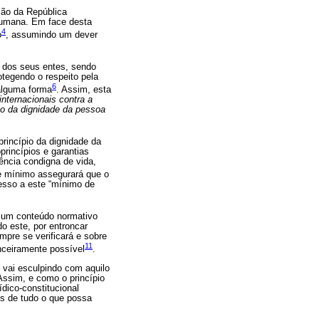
ção da República
 humana. Em face desta
4
o
, assumindo um dever
a dos seus entes, sendo
otegendo o respeito pela
6
alguma forma
. Assim, esta
nternacionais contra a
ão da dignidade da pessoa
rincípio da dignidade da
rincípios e garantias
ência condigna de vida,
e mínimo assegurará que o
cesso a este “mínimo de
r um conteúdo normativo
o este, por entroncar
mpre se verificará e sobre
11
anceiramente possível
.
vai esculpindo com aquilo
Assim, e como o princípio
dico-constitucional
es de tudo o que possa