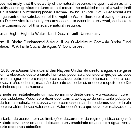
s not imply that the scarcity of the natural resource, its qualification as a
lity-assuring infrastructures do not require the establishment of a water tarif
he customer’s purchasing power. Decree-Law no. 147/2017 of 5 December esta
 to guarantee the satisfaction of the Right to Water, therefore allowing its univer
is Decree simultaneously ensures access to water in a universal, equitable an
 the consumption of this scarce natural resource.
an Right; Right to Water; Tariff; Social Tariff; Universality.
dem.
II.
Direito Fundamental à Água.
II. a).
O «Minimum Core» do Direito Fun
idade.
IV.
A Tarifa Social da Água.
V.
Conclusões.
010 pela Assembleia Geral das Nações Unidas do direito à água, este garan
 com a elevação deste a direito humano, poder-se-á considerar que os Estado
direito à água, como o respeito por qualquer outro direito humano. É certo, c
o social e/ou cultural, mas não deixa de se poder dizer que o respeito pelo Dir
gnidade da pessoa humana.
, pode ser estabelecido um núcleo mínimo deste direito – o «
minimum core
»
eus cidadãos. Poder-se-á dizer que, com a aplicação de uma tarifa pela pres
 de forma implícita, o acesso a este bem essencial. Entendemos que esta afi
o para além do seu valor social. Valor económico que deve ser realizado e, 
 tarifa, de acordo com as limitações decorrentes do regime jurídico de gest
 Estado deve criar de acessibilidade e universalidade de acesso à água, real
parte deste aos cidadãos.