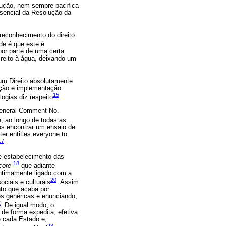
olução, nem sempre pacífica
ssencial da Resolução da
reconhecimento do direito
de é que este é
por parte de uma certa
ireito à água, deixando um
 um Direito absolutamente
ação e implementação
15
ogias diz respeito
.
General Comment No.
 ao longo de todas as
os encontrar um ensaio de
er entitles everyone to
17
.
de estabelecimento das
18
core
”
que adiante
intimamente ligado com a
20
ociais e culturais
. Assim
to que acaba por
es genéricas e enunciando,
2
. De igual modo, o
de forma expedita, efetiva
e cada Estado e,