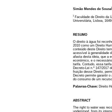
Simão Mendes de Sousa
I
Faculdade de Direito da U
Universitária, Lisboa, 1649
RESUMO
O direito à água foi reco
2010 como um Direito Hum
conteúdo deste Direito te
acessível à generalidade 
afasta desta ideia, que a 
económico, e o necessário
tarifa. Contudo, essa tari
Decreto-Lei n.º 147/2017 d
fruição desse Direito, per
Decreto permite garantir o
do consumo de um recurso
Palavras-Chave:
Direito H
ABSTRACT
The right to water was re
understood, from its interna