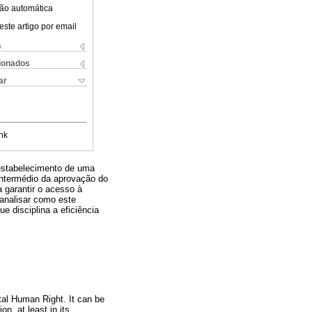
ão automática
este artigo por email
s
cionados
ar
nk
 estabelecimento de uma
 intermédio da aprovação do
 garantir o acesso à
 analisar como este
e disciplina a eficiência
al Human Right. It can be
on, at least in its