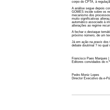
corpo do CPTA, à regulação
A análise segue depois co
GOMES incide sobre os ret
mecanismo dos processo
muito significativas altera
automático associado à i
alterações ao regime recur
A fechar o destaque temá
próximo número, de um text
Já em ação na
praxis
dos t
debate doutrinal ? no qual
Francisco Paes Marques |
Editores convidados do n.º
Pedro Moniz Lopes
Director Executivo da
e-Pú