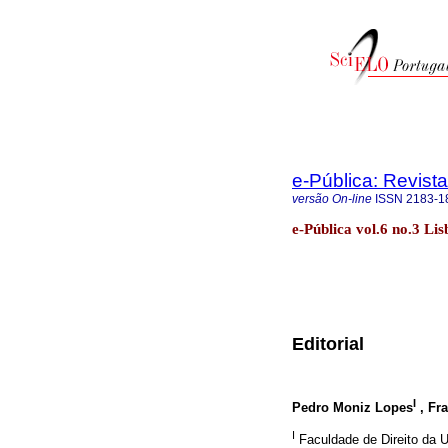
e-Pública: Revista
versão On-line
ISSN
2183-1
e-Pública vol.6 no.3 Li
Editorial
I
Pedro Moniz Lopes
, Fr
I
Faculdade de Direito da U