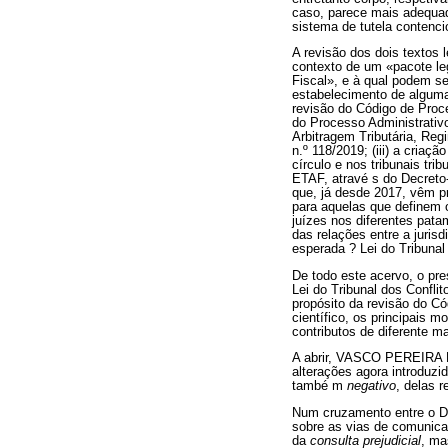
caso, parece mais adequad
sistema de tutela contenci
A revisão dos dois textos 
contexto de um «pacote le
Fiscal», e à qual podem se
estabelecimento de algumas
revisão do Código de Proc
do Processo Administrativ
Arbitragem Tributária, Reg
n.º 118/2019; (iii) a criaç
círculo e nos tribunais tr
ETAF, atravé s do Decreto-
que, já desde 2017, vêm pr
para aquelas que definem 
juízes nos diferentes pata
das relações entre a jurisd
esperada ? Lei do Tribunal
De todo este acervo, o pr
Lei do Tribunal dos Confli
propósito da revisão do Có
científico, os principais 
contributos de diferente ma
A abrir, VASCO PEREIRA D
alterações agora introduzi
també m
negativo
, delas r
Num cruzamento entre o Di
sobre as vias de comunica
da
consulta prejudicial
, ma