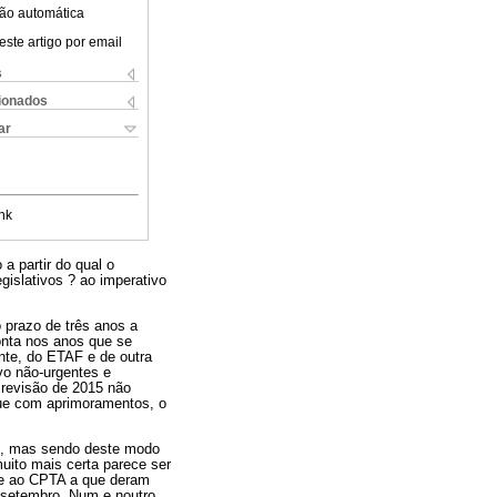
ão automática
este artigo por email
s
cionados
ar
nk
a partir do qual o
islativos ? ao imperativo
 prazo de três anos a
monta nos anos que se
nte, do ETAF e de outra
vo não-urgentes e
 revisão de 2015 não
que com aprimoramentos, o
es, mas sendo deste modo
muito mais certa parece ser
F e ao CPTA a que deram
e setembro. Num e noutro