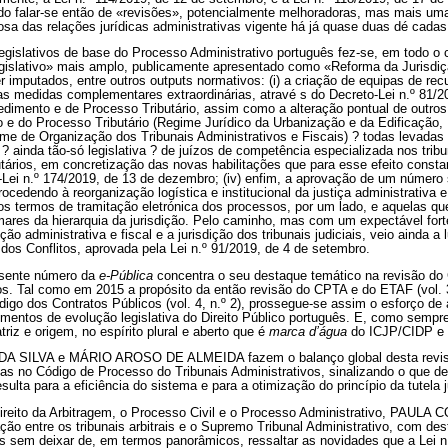
o falar-se então de «revisões», potencialmente melhoradoras, mas mais uma
osa das relações jurídicas administrativas vigente há já quase duas dé cada
legislativos de base do Processo Administrativo português fez-se, em todo o
gislativo» mais amplo, publicamente apresentado como «Reforma da Jurisdiç
r imputados, entre outros outputs normativos: (i) a criação de equipas de re
 medidas complementares extraordinárias, atravé s do Decreto-Lei n.º 81/201
edimento e de Processo Tributário, assim como a alteração pontual de outr
o e do Processo Tributário (Regime Jurídico da Urbanização e da Edificação,
ime de Organização dos Tribunais Administrativos e Fiscais) ? todas levadas
ão ? ainda tão-só legislativa ? de juízos de competência especializada nos trib
ibutários, em concretização das novas habilitações que para esse efeito const
Lei n.º 174/2019, de 13 de dezembro; (iv) enfim, a aprovação de um número si
ocedendo à reorganização logística e institucional da justiça administrativa e
os termos de tramitação eletrónica dos processos, por um lado, e aquelas q
mares da hierarquia da jurisdição. Pelo caminho, mas com um expectável for
ição administrativa e fiscal e a jurisdição dos tribunais judiciais, veio ainda 
 dos Conflitos, aprovada pela Lei n.º 91/2019, de 4 de setembro.
esente número da
e-Pública
concentra o seu destaque temático na revisão do
tos. Tal como em 2015 a propósito da então revisão do CPTA e do ETAF (vol. 
digo dos Contratos Públicos (vol. 4, n.º 2), prossegue-se assim o esforço d
momentos de evolução legislativa do Direito Público português. E, como sempr
triz e origem, no espírito plural e aberto que é
marca d’água
do ICJP/CIDP e 
A SILVA e MÁRIO AROSO DE ALMEIDA fazem o balanço global desta revisã
das no Código de Processo do Tribunais Administrativos, sinalizando o que 
esulta para a eficiência do sistema e para a otimização do princípio da tutela ju
reito da Arbitragem, o Processo Civil e o Processo Administrativo, PAULA C
ção entre os tribunais arbitrais e o Supremo Tribunal Administrativo, com d
s sem deixar de, em termos panorâmicos, ressaltar as novidades que a Lei n.