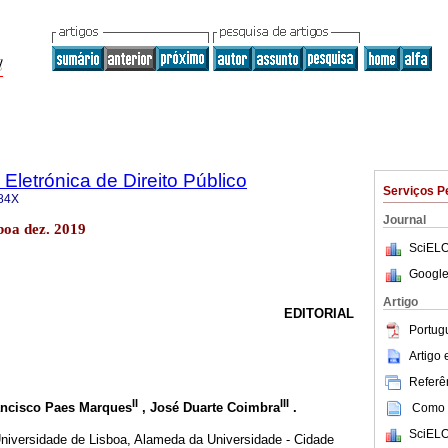
 Eletrónica de Direito Público
Serviços P
84X
Journal
sboa dez. 2019
SciELO
Google
Artigo
EDITORIAL
Portug
Artigo
Referên
II
III
ancisco Paes Marques
, José Duarte Coimbra
.
Como c
SciELO
niversidade de Lisboa, Alameda da Universidade - Cidade