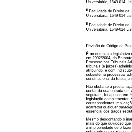
Universitária, 1649-014 Lis
II
Faculdade de Direito da 
Universitária, 1649-014 Lis
II
Faculdade de Direito da 
Universitária, 1649-014 Lis
Revisão do Código de Proc
É ao complexo legislativo 
em 2002/2004, do Estatuto 
Processo nos Tribunais Adm
tribunais (e juízes) admin
atribuindo, e com indiscutí
subsistema processual adm
constitucional da tutela jur
Não obstante a proclamaçã
contar da sua entrada em v
seguiram, foi apenas em 2
legislação complementar. M
correspondentes implicaçõe
acarretou qualquer
paradig
essencial dos traços estru
Mesmo descontando o inarr
mais do que duvidoso que s
a impropriedade de o faze
entretanto corpo, respetiv