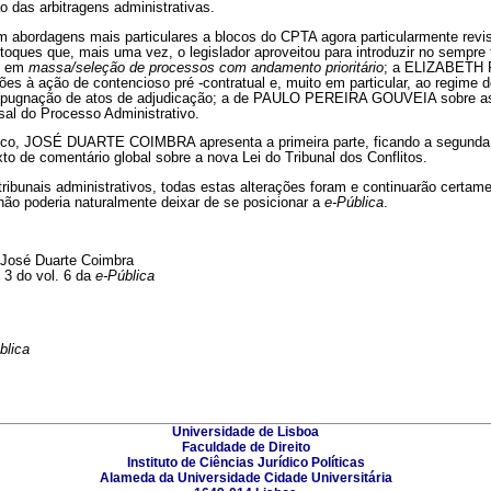
 das arbitragens administrativas.
m abordagens mais particulares a blocos do CPTA agora particularmente r
oques que, mais uma vez, o legislador aproveitou para introduzir no sempre
s em
massa/seleção de processos com andamento prioritário
; a ELIZABETH
ções à ação de contencioso pré -contratual e, muito em particular, ao regime 
mpugnação de atos de adjudicação; a de PAULO PEREIRA GOUVEIA sobre as 
sal do Processo Administrativo.
tico, JOSÉ DUARTE COIMBRA apresenta a primeira parte, ficando a segunda
o de comentário global sobre a nova Lei do Tribunal dos Conflitos.
ribunais administrativos, todas estas alterações foram e continuarão certame
 não poderia naturalmente deixar de se posicionar a
e-Pública
.
 José Duarte Coimbra
 3 do vol. 6 da
e-Pública
blica
Universidade de Lisboa
Faculdade de Direito
Instituto de Ciências Jurídico Políticas
Alameda da Universidade Cidade Universitária