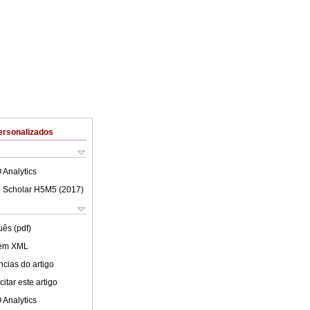
ersonalizados
 Analytics
 Scholar H5M5 (
2017
)
uês (pdf)
 em XML
cias do artigo
itar este artigo
 Analytics