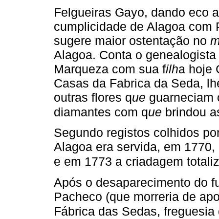
Felgueiras Gayo, dando eco a
cumplicidade de Alagoa com 
sugere maior ostentação no
m
Alagoa. Conta o genealogista
Marqueza com sua f
ilh
a hoje
Casas da Fabrica da Seda, lh
outras flores q
ue
guarneciam o
diamantes com q
ue
brindou a
Segundo registos colhidos po
Alagoa era servida, em 1770, p
e em 1773 a criadagem totali
Após o desaparecimento do fu
Pacheco (que morreria de apo
Fábrica das Sedas, freguesi