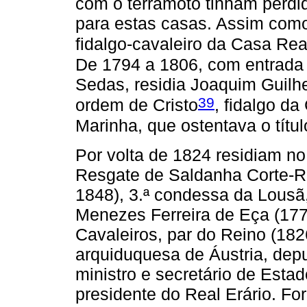
com o terramoto tinham perdi
para estas casas. Assim como
fidalgo-cavaleiro da Casa Rea
De 1794 a 1806, com entrada 
Sedas, residia Joaquim Guilh
39
ordem de Cristo
, fidalgo da
Marinha, que ostentava o títu
Por volta de 1824 residiam no
Resgate de Saldanha Corte-R
1848), 3.ª condessa da Lousã
Menezes Ferreira de Eça (177
Cavaleiros, par do Reino (18
arquiduquesa de Áustria, dep
ministro e secretário de Est
presidente do Real Erário. Fo