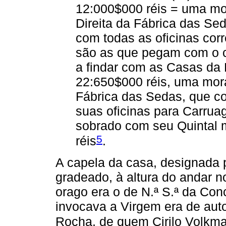
12:000$000 réis = uma m
Direita da Fábrica das Sed
com todas as oficinas co
são as que pegam com o 
a findar com as Casas da 
22:650$000 réis, uma mora
Fábrica das Sedas, que c
suas oficinas para Carrua
sobrado com seu Quintal 
5
réis
.
A capela da casa, designada p
gradeado, à altura do andar 
orago era o de N.ª S.ª da Conc
invocava a Virgem era de aut
Rocha, de quem Cirilo Volkm