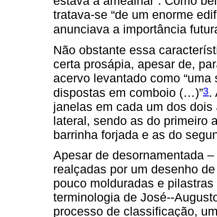
estava a amealhar”. Como be
tratava-se “de um enorme edif
anunciava a importância futura
Não obstante essa característ
certa prosápia, apesar de, par
acervo levantado como “uma 
3
dispostas em comboio (…)”
.
janelas em cada um dos dois
lateral, sendo as do primeir
barrinha forjada e as do segun
Apesar de desornamentada – p
realçadas por um desenho de 
pouco molduradas e pilastras 
terminologia de José--August
processo de classificação, u