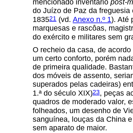
mencionado inventário
post-
do Juízo de Paz da freguesi
21
1835
(vd.
Anexo n.º 1
). Até
marquesas e rascôas, magistra
do exército e militares sem g
O recheio da casa, de acordo
um certo conforto, porém nad
de primeira qualidade. Bastant
dos móveis de assento, seri
superados pelas cadeiras) ent
23
1.ª do século XIX)
, peças a
quadros de moderado valor, e
folheados, um desenho de Vie
sanguínea, louças da China e 
sem aparato de maior.