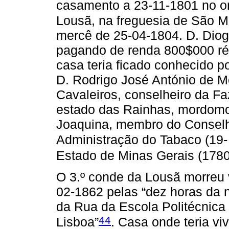
casamento a 23-11-1801 no or
Lousã, na freguesia de São 
mercê de 25-04-1804. D. Diog
pagando de renda 800$000 réis
casa teria ficado conhecido po
D. Rodrigo José António de M
Cavaleiros, conselheiro da F
estado das Rainhas, mordomo-
Joaquina, membro do Conselho
Administração do Tabaco (19-
Estado de Minas Gerais (178
O 3.º conde da Lousã morreu 
02-1862 pelas “dez horas da 
da Rua da Escola Politécnic
44
Lisboa”
. Casa onde teria vi