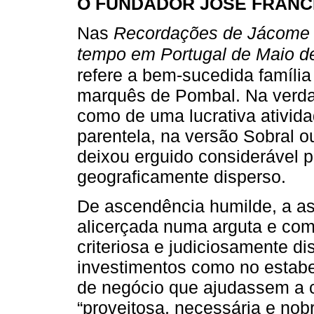
O FUNDADOR JOSÉ FRANC
Nas
Recordações de Jácome R
tempo em Portugal de Maio d
refere a bem-sucedida família
marquês de Pombal. Na verda
como de uma lucrativa ativida
parentela, na versão Sobral 
deixou erguido considerável p
geograficamente disperso.
De ascendência humilde, a as
alicerçada numa arguta e com
criteriosa e judiciosamente d
investimentos como no estabel
de negócio que ajudassem a c
“proveitosa, necessária e nob