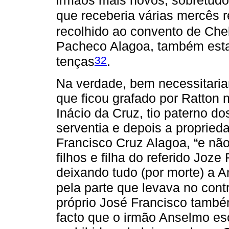
irmãos mais novos, sobretud
que receberia várias mercês r
recolhido ao convento de Che
Pacheco Alagoa, também esta
32
tenças
.
Na verdade, bem necessitariam
que ficou grafado por Ratton
Inácio da Cruz, tio paterno do
serventia e depois a propried
Francisco Cruz Alagoa, “e nã
filhos e filha do referido Joze
deixando tudo (por morte) a A
pela parte que levava no cont
próprio José Francisco também
facto que o irmão Anselmo es