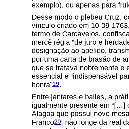
exemplo), ou apenas para fru
Desse modo o plebeu Cruz, c
vínculo criado em 10-09-176
termo de Carcavelos, confisca
mercê régia “de juro e herdade
designação ao apelido, transm
por uma carta de brasão de 
que se tratava nobremente e 
essencial e “indispensável pa
19
honra”
.
Entre jantares e bailes, a prát
igualmente presente em “[…]
Alagoa que possui nove mesas
20
Franco
, não longe da reali