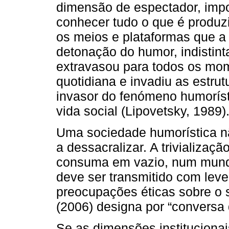
dimensão de espectador, impo
conhecer tudo o que é produz
os meios e plataformas que a t
detonação do humor, indistint
extravasou para todos os mo
quotidiana e invadiu as estru
invasor do fenómeno humorísti
vida social (Lipovetsky, 1989)
Uma sociedade humorística nã
a dessacralizar. A trivializaç
consuma em vazio, num mundo
deve ser transmitido com lev
preocupações éticas sobre o s
(2006) designa por “conversa d
Se as dimensões institucionais