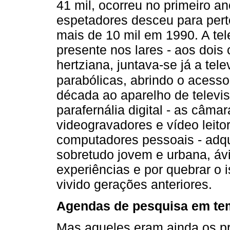
41 mil, ocorreu no primeiro a
espetadores desceu para pert
mais de 10 mil em 1990. A te
presente nos lares - aos dois
hertziana, juntava-se já a tele
parabólicas, abrindo o acesso
década ao aparelho de televi
parafernália digital - as câmar
videogravadores e vídeo leito
computadores pessoais - adqu
sobretudo jovem e urbana, á
experiências e por quebrar o 
vivido gerações anteriores.
Agendas de pesquisa em tem
Mas aqueles eram ainda os pri