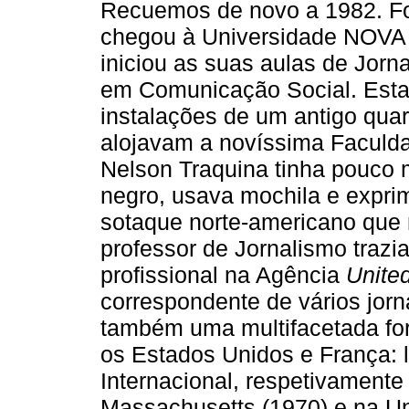
Recuemos de novo a 1982. Fo
chegou à Universidade NOVA d
iniciou as suas aulas de Jorn
em Comunicação Social. Esta
instalações de um antigo qua
alojavam a novíssima Faculd
Nelson Traquina tinha pouco m
negro, usava mochila e expri
sotaque norte-americano que
professor de Jornalismo trazi
profissional na Agência
United
correspondente de vários jor
também uma multifacetada fo
os Estados Unidos e França: l
Internacional, respetivamente
Massachusetts (1970) e na Un