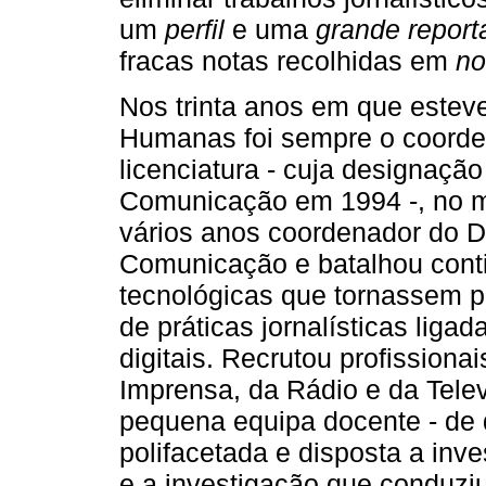
um
perfil
e uma
grande repor
fracas notas recolhidas em
no
Nos trinta anos em que estev
Humanas foi sempre o coorden
licenciatura - cuja designaçã
Comunicação em 1994 -, no m
vários anos coordenador do 
Comunicação e batalhou cont
tecnológicas que tornassem 
de práticas jornalísticas liga
digitais. Recrutou profissiona
Imprensa, da Rádio e da Telev
pequena equipa docente - de 
polifacetada e disposta a inve
e a investigação que conduziu