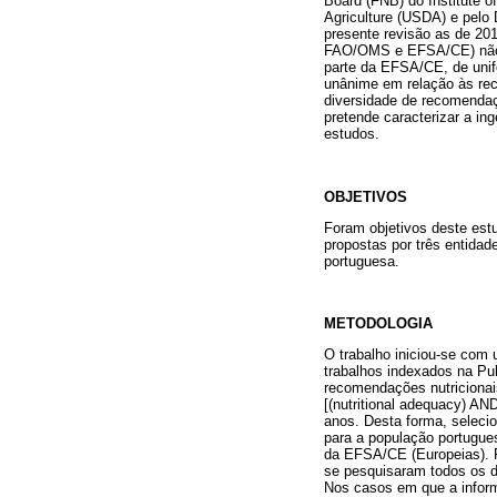
Board (FNB) do Institute o
Agriculture (USDA) e pel
presente revisão as de 20
FAO/OMS e EFSA/CE) não s
parte da EFSA/CE, de unifo
unânime em relação às rec
diversidade de recomendaçõ
pretende caracterizar a in
estudos.
OBJETIVOS
Foram objetivos deste estu
propostas por três entidad
portuguesa.
METODOLOGIA
O trabalho iniciou-se com 
trabalhos indexados na Pu
recomendações nutricionais
[(nutritional adequacy) AN
anos. Desta forma, seleci
para a população portugu
da EFSA/CE (Europeias). P
se pesquisaram todos os d
Nos casos em que a inform