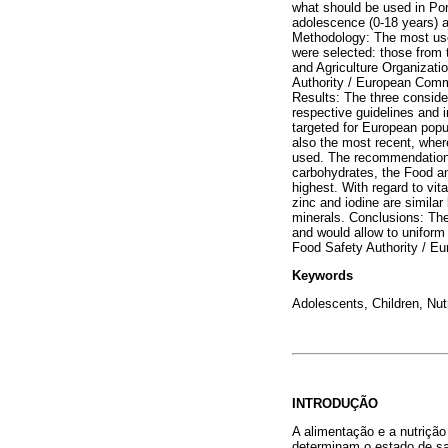
what should be used in Por
adolescence (0-18 years) a
Methodology: The most use
were selected: those from 
and Agriculture Organizati
Authority / European Comm
Results: The three consider
respective guidelines and 
targeted for European popu
also the most recent, wher
used. The recommendations 
carbohydrates, the Food an
highest. With regard to vi
zinc and iodine are simila
minerals. Conclusions: The 
and would allow to uniform
Food Safety Authority / E
Keywords
Adolescents, Children, Nut
INTRODUÇÃO
A alimentação e a nutriçã
determinam o estado de saú