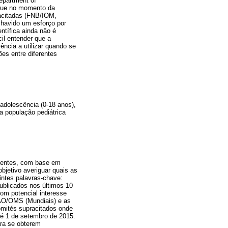
epartment of
 que no momento da
acitadas (FNB/IOM,
havido um esforço por
ntífica ainda não é
il entender que a
ência a utilizar quando se
es entre diferentes
adolescência (0-18 anos),
 a população pediátrica
escentes, com base em
bjetivo averiguar quais as
intes palavras-chave:
publicados nos últimos 10
om potencial interesse
AO/OMS (Mundiais) e as
omités supracitados onde
té 1 de setembro de 2015.
ra se obterem