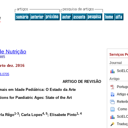
de Nutrição
Serviços P
985
Journal
rto dez. 2016
SciELO
16.0705
Artigo
ARTIGO DE REVISÃO
Portug
ais em Idade Pediátrica: O Estado da Arte
Artigo
ons for Paediatric Ages: State of the Art
Referên
Como c
1-3
4, 5
1, 4
rla Rêgo
; Carla Lopes
; Elisabete Pinto
SciELO
Traduç