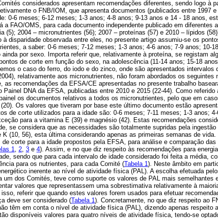
Comités considerados apresentam recomendações diferentes, sendo logo à par
Efetivamente o FNB/IOM, que apresenta documentos (publicados entre 1997 e 2
de: 0-6 meses; 6-12 meses; 1-3 anos; 4-8 anos; 9-13 anos e 14 - 18 anos, est
 Já a FAO/OMS, para cada documento independente publicado em diferentes an
a (5); 2004 – micronutrientes (56); 2007 – proteínas (57) e 2010 – lípidos (58)
 à disparidade observada entre eles, no presente artigo assumiu-se os ponto
trientes, a saber: 0-6 meses; 7-12 meses; 1-3 anos; 4-6 anos; 7-9 anos; 10-18
o ainda por sexo. Importa referir que, relativamente à proteína, se registam a
ontos de corte em função do sexo, na adolescência (11-14 anos; 15-18 ano
 temos o caso do ferro, do iodo e do zinco, onde são apresentados intervalos 
2004), relativamente aos micronutrientes, não foram abordados os seguintes mi
te, as recomendações da EFSA/CE apresentadas no presente trabalho basea
o Painel DNA da EFSA, publicadas entre 2010 e 2015 (22-44). Como referido 
painel os documentos relativos a todos os micronutrientes, pelo que em casos
20). Os valores que tiveram por base este último documento estão apresent
tos de corte utilizados para a idade são: 0-6 meses; 7-11 meses; 1-3 anos; 4
ceção para a vitamina E (39) e magnésio (42). Estas recomendações consid
e, se considera que as necessidades são totalmente supridas pela ingestão d
 K (10, 56), esta última considerando apenas as primeiras semanas de vida.
s de corte para a idade propostos pela EFSA, para análise e comparação da
las 1
,
2
,
3
e
4
). Assim, e no que diz respeito às recomendações para energia
ade, sendo que para cada intervalo de idade considerado foi feita a média, 
rência para os nutrientes, para cada Comité (
Tabela 1
). Neste âmbito em partic
nergético inerente ao nível de atividade física (PAL). A escolha efetuada pelo
 um dos Comités, teve como suporte os valores de PAL mais semelhantes en
ntar valores que representassem uma sobrestimativa relativamente à maiori
 isso, referir que quando estes valores forem usados para efetuar recomendaç
nça deve ser considerado (
Tabela 1
). Concretamente, no que diz respeito ao 
não têm em conta o nível de atividade física (PAL), dizendo apenas respeito 
estão disponíveis valores para quatro níveis de atividade física, tendo-se opta