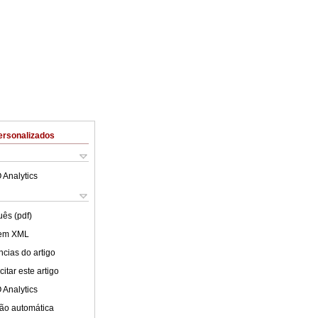
ersonalizados
 Analytics
uês (pdf)
 em XML
cias do artigo
itar este artigo
 Analytics
ão automática