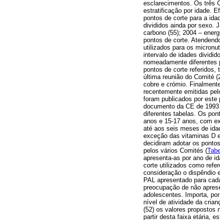
esclarecimentos. Os três 
estratificação por idade. 
pontos de corte para a ida
divididos ainda por sexo.
carbono (55); 2004 – energi
pontos de corte. Atendendo
utilizados para os micronu
intervalo de idades dividid
nomeadamente diferentes p
pontos de corte referidos,
última reunião do Comité (
cobre e crómio. Finalmen
recentemente emitidas pel
foram publicados por este 
documento da CE de 1993 (
diferentes tabelas. Os pon
anos e 15-17 anos, com ex
até aos seis meses de idad
exceção das vitaminas D e
decidiram adotar os ponto
pelos vários Comités (
Tabe
apresenta-as por ano de id
corte utilizados como refe
consideração o dispêndio e
PAL apresentado para cada
preocupação de não aprese
adolescentes. Importa, por
nível de atividade da cria
(52) os valores propostos 
partir desta faixa etária, 