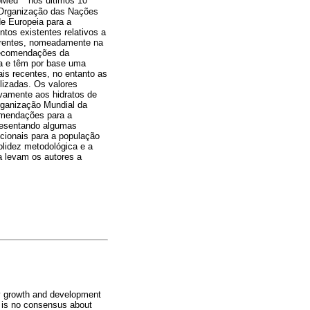
ubMed
nos últimos 10
a Organização das Nações
de Europeia para a
tos existentes relativos a
ferentes, nomeadamente na
 recomendações da
ia e têm por base uma
is recentes, no entanto as
lizadas. Os valores
ivamente aos hidratos de
rganização Mundial da
comendações para a
presentando algumas
icionais para a população
solidez metodológica e a
a levam os autores a
thy growth and development
e is no consensus about