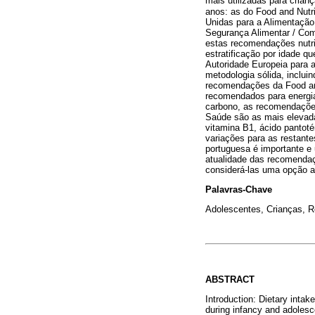
mais utilizadas para cria
anos: as do Food and Nutr
Unidas para a Alimentação 
Segurança Alimentar / Com
estas recomendações nutri
estratificação por idade 
Autoridade Europeia para 
metodologia sólida, inclu
recomendações da Food and 
recomendados para energia
carbono, as recomendações
Saúde são as mais elevada
vitamina B1, ácido pantoté
variações para as restante
portuguesa é importante e 
atualidade das recomendaç
considerá-las uma opção 
Palavras-Chave
Adolescentes, Crianças, 
ABSTRACT
Introduction: Dietary intak
during infancy and adolesc