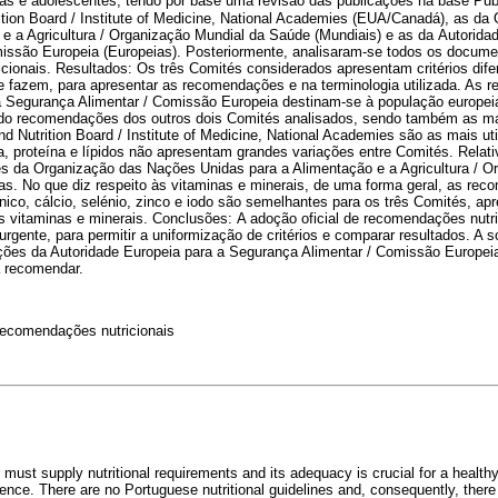
nças e adolescentes, tendo por base uma revisão das publicações na base P
ition Board / Institute of Medicine, National Academies (EUA/Canadá), as d
e a Agricultura / Organização Mundial da Saúde (Mundiais) e as da Autorida
issão Europeia (Europeias). Posteriormente, analisaram-se todos os documen
cionais. Resultados: Os três Comités considerados apresentam critérios di
que fazem, para apresentar as recomendações e na terminologia utilizada. As
a Segurança Alimentar / Comissão Europeia destinam-se à população europe
indo recomendações dos outros dois Comités analisados, sendo também as ma
Nutrition Board / Institute of Medicine, National Academies são as mais uti
, proteína e lípidos não apresentam grandes variações entre Comités. Relat
 da Organização das Nações Unidas para a Alimentação e a Agricultura / O
s. No que diz respeito às vitaminas e minerais, de uma forma geral, as re
nico, cálcio, selénio, zinco e iodo são semelhantes para os três Comités, a
s vitaminas e minerais. Conclusões: A adoção oficial de recomendações nutr
urgente, para permitir a uniformização de critérios e comparar resultados. A 
ões da Autoridade Europeia para a Segurança Alimentar / Comissão Europei
a recomendar.
Recomendações nutricionais
e must supply nutritional requirements and its adequacy is crucial for a heal
ence. There are no Portuguese nutritional guidelines and, consequently, ther