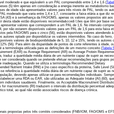
el moderado e que equivalem a um PAL compreendido entre 1,4 e 1,6 (
Tabe
ses (5) têm apenas em consideração a energia inerente ao metabolismo bas
eses de idade são apresentados valores para três níveis de PAL, tendo os aut
PAL moderado que varia entre 1,4 e 1,7, consoante a faixa etária a que diz re
FSA (43) e à semelhança da FAO/OMS, apenas os valores propostos até ao
ir desta idade estão disponíveis recomenda&ccedi l;ões que têm por base sei
r apresentar valores que correspondem a um PAL de 1,6. No intervalo compre
, por não estarem disponíveis valores para um PAL de 1,6 para esta faixa etá
stos pela FAO/OMS para o zinco (56), estão disponíveis valores atendendo à b
s autores optado por disponibilizar os valores intermédios. No caso do ferro
oníveis valores de biodisponibilidade de 5, 10, 12 e 15%, tendo os autores 
12% (56). Para além da disparidade de pontos de corte referentes à idade, o
 a terminologia utilizada para as definições de um mesmo conceito (
Tabela 
irement (EAR) ou Average Requirement (AR) ou Average Protein Requiremen
a, traduz a quantidade média diária de um nutriente capaz de suprir as nec
e ser considerada quando se pretende efetuar recomendações para grupos po
de inadequação. Quando se utiliza a terminologia Recommended Dietary
ded Nutrient Intake (RNI) e [no caso específico da proteína, Safe Level (SL
-se referência à quantidade média diária de um nutriente capaz de suprir as
opulação, devendo apenas utilizar-se para recomendações individuais. Sempr
 estabelecer uma RDA ou EAR, são utilizadas as Adequate Intake (AI) (60), qu
em indivíduos saudáveis. Finalmente, os Acceptable Macronutrient Distribu
 for macronutrients (RI) traduzem o intervalo da distribuição percentual ade
tico total, ao qual não estão associados riscos de doença crónica.
onais propostas pelos três comités considerados (FNB/IOM, FAO/OMS e EF