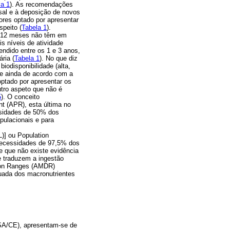
la 1
). As recomendações
al e à deposição de novos
ores optado por apresentar
speito (
Tabela 1
).
s 12 meses não têm em
s níveis de atividade
endido entre os 1 e 3 anos,
ria (
Tabela 1
). No que diz
iodisponibilidade (alta,
, e ainda de acordo com a
optado por apresentar os
utro aspeto que não é
5
). O conceito
t (APR), esta última no
essidades de 50% dos
pulacionais e para
)] ou Population
 necessidades de 97,5% dos
e que não existe evidência
e traduzem a ingestão
tion Ranges (AMDR)
quada dos macronutrientes
SA/CE), apresentam-se de