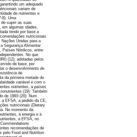
, garantindo um adequado
ricionais variam de
tidade de nutrientes e
7-8). Uma
 de suprir as suas
e, em algumas idades,
iada tendo por base a
ecomendações nutricionais
as Nações Unidas para a
 a Segurança Alimentar
 Países Nórdicos, entre
ndependentes. No que
RI) (12), adotadas pelos
ervido de base, por
tar o desenvolvimento de
existência de
ta da primeira metade do
laridade variável e com o
entes nutrientes, a países
ronutrientes (19). Também
do de 1993 (20). Num
), a EFSA, a pedido da CE,
ções nutricionais (Dietary
eia. No momento da
trientes, à energia e à
nutrientes, a EFSA, no
 RECommendations
ferentes recomendações de
 pelo Food and Nutrition