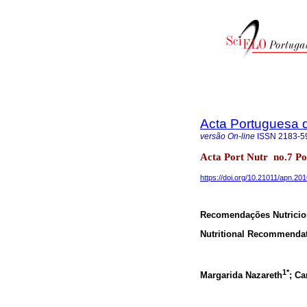
Acta Portuguesa 
versão On-line
ISSN
2183-5
Acta Port Nutr no.7 Po
https://doi.org/10.21011/apn.20
Recomendações Nutricion
Nutritional Recommendati
1*
Margarida Nazareth
; Ca