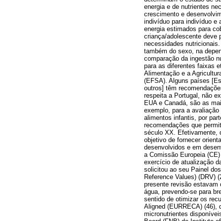
energia e de nutrientes ne
crescimento e desenvolvim
indivíduo para indivíduo e
energia estimados para co
criança/adolescente deve p
necessidades nutricionais.
também do sexo, na depend
comparação da ingestão nu
para as diferentes faixas
Alimentação e a Agricultu
(EFSA). Alguns países [Es
outros] têm recomendaçõe
respeita a Portugal, não e
EUA e Canadá, são as mais
exemplo, para a avaliação
alimentos infantis, por pa
recomendações que permita
século XX. Efetivamente, 
objetivo de fornecer orien
desenvolvidos e em desenv
a Comissão Europeia (CE) 
exercício de atualização d
solicitou ao seu Painel do
Reference Values) (DRV) (
presente revisão estavam d
água, prevendo-se para br
sentido de otimizar os re
Aligned (EURRECA) (46), qu
micronutrientes disponíve