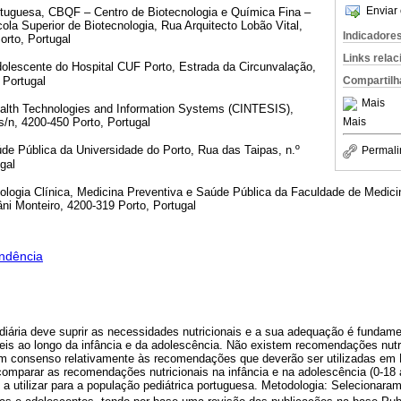
Enviar 
rtuguesa, CBQF – Centro de Biotecnologia e Química Fina –
ola Superior de Biotecnologia, Rua Arquitecto Lobão Vital,
Indicadore
orto, Portugal
Links rela
dolescente do Hospital CUF Porto, Estrada da Circunvalação,
 Portugal
Compartilh
Mais
ealth Technologies and Information Systems (CINTESIS),
Mais
s/n, 4200-450 Porto, Portugal
úde Pública da Universidade do Porto, Rua das Taipas, n.º
Permali
gal
logia Clínica, Medicina Preventiva e Saúde Pública da Faculdade de Medici
ni Monteiro, 4200-319 Porto, Portugal
ndência
 diária deve suprir as necessidades nutricionais e a sua adequação é fundam
is ao longo da infância e da adolescência. Não existem recomendações nutr
m consenso relativamente às recomendações que deverão ser utilizadas em 
comparar as recomendações nutricionais na infância e na adolescência (0-18 a
 utilizar para a população pediátrica portuguesa. Metodologia: Selecionar