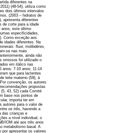
tida diferentes na
011) (48-54), utiliza como
es dois últimos intervalos
os, (2003 – hidratos de
), apresenta diferentes
s de corte para a idade
 anos, este último
lgumas especificidades,
s). Como exceção aos
de idades diferentes. Na
nerais: fluor, molibdénio,
ram-se nas mais
anteriormente, ainda não
 omissos foi utilizado o
ados em itálico nas
-6 anos; 7-10 anos; 11-14
eram que para lactentes
e leite materno (59), à
 Por convenção, os autores
s recomendações propostas
 (5, 43, 52) cada Comité
com base nos pontos de
ular, importa ter em
s autores para o valor de
tre os três, havendo a
a das crianças e
ões a nível individual, o
FNB/IOM até aos três anos
ao metabolismo basal. A
do por apresentar os valores