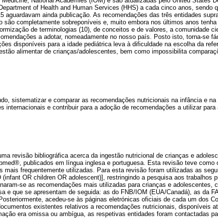
f Medicine, National Academies (IOM) e são atualizadas pelo United States D
o Department of Health and Human Services (HHS) a cada cinco anos, sendo
15 aguardavam ainda publicação. As recomendações das três entidades supr
ão completamente sobreponíveis e, muito embora nos últimos anos tenha 
rmização de terminologias (10), de conceitos e de valores, a comunidade cie
omendações a adotar, nomeadamente no nosso país. Posto isto, torna-se fác
es disponíveis para a idade pediátrica leva à dificuldade na escolha da refer
gestão alimentar de crianças/adolescentes, bem como impossibilita comparaçõ
do, sistematizar e comparar as recomendações nutricionais na infância e na 
es internacionais e contribuir para a adoção de recomendações a utilizar para
uma revisão bibliográfica acerca da ingestão nutricional de crianças e adol
bmed®, publicados em língua inglesa e portuguesa. Esta revisão teve como o
 mais frequentemente utilizadas. Para esta revisão foram utilizadas as segu
D (infant OR children OR adolescent)], restringindo a pesquisa aos trabalhos 
onaram-se as recomendações mais utilizadas para crianças e adolescentes, c
esa e que se apresentam de seguida: as do FNB/IOM (EUA/Canadá), as da F
osteriormente, acedeu-se às páginas eletrónicas oficiais de cada um dos C
ocumentos existentes relativos a recomendações nutricionais, disponíveis a
ação era omissa ou ambígua, as respetivas entidades foram contactadas pa