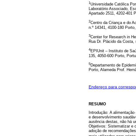
1
Universidade Católica Po
Laboratório Associado, Esc
Apartado 2511, 4202-401 P
2
Centro da Criança e do A
n.º 14341, 4100-180 Porto,
3
Center for Research in H
Rua Dr. Plácido da Costa, 
4
EPIUnit – Instituto de Sa
135, 4050-600 Porto, Portu
5
Departamento de Epidemio
Porto, Alameda Prof. Hernâ
Endereço para correspo
RESUMO
Introdução: A alimentação
e desenvolvimento saudáve
ausência destas, não há u
Objetivos: Sistematizar e 
adoção de recomendações a