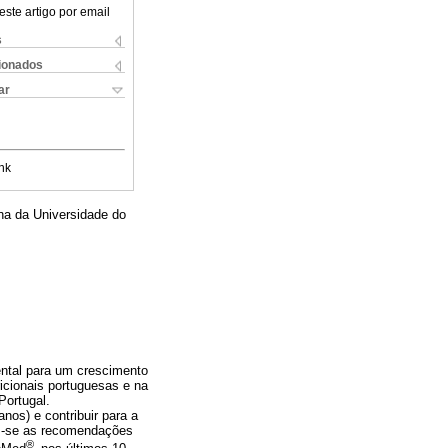
este artigo por email
s
cionados
ar
nk
na da Universidade do
ental para um crescimento
icionais portuguesas e na
Portugal.
nos) e contribuir para a
am-se as recomendações
®