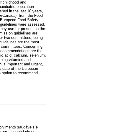
or childhood and
aediatric population.
hed in the last 10 years,
SA/Canada), from the Food
e European Food Safety
 guidelines were assessed.
 they use for presenting the
mission guidelines are
her two committees, being
guidelines are the most
en committees. Concerning
n recommendations are the
ic acid, calcium, selenium,
ining vitamins and
n is important and urgent,
o-date of the European
n option to recommend.
olvimento saudáveis e
entam a quantidade de