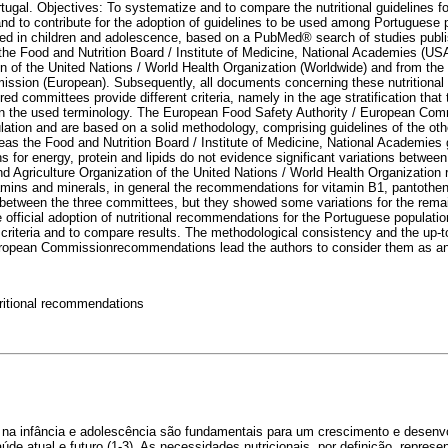
tugal. Objectives: To systematize and to compare the nutritional guidelines f
nd to contribute for the adoption of guidelines to be used among Portuguese p
d in children and adolescence, based on a PubMed® search of studies publis
the Food and Nutrition Board / Institute of Medicine, National Academies (U
on of the United Nations / World Health Organization (Worldwide) and from th
ission (European). Subsequently, all documents concerning these nutritional
ed committees provide different criteria, namely in the age stratification that
in the used terminology. The European Food Safety Authority / European Com
lation and are based on a solid methodology, comprising guidelines of the ot
eas the Food and Nutrition Board / Institute of Medicine, National Academies 
for energy, protein and lipids do not evidence significant variations betwe
d Agriculture Organization of the United Nations / World Health Organizatio
tamins and minerals, in general the recommendations for vitamin B1, pantothen
r between the three committees, but they showed some variations for the rema
official adoption of nutritional recommendations for the Portuguese populatio
 criteria and to compare results. The methodological consistency and the up-t
uropean Commissionrecommendations lead the authors to consider them as a
ritional recommendations
o na infância e adolescência são fundamentais para um crescimento e desenv
de atual e futuro (1-3). As necessidades nutricionais, por definição, repres