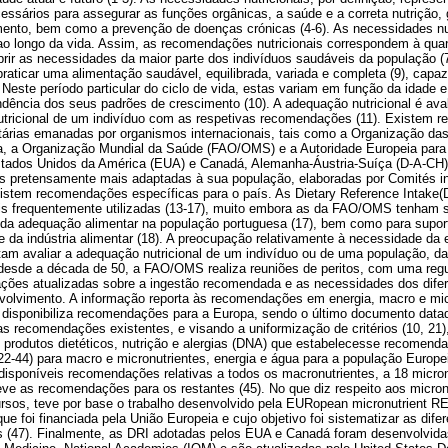
cessários para assegurar as funções orgânicas, a saúde e a correta nutrição
ento, bem como a prevenção de doenças crónicas (4-6). As necessidades nut
 ao longo da vida. Assim, as recomendações nutricionais correspondem à quan
brir as necessidades da maior parte dos indivíduos saudáveis da população (
raticar uma alimentação saudável, equilibrada, variada e completa (9), capaz
 Neste período particular do ciclo de vida, estas variam em função da idade 
ência dos seus padrões de crescimento (10). A adequação nutricional é aval
tricional de um indivíduo com as respetivas recomendações (11). Existem r
 etárias emanadas por organismos internacionais, tais como a Organização d
ra, a Organização Mundial da Saúde (FAO/OMS) e a Autoridade Europeia para
tados Unidos da América (EUA) e Canadá, Alemanha-Áustria-Suíça (D-A-CH),
s pretensamente mais adaptadas à sua população, elaboradas por Comités i
xistem recomendações específicas para o país. As Dietary Reference Intake(D
 frequentemente utilizadas (13-17), muito embora as da FAO/OMS tenham s
 da adequação alimentar na população portuguesa (17), bem como para supor
rte da indústria alimentar (18). A preocupação relativamente à necessidade da 
m avaliar a adequação nutricional de um indivíduo ou de uma população, da
desde a década de 50, a FAO/OMS realiza reuniões de peritos, com uma regu
tações atualizadas sobre a ingestão recomendada e as necessidades dos difer
olvimento. A informação reporta às recomendações em energia, macro e mic
disponibiliza recomendações para a Europa, sendo o último documento data
as recomendações existentes, e visando a uniformização de critérios (10, 21
s produtos dietéticos, nutrição e alergias (DNA) que estabelecesse recomenda
22-44) para macro e micronutrientes, energia e água para a população Europ
isponíveis recomendações relativas a todos os macronutrientes, a 18 micronu
eve as recomendações para os restantes (45). No que diz respeito aos micro
cursos, teve por base o trabalho desenvolvido pela EURopean micronutrient
e foi financiada pela União Europeia e cujo objetivo foi sistematizar as di
is (47). Finalmente, as DRI adotadas pelos EUA e Canadá foram desenvolvidas