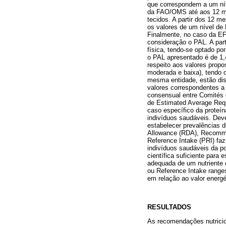
que correspondem a um nív
da FAO/OMS até aos 12 me
tecidos. A partir dos 12 m
os valores de um nível de 
Finalmente, no caso da E
consideração o PAL. A part
física, tendo-se optado po
o PAL apresentado é de 1,4
respeito aos valores propo
moderada e baixa), tendo o
mesma entidade, estão disp
valores correspondentes a 
consensual entre Comités é
de Estimated Average Requ
caso específico da proteín
indivíduos saudáveis. Dev
estabelecer prevalências 
Allowance (RDA), Recommen
Reference Intake (PRI) faz
indivíduos saudáveis da p
científica suficiente para
adequada de um nutriente 
ou Reference Intake ranges
em relação ao valor energé
RESULTADOS
As recomendações nutrici