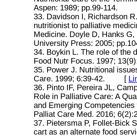
Aspen: 1989; pp.99-114.
33. Davidson I, Richardson R. 
nutritionist to palliative medic
Medicine. Doyle D, Hanks G,
University Press: 2005; pp.1
34. Boykin L. The role of the d
Food Nutr Focus. 1997; 13
35. Power J. Nutritional issue
Care. 1999; 6:39-42. [
Li
36. Pinto IF, Pereira JL, Cam
Role in Palliative Care: A Qua
and Emerging Competencies for
Palliat Care Med. 2016; 6(2):
37. Pietersma P, Follet-Bick S
cart as an alternate food servi