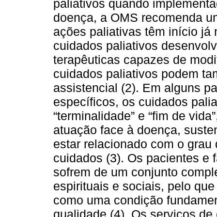
paliativos quando implementad
doença, a OMS recomenda um
ações paliativas têm início j
cuidados paliativos desenvol
terapêuticas capazes de modif
cuidados paliativos podem tam
assistencial (2). Em alguns p
específicos, os cuidados pali
“terminalidade” e “fim de vid
atuação face à doença, suste
estar relacionado com o grau
cuidados (3). Os pacientes e 
sofrem de um conjunto comple
espirituais e sociais, pelo qu
como uma condição fundament
qualidade (4). Os serviços de