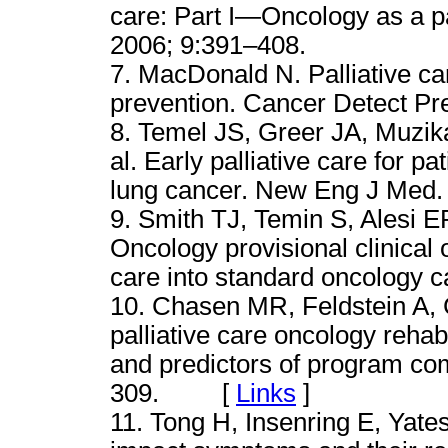
care: Part I—Oncology as a p
2006; 9:391–408.
7. MacDonald N. Palliative c
prevention. Cancer Detect Pr
8. Temel JS, Greer JA, Muzik
al. Early palliative care for p
lung cancer. New Eng J Me
9. Smith TJ, Temin S, Alesi ER
Oncology provisional clinical o
care into standard oncology c
10. Chasen MR, Feldstein A, G
palliative care oncology rehabi
and predictors of program com
309. [
Links
]
11. Tong H, Insenring E, Yates