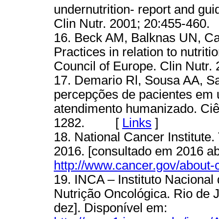
undernutrition- report and gui
Clin Nutr. 2001; 20:455-4
16. Beck AM, Balknas UN, Cam
Practices in relation to nutrit
Council of Europe. Clin Nut
17. Demario Rl, Sousa AA, Sa
percepções de pacientes em 
atendimento humanizado. Ciê
1282. [
Links
]
18. National Cancer Institute
2016. [consultado em 2016 ab
http://www.cancer.gov/about-
19. INCA – Instituto Naciona
Nutrição Oncológica. Rio de 
dez]. Disponível em: