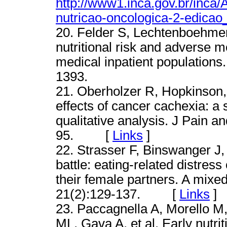
http://www1.inca.gov.br/inca
nutricao-oncologica-2-edica
20. Felder S, Lechtenboehmer 
nutritional risk and adverse 
medical inpatient populations.
1393.
21. Oberholzer R, Hopkinson,
effects of cancer cachexia: a 
qualitative analysis. J Pain
95. [
Links
]
22. Strasser F, Binswanger J, 
battle: eating-related distre
their female partners. A mixe
21(2):129-137. [
Links
]
23. Paccagnella A, Morello M
ML, Gava A, et al. Early nutri