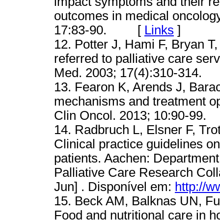
impact symptoms and their relat
outcomes in medical oncology
17:83-90. [
Links
]
12. Potter J, Hami F, Bryan T,
referred to palliative care ser
Med. 2003; 17(4):310-314
13. Fearon K, Arends J, Bara
mechanisms and treatment opt
Clin Oncol. 2013; 10:90-9
14. Radbruch L, Elsner F, Tro
Clinical practice guidelines 
patients. Aachen: Department 
Palliative Care Research Coll
Jun] . Disponível em:
http://
15. Beck AM, Balknas UN, Fur
Food and nutritional care in h