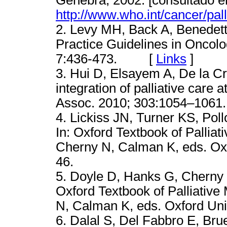
http://www.who.int/cancer/pall
2. Levy MH, Back A, Benedetti 
Practice Guidelines in Oncol
7:436-473. [
Links
]
3. Hui D, Elsayem A, De la Cru
integration of palliative care
Assoc. 2010; 303:1054–1061.
4. Lickiss JN, Turner KS, Poll
In: Oxford Textbook of Pallia
Cherny N, Calman K, eds. Oxf
46.
5. Doyle D, Hanks G, Cherny N
Oxford Textbook of Palliativ
N, Calman K, eds. Oxford Univ
6. Dalal S, Del Fabbro E, Brue