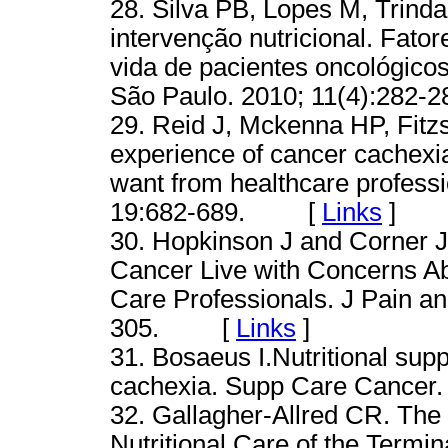
28. Silva PB, Lopes M, Trinda
intervenção nutricional. Fato
vida de pacientes oncológico
São Paulo. 2010; 11(4):28
29. Reid J, Mckenna HP, Fitzs
experience of cancer cachexia
want from healthcare profess
19:682-689. [
Links
]
30. Hopkinson J and Corner J
Cancer Live with Concerns Abo
Care Professionals. J Pain 
305. [
Links
]
31. Bosaeus I.Nutritional supp
cachexia. Supp Care Cance
32. Gallagher-Allred CR. The rol
Nutritional Care of the Termina