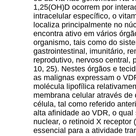
1,25(OH)D ocorrem por inter
intracelular específico, o vit
localiza principalmente no núc
encontra ativo em vários órgã
organismo, tais como do siste
gastrointestinal, imunitário, r
reprodutivo, nervoso central, 
10, 25). Nestes órgãos e teci
as malignas expressam o VDR
molécula lipofílica relativam
membrana celular através de d
célula, tal como referido ant
alta afinidade ao VDR, o qual 
nuclear, o retinoid X recepto
essencial para a atividade tr