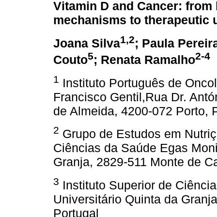
Vitamin D and Cancer: from 
mechanisms to therapeutic ut
1,2
Joana Silva
; Paula Pereir
5
2-4
Couto
; Renata Ramalho
1
Instituto Português de Oncol
Francisco Gentil,Rua Dr. Antó
de Almeida, 4200-072 Porto, 
2
Grupo de Estudos em Nutriçã
Ciências da Saúde Egas Moni
Granja, 2829-511 Monte de Ca
3
Instituto Superior de Ciên
Universitário Quinta da Granj
Portugal