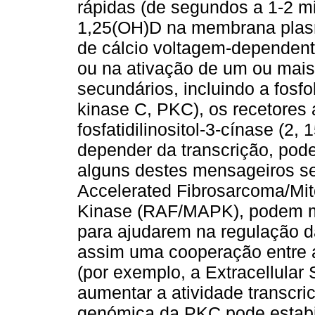
rápidas (de segundos a 1-2 min
1,25(OH)D na membrana plasmá
de cálcio voltagem-dependente
ou na ativação de um ou mai
secundários, incluindo a fosfo
kinase C, PKC), os recetores 
fosfatidilinositol-3-cínase (2
depender da transcrição, pode
alguns destes mensageiros se
Accelerated Fibrosarcoma/Mit
Kinase (RAF/MAPK), podem mo
para ajudarem na regulação d
assim uma cooperação entre 
(por exemplo, a Extracellular
aumentar a atividade transcri
genómica da PKC pode estabili