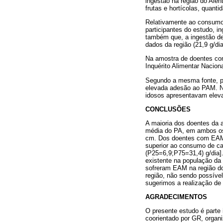
ingestão na região do Alen
frutas e hortícolas, quan
Relativamente ao consumo d
participantes do estudo, i
também que, a ingestão de
dados da região (21,9 g/dia
Na amostra de doentes com
Inquérito Alimentar Nacion
Segundo a mesma fonte, po
elevada adesão ao PAM. N
idosos apresentavam eleva
CONCLUSÕES
A maioria dos doentes da 
média do PA, em ambos os 
cm. Dos doentes com EAM
superior ao consumo de ca
(P25=6,9;P75=31,4) g/dia]
existente na população da
sofreram EAM na região do
região, não sendo possível
sugerimos a realização d
AGRADECIMENTOS
O presente estudo é parte
coorientado por GR, organ