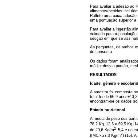
Para avaliar a adesão ao 
alimentos/bebidas incluíd
Reflete uma baixa adesão 
uma pontuação superior a 
Para avaliar a ingestão al
validado para a população
secção em que se assinala
As perguntas, de ambos os 
de consumo.
Os dados foram analisados
média±desvio-padrão, med
RESULTADOS
Idade, género e escolari
A amostra foi composta por
total foi de 66,9 anos±13
encontram-se os dados sob
Estado nutricional
A média de peso dos partic
78,2 Kg±12,5 e 69,5 Kg±1
2
de 29,6 Kg/m
±5,4 e no c
2
(IMC> 27,0 Kg/m
) (16). 