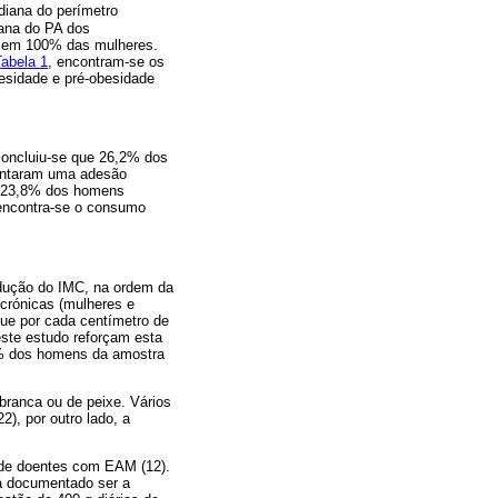
diana do perímetro
iana do PA dos
m em 100% das mulheres.
Tabela 1
, encontram-se os
besidade e pré-obesidade
concluiu-se que 26,2% dos
sentaram uma adesão
, 23,8% dos homens
encontra-se o consumo
edução do IMC, na ordem da
crónicas (mulheres e
ue por cada centímetro de
ste estudo reforçam esta
9% dos homens da amostra
branca ou de peixe. Vários
), por outro lado, a
a de doentes com EAM (12).
tá documentado ser a