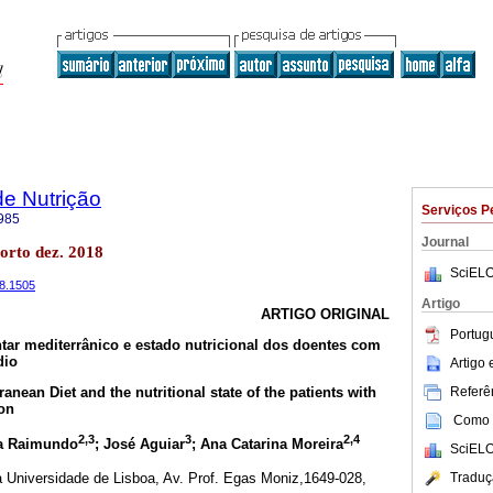
de Nutrição
Serviços P
985
Journal
orto dez. 2018
SciELO
18.1505
Artigo
ARTIGO ORIGINAL
Portug
tar mediterrânico e estado nutricional dos doentes com
dio
Artigo
Referên
anean Diet and the nutritional state of the patients with
ion
Como c
2,3
3
2,4
ça Raimundo
; José Aguiar
; Ana Catarina Moreira
SciELO
Traduç
 Universidade de Lisboa, Av. Prof. Egas Moniz,1649-028,