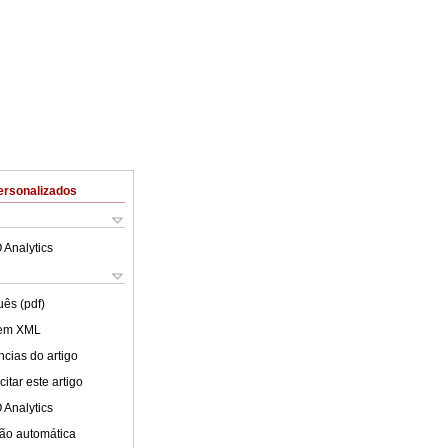
ersonalizados
 Analytics
uês (pdf)
 em XML
cias do artigo
itar este artigo
 Analytics
ão automática