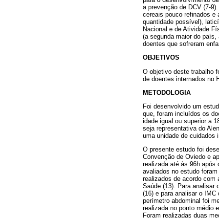
a prevenção de DCV (7-9).
cereais pouco refinados e
quantidade possível), latic
Nacional e de Atividade F
(a segunda maior do país,
doentes que sofreram enfar
OBJETIVOS
O objetivo deste trabalho f
de doentes internados no H
METODOLOGIA
Foi desenvolvido um estud
que, foram incluídos os do
idade igual ou superior a
seja representativa do Ale
uma unidade de cuidados in
O presente estudo foi des
Convenção de Oviedo e apr
realizada até às 96h após 
avaliados no estudo foram
realizados de acordo com 
Saúde (13). Para analisar 
(16) e para analisar o IMC
perímetro abdominal foi m
realizada no ponto médio en
Foram realizadas duas med