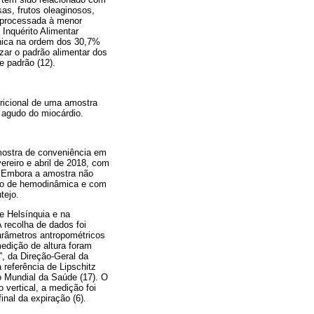
as, frutos oleaginosos,
u processada à menor
 Inquérito Alimentar
ânica na ordem dos 30,7%
zar o padrão alimentar dos
e padrão (12).
utricional de uma amostra
 agudo do miocárdio.
mostra de conveniência em
ereiro e abril de 2018, com
a. Embora a amostra não
entro de hemodinâmica e com
tejo.
e Helsínquia e na
 recolha de dados foi
parâmetros antropométricos
edição de altura foram
, da Direção-Geral da
 referência de Lipschitz
o Mundial da Saúde (17). O
vertical, a medição foi
inal da expiração (6).