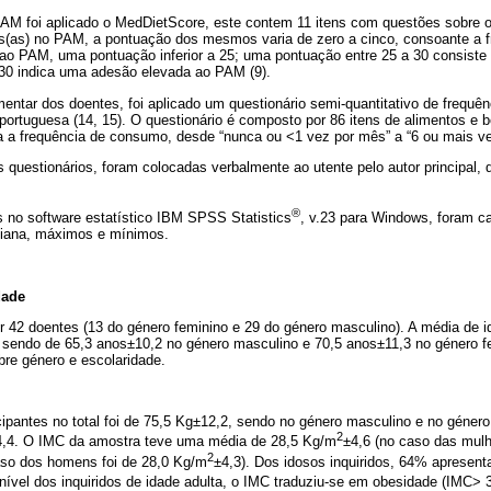
PAM foi aplicado o MedDietScore, este contem 11 itens com questões sobre
os(as) no PAM, a pontuação dos mesmos varia de zero a cinco, consoante a f
ao PAM, uma pontuação inferior a 25; uma pontuação entre 25 a 30 consist
30 indica uma adesão elevada ao PAM (9).
imentar dos doentes, foi aplicado um questionário semi-quantitativo de frequên
 portuguesa (14, 15). O questionário é composto por 86 itens de alimentos 
 a frequência de consumo, desde “nunca ou <1 vez por mês” a “6 ou mais vez
questionários, foram colocadas verbalmente ao utente pelo autor principal, 
®
 no software estatístico IBM SPSS Statistics
, v.23 para Windows, foram c
iana, máximos e mínimos.
dade
 42 doentes (13 do género feminino e 29 do género masculino). A média de i
,2 sendo de 65,3 anos±10,2 no género masculino e 70,5 anos±11,3 no género 
re género e escolaridade.
ipantes no total foi de 75,5 Kg±12,2, sendo no género masculino e no género
2
4,4. O IMC da amostra teve uma média de 28,5 Kg/m
±4,6 (no caso das mulh
2
aso dos homens foi de 28,0 Kg/m
±4,3). Dos idosos inquiridos, 64% aprese
A nível dos inquiridos de idade adulta, o IMC traduziu-se em obesidade (IMC>