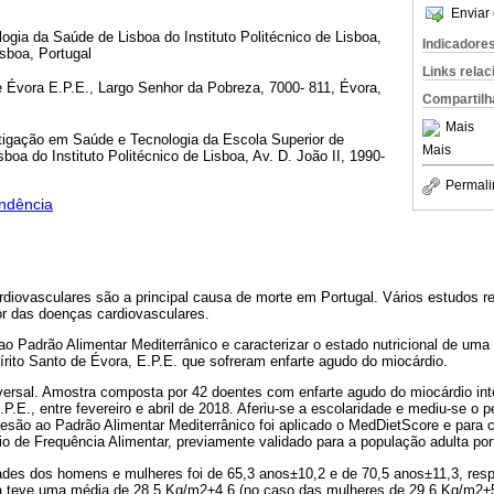
Enviar 
ogia da Saúde de Lisboa do Instituto Politécnico de Lisboa,
Indicadore
isboa, Portugal
Links rela
e Évora E.P.E., Largo Senhor da Pobreza, 7000- 811, Évora,
Compartilh
Mais
igação em Saúde e Tecnologia da Escola Superior de
Mais
boa do Instituto Politécnico de Lisboa, Av. D. João II, 1990-
Permali
ndência
rdiovasculares são a principal causa de morte em Portugal. Vários estudos r
or das doenças cardiovasculares.
 ao Padrão Alimentar Mediterrânico e caracterizar o estado nutricional de um
írito Santo de Évora, E.P.E. que sofreram enfarte agudo do miocárdio.
versal. Amostra composta por 42 doentes com enfarte agudo do miocárdio int
P.E., entre fevereiro e abril de 2018. Aferiu-se a escolaridade e mediu-se o p
desão ao Padrão Alimentar Mediterrânico foi aplicado o MedDietScore e para c
io de Frequência Alimentar, previamente validado para a população adulta po
ades dos homens e mulheres foi de 65,3 anos±10,2 e de 70,5 anos±11,3, resp
a teve uma média de 28,5 Kg/m2±4,6 (no caso das mulheres de 29,6 Kg/m2±