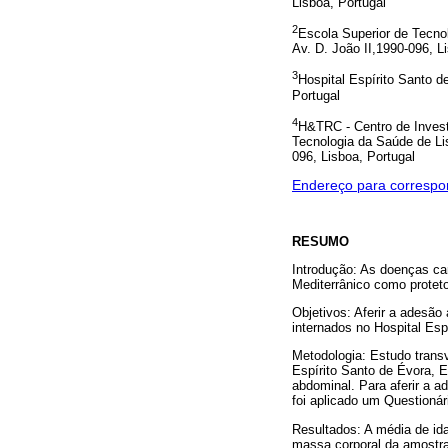
Lisboa, Portugal
2
Escola Superior de Tecnol
Av. D. João II,1990-096, L
3
Hospital Espírito Santo d
Portugal
4
H&TRC - Centro de Invest
Tecnologia da Saúde de Lis
096, Lisboa, Portugal
Endereço para correspo
RESUMO
Introdução: As doenças ca
Mediterrânico como protet
Objetivos: Aferir a adesão
internados no Hospital Esp
Metodologia: Estudo trans
Espírito Santo de Évora, E.
abdominal. Para aferir a a
foi aplicado um Questionár
Resultados: A média de id
massa corporal da amostr