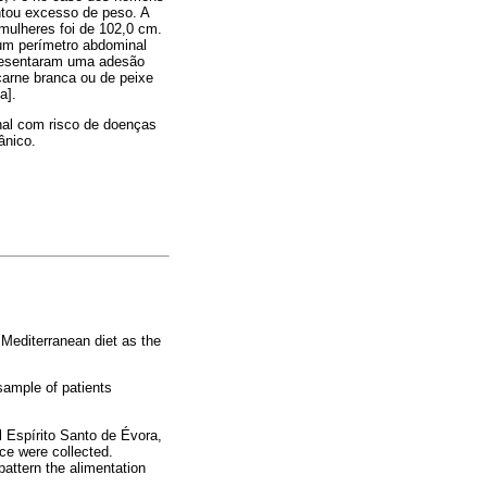
ntou excesso de peso. A
mulheres foi de 102,0 cm.
um perímetro abdominal
resentaram uma adesão
carne branca ou de peixe
a].
nal com risco de doenças
ânico.
 Mediterranean diet as the
sample of patients
l Espírito Santo de Évora,
ce were collected.
attern the alimentation