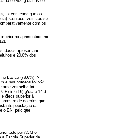
stão de 400 g diárias de
, foi verificado que os
dia). Contudo, verificou-se
) comparativamente com os
nferior ao apresentado no
12).
os idosos apresentam
dultos e 20,0% dos
ino básico (78,6%). A
 cm e nos homens foi >94
arne vermelha foi
,0;P75=68,6) g/dia e 14,3
e óleos superior à
ma amostra de doentes que
estante população da
 e o EN, pelo que
 orientado por ACM e
 a Escola Superior de