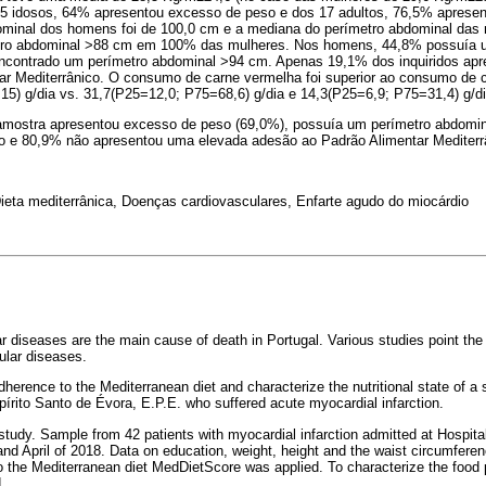
5 idosos, 64% apresentou excesso de peso e dos 17 adultos, 76,5% aprese
minal dos homens foi de 100,0 cm e a mediana do perímetro abdominal das 
tro abdominal >88 cm em 100% das mulheres. Nos homens, 44,8% possuía 
ncontrado um perímetro abdominal >94 cm. Apenas 19,1% dos inquiridos ap
ar Mediterrânico. O consumo de carne vermelha foi superior ao consumo de 
15) g/dia vs. 31,7(P25=12,0; P75=68,6) g/dia e 14,3(P25=6,9; P75=31,4) g/di
amostra apresentou excesso de peso (69,0%), possuía um perímetro abdomi
o e 80,9% não apresentou uma elevada adesão ao Padrão Alimentar Mediterr
ieta mediterrânica, Doenças cardiovasculares, Enfarte agudo do miocárdio
ar diseases are the main cause of death in Portugal. Various studies point the
ular diseases.
herence to the Mediterranean diet and characterize the nutritional state of a 
pírito Santo de Évora, E.P.E. who suffered acute myocardial infarction.
tudy. Sample from 42 patients with myocardial infarction admitted at Hospita
nd April of 2018. Data on education, weight, height and the waist circumferen
 the Mediterranean diet MedDietScore was applied. To characterize the food p
.