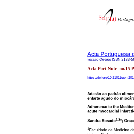
Acta Portuguesa 
versão On-line
ISSN
2183-5
Acta Port Nutr no.15 P
https://doi.org/10.21011/apn.20
Adesão ao padrão alimen
enfarte agudo do miocár
Adherence to the Mediterr
acute myocardial infarct
1,2
Sandra Rosado
*; Gra
1
Faculdade de Medicina da