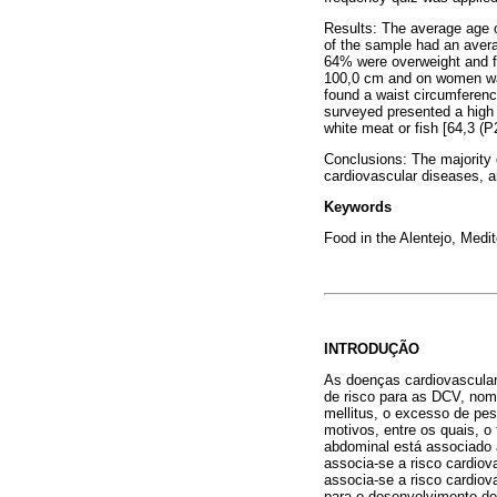
Results: The average age 
of the sample had an aver
64% were overweight and f
100,0 cm and on women wa
found a waist circumferen
surveyed presented a high
white meat or fish [64,3 
Conclusions: The majority 
cardiovascular diseases, a
Keywords
Food in the Alentejo, Medi
INTRODUÇÃO
As doenças cardiovascular
de risco para as DCV, nome
mellitus, o excesso de pes
motivos, entre os quais, o
abdominal está associado
associa-se a risco cardi
associa-se a risco cardiov
para o desenvolvimento de