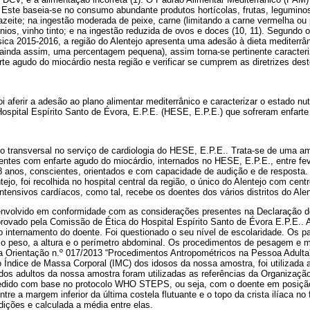
 Este baseia-se no consumo abundante produtos hortícolas, frutas, leguminos
 azeite; na ingestão moderada de peixe, carne (limitando a carne vermelha o
ínios, vinho tinto; e na ingestão reduzida de ovos e doces (10, 11). Segundo o
ísica 2015-2016, a região do Alentejo apresenta uma adesão à dieta mediterr
 ainda assim, uma percentagem pequena), assim torna-se pertinente caracteri
te agudo do miocárdio nesta região e verificar se cumprem as diretrizes dest
oi aferir a adesão ao plano alimentar mediterrânico e caracterizar o estado n
ospital Espírito Santo de Évora, E.P.E. (HESE, E.P.E.) que sofreram enfarte
o transversal no serviço de cardiologia do HESE, E.P.E.. Trata-se de uma a
entes com enfarte agudo do miocárdio, internados no HESE, E.P.E., entre fev
 18 anos, conscientes, orientados e com capacidade de audição e de respost
ntejo, foi recolhida no hospital central da região, o único do Alentejo com c
tensivos cardíacos, como tal, recebe os doentes dos vários distritos do Alen
envolvido em conformidade com as considerações presentes na Declaração d
ovado pela Comissão de Ética do Hospital Espírito Santo de Évora E.P.E.. A
o internamento do doente. Foi questionado o seu nível de escolaridade. Os 
 o peso, a altura e o perímetro abdominal. Os procedimentos de pesagem e m
a Orientação n.º 017/2013 “Procedimentos Antropométricos na Pessoa Adulta”
o Índice de Massa Corporal (IMC) dos idosos da nossa amostra, foi utilizada a
 dos adultos da nossa amostra foram utilizadas as referências da Organizaçã
edido com base no protocolo WHO STEPS, ou seja, com o doente em posição 
tre a margem inferior da última costela flutuante e o topo da crista ilíaca no f
ições e calculada a média entre elas.