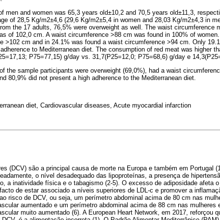
of men and women was 65,3 years old±10,2 and 70,5 years old±11,3, respect
age of 28,5 Kg/m2±4,6 (29,6 Kg/m2±5,4 in women and 28,03 Kg/m2±4,3 in men
rom the 17 adults, 76,5% were overweight as well. The waist circumference
s of 102,0 cm. A waist circumference >88 cm was found in 100% of women.
ce >102 cm and in 24.1% was found a waist circumference >94 cm. Only 19.
 adherence to Mediterranean diet. The consumption of red meat was higher t
(P25=17,13; P75=77,15) g/day vs. 31,7(P25=12,0; P75=68,6) g/day e 14,3(P25
of the sample participants were overweight (69,0%), had a waist circumference
nd 80,9% did not present a high adherence to the Mediterranean diet.
terranean diet, Cardiovascular diseases, Acute myocardial infarction
es (DCV) são a principal causa de morte na Europa e também em Portugal (1)
adamente, o nível desadequado das lipoproteínas, a presença de hipertensão
o, a inatividade física e o tabagismo (2-5). O excesso de adiposidade afeta o
 facto de estar associado a níveis superiores de LDL-c e promover a inflamaç
 ao risco de DCV, ou seja, um perímetro abdominal acima de 80 cm nas mul
ovascular aumentado e um perímetro abdominal acima de 88 cm nas mulheres
ascular muito aumentado (6). A European Heart Network, em 2017, reforçou qu
 DCV, é a alimentação incorreta (1). O Padrão Alimentar Mediterrânico (PAM)