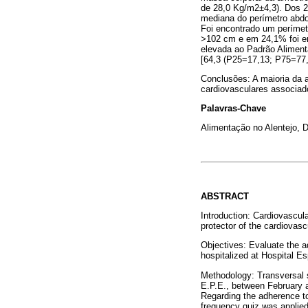
de 28,0 Kg/m2±4,3). Dos 2
mediana do perímetro abdo
Foi encontrado um períme
>102 cm e em 24,1% foi e
elevada ao Padrão Aliment
[64,3 (P25=17,13; P75=77,
Conclusões: A maioria da 
cardiovasculares associad
Palavras-Chave
Alimentação no Alentejo, D
ABSTRACT
Introduction: Cardiovascul
protector of the cardiovasc
Objectives: Evaluate the ad
hospitalized at Hospital Es
Methodology: Transversal s
E.P.E., between February a
Regarding the adherence to
frequency quiz was applied