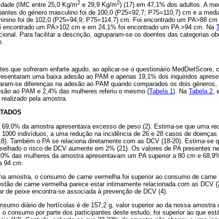
2
2
idade (IMC entre 25,0 Kg/m
e 29,9 Kg/m
) (17) em 47,1% dos adultos. A me
ipantes do género masculino foi de 100,0 (P25=92,7; P75=110,7) cm e a med
eminino foi de 102,0 (P25=94,9; P75=114,7) cm. Foi encontrado um PA>88 c
i encontrado um PA>102 cm e em 24,1% foi encontrado um PA >94 cm. Na
cional. Para facilitar a descrição, agruparam-se os doentes das categorias o
o.
es que sofreram enfarte agudo, ao aplicar-se o questionário MedDietScore, 
apresentaram uma baixa adesão ao PAM e apenas 19,1% dos inquiridos apre
caram-se diferenças na adesão ao PAM quando comparados os dois géneros
são ao PAM e 2,4% das mulheres referiu o mesmo (
Tabela 1
). Na
Tabela 2
, 
 realizado pela amostra.
LTADOS
, 69,0% da amostra apresentava excesso de peso (2). Estima-se que uma r
 1000 indivíduos, a uma redução na incidência de 26 e 28 casos de doenças 
8). Também o PA se relaciona diretamente com as DCV (18-20). Estima-se q
elhado o risco de DCV aumente em 2% (21). Os valores de PA presentes ne
0,0% das mulheres da amostra apresentavam um PA superior a 80 cm e 68,
a 94 cm.
, na amostra, o consumo de carne vermelha foi superior ao consumo de carne 
estão de carne vermelha parece estar intimamente relacionada com as DCV (22
ar de peixe encontra-se associada à prevenção de DCV (4).
onsumo diário de hortícolas é de 157,2 g, valor superior ao da nossa amostr
a, o consumo por parte dos participantes deste estudo, foi superior ao que es