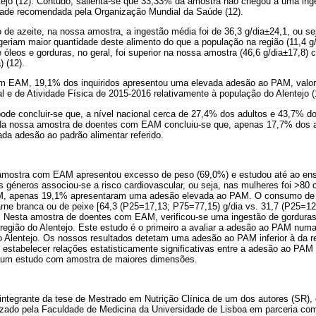
tejo (12). Contudo, salienta-se que 33,33% da amostra não chegou a uma inge
tidade recomendada pela Organização Mundial da Saúde (12).
e azeite, na nossa amostra, a ingestão média foi de 36,3 g/dia±24,1, ou seja
ngeriam maior quantidade deste alimento do que a população na região (11,4 g/
 óleos e gorduras, no geral, foi superior na nossa amostra (46,6 g/dia±17,8
) (12).
 EAM, 19,1% dos inquiridos apresentou uma elevada adesão ao PAM, valor i
al e de Atividade Física de 2015-2016 relativamente à população do Alentejo (
de concluir-se que, a nível nacional cerca de 27,4% dos adultos e 43,7% d
a nossa amostra de doentes com EAM concluiu-se que, apenas 17,7% dos a
da adesão ao padrão alimentar referido.
amostra com EAM apresentou excesso de peso (69,0%) e estudou até ao ens
géneros associou-se a risco cardiovascular, ou seja, nas mulheres foi >80
, apenas 19,1% apresentaram uma adesão elevada ao PAM. O consumo de c
rne branca ou de peixe [64,3 (P25=17,13; P75=77,15) g/dia vs. 31,7 (P25=12
. Nesta amostra de doentes com EAM, verificou-se uma ingestão de gorduras 
 região do Alentejo. Este estudo é o primeiro a avaliar a adesão ao PAM nu
 Alentejo. Os nossos resultados detetam uma adesão ao PAM inferior à da r
 estabelecer relações estatisticamente significativas entre a adesão ao PAM
e um estudo com amostra de maiores dimensões.
 integrante da tese de Mestrado em Nutrição Clínica de um dos autores (SR),
izado pela Faculdade de Medicina da Universidade de Lisboa em parceria com