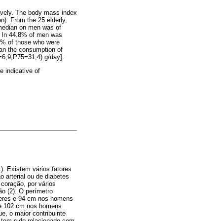
ively. The body mass index
). From the 25 elderly,
 median on men was of
 In 44.8% of men was
1% of those who were
han the consumption of
=6,9;P75=31,4) g/day].
 indicative of
. Existem vários fatores
 arterial ou de diabetes
 coração, por vários
ão (2). O perímetro
heres e 94 cm nos homens
 e 102 cm nos homens
e, o maior contribuinte
 tem sido relacionado com