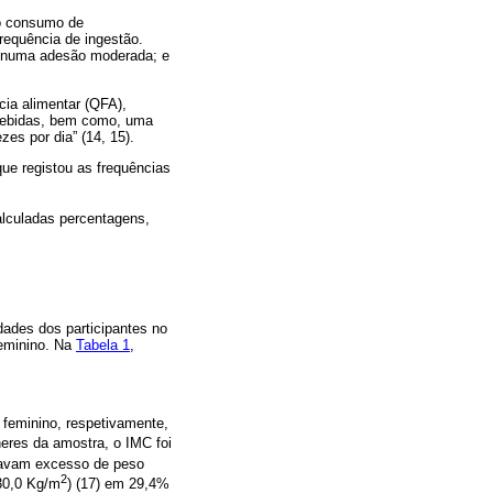
 o consumo de
requência de ingestão.
e numa adesão moderada; e
cia alimentar (QFA),
e bebidas, bem como, uma
es por dia” (14, 15).
que registou as frequências
alculadas percentagens,
dades dos participantes no
feminino. Na
Tabela 1
,
 feminino, respetivamente,
eres da amostra, o IMC foi
ntavam excesso de peso
2
 30,0 Kg/m
) (17) em 29,4%