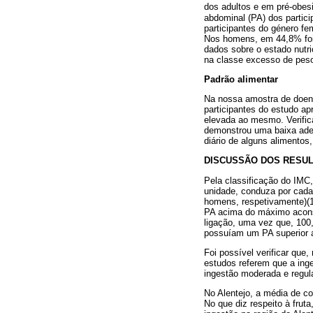
dos adultos e em pré-obes
abdominal (PA) dos partic
participantes do género f
Nos homens, em 44,8% fo
dados sobre o estado nutri
na classe excesso de pes
Padrão alimentar
Na nossa amostra de doent
participantes do estudo 
elevada ao mesmo. Verifi
demonstrou uma baixa ade
diário de alguns alimentos,
DISCUSSÃO DOS RESU
Pela classificação do IMC
unidade, conduza por cada
homens, respetivamente)(1
PA acima do máximo acons
ligação, uma vez que, 10
possuíam um PA superior 
Foi possível verificar que
estudos referem que a ing
ingestão moderada e regul
No Alentejo, a média de c
No que diz respeito à frut