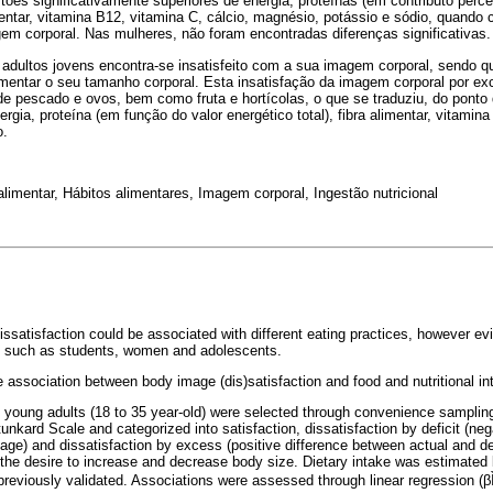
tões significativamente superiores de energia, proteínas (em contributo perce
limentar, vitamina B12, vitamina C, cálcio, magnésio, potássio e sódio, quan
em corporal. Nas mulheres, não foram encontradas diferenças significativas.
 adultos jovens encontra-se insatisfeito com a sua imagem corporal, sendo
mentar o seu tamanho corporal. Esta insatisfação da imagem corporal por e
pescado e ovos, bem como fruta e hortícolas, o que se traduziu, do ponto d
rgia, proteína (em função do valor energético total), fibra alimentar, vitamina
o.
imentar, Hábitos alimentares, Imagem corporal, Ingestão nutricional
issatisfaction could be associated with different eating practices, however 
s, such as students, women and adolescents.
 association between body image (dis)satisfaction and food and nutritional in
1 young adults (18 to 35 year-old) were selected through convenience sampli
nkard Scale and categorized into satisfaction, dissatisfaction by deficit (ne
age) and dissatisfaction by excess (positive difference between actual and d
, the desire to increase and decrease body size. Dietary intake was estimated 
reviously validated. Associations were assessed through linear regression (βÌ