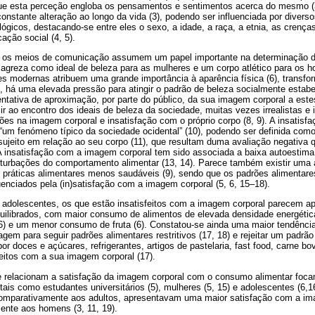
 que esta perceção engloba os pensamentos e sentimentos acerca do mesmo (
nstante alteração ao longo da vida (3), podendo ser influenciada por diverso
ógicos, destacando-se entre eles o sexo, a idade, a raça, a etnia, as crença
ção social (4, 5).
e os meios de comunicação assumem um papel importante na determinação d
agreza como ideal de beleza para as mulheres e um corpo atlético para os ho
s modernas atribuem uma grande importância à aparência física (6), transfo
, há uma elevada pressão para atingir o padrão de beleza socialmente estabel
ativa de aproximação, por parte do público, da sua imagem corporal a estes 
 ir ao encontro dos ideais de beleza da sociedade, muitas vezes irrealistas e
ões na imagem corporal e insatisfação com o próprio corpo (8, 9). A insatis
, “um fenómeno típico da sociedade ocidental” (10), podendo ser definida co
sujeito em relação ao seu corpo (11), que resultam duma avaliação negativa
 A insatisfação com a imagem corporal tem sido associada a baixa autoestim
turbações do comportamento alimentar (13, 14). Parece também existir uma 
 práticas alimentares menos saudáveis (9), sendo que os padrões alimentares
uenciados pela (in)satisfação com a imagem corporal (5, 6, 15–18).
adolescentes, os que estão insatisfeitos com a imagem corporal parecem a
uilibrados, com maior consumo de alimentos de elevada densidade energética
6) e um menor consumo de fruta (6). Constatou-se ainda uma maior tendênci
agem para seguir padrões alimentares restritivos (17, 18) e rejeitar um padrão
r doces e açúcares, refrigerantes, artigos de pastelaria, fast food, carne bovi
itos com a sua imagem corporal (17).
e relacionam a satisfação da imagem corporal com o consumo alimentar foc
 tais como estudantes universitários (5), mulheres (5, 15) e adolescentes (6,1
comparativamente aos adultos, apresentavam uma maior satisfação com a i
nte aos homens (3, 11, 19).