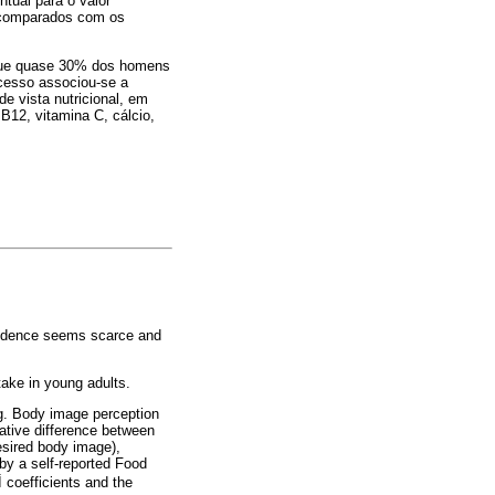
ntual para o valor
do comparados com os
 que quase 30% dos homens
xcesso associou-se a
e vista nutricional, em
 B12, vitamina C, cálcio,
evidence seems scarce and
take in young adults.
ng. Body image perception
gative difference between
esired body image),
by a self-reported Food
 coefficients and the