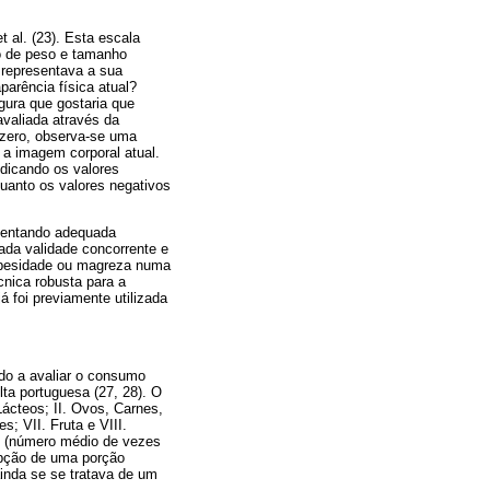
 al. (23). Esta escala
o de peso e tamanho
 representava a sua
arência física atual?
gura que gostaria que
avaliada através da
 zero, observa-se uma
 a imagem corporal atual.
ndicando os valores
quanto os valores negativos
esentando adequada
ada validade concorrente e
 obesidade ou magreza numa
cnica robusta para a
á foi previamente utilizada
do a avaliar o consumo
ta portuguesa (27, 28). O
ácteos; II. Ovos, Carnes,
s; VII. Fruta e VIII.
mo (número médio de vezes
opção de uma porção
ainda se se tratava de um