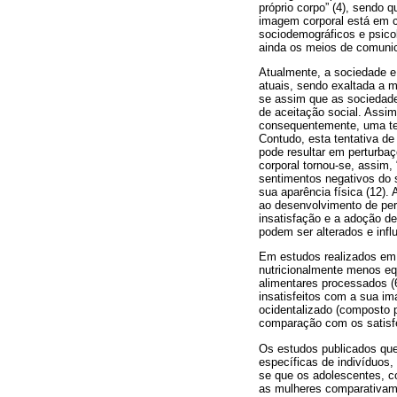
próprio corpo” (4), sendo
imagem corporal está em co
sociodemográficos e psicol
ainda os meios de comunica
Atualmente, a sociedade 
atuais, sendo exaltada a m
se assim que as sociedade
de aceitação social. Assim
consequentemente, uma tent
Contudo, esta tentativa de
pode resultar em perturbaç
corporal tornou-se, assim
sentimentos negativos do 
sua aparência física (12).
ao desenvolvimento de per
insatisfação e a adoção de
podem ser alterados e infl
Em estudos realizados em 
nutricionalmente menos eq
alimentares processados (
insatisfeitos com a sua im
ocidentalizado (composto po
comparação com os satisfe
Os estudos publicados qu
específicas de indivíduos,
se que os adolescentes, 
as mulheres comparativame