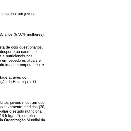
nutricional em jovens
 35 anos (67,6% mulheres),
eta de dois questionários.
 desporto ou exercício
 e nutricionais nos
o em bebedores atuais e
da imagem corporal real e
ntade através do
ção de Helsínquia. O
adultos jovens mostram que
objetivamente medidos (20,
liar o estado nutricional.
8,5 kg/m2), eutrofia
 da Organização Mundial da