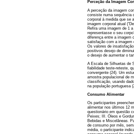
Perceção da Imagem Cor
A perceção da imagem corpo
consiste numa sequência d
corporal à medida que se a
imagem corporal atual (“De
Refira uma imagem de 1 a 
representasse o seu corpo?
diferença entre a imagem c
satisfação com a imagem c
Os valores de insatisfação
positivos desejo de diminu
o desejo de aumentar o tam
A Escala de Silhuetas de 
fiabilidade teste-reteste,
convergente (24). Um estu
amostra populacional de m
classificação, usando dado
na população portuguesa (
Consumo Alimentar
Os participantes preenche
alimentar nos últimos 12 m
questionário em questão co
Peixes; III. Óleos e Gordur
Bebidas e Miscelâneas. Pa
de consumo por mês, sema
média, o participante indi