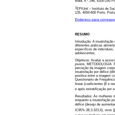
Maia, n.º 296, 4200-150 Po
2
EPIUnit – Instituto de Sa
135, 4050-600 Porto, Portu
Endereço para correspo
RESUMO
Introdução: A insatisfaçã
diferentes práticas alimen
específicos de indivíduos,
adolescentes.
Objetivos: Avaliar a assoc
jovens. METODOLOGIA: Part
perceção da imagem corpora
insatisfação por défice (d
positiva entre a imagem co
Questionário de Frequênci
linear (coeficientes βÌ e 
e após estratificação por s
Resultados: As mulheres m
enquanto a insatisfação po
défice (desejo de aumenta
IC95%:38,3;323,6), ovos (β