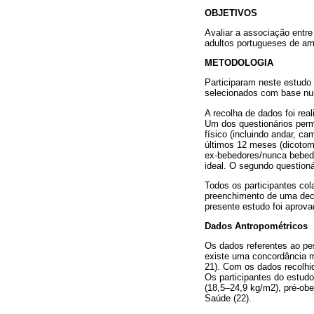
OBJETIVOS
Avaliar a associação entre
adultos portugueses de a
METODOLOGIA
Participaram neste estudo
selecionados com base nu
A recolha de dados foi rea
Um dos questionários permi
físico (incluindo andar, c
últimos 12 meses (dicotom
ex-bebedores/nunca bebedo
ideal. O segundo questioná
Todos os participantes col
preenchimento de uma decl
presente estudo foi aprov
Dados Antropométricos
Os dados referentes ao pe
existe uma concordância m
21). Com os dados recolhid
Os participantes do estud
(18,5–24,9 kg/m2), pré-ob
Saúde (22).