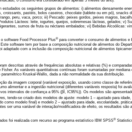
indicado, o consumo era considerado em apenas 3 meses do ano).
m estudados os seguintes grupos de alimentos: i) alimentos densamente energ
s, croissants, pastéis, bolos caseiros, chocolate (tablete ou em pó), snacks d
frango, peru, vaca, porco; iii) Pescado: peixes gordos, peixes magros, bacal
 Produtos Lácteos: leite, iogurtes, queijos, sobremesas lácteas, gelados; v) S
rigerantes, sumos de fruta ou néctares embalados; vi) Bebidas Alcoólicas: vin
®
e o software Food Processor Plus
para converter o consumo de alimentos e 
. Este software tem por base a composição nutricional de alimentos do Depar
oi adaptado com a inclusão da composição nutricional de alimentos tipicame
oram descritas através de frequências absolutas e relativas (%) e comparadas
 Fisher. As variáveis quantitativas contínuas foram sumariadas por mediana e
paramétrico Kruskal-Wallis, dada a não normalidade da sua distribuição.
eção da imagem corporal (variável exposição, usando como classe de referênc
o alimentar e a ingestão nutricional (diferentes variáveis resposta) foi avali
tivos intervalos de confiança a 95% (βÌ, IC95%)). Os modelos são apresenta
res, tendo-se criado dois modelos de ajuste: modelo 1 – ajustado para idade, 
ado como modelo final) e modelo 2 – ajustado para idade, escolaridade, prática
tes ser uma variável de interação/modificadora de efeito, os resultados são 
®
 dados foi realizada com recurso ao programa estatístico IBM SPSS
Statistic