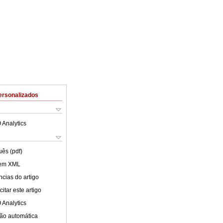
ersonalizados
 Analytics
uês (pdf)
 em XML
cias do artigo
itar este artigo
 Analytics
ão automática