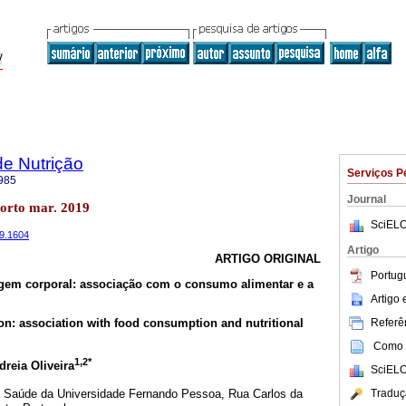
de Nutrição
Serviços P
985
Journal
orto mar. 2019
SciELO
19.1604
Artigo
ARTIGO ORIGINAL
Portug
agem corporal: associação com o consumo alimentar e a
Artigo
Referên
ion: association with food consumption and nutritional
Como c
1,2*
dreia Oliveira
SciELO
Traduç
a Saúde da Universidade Fernando Pessoa, Rua Carlos da