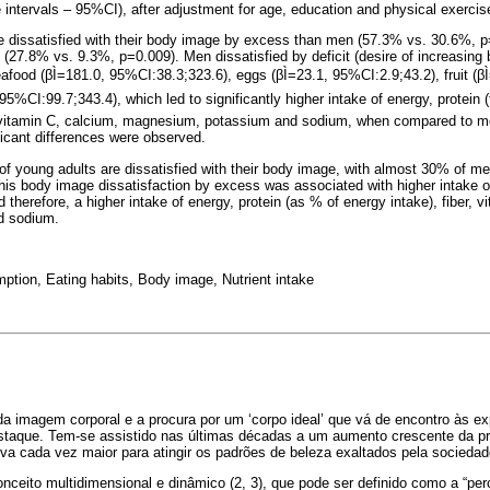
intervals – 95%CI), after adjustment for age, education and physical exercise,
dissatisfied with their body image by excess than men (57.3% vs. 30.6%, p
t (27.8% vs. 9.3%, p=0.009). Men dissatisfied by deficit (desire of increasin
afood (βÌ=181.0, 95%CI:38.3;323.6), eggs (βÌ=23.1, 95%CI:2.9;43.2), fruit (β
95%CI:99.7;343.4), which led to significantly higher intake of energy, protein 
, vitamin C, calcium, magnesium, potassium and sodium, when compared to men
icant differences were observed.
of young adults are dissatisfied with their body image, with almost 30% of me
This body image dissatisfaction by excess was associated with higher intake o
d therefore, a higher intake of energy, protein (as % of energy intake), fiber, 
d sodium.
tion, Eating habits, Body image, Nutrient intake
da imagem corporal e a procura por um ‘corpo ideal’ que vá de encontro às e
taque. Tem-se assistido nas últimas décadas a um aumento crescente da 
tiva cada vez maior para atingir os padrões de beleza exaltados pela sociedad
ceito multidimensional e dinâmico (2, 3), que pode ser definido como a “per