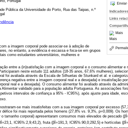
rto, Portugal
Enviar 
úde Pública da Universidade do Porto, Rua das Taipas, n.º
Indicadore
gal
Links rela
ndência
Compartilh
Mais
Mais
o com a imagem corporal pode associar-se à adoção de
Permali
tares, no entanto, a evidência é escassa e foca-se em grupos
 tais como estudantes universitários, mulheres e
iação entre a (in)satisfação com a imagem corporal e o consumo alimentar e n
iciparam neste estudo 111 adultos (18-35 anos, 67,6% mulheres), selecion
l foi avaliada através da Escala de Silhuetas de Stunkard et al. e categori
iferença negativa entre a imagem corporal real e a desejada) e insatisfação po
rporal real e a desejada). O consumo alimentar foi avaliado através da admin
a Alimentar validado para a população adulta Portuguesa. As associações for
respetivos intervalos de confiança a 95% - IC95%), após ajuste para idade, esco
exo.
ostraram-se mais insatisfeitas com a sua imagem corporal por excesso (57
r défice foi mais reportada pelos homens (27,8% vs. 9,3%, p=0,009). Os home
r o tamanho corporal) apresentaram consumos mais elevados de pescado (βÌ
Ì=23,1, IC95%:2,9;43,2), fruta (βÌ=191,3, IC95%:90,0;292,5) e hortícolas (βÌ