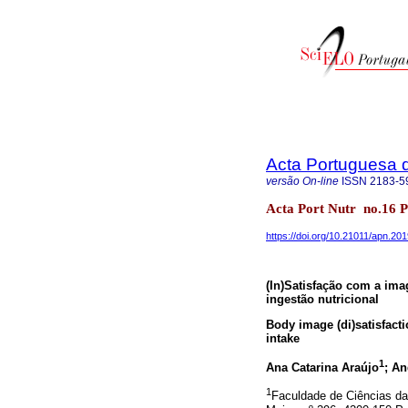
Acta Portuguesa 
versão On-line
ISSN
2183-5
Acta Port Nutr no.16 P
https://doi.org/10.21011/apn.20
(In)Satisfação com a im
ingestão nutricional
Body image (di)satisfact
intake
1
Ana Catarina Araújo
; An
1
Faculdade de Ciências d