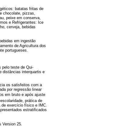
éticos: batatas fritas de
e chocolate, pizzas,
hau, peixe em conserva,
umos e Refrigerantes: Ice
ho, cerveja, bebidas
bebidas em ingestão
tamento de Agricultura dos
nte portugueses.
 pelo teste de Qui-
 distâncias interquartis e
ia os satisfeitos com a
ada por regressão linear
dos em bruto e após ajuste
escolaridade, prática de
 de exercício físico e IMC.
apresentados estratificados
s Version 25.