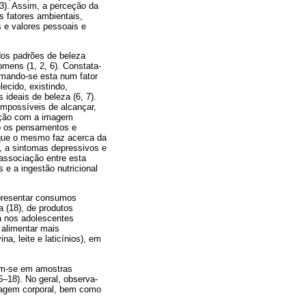
3). Assim, a perceção da
s fatores ambientais,
s e valores pessoais e
os padrões de beleza
mens (1, 2, 6). Constata-
rmando-se esta num fator
ecido, existindo,
ideais de beleza (6, 7).
 impossíveis de alcançar,
fação com a imagem
mo os pensamentos e
 que o mesmo faz acerca da
a, a sintomas depressivos e
associação entre esta
 e a ingestão nutricional
presentar consumos
 (18), de produtos
a nos adolescentes
 alimentar mais
na, leite e laticínios), em
am-se em amostras
6–18). No geral, observa-
magem corporal, bem como