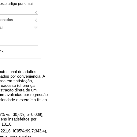
este artigo por email
s
cionados
ar
nk
utricional de adultos
ados por conveniência. A
zada em satisfação,
r excesso (diferença
istração direta de um
am avaliadas por regressão
laridade e exercício físico
,3% vs. 30,6%, p=0,009),
ns insatisfeitos por
=181,0,
=221,6, IC95%:99,7;343,4),