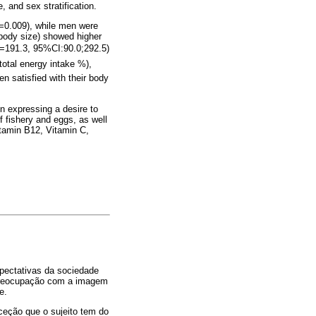
 and sex stratification.
=0.009), while men were
g body size) showed higher
Ì=191.3, 95%CI:90.0;292.5)
(total energy intake %),
 satisfied with their body
n expressing a desire to
f fishery and eggs, as well
vitamin B12, Vitamin C,
xpectativas da sociedade
preocupação com a imagem
e.
ceção que o sujeito tem do