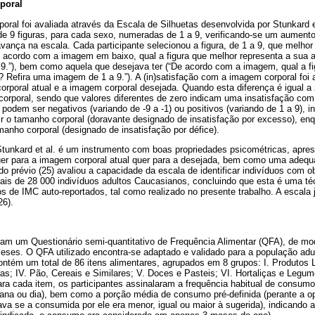
poral
ral foi avaliada através da Escala de Silhuetas desenvolvida por Stunkard et
e 9 figuras, para cada sexo, numeradas de 1 a 9, verificando-se um aument
vança na escala. Cada participante selecionou a figura, de 1 a 9, que melhor
 acordo com a imagem em baixo, qual a figura que melhor representa a sua ap
9.”), bem como aquela que desejava ter (“De acordo com a imagem, qual a fi
 Refira uma imagem de 1 a 9.”). A (in)satisfação com a imagem corporal foi 
orporal atual e a imagem corporal desejada. Quando esta diferença é igual a
orporal, sendo que valores diferentes de zero indicam uma insatisfação com
 podem ser negativos (variando de -9 a -1) ou positivos (variando de 1 a 9), i
ir o tamanho corporal (doravante designado de insatisfação por excesso), en
anho corporal (designado de insatisfação por défice).
Stunkard et al. é um instrumento com boas propriedades psicométricas, apr
 quer para a imagem corporal atual quer para a desejada, bem como uma adequ
do prévio (25) avaliou a capacidade da escala de identificar indivíduos com
ais de 28 000 indivíduos adultos Caucasianos, concluindo que esta é uma té
s de IMC auto-reportados, tal como realizado no presente trabalho. A escala j
26).
ram um Questionário semi-quantitativo de Frequência Alimentar (QFA), de mo
eses. O QFA utilizado encontra-se adaptado e validado para a população adul
ntém um total de 86 itens alimentares, agrupados em 8 grupos: I. Produtos L
as; IV. Pão, Cereais e Similares; V. Doces e Pasteis; VI. Hortaliças e Legume
ra cada item, os participantes assinalaram a frequência habitual de consu
na ou dia), bem como a porção média de consumo pré-definida (perante a 
cava se a consumida por ele era menor, igual ou maior à sugerida), indicando 