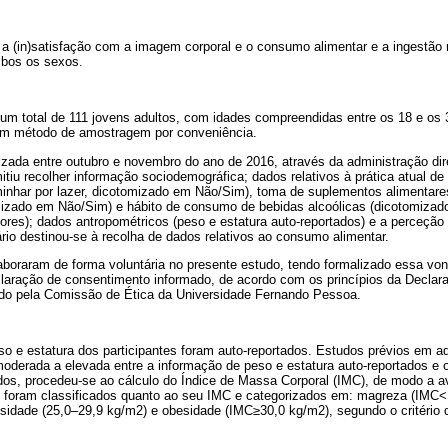
 a (in)satisfação com a imagem corporal e o consumo alimentar e a ingestão 
mbos os sexos.
 um total de 111 jovens adultos, com idades compreendidas entre os 18 e os
m método de amostragem por conveniência.
lizada entre outubro e novembro do ano de 2016, através da administração dir
tiu recolher informação sociodemográfica; dados relativos à prática atual de
aminhar por lazer, dicotomizado em Não/Sim), toma de suplementos alimentares
izado em Não/Sim) e hábito de consumo de bebidas alcoólicas (dicotomizad
res); dados antropométricos (peso e estatura auto-reportados) e a perceção 
rio destinou-se à recolha de dados relativos ao consumo alimentar.
aboraram de forma voluntária no presente estudo, tendo formalizado essa vo
aração de consentimento informado, de acordo com os princípios da Declara
ado pela Comissão de Ética da Universidade Fernando Pessoa.
so e estatura dos participantes foram auto-reportados. Estudos prévios em 
oderada a elevada entre a informação de peso e estatura auto-reportados e 
os, procedeu-se ao cálculo do Índice de Massa Corporal (IMC), de modo a ava
o foram classificados quanto ao seu IMC e categorizados em: magreza (IMC<1
esidade (25,0–29,9 kg/m2) e obesidade (IMC≥30,0 kg/m2), segundo o critério