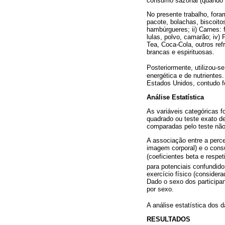
consumo sazonal (quando 
No presente trabalho, fora
pacote, bolachas, biscoito
hambúrgueres; ii) Carnes: 
lulas, polvo, camarão; iv)
Tea, Coca-Cola, outros ref
brancas e espirituosas.
Posteriormente, utilizou-s
energética e de nutrientes
Estados Unidos, contudo f
Análise Estatística
As variáveis categóricas f
quadrado ou teste exato de
comparadas pelo teste não 
A associação entre a perc
imagem corporal) e o consum
(coeficientes beta e respe
para potenciais confundido
exercício físico (consider
Dado o sexo dos participan
por sexo.
A análise estatística dos
RESULTADOS