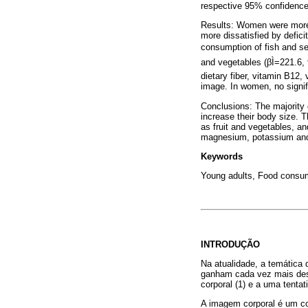
respective 95% confidence 
Results: Women were more 
more dissatisfied by defici
consumption of fish and se
and vegetables (βÌ=221.6, 
dietary fiber, vitamin B12
image. In women, no signif
Conclusions: The majority 
increase their body size. 
as fruit and vegetables, an
magnesium, potassium an
Keywords
Young adults, Food consump
INTRODUÇÃO
Na atualidade, a temática 
ganham cada vez mais des
corporal (1) e a uma tenta
A imagem corporal é um con