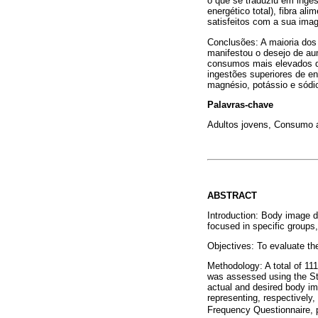
o que se traduziu em inges
energético total), fibra a
satisfeitos com a sua imag
Conclusões: A maioria dos
manifestou o desejo de au
consumos mais elevados de 
ingestões superiores de ene
magnésio, potássio e sódi
Palavras-chave
Adultos jovens, Consumo al
ABSTRACT
Introduction: Body image d
focused in specific group
Objectives: To evaluate the
Methodology: A total of 11
was assessed using the Stu
actual and desired body im
representing, respectively
Frequency Questionnaire, p