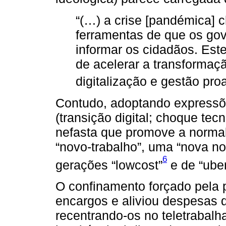
“(…) a crise [pandémica] 
ferramentas de que os go
informar os cidadãos. Est
de acelerar a transformaç
digitalização e gestão proa
Contudo, adoptando expressõ
(transição digital; choque tec
nefasta que promove a normal
“novo-trabalho”, uma “nova no
6
gerações “lowcost”
e de “ube
O confinamento forçado pela
encargos e aliviou despesas 
recentrando-os no teletrabalh