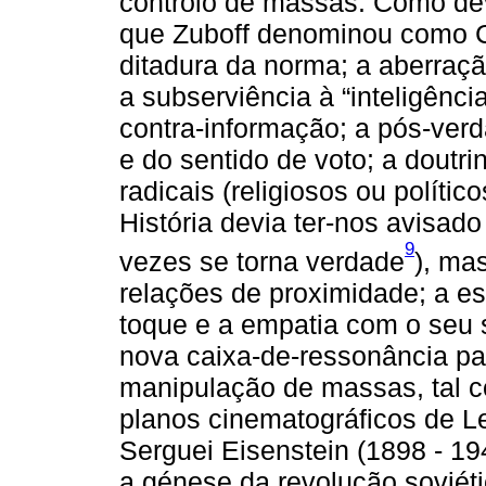
controlo de massas. Como dev
que Zuboff denominou como Ca
ditadura da norma; a aberraçã
a subserviência à “inteligência 
contra-informação; a pós-ver
e do sentido de voto; a doutr
radicais (religiosos ou polític
História devia ter-nos avisad
9
vezes se torna verdade
), ma
relações de proximidade; a es
toque e a empatia com o seu s
nova caixa-de-ressonância pa
manipulação de massas, tal c
planos cinematográficos de Le
Serguei Eisenstein (1898 - 19
a génese da revolução soviéti