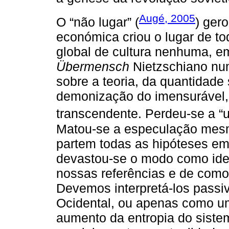
Augé, 2005
O “não lugar” (
) ger
económica criou o lugar de 
global de cultura nenhuma, 
Übermensch
Nietzschiano n
sobre a teoria, da quantidade
demonização do imensurável, 
transcendente. Perdeu-se a “uti
Matou-se a especulação mes
partem todas as hipóteses e
devastou-se o modo como ide
nossas referências e de com
Devemos interpretá-los passi
Ocidental, ou apenas como um
aumento da entropia do siste