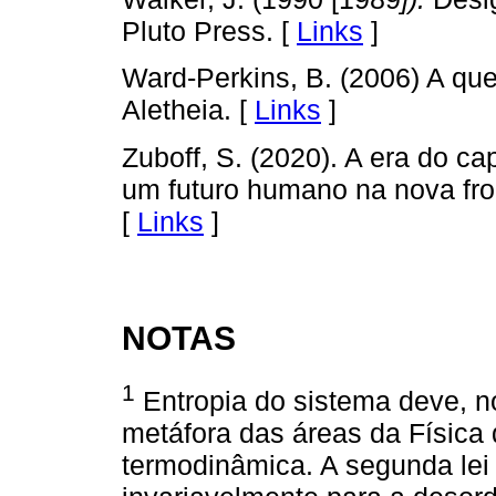
Pluto Press. [
Links
]
Ward-Perkins, B. (2006) A que
Aletheia. [
Links
]
Zuboff, S. (2020). A era do cap
um futuro humano na nova fron
[
Links
]
NOTAS
1
Entropia do sistema deve, no
metáfora das áreas da Física 
termodinâmica. A segunda lei