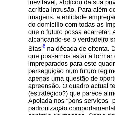
inevitável, abdicou da sua p
acrítica intrusão. Para além 
imagens, a entidade empregad
do domicílio com todas as imp
que o futuro possa acarretar. 
alcançando-se o verdadeiro s
8
Stasi
na década de oitenta. 
que possamos estar a formar 
impreparados para este quadro
perseguição num futuro regime 
apenas uma questão de oport
apreensão. O quadro actual tes
(estratégico?) que parece alm
Apoiada nos “bons serviços” p
padronização comportamental 