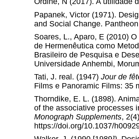
Ordine, N (2017). A utilidade d
Papanek, Victor (1971). Desi
and Social Change. Pantheon
Soares, L., Aparo, E (2010) O
de Hermenêutica como Metodo
Brasileiro de Pesquisa e Des
Universidade Anhembi, Morum
Tati, J. real. (1947)
Jour de fêt
Films e Panoramic Films: 35 
Thorndike, E. L. (1898). Anima
of the associative processes i
Monograph Supplements
, 2(4
https://doi.org/10.1037/h0092
Walker, J. (1990 [1989
]).
Desig