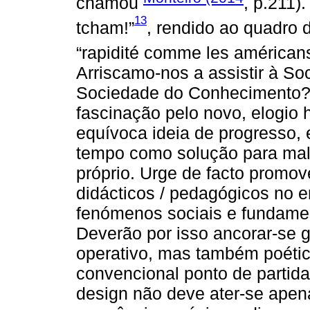
chamou
, p.211)
13
tcham!”
, rendido ao quadro 
“rapidité comme les américans”
Arriscamo-nos a assistir à So
Sociedade do Conhecimento? 
fascinação pelo novo, elogio 
equívoca ideia de progresso, 
tempo como solução para mal
próprio. Urge de facto promov
didácticos / pedagógicos no e
fenómenos sociais e fundament
Deverão por isso ancorar-se
operativo, mas também poético,
convencional ponto de partid
design não deve ater-se apen