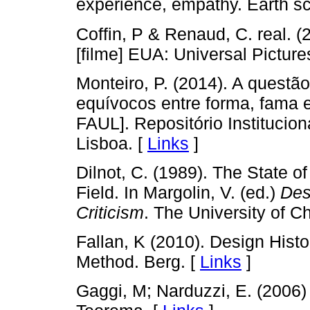
experience, empathy. Earth sc
Coffin, P & Renaud, C. real. (
[filme] EUA: Universal Pictures
Monteiro, P. (2014). A questão
equívocos entre forma, fama 
FAUL]. Repositório Institucio
Lisboa. [
Links
]
Dilnot, C. (1989). The State o
Field. In Margolin, V. (ed.)
Des
Criticism
. The University of C
Fallan, K (2010). Design Hist
Method. Berg. [
Links
]
Gaggi, M; Narduzzi, E. (2006)