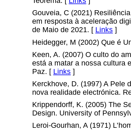
Teorema. [
Links
]
Gouveia, C (2021) Resiliência
em resposta à aceleração digi
de Maio de 2021. [
Links
]
Heidegger, M (2002) Que é U
Keen, A. (2007) O culto do am
está a matar a nossa cultura 
Paz. [
Links
]
Kerckhove, D. (1997) A Pele d
nova realidade electrónica. R
Krippendorff, K. (2005) The S
Design. University of Pennsyl
Leroi-Gourhan, A (1971) L’hom