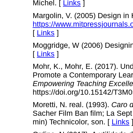
Michel. [
Links
]
Margolin, V. (2005) Design in 
https://www.mitpressjournals.
[
Links
]
Moggridge, W (2006) Designin
[
Links
]
Mohr, K., Mohr, E. (2017). Un
Promote a Contemporary Lear
Empowering Teaching Excell
https://doi.org/10.15142/T3M
Moretti, N. real. (1993).
Caro d
Sacher Film Ban film; La Sep
min) Technicolor, son. [
Links