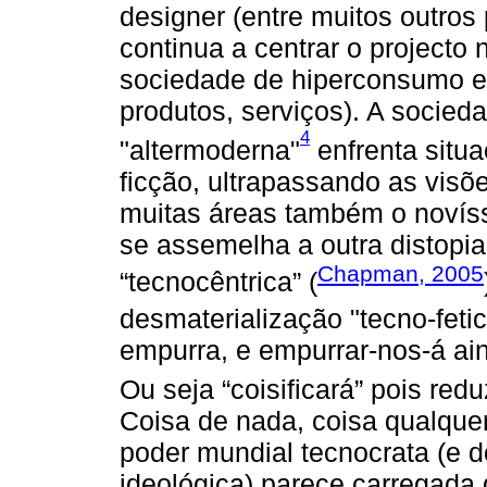
designer (entre muitos outros
continua a centrar o projecto
sociedade de hiperconsumo e 
produtos, serviços). A socie
4
"altermoderna"
enfrenta situa
ficção, ultrapassando as visõ
muitas áreas também o novís
se assemelha a outra distopi
Chapman, 2005
“tecnocêntrica” (
desmaterialização "tecno-fetic
empurra, e empurrar-nos-á ain
Ou seja “coisificará” pois red
Coisa de nada, coisa qualquer.
poder mundial tecnocrata (e d
ideológica) parece carregada 