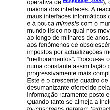
Moggridge (2006
operativa de
),
maioria dos interfaces. A rea
maus interfaces informáticos 
e à pouca
mimesis
com o mund
mundo físico no qual nos mo
ao longo de milhares de ano
aos fenómenos de obsolescê
impostos por actualizações me
“melhoramentos”. Trocou-se o
numa constante assimilação 
progressivamente mais compl
Este é o crescente quadro de 
desumanizante oferecido pela 
informação raramente posto e
Quando tanto se almeja a incl
touchscreens
geraram (expect