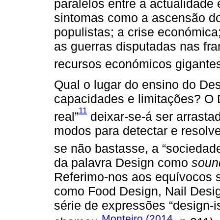
paralelos entre a actualidad
sintomas como a ascensão do 
populistas; a crise económica;
as guerras disputadas nas fr
recursos económicos gigantes
Qual o lugar do ensino do De
capacidades e limitações? O 
11
real”
deixar-se-á ser arrasta
modos para detectar e resol
se não bastasse, a “sociedad
da palavra Design como
soun
Referimo-nos aos equívocos s
como Food Design, Nail Desig
série de expressões “design-i
Monteiro (2014