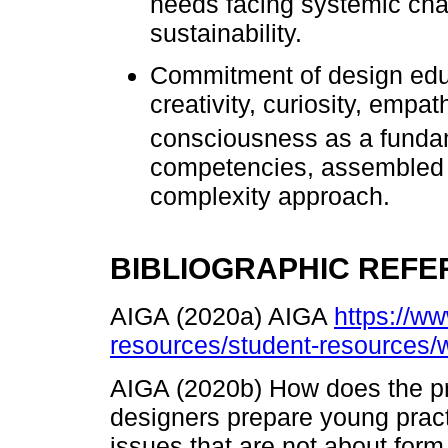
needs facing systemic cha
sustainability.
Commitment of design educ
creativity, curiosity, empa
consciousness as a fundam
competencies, assembled in
complexity approach.
BIBLIOGRAPHIC REF
AIGA (2020a) AIGA
https://ww
resources/student-resources/w
AIGA (2020b) How does the pr
designers prepare young practi
issues that are not about form