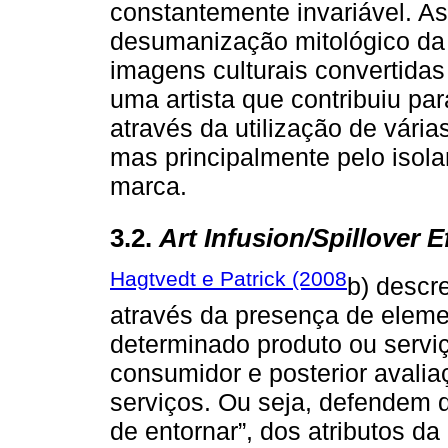
constantemente invariável. A
desumanização mitológico da 
imagens culturais convertida
uma artista que contribuiu pa
através da utilização de vária
mas principalmente pelo isol
marca.
3.2.
Art Infusion/Spillover E
Hagtvedt e Patrick (2008
b) descr
através da presença de elemen
determinado produto ou servi
consumidor e posterior aval
serviços. Ou seja, defendem 
de entornar”, dos atributos d