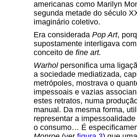
americanas como Marilyn Mon
segunda metade do século XX
imaginário coletivo.
Era considerada
Pop Art
, por
supostamente interligava com 
conceito de
fine art.
Warhol
personifica uma ligação
a sociedade mediatizada, capit
metrópoles, mostrava o quant
impessoais e vazias associan
estes retratos, numa produção
manual. Da mesma forma, utili
representar a impessoalidade
o consumo… É especificament
Monroe
(ver
figura 3
) que uma