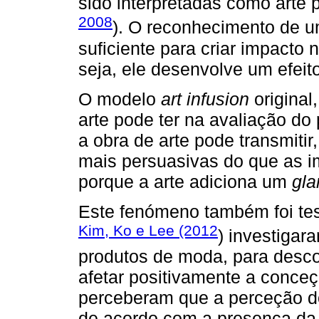
sido interpretadas como arte 
2008
). O reconhecimento de u
suficiente para criar impact
seja, ele desenvolve um efeito
O modelo
art infusion
original
arte pode ter na avaliação do
a obra de arte pode transmitir
mais persuasivas do que as im
porque a arte adiciona um
gl
Este fenómeno também foi tes
Kim, Ko e Lee (2012
) investigar
produtos de moda, para descob
afetar positivamente a conce
perceberam que a perceção d
de acordo com a presença da 