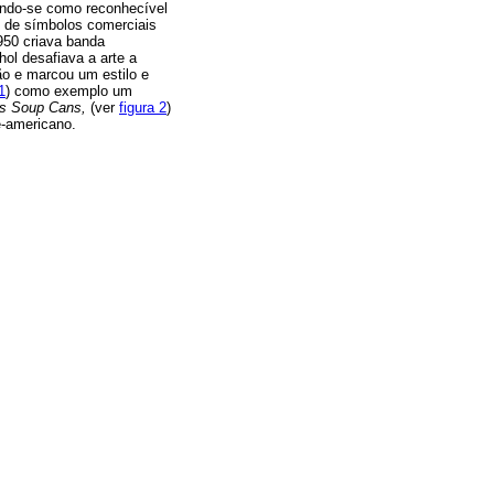
endo-se como reconhecível
e de símbolos comerciais
950 criava banda
ol desafiava a arte a
ão e marcou um estilo e
1
) como exemplo um
's Soup Cans,
(ver
figura 2
)
-americano.