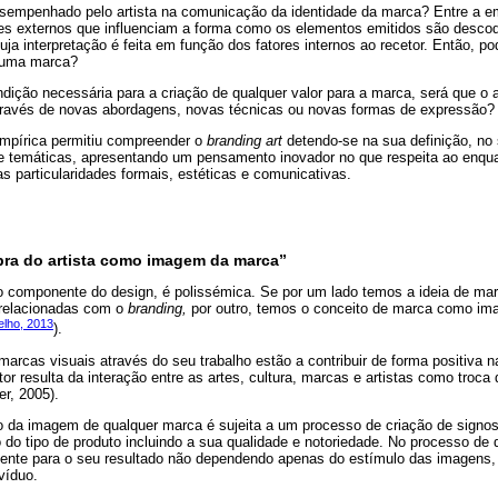
esempenhado pelo artista na comunicação da identidade da marca? Entre a e
es externos que influenciam a forma como os elementos emitidos são descodi
ja interpretação é feita em função dos fatores internos ao recetor. Então, pod
o uma marca?
dição necessária para a criação de qualquer valor para a marca, será que o a
través de novas abordagens, novas técnicas ou novas formas de expressão?
mpírica permitiu compreender o
branding art
detendo-se na sua definição, no
as e temáticas, apresentando um pensamento inovador no que respeita ao enq
s particularidades formais, estéticas e comunicativas.
obra do artista como imagem da marca”
o componente do design, é polissémica. Se por um lado temos a ideia de ma
relacionadas com o
branding,
por outro, temos o conceito de marca como im
lho, 2013
).
arcas visuais através do seu trabalho estão a contribuir de forma positiva 
ator resulta da interação entre as artes, cultura, marcas e artistas como troca
er, 2005).
 da imagem de qualquer marca é sujeita a um processo de criação de signo
do tipo de produto incluindo a sua qualidade e notoriedade. No processo de 
amente para o seu resultado não dependendo apenas do estímulo das imagens
víduo.