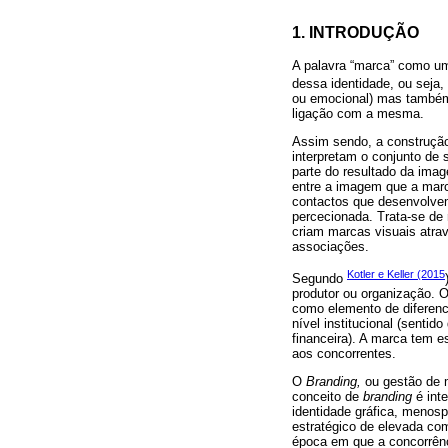
1. INTRODUÇÃO
A palavra “marca” como u
dessa identidade, ou seja, 
ou emocional) mas também
ligação com a mesma.
Assim sendo, a construção
interpretam o conjunto de 
parte do resultado da ima
entre a imagem que a marca
contactos que desenvolvem
percecionada. Trata-se de 
criam marcas visuais atrav
associações.
Kotler e Keller (2015
Segundo
produtor ou organização. O
como elemento de diferenc
nível institucional (senti
financeira). A marca tem e
aos concorrentes.
O
Branding,
ou gestão de 
conceito de
branding
é int
identidade gráfica, menos
estratégico de elevada com
época em que a concorrênc