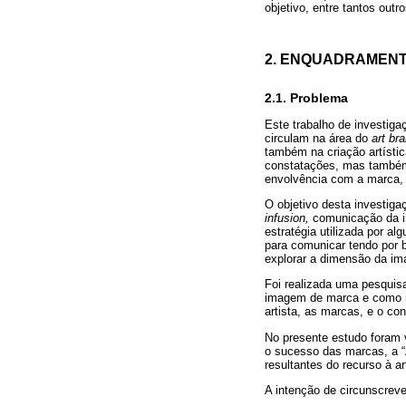
objetivo, entre tantos out
2. ENQUADRAMEN
2.1. Problema
Este trabalho de investiga
circulam na área do
art br
também na criação artístic
constatações, mas também
envolvência com a marca, 
O objetivo desta investiga
infusion,
comunicação da im
estratégia utilizada por a
para comunicar tendo por 
explorar a dimensão da i
Foi realizada uma pesquisa
imagem de marca e como re
artista, as marcas, e o co
No presente estudo foram v
o sucesso das marcas, a “At
resultantes do recurso à a
A intenção de circunscreve