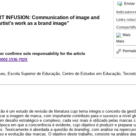
Enviar 
Indicadore
T INFUSION: Communication of image and
Links rela
artist's work as a brand image”
Compartilh
Mais
Mais
Permali
or confirms sole responsability for the article
-0002-1536-702X
 Viseu, Escola Superior de Educação, Centro de Estudos em Educação, Tecno
ção é um estudo de revisão de literatura cujo tema integra o conceito da ges
ificar a imagem de marca, com importante contributo para o sucesso a nível g
m desafio estratégico e complexo, cada vez mais é utilizado pelas marcas 
 época em que a concorrência é evidente, cujo objetivo é produzir e preparar
os. Teoricamente é abordada a questão do
branding
, com análise na repercus
so e evolução das marcas. O objetivo deste trabalho, consiste na análise da