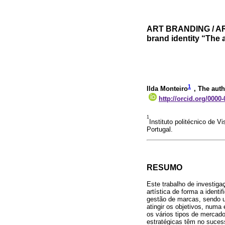
ART BRANDING / AR
brand identity “The 
1
Ilda Monteiro
, The auth
http://orcid.org/0000
1
Instituto politécnico de
Portugal.
RESUMO
Este trabalho de investiga
artística de forma a ident
gestão de marcas, sendo u
atingir os objetivos, numa
os vários tipos de mercad
estratégicas têm no suces