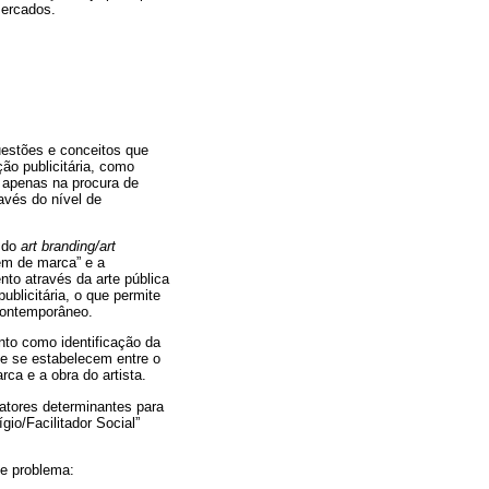
mercados.
questões e conceitos que
ão publicitária, como
e apenas na procura de
vés do nível de
a do
art branding/art
em de marca” e a
nto através da arte pública
blicitária, o que permite
contemporâneo.
nto como identificação da
e se estabelecem entre o
ca e a obra do artista.
fatores determinantes para
gio/Facilitador Social”
te problema: