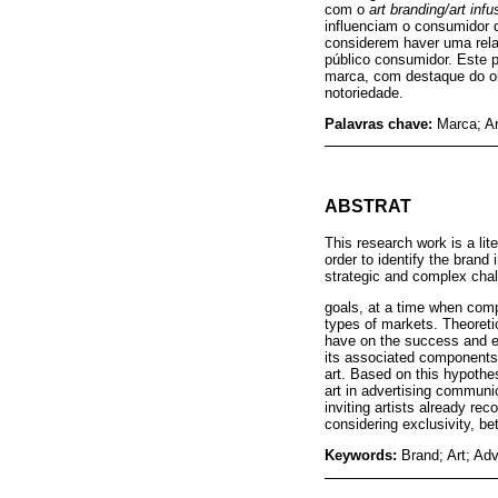
com o
art branding/art infu
influenciam o consumidor d
considerem haver uma relaç
público consumidor. Este p
marca, com destaque do obj
notoriedade.
Palavras chave:
Marca; Ar
ABSTRAT
This research work is a li
order to identify the bran
strategic and complex chall
goals, at a time when comp
types of markets. Theoretic
have on the success and evo
its associated components 
art. Based on this hypothes
art in advertising communic
inviting artists already re
considering exclusivity, be
Keywords:
Brand; Art; Ad