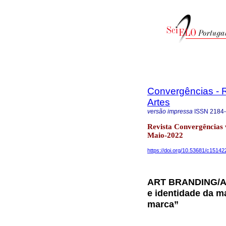
Convergências - R
Artes
versão impressa
ISSN
2184
Revista Convergências 
Maio-2022
https://doi.org/10.53681/c151
ART BRANDING/A
e identidade da m
marca”