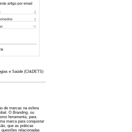
este artigo por email
s
cionados
ar
nk
logias e Saúde (CI&DETS)
tão de marcas na esfera
lobal. O
Branding
, ou
como ferramenta, para
 uma marca para conquistar
são, que as práticas
s questões relacionadas