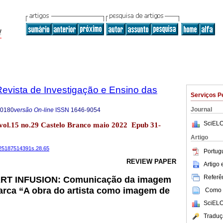
evista de Investigação e Ensino das
Serviços P
Journal
-0180
versão On-line
ISSN
1646-9054
SciELO
vol.15 no.29 Castelo Branco maio 2022 Epub 31-
Artigo
4225187514391s.28.65
Portug
REVIEW PAPER
Artigo
Referên
RT INFUSION: Comunicação da imagem
arca “A obra do artista como imagem de
Como c
SciELO
Traduç