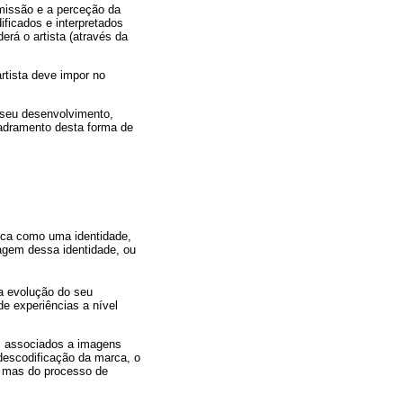
missão e a perceção da
ficados e interpretados
erá o artista (através da
rtista deve impor no
 seu desenvolvimento,
uadramento desta forma de
rca como uma identidade,
agem dessa identidade, ou
na evolução do seu
 de experiências a nível
s associados a imagens
descodificação da marca, o
, mas do processo de