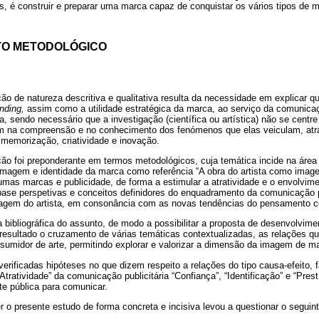
ros, é construir e preparar uma marca capaz de conquistar os vários tipos de 
TO METODOLÓGICO
ção de natureza descritiva e qualitativa resulta da necessidade em explicar 
anding,
assim como a utilidade estratégica da marca, ao serviço da comunicaç
a, sendo necessário que a investigação (científica ou artística) não se centr
 na compreensão e no conhecimento dos fenómenos que elas veiculam, atra
memorização, criatividade e inovação.
ção foi preponderante em termos metodológicos, cuja temática incide na áre
agem e identidade da marca como referência “A obra do artista como imag
lgumas marcas e publicidade, de forma a estimular a atratividade e o envolvime
base perspetivas e conceitos definidores do enquadramento da comunicação pu
magem do artista, em consonância com as novas tendências do pensamento 
 bibliográfica do assunto, de modo a possibilitar a proposta de desenvolvime
sultado o cruzamento de várias temáticas contextualizadas, as relações qu
nsumidor de arte, permitindo explorar e valorizar a dimensão da imagem de mar
erificadas hipóteses no que dizem respeito a relações do tipo causa-efeito, 
ratividade” da comunicação publicitária “Confiança”, “Identificação” e “Prestí
rte pública para comunicar.
r o presente estudo de forma concreta e incisiva levou a questionar o seguin