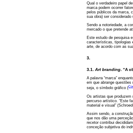
Qual o verdadeiro papel d
marca podem ocorrer fator
pelos públicos da marca, cu
sua obra) ser considerad
Sendo a notoriedade, a con
mercado o que pretende a
Este estudo de pesquisa e
características, tipologi
arte, de acordo com as sua
3.
3.1.
Art branding
. “A 
A palavra “marca” enquant
em que abrange questões 
Coe
seja, o símbolo gráfico (
Os artistas que produzem m
percurso artístico. “Este f
material e visual” (Schroed
Assim sendo, a construção
que nos dão uma perceção 
recetor contribui decidid
conceção subjetiva do indi