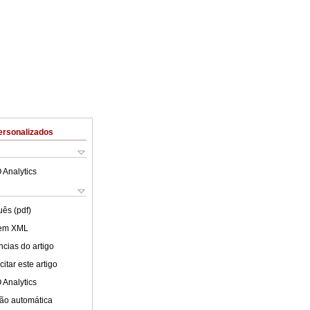
ersonalizados
 Analytics
uês (pdf)
 em XML
cias do artigo
itar este artigo
 Analytics
ão automática