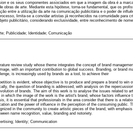
sion
e os seus componentes associados em que a imagem da obra é a marca d
e obras de arte. Mediante esta hipótese, torna-se fundamental, que os profis
ão entre a utilização da arte na comunicação publicitária e o poder de influ
rocesso, limita-se a convidar artistas já reconhecidos na comunidade para cri
eto publicitário, considerando exclusividade, entre reconhecimento de nome
te; Publicidade; Identidade; Comunicação
terature review study whose theme integrates the concept of brand management 
d image, with an important contribution to global success. Branding, or brand 
enge, is increasingly used by brands as a tool, to achieve their
etition is evident, whose objective is to produce and prepare a brand to win 
ally, the question of branding is addressed, with analysis on the repercussion
lution of brands. The aim of this work is to analyse the issues related to art
in which the image of the work is the artist's brand, whose factors influence
is, it is essential that professionals in the area consider that there is a relat
ation and the power of influence in the perception of the consuming public. Th
cognized in the community to create artistic pieces of the brand, with emphasis
tween name recognition, value, branding and notoriety.
vertising; Identity; Communication