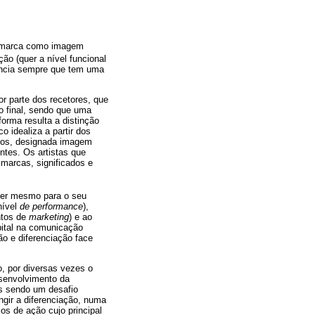
 marca como imagem
ção (quer a nível funcional
encia sempre que tem uma
 parte dos recetores, que
do final, sendo que uma
orma resulta a distinção
 idealiza a partir dos
icos, designada imagem
ntes. Os artistas que
 marcas, significados e
quer mesmo para o seu
nível
de performance
),
ntos de
marketing
) e ao
apital na comunicação
ão e diferenciação face
, por diversas vezes o
esenvolvimento da
as sendo um desafio
ngir a diferenciação, numa
s de ação cujo principal