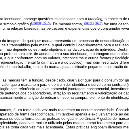
ma identidade, abrange questões relacionadas com o
branding,
o conceito de
Coelho, 2013
Aaker (2014
o símbolo gráfico (
). Da mesma forma,
) faz uma descri
 uma relação baseada nas perceções e experiências que o consumidor viv
 da imagem de qualquer marca representa um processo de descodificação por
sinais transmitidos pela marca, o qual contribui decisivamente para o resulta
gem não depende do estímulo objetivo, mas da conceção do indivíduo. Desta f
 pretende projetar, de acordo com a sua identidade, e a imagem que o público
, e que confrontam com os valores, preconceitos e outros fatores psicológ
representação mental (a da marca e a do público), mas com resultados difere
és do seu trabalho, o uso da marca ajuda a articular peças de construção de
), as marcas têm a função, desde cedo, criar valor quer para o consumidor 
 valor que a marca tem para o consumidor identifica e serve como contrato (
iação com referência ao nível comercial (vantagem concorrencial, investime
do de pertença dos colaboradores, atração no recrutamento e valorização de c
ssencialmente a função de reduzir o risco na compra, elemento de identificaç
marcas, é um tema cada vez mais recorrente na contemporaneidade. Contudo
erpretado de forma descodificada, limitando-o apenas e exclusivamente ao d
prezando desta forma outras práticas de igual importância. A gestão de marc
plexidade, cada vez mais é utilizado pelas marcas como ferramenta para ati
ia se torna cada vez mais acentuada. Estas práticas englobam diversos meio