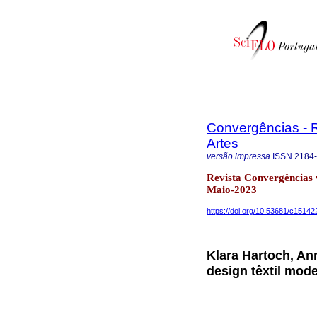
Convergências - R
Artes
versão impressa
ISSN
2184
Revista Convergências 
Maio-2023
https://doi.org/10.53681/c151
Klara Hartoch, Ann
design têxtil mod