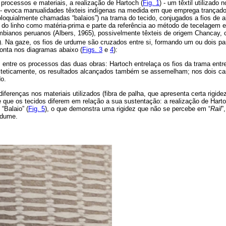
processos e materiais, a realização de Hartoch (
Fig. 1
) - um têxtil utilizado 
- evoca manualidades têxteis indígenas na medida em que emprega trançados
loquialmente chamadas “balaios”) na trama do tecido, conjugados a fios de a
za do linho como matéria-prima e parte da referência ao método de tecelagem 
lombianos peruanos (Albers, 1965), possivelmente têxteis de origem Chancay, 
). Na gaze, os fios de urdume são cruzados entre si, formando um ou dois par
onta nos diagramas abaixo (
Figs. 3
e
4
):
entre os processos das duas obras: Hartoch entrelaça os fios da trama entre
teticamente, os resultados alcançados também se assemelham; nos dois cas
o.
iferenças nos materiais utilizados (fibra de palha, que apresenta certa rigidez
e que os tecidos diferem em relação a sua sustentação: a realização de Hart
“Balaio” (
Fig. 5
), o que demonstra uma rigidez que não se percebe em “
Rail
”
rdume.