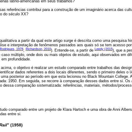
ígenas latino-americanas em seus trabalhos?
as referências contribui para a construção de um imaginário acerca das cult
go do século XX?
alitativa a partir da qual este artigo surge é descrita como uma pesquisa hi
nálise e interpretação de fenômenos passados aos quais só se tem acesso por
Rodrigues, 1978
Richardson, 2010
Leedy (2015
;
). Entende-se, a partir de
), que a pe
caso múltiplo, onde dois ou mais objetos de estudo, aqui observados em dif
 em profundidade.
acima, o objetivo é realizar um estudo comparado entre trabalhos das desi
dentificar dados referentes a dois locais diferentes, sendo o primeiro deles o 
m uma posterior ao período em que esta lecionou no Black Mountain College.
da: 1950. Em seguida, se recorre à comparação desses dados entre si. Os 
ção dessa comparação sistematizada: referências, materiais, métodos/process
tudo comparado entre um projeto de Klara Hartoch e uma obra de Anni Albers
as entre si.
Rail
” (1958)