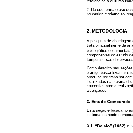
referências a culturas ind
2. De que forma o uso dess
no design moderno ao lon
2. METODOLOGIA
A pesquisa de abordagem qu
trata principalmente da a
bibliográfico-documentais (
componentes do estudo de 
temporais, são observados
Como descrito nas seções 
o artigo busca levantar e i
optou-se por trabalhar co
localizados na mesma déca
categorias para a realiza
alcançados.
3. Estudo Comparado
Esta seção é focada no es
sistematicamente comparad
3.1. “Balaio” (1952) e “