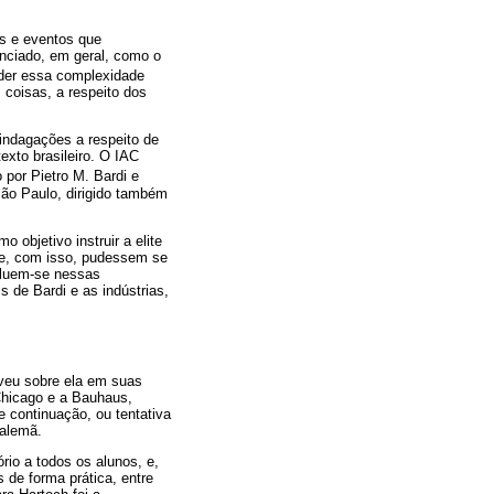
es e eventos que
nciado, em geral, como o
der essa complexidade
 coisas, a respeito dos
 indagações a respeito de
exto brasileiro. O IAC
o por Pietro M. Bardi e
ão Paulo, dirigido também
 objetivo instruir a elite
 e, com isso, pudessem se
cluem-se nessas
s de Bardi e as indústrias,
veu sobre ela em suas
 Chicago e a Bauhaus,
 continuação, ou tentativa
 alemã.
rio a todos os alunos, e,
 de forma prática, entre