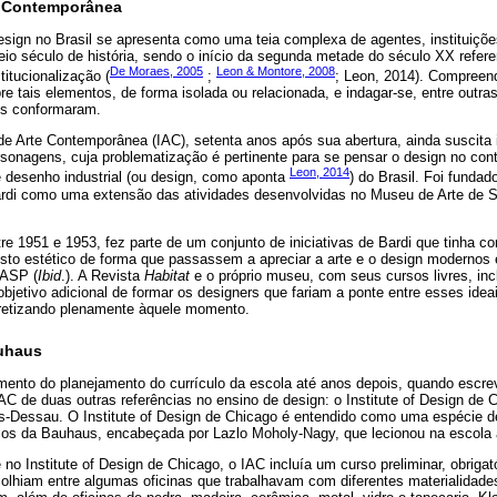
te Contemporânea
esign no Brasil se apresenta como uma teia complexa de agentes, instituiçõ
o século de história, sendo o início da segunda metade do século XX refere
De Moraes, 2005
Leon & Montore, 2008
titucionalização (
;
; Leon, 2014). Compreen
e tais elementos, de forma isolada ou relacionada, e indagar-se, entre outras
os conformaram.
 de Arte Contemporânea (IAC), setenta anos após sua abertura, ainda suscita
sonagens, cuja problematização é pertinente para se pensar o design no cont
Leon, 2014
e desenho industrial (ou design, como aponta
) do Brasil. Foi fundad
rdi como uma extensão das atividades desenvolvidas no Museu de Arte de S
e 1951 e 1953, fez parte de um conjunto de iniciativas de Bardi que tinha como
osto estético de forma que passassem a apreciar a arte e o design modernos
MASP (
Ibid
.). A Revista
Habitat
e o próprio museu, com seus cursos livres, in
 objetivo adicional de formar os designers que fariam a ponte entre esses ideai
retizando plenamente àquele momento.
auhaus
ento do planejamento do currículo da escola até anos depois, quando escre
AC de duas outras referências no ensino de design: o Institute of Design de
-Dessau. O Institute of Design de Chicago é entendido como uma espécie de
ços da Bauhaus, encabeçada por Lazlo Moholy-Nagy, que lecionou na escola
 Institute of Design de Chicago, o IAC incluía um curso preliminar, obrigató
olhiam entre algumas oficinas que trabalhavam com diferentes materialidades