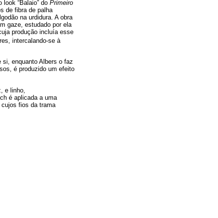
no look “Balaio” do
Primeiro
 de fibra de palha
lgodão na urdidura. A obra
em gaze, estudado por ela
cuja produção incluía esse
es, intercalando-se à
 si, enquanto Albers o faz
os, é produzido um efeito
, e linho,
och é aplicada a uma
, cujos fios da trama