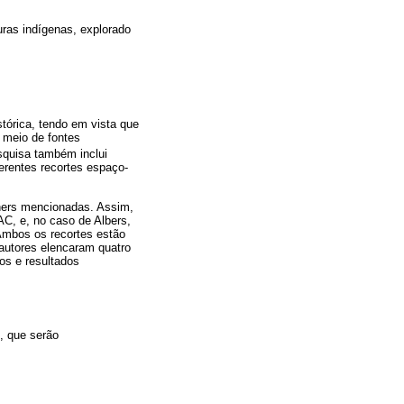
uras indígenas, explorado
stórica, tendo em vista que
 meio de fontes
squisa também inclui
erentes recortes espaço-
gners mencionadas. Assim,
IAC, e, no caso de Albers,
 Ambos os recortes estão
autores elencaram quatro
os e resultados
, que serão