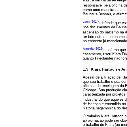
elas, a oficina de tecelage
responsável pela oficina 
como uma maneira de aprox
Bauhaus-Dessau, e afirmava
Leon (2014
) defende que es
nos documentos da Bauhaus
ascensão do nazismo na dé
ter tido outros sobrenomes
no contexto já mencionad
Almeida (2022
) confirma que
casamento, usou Klara Fr
quanto Friedländer não fo
1.3. Klara Hartoch e An
Apesar de a filiação de Kl
que seu trabalho e sua co
oficinas de tecelagem da B
Chicago. Sua produção dia
caracterizada por projeto
industrial do que aqueles 
de Hartoch é entendido no
história hegemônica do des
O trabalho Klara Hartoch 
aproximação pode ser obse
o trabalho de Klara (ao me