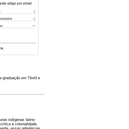
este artigo por email
s
cionados
ar
nk
s-graduação em Têxtil e
uras indígenas latino-
ítica à colonialidade,
mente, essas referências