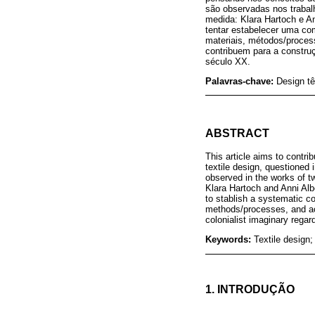
são observadas nos trabal
medida: Klara Hartoch e An
tentar estabelecer uma co
materiais, métodos/process
contribuem para a constru
século XX.
Palavras-chave:
Design tê
ABSTRACT
This article aims to contr
textile design, questioned i
observed in the works of t
Klara Hartoch and Anni Alber
to stablish a systematic co
methods/processes, and ach
colonialist imaginary regar
Keywords:
Textile design;
1. INTRODUÇÃO