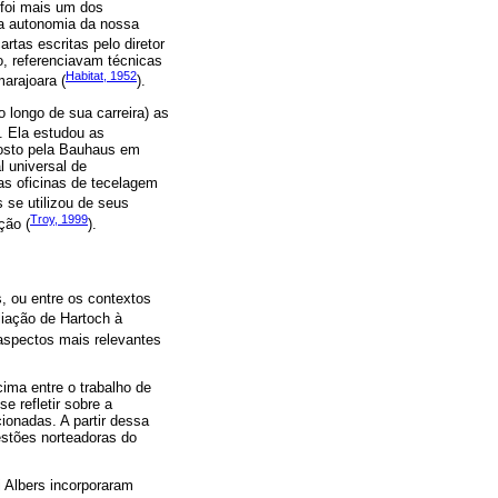
 foi mais um dos
 a autonomia da nossa
tas escritas pelo diretor
o, referenciavam técnicas
Habitat, 1952
arajoara (
).
o longo de sua carreira) as
). Ela estudou as
posto pela Bauhaus em
 universal de
as oficinas de tecelagem
s se utilizou de seus
Troy, 1999
ção (
).
s, ou entre os contextos
iliação de Hartoch à
 aspectos mais relevantes
ima entre o trabalho de
e refletir sobre a
cionadas. A partir dessa
estões norteadoras do
 Albers incorporaram