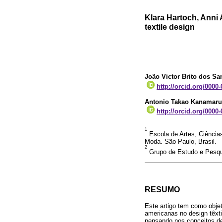
Klara Hartoch, Anni
textile design
João Victor Brito dos Sa
http://orcid.org/0000
Antonio Takao Kanamaru
http://orcid.org/0000
1
Escola de Artes, Ciênci
Moda. São Paulo, Brasil.
2
Grupo de Estudo e Pesqui
RESUMO
Este artigo tem como objet
americanas no design têxt
pensando nos conceitos de