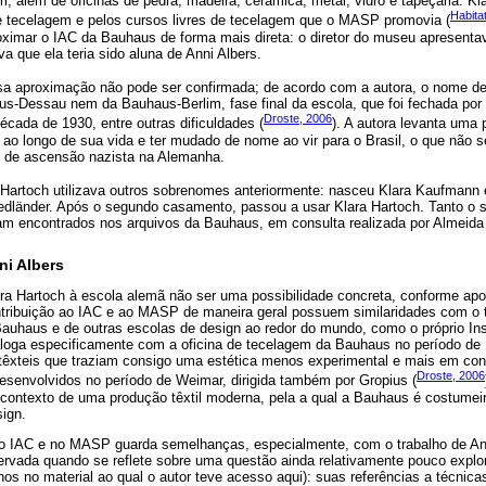
m, além de oficinas de pedra, madeira, cerâmica, metal, vidro e tapeçaria. Kla
Habita
de tecelagem e pelos cursos livres de tecelagem que o MASP promovia (
imar o IAC da Bauhaus de forma mais direta: o diretor do museu apresenta
 que ela teria sido aluna de Anni Albers.
sa aproximação não pode ser confirmada; de acordo com a autora, o nome de
-Dessau nem da Bauhaus-Berlim, fase final da escola, que foi fechada por 
Droste, 2006
cada de 1930, entre outras dificuldades (
). A autora levanta uma 
 ao longo de sua vida e ter mudado de nome ao vir para o Brasil, o que não 
o de ascensão nazista na Alemanha.
 Hartoch utilizava outros sobrenomes anteriormente: nasceu Klara Kaufmann e
iedländer. Após o segundo casamento, passou a usar Klara Hartoch. Tanto 
ram encontrados nos arquivos da Bauhaus, em consulta realizada por Almeida
ni Albers
ara Hartoch à escola alemã não ser uma possibilidade concreta, conforme apo
ntribuição ao IAC e ao MASP de maneira geral possuem similaridades com o 
auhaus e de outras escolas de design ao redor do mundo, como o próprio Ins
loga especificamente com a oficina de tecelagem da Bauhaus no período de 
s têxteis que traziam consigo uma estética menos experimental e mais em c
Droste, 2006
desenvolvidos no período de Weimar, dirigida também por Gropius (
 contexto de uma produção têxtil moderna, pela a qual a Bauhaus é costume
ign.
no IAC e no MASP guarda semelhanças, especialmente, com o trabalho de An
rvada quando se reflete sobre uma questão ainda relativamente pouco expl
nos no material ao qual o autor teve acesso aqui): suas referências a técnica