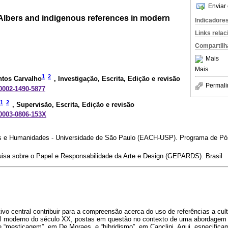
Enviar 
 Albers and indigenous references in modern
Indicadore
Links rela
Compartilh
Mais
Mais
1
2
ntos Carvalho
, Investigação, Escrita, Edição e revisão
Permali
-0002-1490-5877
1
2
, Supervisão, Escrita, Edição e revisão
-0003-0806-153X
as e Humanidades - Universidade de São Paulo (EACH-USP). Programa de Pó
sa sobre o Papel e Responsabilidade da Arte e Design (GEPARDS). Brasil
ivo central contribuir para a compreensão acerca do uso de referências a cult
il moderno do século XX, postas em questão no contexto de uma abordagem cr
 “mestiçagem”, em De Moraes, e “hibridismo”, em Canclini. Aqui, especifica