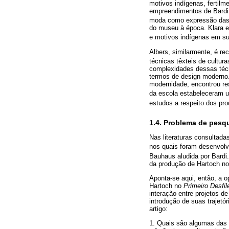
motivos indígenas, fertilm
empreendimentos de Bardi 
moda como expressão das 
do museu à época. Klara e
e motivos indígenas em su
Albers, similarmente, é re
técnicas têxteis de cultur
complexidades dessas técn
termos de design moderno.
modernidade, encontrou re
da escola estabeleceram u
estudos a respeito dos pro
1.4. Problema de pesq
Nas literaturas consultada
nos quais foram desenvol
Bauhaus aludida por Bardi
da produção de Hartoch no
Aponta-se aqui, então, a 
Hartoch no
Primeiro Desfil
interação entre projetos de
introdução de suas trajetó
artigo:
1. Quais são algumas das 