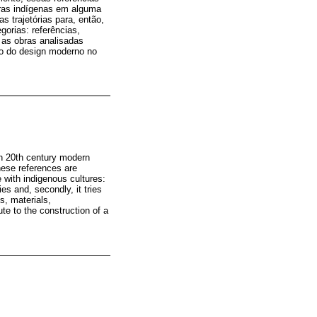
uras indígenas em alguma
 trajetórias para, então,
orias: referências,
 as obras analisadas
go do design moderno no
in 20th century modern
these references are
 with indigenous cultures:
es and, secondly, it tries
s, materials,
te to the construction of a