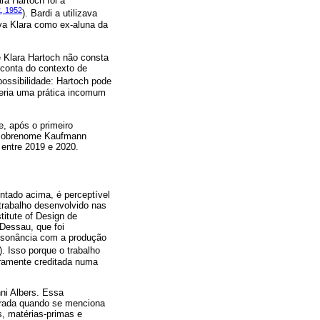
ra Hartoch foi a
t, 1952
). Bardi a utilizava
va Klara como ex-aluna da
 Klara Hartoch não consta
conta do contexto de
possibilidade: Hartoch pode
seria uma prática incomum
, após o primeiro
o sobrenome Kaufmann
 entre 2019 e 2020.
ntado acima, é perceptível
trabalho desenvolvido nas
titute of Design de
Dessau, que foi
onsonância com a produção
). Isso porque o trabalho
iramente creditada numa
ni Albers. Essa
orada quando se menciona
s, matérias-primas e