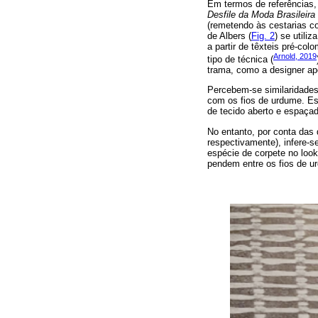
Em termos de referências, 
Desfile da Moda Brasileira
(remetendo às cestarias co
de Albers (
Fig. 2
) se utili
a partir de têxteis pré-co
Arnold, 2019
tipo de técnica (
trama, como a designer ap
Percebem-se similaridades 
com os fios de urdume. Es
de tecido aberto e espaçad
No entanto, por conta das d
respectivamente), infere-s
espécie de corpete no look 
pendem entre os fios de u