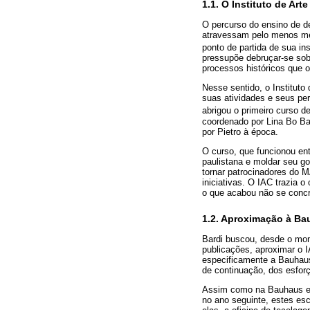
1.1. O Instituto de Ar
O percurso do ensino de d
atravessam pelo menos mei
ponto de partida de sua ins
pressupõe debruçar-se sobr
processos históricos que 
Nesse sentido, o Instituto
suas atividades e seus per
abrigou o primeiro curso d
coordenado por Lina Bo Ba
por Pietro à época.
O curso, que funcionou entr
paulistana e moldar seu g
tornar patrocinadores do 
iniciativas. O IAC trazia o
o que acabou não se conc
1.2. Aproximação à B
Bardi buscou, desde o mom
publicações, aproximar o I
especificamente a Bauhaus
de continuação, dos esfor
Assim como na Bauhaus e no
no ano seguinte, estes esc