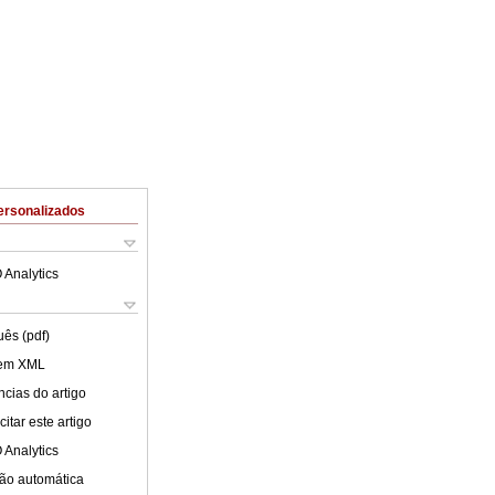
ersonalizados
 Analytics
uês (pdf)
 em XML
cias do artigo
itar este artigo
 Analytics
ão automática