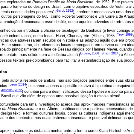
ente exploradas no
Primeiro Desfile da Moda Brasileira
, de 1952. Este projeto
para o fomento do design no Brasil, com o objetivo específico de “estimular
Bardi, 1952
reais necessidades populares” (
), conforme mencionava uma das car
 outros personagens do IAC, como Roberto Sambonet e Lilli Correia de Araúj
a produção direcionada a esse desfile, como aqueles advindos de artefatos m
conhecida por introduzir à oficina de tecelagem da Bauhaus (e levar consigo a
Troy, 1999
as pré-colombianas, como Incas, Huari, Chancay etc. (Albers, 1965;
icas que atravessaram séculos de história e as adaptou àquilo que era pro
 Esse sincretismo, dos elementos locais empregados em serviço de um ideal
spaldo principalmente na fase de Dessau dirigida por Hannes Meyer, quando 
Droste, 2006
Smith, 2014
m contato mais sólido com a indústria alemã (
;
) e Alber
cessos têxteis pré-colombianos para facilitar a estandardização de sua produ
uisa
s pelo autor a respeito de ambas, não são traçados paralelos entre suas obra
Leon (2014
vidas.
) esclarece apenas a questão relativa à hipotética e esquiva f
Almeida (2022
.
) contribui para a desmistificação dessa hipótese e aponta para
 Brasil que vão além de apenas uma possível ligação à escola alemã.
oportunidade para uma investigação acerca das aproximações mencionadas ac
e da Moda Brasileira
e o de Albers, justificando-se a partir da necessidade de s
 design têxtil e formas culturais locais, como as culturas indígenas aqui men
rias e dos contextos nos quais estiveram inseridas, é possível delinear as qu
aproximações e os distanciamentos entre a forma como Klara Hartoch e Anni