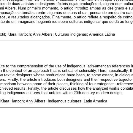
hos de duas artistas e designers têxteis cujas produções dialogam com cult
ni Albers. Num primeiro momento, o artigo introduz ambas as designers e suas
mparação sistemática entre algumas de suas obras, pensando em quatro categ
os, e resultados alcançados. Finalmente, o artigo reflete a respeito de como
ção de um imaginário hegemônico sobre culturas indígenas que se dá ao lon
xtil; Klara Hartoch; Anni Albers; Culturas indígenas; América Latina
ibute to the comprehension of the use of indigenous latin-american references 
n the context of an approach that is critical of coloniality. Here, specifically, 
wo textile designers whose productions have been, to some extent, in dialogue
s. Firstly, the article introduces both designers and their respective trajectori
mparison between some of their pieces, thinking of four categories: reference
ieved results. Finally, the article discusses how the analyzed works contribu
ding indigenous cultures that unfolds within 20th century modern design.
 Klara Hartoch; Anni Albers; Indigenous cultures; Latin America