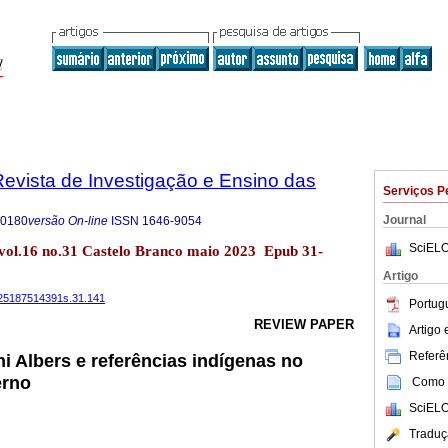
evista de Investigação e Ensino das
Serviços P
Journal
-0180
versão On-line
ISSN
1646-9054
SciELO
vol.16 no.31 Castelo Branco maio 2023 Epub 31-
Artigo
4225187514391s.31.141
Portug
REVIEW PAPER
Artigo
Referên
i Albers e referências indígenas no
erno
Como c
SciELO
Traduç