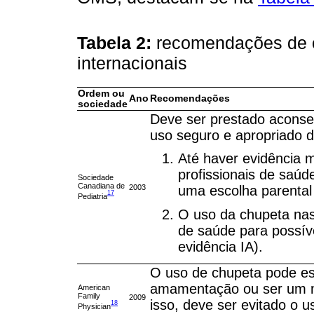
Tabela 2:
recomendações de 
internacionais
Ordem ou
Ano
Recomendações
sociedade
Deve ser prestado aconsel
uso seguro e apropriado d
Até haver evidência m
profissionais de saú
Sociedade
Canadiana de
2003
uma escolha parental
17
Pediatria
O uso da chupeta nas 
de saúde para possív
evidência IA).
O uso de chupeta pode es
amamentação ou ser um m
American
Family
2009
isso, deve ser evitado o 
18
Physician