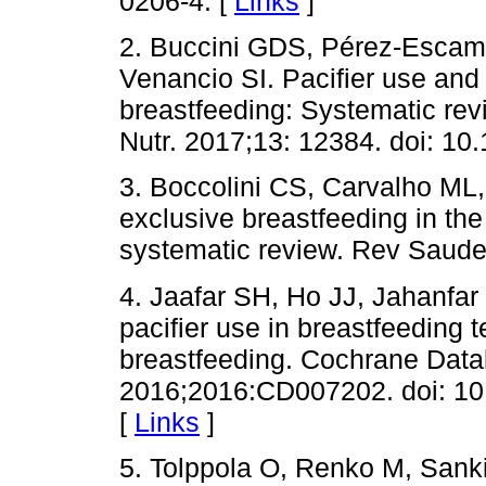
0206-4. [
Links
]
2. Buccini GDS, Pérez-Escami
Venancio SI. Pacifier use and 
breastfeeding: Systematic rev
Nutr. 2017;13: 12384. doi: 10
3. Boccolini CS, Carvalho ML,
exclusive breastfeeding in the f
systematic review. Rev Saude
4. Jaafar SH, Ho JJ, Jahanfar 
pacifier use in breastfeeding t
breastfeeding. Cochrane Data
2016;2016:CD007202. doi: 1
[
Links
]
5. Tolppola O, Renko M, Sankil