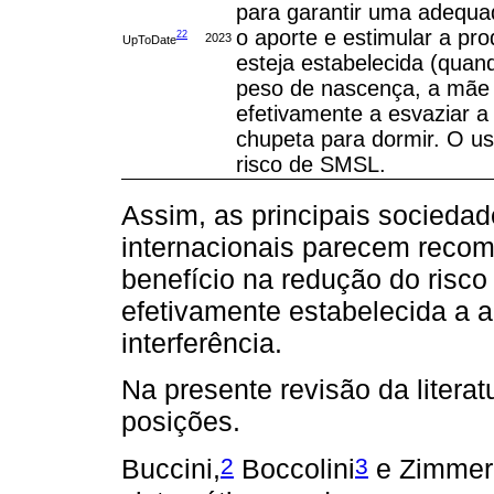
para garantir uma adequa
o aporte e estimular a pr
22
2023
UpToDate
esteja estabelecida (quan
peso de nascença, a mãe ti
efetivamente a esvaziar 
chupeta para dormir. O us
risco de SMSL.
Assim, as principais sociedad
internacionais parecem recom
benefício na redução do risc
efetivamente estabelecida a 
interferência.
Na presente revisão da litera
posições.
2
3
Buccini,
Boccolini
e Zimme