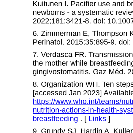
Kuitunen I. Pacifier use and b
newborns - a systematic revie
2022;181:3421-8. doi: 10.100
6. Zimmerman E, Thompson K. 
Perinatol. 2015;35:895-9. doi:
7. Verdasca FR. Transmission 
the mother while breastfeeding
gingivostomatitis. Gaz Méd. 2
8. Organization WH. Ten steps
[accessed Jan 2023] Available
https://www.who.int/teams/nutr
nutrition-actions-in-health-sy
breastfeeding
. [
Links
]
9. Grundy SJ, Hardin A, Kuller