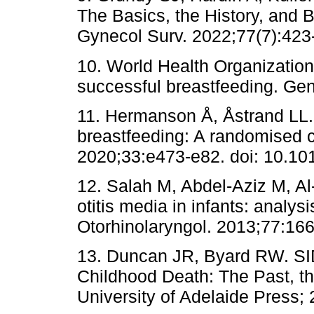
The Basics, the History, and B
Gynecol Surv. 2022;77(7):423
10. World Health Organization.
successful breastfeeding. G
11. Hermanson Å, Åstrand LL. T
breastfeeding: A randomised co
2020;33:e473-e82. doi: 10.10
12. Salah M, Abdel-Aziz M, Al
otitis media in infants: analysis
Otorhinolaryngol. 2013;77:166
13. Duncan JR, Byard RW. SI
Childhood Death: The Past, th
University of Adelaide Press; 