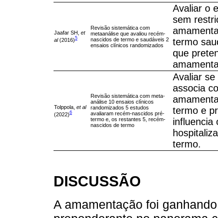
Avaliar o 
sem restr
Revisão sistemática com
amamenta
Jaafar SH,
et
metaanálise que avaliou recém-
5
nascidos de termo e saudáveis 2
termo sau
al
(2016)
ensaios clínicos randomizados
que prete
amamentaç
Avaliar se
associa c
Revisão sistemática com meta-
amamenta
análise 10 ensaios clínicos
Tolppola,
et al
randomizados 5 estudos
termo e p
6
avaliaram recém-nascidos pré-
(2022)
termo e, os restantes 5, recém-
influencia
nascidos de termo
hospitaliz
termo.
DISCUSSÃO
A amamentação foi ganhando