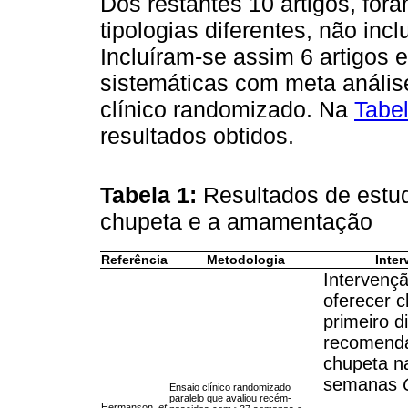
Dos restantes 10 artigos, for
tipologias diferentes, não incl
Incluíram-se assim 6 artigos 
sistemáticas com meta análise
clínico randomizado. Na
Tabe
resultados obtidos.
Tabela 1:
Resultados de estu
chupeta e a amamentação
Referência
Metodologia
Inte
Intervenç
oferecer 
primeiro d
recomenda
chupeta n
semanas
Ensaio clínico randomizado
paralelo que avaliou recém-
Hermanson,
et