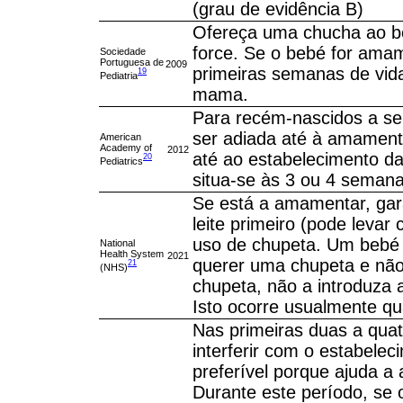
(grau de evidência B)
Ofereça uma chucha ao beb
force. Se o bebé for ama
Sociedade
Portuguesa de
2009
primeiras semanas de vida
19
Pediatria
mama.
Para recém-nascidos a se
ser adiada até à amament
American
Academy of
2012
até ao estabelecimento d
20
Pediatrics
situa-se às 3 ou 4 semana
Se está a amamentar, gar
leite primeiro (pode levar
uso de chupeta. Um bebé 
National
Health System
2021
querer uma chupeta e não
21
(NHS)
chupeta, não a introduza
Isto ocorre usualmente q
Nas primeiras duas a qua
interferir com o estabel
preferível porque ajuda a 
Durante este período, se 