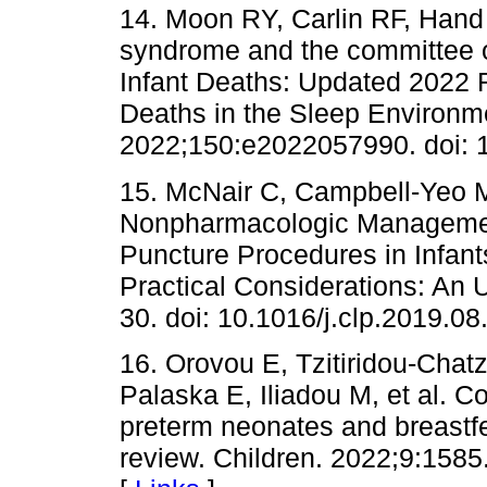
14. Moon RY, Carlin RF, Hand 
syndrome and the committee 
Infant Deaths: Updated 2022 
Deaths in the Sleep Environme
2022;150:e2022057990. doi: 
15. McNair C, Campbell-Yeo M
Nonpharmacologic Managemen
Puncture Procedures in Infan
Practical Considerations: An 
30. doi: 10.1016/j.clp.2019.08
16. Orovou E, Tzitiridou-Chat
Palaska E, Iliadou M, et al. Co
preterm neonates and breastfe
review. Children. 2022;9:1585