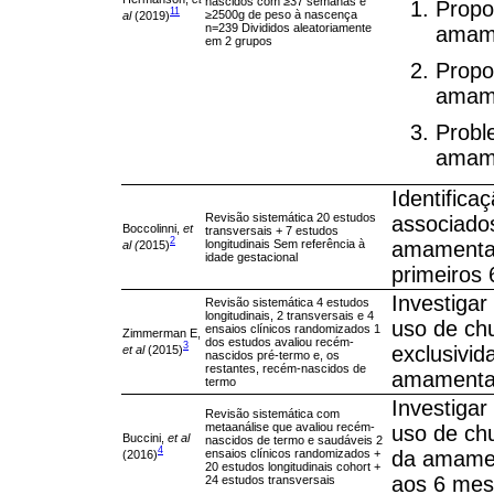
nascidos com ≥37 semanas e
Propo
11
≥2500g de peso à nascença
al
(2019)
n=239 Divididos aleatoriamente
amam
em 2 grupos
Propo
amame
Probl
amame
Identifica
Revisão sistemática 20 estudos
associado
Boccolinni,
et
transversais + 7 estudos
2
longitudinais Sem referência à
amamentaç
al (
2015)
idade gestacional
primeiros
Investigar
Revisão sistemática 4 estudos
longitudinais, 2 transversais e 4
uso de chu
ensaios clínicos randomizados 1
Zimmerman E,
dos estudos avaliou recém-
3
exclusivi
et al
(2015)
nascidos pré-termo e, os
restantes, recém-nascidos de
amamenta
termo
Investigar
Revisão sistemática com
metaanálise que avaliou recém-
uso de chu
Buccini,
et al
nascidos de termo e saudáveis 2
4
ensaios clínicos randomizados +
da amamen
(2016)
20 estudos longitudinais cohort +
aos 6 mes
24 estudos transversais