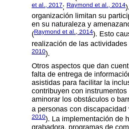
et al., 2017
Raymond et al., 2014
;
)
organización limitan su partic
en su naturaleza y amenazando
Raymond et al., 2014
(
). Esto caus
realización de las actividade
2010
).
Otros aspectos que dan cuenta
falta de entrega de informaci
asistidas para facilitar la inc
contribuyen con instrumentos
aminorar los obstáculos o barr
a personas con discapacidad v
2010
). La implementación de h
grabadora, programas de comp