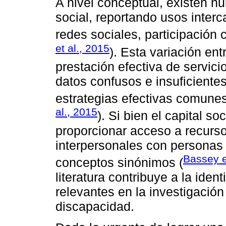
A nivel conceptual, existen n
social, reportando usos interc
redes sociales, participación c
et al., 2015
). Esta variación ent
prestación efectiva de servici
datos confusos e insuficiente
estrategias efectivas comunes
al., 2015
). Si bien el capital so
proporcionar acceso a recurso
interpersonales con personas 
Bassey e
conceptos sinónimos (
literatura contribuye a la iden
relevantes en la investigació
discapacidad.