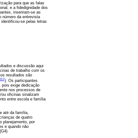
rização para que as falas
onal, e a fidedignidade dos
pantes, inseriram-se as
 o número da entrevista
dentificou-se pelas letras
ultados e discussão aqui
cinas de trabalho com os
, os resultados são
2017
). Os participantes
, pois exige dedicação
mente nos processos de
/ou oficinas sinalizam
to entre escola e família
e até da família,
crianças de quatro
do planejamento, por
res e quando não
(G4)