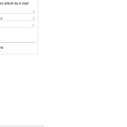
is article by e-mail
ks
nk