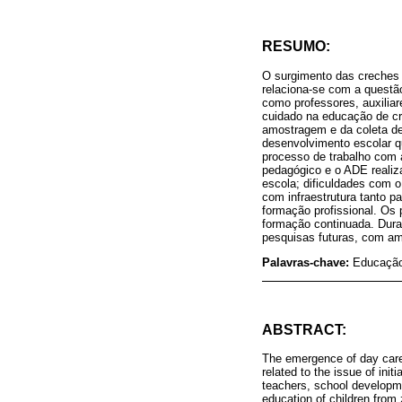
RESUMO:
O surgimento das creches 
relaciona-se com a questão
como professores, auxilia
cuidado na educação de cri
amostragem e da coleta de 
desenvolvimento escolar q
processo de trabalho com a
pedagógico e o ADE realiza
escola; dificuldades com 
com infraestrutura tanto 
formação profissional. Os 
formação continuada. Duran
pesquisas futuras, com am
Palavras-chave:
Educação
ABSTRACT:
The emergence of day care c
related to the issue of ini
teachers, school developme
education of children from 