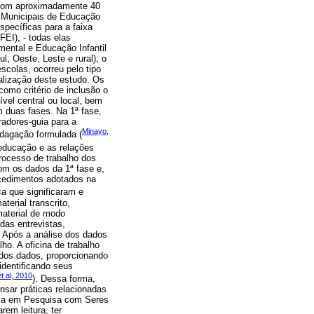
, com aproximadamente 40
s Municipais de Educação
specíficas para a faixa
FEI), - todas elas
mental e Educação Infantil
, Oeste, Leste e rural); o
scolas, ocorreu pelo tipo
alização deste estudo. Os
como critério de inclusão o
ível central ou local, bem
m duas fases. Na 1ª fase,
radores-guia para a
Minayo,
ndagação formulada (
 educação e as relações
processo de trabalho dos
com os dados da 1ª fase e,
rocedimentos adotados na
a que significaram e
terial transcrito,
material de modo
 das entrevistas,
 Após a análise dos dados
lho. A oficina de trabalho
 dos dados, proporcionando
identificando seus
 al, 2010
). Dessa forma,
nsar práticas relacionadas
tica em Pesquisa com Seres
em leitura, ter