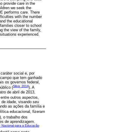
o provide care in the
hildren we seek the
DE performs care. There
ficulties with the number
 and the educational
 families closer to school
g the view of the family,
situations experienced.
aráter social e, por
sse campo que tem ganhado
is os governos federal,
Silva, 2014
úblico (
). A
tro de abril de 2013,
 entre outros aspectos,
s de idade, visando seu
ando as ações da família e
lítica educacional, fizeram
), o trabalho dos
ões de aprendizagem.
ar Nacional para a Educação