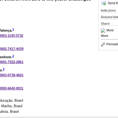
Send th
Indicators
Related lin
Share
1
More
alença.
-0003-1145-5732
More
Permali
-0002-7417-4439
2
Tonhom.
-0001-7522-2861
2
o.
-0003-0738-4601
-0002-6642-0011
ducação, Brasil
Marília, Brasil
lista, Brasil