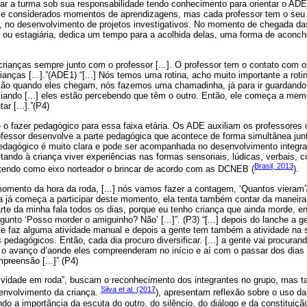
ar a turma sob sua responsabilidade tendo conhecimento para orientar o A
 e considerados momentos de aprendizagens, mas cada professor tem o seu 
 no desenvolvimento de projetos investigativos. No momento de chegada das
 ou estagiária, dedica um tempo para a acolhida delas, uma forma de aconch
crianças sempre junto com o professor [...]. O professor tem o contato com o
anças [...].”(ADE1) “[...] Nós temos uma rotina, acho muito importante a roti
tão quando eles chegam, nós fazemos uma chamadinha, já para ir guardand
ciando [...] eles estão percebendo que têm o outro. Então, ele começa a me
ar [...].”(P4)
 o fazer pedagógico para essa faixa etária. Os ADE auxiliam os professores
ofessor desenvolve a parte pedagógica que acontece de forma simultânea jun
edagógico é muito clara e pode ser acompanhada no desenvolvimento integral
ilitando à criança viver experiências nas formas sensoriais, lúdicas, verbais, 
Brasil, 2013
 tendo como eixo norteador o brincar de acordo com as DCNEB (
).
o momento da hora da roda, [...] nós vamos fazer a contagem, ‘Quantos vieram
nça já começa a participar deste momento, ela tenta também contar da maneira 
rte da minha fala todos os dias, porque eu tenho criança que ainda morde, e
gunto ‘Posso morder o amiguinho? Não’ [...]”. (P3) “[...] depois do lanche a g
nte faz alguma atividade manual e depois a gente tem também a atividade na s
 pedagógicos. Então, cada dia procuro diversificar. [...] a gente vai procuran
o avanço d’aonde eles compreenderam no início e aí com o passar dos dias 
preensão [...]” (P4)
atividade em roda”, buscam o reconhecimento dos integrantes no grupo, mas
Silva et al. (2017
envolvimento da criança.
), apresentam reflexão sobre o uso d
ndo a importância da escuta do outro, do silêncio, do diálogo e da constituiçã