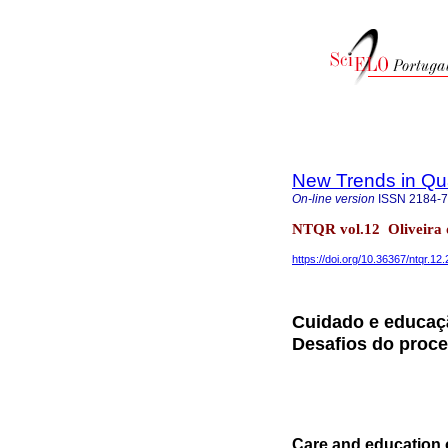
New Trends in Qua
On-line version
ISSN
2184-
NTQR vol.12 Oliveira 
https://doi.org/10.36367/ntqr.12
Cuidado e educaçã
Desafios do proce
Care and education o