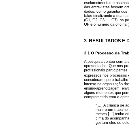
esclarecimentos e assinatu
das entrevistas fossem grav
dados, como garantia dos a
falas sinalizando a sua cat
(G1, G2, G3, ... G7), os p
OF e o número da oficina 
3. RESULTADOS E
3.1 O Processo de Trab
A pesquisa contou com a ef
apresentados. Que nos pro
profissionais participantes
expressos nos processos e
consideram que o trabalho 
intensa na organização da
ensino-aprendizagem, envol
alguns momentos que permi
comprometida com a aprend
“[...] A criança se 
mais é um trabalho 
meses [...] tenho cr
cima do acompanham
gostam eles se col