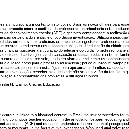
está vinculado a um contexto histórico, no Brasil os novos olhares para es
 da formação inicial e contínua de professores, na articulação entre o educar 
res de desenvolvimento escolar (ADE) e gestores compreendem a realização 
anças de zero a dois anos, é o foco dessa investigação. Utilizou a pesquisa q
dados em entrevistas e oficinas de trabalho com gestores, professores e aux
ue prestam atendimento nas unidades municipais de educação da cidade pe
s crianças busca-se a articulação do educar e do cuidar, o professor planej
 o cuidado. Há divergências da concepção de cuidar e educar entre as famíli
o número de crianças por sala, tendo em vista o atendimento às necessidade
para o cuidado como para o processo educacional; pouco ou nenhum tempo par
profissionais propuseram estratégias para aproximar as famílias da escola e
te a investigação, percebeu-se o limite de não se ter a visão da família, o q
pliação a compreensão dos problemas e situações vividos.
 infantil; Ensino; Creche; Educação
enters is linked to a historical context, in Brazil the new perspectives for thi
tial and continuous teacher education, in the articulation between educating an
nt assistants (ADE) and managers understand the realization of pedagogical 
zero to two years, is the focus of this investigation. Who used qualitative re