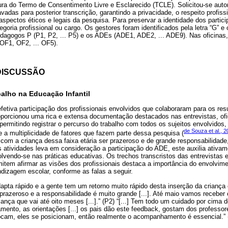
ra do Termo de Consentimento Livre e Esclarecido (TCLE). Solicitou-se auto
adas para posterior transcrição, garantindo a privacidade, o respeito profissi
spectos éticos e legais da pesquisa. Para preservar a identidade dos partici
egoria profissional ou cargo. Os gestores foram identificados pela letra “G” e
edagogos P (P1, P2, ... P5) e os ADEs (ADE1, ADE2, ... ADE9). Nas oficinas, i
(OF1, OF2, ... OF5).
 DISCUSSÃO
alho na Educação Infantil
etiva participação dos profissionais envolvidos que colaboraram para os res
porcionou uma rica e extensa documentação destacados nas entrevistas, ofi
 permitindo registrar o percurso do trabalho com todos os sujeitos envolvidos
de Souza et al., 
 a multiplicidade de fatores que fazem parte dessa pesquisa (
com a criança dessa faixa etária ser prazeroso e de grande responsabilidade
s atividades leva em consideração a participação do ADE, este auxilia ativa
vendo-se nas práticas educativas. Os trechos transcristos das entrevistas e
tem afirmar as visões dos profissionais destaca a importância do envolvimen
izagem escolar, conforme as falas a seguir.
adapta rápido e a gente tem um retorno muito rápido desta inserção da criança 
prazeroso e a responsabilidade é muito grande [...]. Até maio vamos receber 
iança que vai até oito meses [...].” (P2) “[...] Tem todo um cuidado por cima 
ento, as orientações [...] os pais dão este feedback, gostam dos professo
ocam, eles se posicionam, então realmente o acompanhamento é essencial.” 