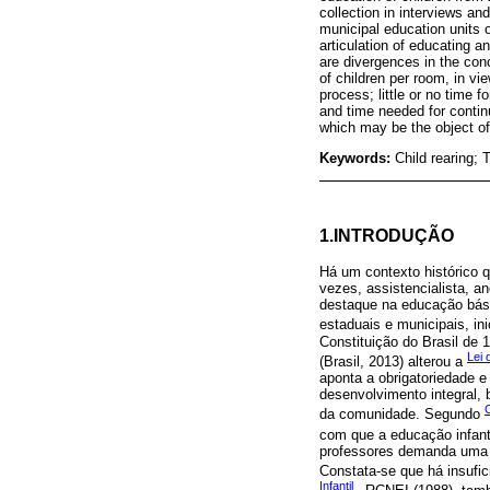
collection in interviews a
municipal education units o
articulation of educating 
are divergences in the con
of children per room, in vi
process; little or no time f
and time needed for continu
which may be the object of
Keywords:
Child rearing;
1.INTRODUÇÃO
Há um contexto histórico q
vezes, assistencialista, a
destaque na educação básic
estaduais e municipais, in
Constituição do Brasil de 
Lei 
(Brasil, 2013) alterou a
aponta a obrigatoriedade e
desenvolvimento integral, 
C
da comunidade. Segundo
com que a educação infant
professores demanda uma c
Constata-se que há insufi
Infantil