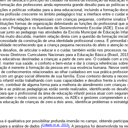
ém se destaca o princípio do cuidado na esfera da instituição da educação in
formação dos professores ainda representa grande desafio para as políticas 
ões e políticas voltadas para a área educacional, incluindo a formação doce
ma profissão crescente no âmbito pedagógico traz a interface entre o cuidar e
ue envolve relações interpessoais com crianças pequenas, conforme sinaliza
stituições formas de organização delimitando as funções do profissional que 
ssas o Pedagogo e os Auxiliares de Desenvolvimento Escolar (ADE). Essa últ
uar junto ao pedagogo nas atividades da Escola Municipal de Educação Infant
há muito discutida, mantém relação direta com a questão da formação inicial
cessidade da construção de uma identidade profissional coesa. É primordial 
bilidade reconhecendo que a criança pequena necessita do afeto e atenção n
Os desafios, de articular o educar e o cuidar, também estão nos processos n
novas Diretrizes Curriculares Nacionais para a Educação Básica (Brasil, 2013
 educativas destinadas a crianças a partir de zero ano. O cuidado com a cri
l: manter sua saúde, o conforto e bem-estar e dar à criança referências sobr
cação é inerente à formação da pessoa em sua essência humana. Nesse senti
 de conhecimentos relacionados ao olhar cuidadoso em sua prática profissiona
com um grupo social diferente de sua família. Esse contexto denota a neces
o infantil estão trabalhando com suas capacidades e desafios frente à vivênc
sim, contribuir de alguma forma para a melhoria do atendimento com crianças
 e as práticas pedagógicas estão sendo realizados, identificando os desafi
para que o profissional da área de educação infantil possa atuar com segura
rceber o modo como os professores, os ADEs e gestores compreendem a re
 educação de crianças de zero a dois anos, identificar problemas e estratég
 é qualitativa por possibilitar profunda imersão no campo, obtendo particip
Collado et al., 2013
para a análise de dados (
). A pesquisa foi desenvolvida na r