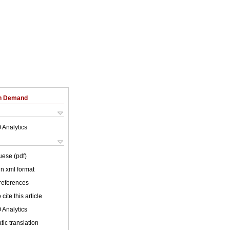
on Demand
 Analytics
uese (pdf)
 in xml format
 references
cite this article
 Analytics
ic translation