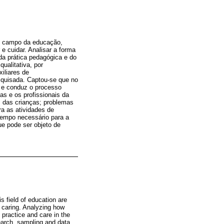
se campo da educação,
e cuidar. Analisar a forma
da prática pedagógica e do
ualitativa, por
iliares de
squisada. Captou-se que no
a e conduz o processo
as e os profissionais da
s das crianças; problemas
a as atividades de
 tempo necessário para a
ue pode ser objeto de
s field of education are
d caring. Analyzing how
practice and care in the
search, sampling and data