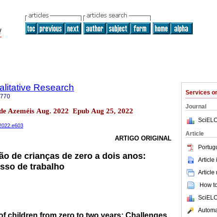
litative Research
Services 
7770
Journal
de Azeméis Aug. 2022 Epub Aug 25, 2022
SciELO
.2022.e603
Article
ARTIGO ORIGINAL
Portug
o de crianças de zero a dois anos:
Article
sso de trabalho
Article
How to 
SciELO
Automat
f children from zero to two years: Challenges