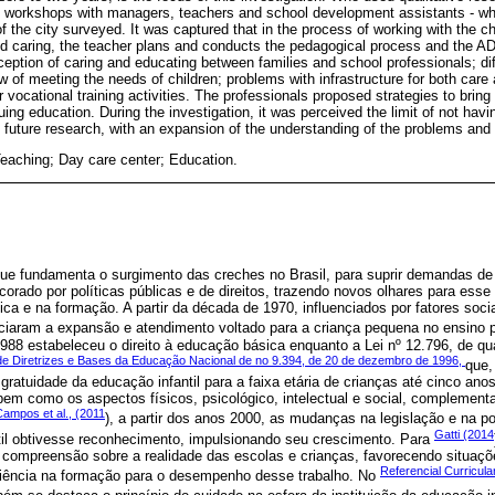
nd workshops with managers, teachers and school development assistants - wh
f the city surveyed. It was captured that in the process of working with the c
and caring, the teacher plans and conducts the pedagogical process and the A
ception of caring and educating between families and school professionals; dif
ew of meeting the needs of children; problems with infrastructure for both care
or vocational training activities. The professionals proposed strategies to bring
ing education. During the investigation, it was perceived the limit of not havin
 future research, with an expansion of the understanding of the problems and 
 Teaching; Day care center; Education.
ue fundamenta o surgimento das creches no Brasil, para suprir demandas de c
ncorado por políticas públicas e de direitos, trazendo novos olhares para e
a e na formação. A partir da década de 1970, influenciados por fatores socia
iciaram a expansão e atendimento voltado para a criança pequena no ensino p
1988 estabeleceu o direito à educação básica enquanto a Lei nº 12.796, de qua
de Diretrizes e Bases da Educação Nacional de no 9.394, de 20 de dezembro de 1996,
que,
 gratuidade da educação infantil para a faixa etária de crianças até cinco ano
bem como os aspectos físicos, psicológico, intelectual e social, complement
ampos et al., (2011
), a partir dos anos 2000, as mudanças na legislação e na po
Gatti (2014
il obtivesse reconhecimento, impulsionando seu crescimento. Para
ompreensão sobre a realidade das escolas e crianças, favorecendo situaç
Referencial Curricul
ciência na formação para o desempenho desse trabalho. No