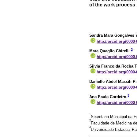
of the work process
Sandra Mara Gonçalves V
http://orcid.org/0000
2
Mara Quaglio Chirelli.
http://orcid.org/0000
Silvia Franco da Rocha 
http://orcid.org/0000
Danielle Abdel Massih Pi
http://orcid.org/0000
3
Ana Paula Cordeiro.
http://orcid.org/0000
1
Secretaria Municipal da E
2
Faculdade de Medicina de 
3
Universidade Estadual Pau