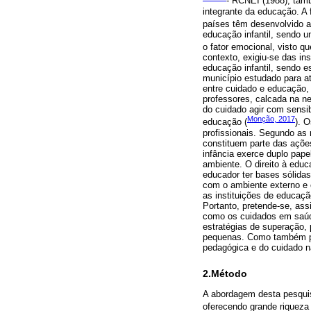
- RCNEI (1988), tamb
integrante da educação. A 
países têm desenvolvido aç
educação infantil, sendo u
o fator emocional, visto q
contexto, exigiu-se das in
educação infantil, sendo e
município estudado para at
entre cuidado e educação, 
professores, calcada na ne
do cuidado agir com sensi
Monção, 2017
educação (
). 
profissionais. Segundo as 
constituem parte das ações
infância exerce duplo pape
ambiente. O direito à edu
educador ter bases sólidas
com o ambiente externo e 
as instituições de educaçã
Portanto, pretende-se, as
como os cuidados em saúde
estratégias de superação, 
pequenas. Como também pe
pedagógica e do cuidado na
2.Método
A abordagem desta pesquisa
oferecendo grande riqueza 