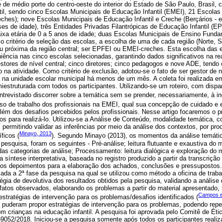
e de médio porte do centro-oeste do interior do Estado de São Paulo, Brasil
til, sendo cinco Escolas Municipais de Educação Infantil (EMEI), 21 Escola
eches); nove Escolas Municipais de Educação Infantil e Creche (Berçários - e
ses de idade), três Entidades Privadas Filantrópicas de Educação Infantil (EP
ixa etária de 0 a 5 anos de idade; duas Escolas Municipais de Ensino Funda
critério de seleção das escolas, a escolha de uma de cada região (Norte, Sul
ou próxima da região central; ser EPFEI ou EMEI-creches. Esta escolha das e
ência nas cinco escolas selecionadas, garantindo dados significativos na re
estores de nível central; cinco diretores; cinco pedagogos e nove ADE, tendo 
 na atividade. Como critério de exclusão, adotou-se o fato de ser gestor de n
 na unidade escolar municipal há menos de um mês. A coleta foi realizada e
emiestruturada com todos os participantes. Utilizando-se um roteiro, com dispa
entrevistado discorrer sobre a temática sem se prender, necessariamente, à i
sso de trabalho dos profissionais na EMEI, qual sua concepção de cuidado e
além dos desafios percebidos pelos profissionais. Nesse artigo focaremos o 
ios para realizá-lo. Utilizou-se a Análise de Conteúdo, modalidade temática, 
, permitindo validar as inferências por meio da análise dos contextos, por p
Minayo, 2013
ficos (
). Segundo Minayo (2013), os momentos da análise temátic
squisa, foram os seguintes - Pré-análise; leitura flutuante e exaustiva do ma
das categorias de análise; Processamento: leitura dialógica e exploração do 
a síntese interpretativa, baseada no registro produzido a partir da transcrição
os depoimentos para a elaboração dos achados, conclusões e pressupostos.
lizada a 2ª fase da pesquisa na qual se utilizou como método a oficina de traba
gia de devolutiva dos resultados obtidos pela pesquisa, validando a análise
atos observados, elaborando os problemas a partir do material apresentado, 
Campos et
stratégias de intervenção para os problemas/desafios identificados (
 puderam propor estratégias de intervenção para os problemas, podendo repe
om crianças na educação infantil. A pesquisa foi aprovada pelo Comitê de É
52/2018. Iniciou-se a pesquisa somente após todos os participantes realizar