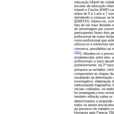
educação infantil de cidad
escolas de educação infan
Infantil e Creche (EMEI-cr
etária de 0 a 1 ano e 7 me
atendendo a crianças na fa
(EMEFEI). Adotou-se, como 
fato de ser mais distante 
de amostragem por conveni
participantes foram dois g
profissional de maior tempo
como profissional que está
utilizou-se a entrevista s
conversa, possibilitou ao 
2013
). Abordou-se o proce
estabelecidas entre eles, 
profissionais e seus desaf
posteriormente, na 2ª fase
pesquisa ou achados cientí
compuseram as etapas da pe
resultando na delimitação 
investigativo; elaboração d
selecionando fragmentos d
iniciais coletados, foi rea
foi empregada como estraté
também reflexão sobre os f
determinantes e propondo e
todos os atores envolvidos
ao processo de trabalho c
Humanos pelo Parecer 25690