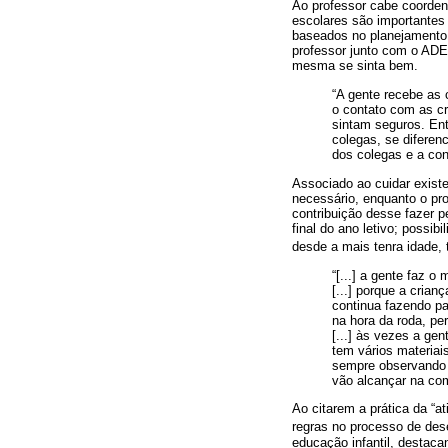
Ao professor cabe coorden
escolares são importantes
baseados no planejamento,
professor junto com o ADE
mesma se sinta bem.
“A gente recebe as 
o contato com as cri
sintam seguros. En
colegas, se diferen
dos colegas e a cont
Associado ao cuidar existe
necessário, enquanto o pr
contribuição desse fazer p
final do ano letivo; possib
desde a mais tenra idade,
“[...] a gente faz 
[...] porque a cria
continua fazendo pa
na hora da roda, per
[...] às vezes a ge
tem vários materiais
sempre observando 
vão alcançar na com
Ao citarem a prática da “
regras no processo de des
educação infantil, destaca