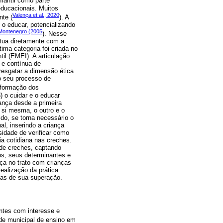
fantil como parte
educacionais. Muitos
Valença et al., 2020
nte (
). A
 o educar, potencializando
Montenegro (2005
). Nesse
atua diretamente com a
ima categoria foi criada no
il (EMEI). A articulação
 e contínua de
resgatar a dimensão ética
o seu processo de
a formação dos
) o cuidar e o educar
ança desde a primeira
e si mesma, o outro e o
do, se torna necessário o
l, inserindo a criança
sidade de verificar como
ia cotidiana nas creches.
 de creches, captando
os, seus determinantes e
nça no trato com crianças
alização da prática
ias de sua superação.
antes com interesse e
ede municipal de ensino em