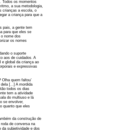
DE. Todos os momentos
ritmo, a sua metodologia,
 crianças a escola, o
egar a criança para que a
s pais, a gente tem
na para que eles se
o o nome dos
morizar os nomes
 dando o suporte
to aos de cuidados. A
 e global da criança ao
corporais e expressivas
? Olha quem faltou’
dela [...] A mordida
ntão todos os dias
ente tem a atividade
ala do multiuso e lá
do se envolver,
o quanto que eles
 também da construção de
a roda de conversa na
o da subjetividade e dos