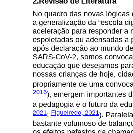
2.Revisão de Literatura
No quadro das novas lógicas d
a generalização da “escola di
aceleração para responder a 
espoletadas ou adensadas a pa
após declaração ao mundo d
SARS-CoV-2, somos convocado
educação que desejamos para 
nossas crianças de hoje, cid
propriamente de uma convocató
2016
), emergem importantes d
a pedagogia e o futuro da ed
2021
Figueiredo, 2021
;
). Parale
bastante volumoso de balanço
os efeitos nefastos da chamad