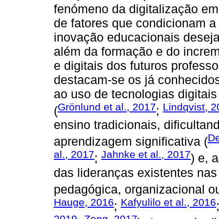
fenómeno da digitalização em
de fatores que condicionam a
inovação educacionais deseja
além da formação e do incre
e digitais dos futuros profess
destacam-se os já conhecidos
ao uso de tecnologias digitais
Grönlund et al., 2017
Lindqvist, 
(
;
ensino tradicionais, dificulta
De
aprendizagem significativa (
al., 2017
Jahnke et al., 2017
;
) e, 
das lideranças existentes na
pedagógica, organizacional ou 
Hauge, 2016
Kafyulilo et al., 2016
;
2019
Zong, 2017