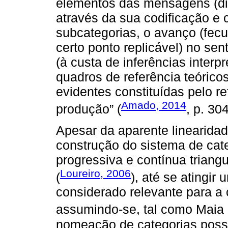
elementos das mensagens (discu
através da sua codificação e c
subcategorias, o avanço (fecun
certo ponto replicável) no se
(à custa de inferências interp
quadros de referência teórico
evidentes constituídas pelo re
Amado, 2014
produção” (
, p. 304
Apesar da aparente linearidad
construção do sistema de ca
progressiva e contínua triang
Loureiro, 2006
(
), até se atingir
considerado relevante para a 
assumindo-se, tal como Maia
nomeação de categorias possa 