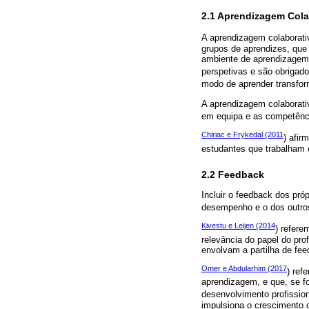
2.1 Aprendizagem Cola
A aprendizagem colaborat
grupos de aprendizes, que
ambiente de aprendizagem 
perspetivas e são obrigado
modo de aprender transfor
A aprendizagem colaborati
em equipa e as competênc
Chiriac e Frykedal (2011
) afi
estudantes que trabalham
2.2 Feedback
Incluir o feedback dos pró
desempenho e o dos outro
Kivestu e Leijen (2014
) refere
relevância do papel do p
envolvam a partilha de fe
Omer e Abdularhim (2017
) ref
aprendizagem, e que, se fo
desenvolvimento profission
impulsiona o crescimento 