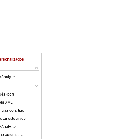
ersonalizados
 Analytics
uês (pdf)
 em XML
cias do artigo
itar este artigo
 Analytics
ão automática