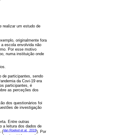
se realizar um estudo de
xemplo, originalmente fora
 a escola envolvida não
smo. Por esse motivo
po, numa instituição onde
dos.
 de participantes, sendo
 Pandemia da Covi-19 era
s participantes, é
obre as perceções dos
ão dos questionários foi
uestões de investigação
rta. Entre outras
 a leitura dos dados de
Van Roekel et al., 2019
 (
). Por