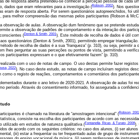
tas de resposta aberta pretendeu-se conhecer a perceção pessoal de cada um
Robson, 2002
o, dados que eram relevantes para a investigação (
). Nos questio
as eram de resposta aberta. Por serem questionários autopreenchidos, foi ut
s, para melhor compreensão das mesmas pelos participantes (Robson & McCa
ada observação de aulas. A observação dum fenómeno que se pretende estuda
permite a observação de padrões de comportamento e da interação dos partici
Denton & Smith, 2001
onscientes (
). Este método de recolha de dados é útil co
aos questionários (Denton & Smith, 2001), permitindo empregar triangulação
todo de recolha de dados é a sua “franqueza” (p. 310), ou seja, permitir a 
em lhes perguntar as suas perceções ou pontos de vista, permitindo a verifi
 os participantes expressam e o que efetivamente fazem” (p. 310).
realizada com o uso de notas de campo. O uso destas permite fazer registos 
ousa, 2022
). No caso deste estudo, as notas de campo incluíram registos descr
 como o registo de reações, comportamentos e comentários dos participante
lementados durante o ano letivo de 2020-2021. A observação de aulas foi rea
mo período. Através do consentimento informado, foi assegurada a confidenc
studo
Robson, 200
participantes é chamado na literatura de “amostragem intencional” (
atística, consiste na escolha dos participantes de acordo com as necessida
Fontanella, Ricas, & Turato, 2008
 utilizado em estudos de natureza qualitativa (
).
dos de acordo com os seguintes critérios: no caso dos alunos, (i) ser alunos d
ental, (iii) estar a frequentar ou ter frequentado aulas de grupo de instrumen
essores do ensino vocacional da música, (ii) serem professores de instrumento