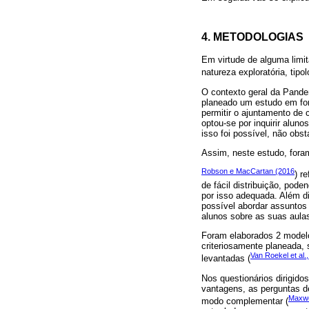
4. METODOLOGIAS
Em virtude de alguma limit
natureza exploratória, ti
O contexto geral da Pande
planeado um estudo em for
permitir o ajuntamento de
optou-se por inquirir alun
isso foi possível, não obs
Assim, neste estudo, foram
Robson e MacCartan (2016
) r
de fácil distribuição, pod
por isso adequada. Além d
possível abordar assuntos
alunos sobre as suas aulas
Foram elaborados 2 modelos
criteriosamente planeada,
Van Roekel et al.
levantadas (
Nos questionários dirigido
vantagens, as perguntas d
Maxwe
modo complementar (