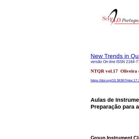
New Trends in Qua
versão On-line
ISSN
2184-7
NTQR vol.17 Oliveira 
https://doi.org/10.36367/ntqr.17
Aulas de Instrume
Preparação para 
Group Instrument Cl