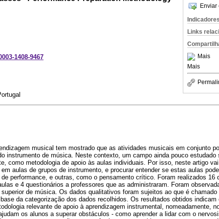
Enviar 
Indicadore
Links rela
Compartilh
Mais
-0003-1408-9467
Mais
Permali
ortugal
rendizagem musical tem mostrado que as atividades musicais em conjunto p
do instrumento de música. Neste contexto, um campo ainda pouco estudado 
 como metodologia de apoio às aulas individuais. Por isso, neste artigo vai 
s em aulas de grupos de instrumento, e procurar entender se estas aulas po
de performance, e outras, como o pensamento crítico. Foram realizados 16 q
aulas e 4 questionários a professores que as administraram. Foram observada
 superior de música. Os dados qualitativos foram sujeitos ao que é chamado n
à base da categorização dos dados recolhidos. Os resultados obtidos indicam
odologia relevante de apoio à aprendizagem instrumental, nomeadamente, no
ajudam os alunos a superar obstáculos - como aprender a lidar com o nervosi