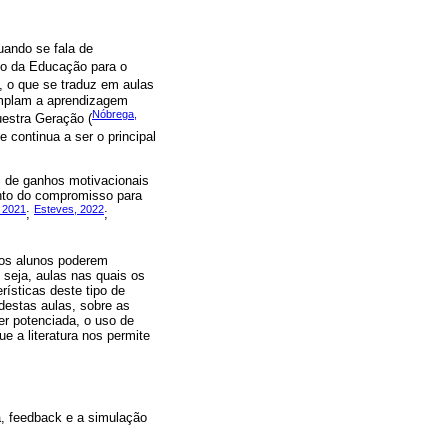
quando se fala de
rio da Educação para o
), o que se traduz em aulas
emplam a aprendizagem
Nóbrega,
uestra Geração (
e continua a ser o principal
l de ganhos motivacionais
nto do compromisso para
 2021
Esteves, 2022
;
;
e os alunos poderem
u seja, aulas nas quais os
ísticas deste tipo de
destas aulas, sobre as
er potenciada, o uso de
e a literatura nos permite
a, feedback e a simulação