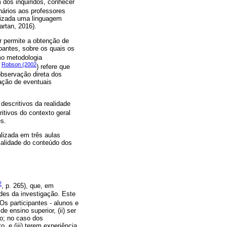
 dos inquiridos, conhecer
nários aos professores
ilizada uma linguagem
rtan, 2016).
r permite a obtenção de
pantes, sobre os quais os
mo metodologia
Robson (2002
.
) refere que
observação direta dos
cação de eventuais
descritivos da realidade
itivos do contexto geral
s.
lizada em três aulas
ialidade do conteúdo dos
2
, p. 265), que, em
des da investigação. Este
 Os participantes - alunos e
e ensino superior, (ii) ser
to; no caso dos
, e (iii) terem experiência