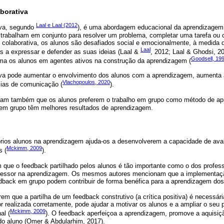
borativa
Laal e Laal (2012
iva, segundo
), é uma abordagem educacional da aprendizagem
 trabalham em conjunto para resolver um problema, completar uma tarefa ou 
colaborativa, os alunos são desafiados social e emocionalmente, à medida 
Laal
s a expressar e defender as suas ideias (Laal &
, 2012; Laal & Ghodsi, 2
Goodsell, 19
ma os alunos em agentes ativos na construção da aprendizagem (
va pode aumentar o envolvimento dos alunos com a aprendizagem, aumenta a
Vlachopoulos, 2020
ias de comunicação (
).
rmam também que os alunos preferem o trabalho em grupo como método de a
 em grupo têm melhores resultados de aprendizagem.
prios alunos na aprendizagem ajuda-os a desenvolverem a capacidade de aval
Mckimm, 2009
s (
).
m que o feedback partilhado pelos alunos é tão importante como o dos profes
rofessor na aprendizagem. Os mesmos autores mencionam que a implementaçã
edback em grupo podem contribuir de forma benéfica para a aprendizagem dos
erem que a partilha de um feedback construtivo (a crítica positiva) é necessár
r realizada corretamente, pode ajudar a motivar os alunos e a ampliar o seu p
Mckimm, 2009
al (
). O feedback aperfeiçoa a aprendizagem, promove a aquisiç
do aluno (Omer & Abdularhim, 2017).