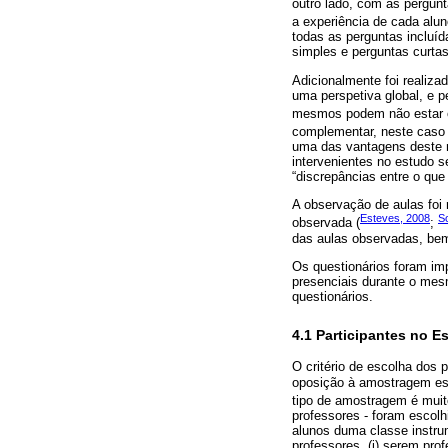
outro lado, com as pergun
a experiência de cada alun
todas as perguntas incluíd
simples e perguntas curta
Adicionalmente foi realiz
uma perspetiva global, e 
mesmos podem não estar c
complementar, neste caso 
uma das vantagens deste mé
intervenientes no estudo s
“discrepâncias entre o que
A observação de aulas foi 
Esteves, 2008
S
observada (
;
das aulas observadas, bem
Os questionários foram imp
presenciais durante o mes
questionários.
4.1 Participantes no E
O critério de escolha dos 
oposição à amostragem est
tipo de amostragem é muito
professores - foram escolhi
alunos duma classe instrum
professores, (i) serem prof