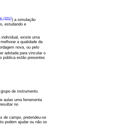
al. (2017
) a simulação
do, estudando e
 individual, existe uma
melhorar a qualidade da
ordagem nova, ou pelo
r adotada para vincular o
o pública estão presentes
 grupo de instrumento.
de aulas uma ferramenta
resultar no
tas de campo, pretendeu-se
nto podem ajudar ou não os
.