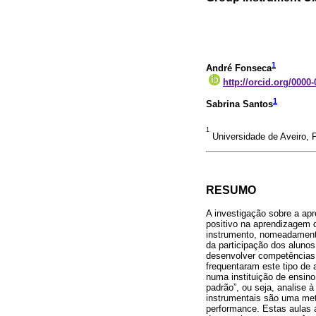
1
André Fonseca
http://orcid.org/0000
1
Sabrina Santos
1
Universidade de Aveiro, P
RESUMO
A investigação sobre a ap
positivo na aprendizagem 
instrumento, nomeadamente,
da participação dos aluno
desenvolver competências 
frequentaram este tipo de 
numa instituição de ensino
padrão”, ou seja, analise 
instrumentais são uma met
performance. Estas aulas 