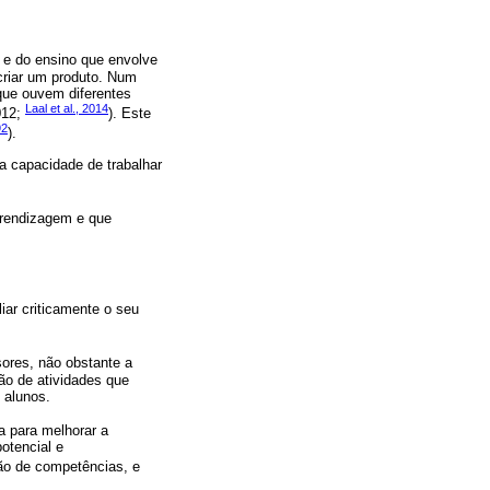
 e do ensino que envolve
criar um produto. Num
que ouvem diferentes
Laal et al., 2014
012;
). Este
92
).
 capacidade de trabalhar
prendizagem e que
iar criticamente o seu
sores, não obstante a
o de atividades que
 alunos.
ia para melhorar a
otencial e
ão de competências, e