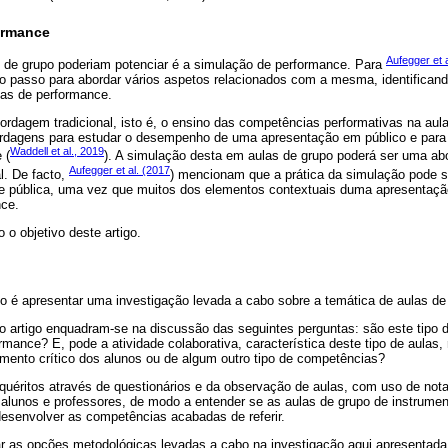
ormance
Aufegger et 
 de grupo poderiam potenciar é a simulação de performance. Para
ro passo para abordar vários aspetos relacionados com a mesma, identifican
as de performance.
ordagem tradicional, isto é, o ensino das competências performativas na aula
rdagens para estudar o desempenho de uma apresentação em público e para 
Waddell et al., 2019
 (
). A simulação desta em aulas de grupo poderá ser uma ab
Aufegger et al. (2017
l. De facto,
) mencionam que a prática da simulação pode se
ce pública, uma vez que muitos dos elementos contextuais duma apresentaçã
nce.
o objetivo deste artigo.
igo é apresentar uma investigação levada a cabo sobre a temática de aulas de
do artigo enquadram-se na discussão das seguintes perguntas: são este tipo 
rmance? E, pode a atividade colaborativa, característica deste tipo de aulas, 
ento crítico dos alunos ou de algum outro tipo de competências?
nquéritos através de questionários e da observação de aulas, com uso de no
alunos e professores, de modo a entender se as aulas de grupo de instrume
senvolver as competências acabadas de referir.
r as opções metodológicas levadas a cabo na investigação aqui apresentada