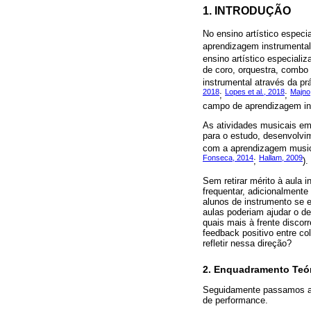
1. INTRODUÇÃO
No ensino artístico especi
aprendizagem instrumental
ensino artístico especializ
de coro, orquestra, combo
instrumental através da p
2018
Lopes et al., 2018
Majno
;
;
campo de aprendizagem ins
As atividades musicais em
para o estudo, desenvolv
com a aprendizagem musica
Fonseca, 2014
Hallam, 2009
;
).
Sem retirar mérito à aula i
frequentar, adicionalmente 
alunos de instrumento se e
aulas poderiam ajudar o d
quais mais à frente discor
feedback positivo entre co
refletir nessa direção?
2. Enquadramento Teó
Seguidamente passamos a d
de performance.