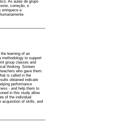
ico. As aulas de grupo
este, correção, e
s enriquece a
e humanamente.
the learning of an
s a methodology to support
ment group classes and
cal thinking. Sixteen
o teachers who gave them.
at is called in the
esults obtained indicate
helping performance
ness - and help them to
ioned in this study allow
e of the individual
acquisition of skills, and