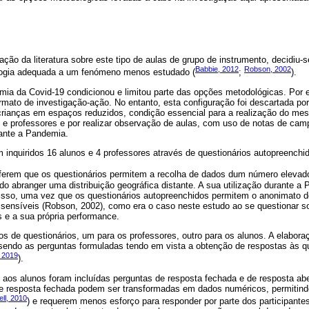
ação da literatura sobre este tipo de aulas de grupo de instrumento, decidiu-
Babbie, 2012
Robson, 2002
pologia adequada a um fenómeno menos estudado (
;
).
mia da Covid-19 condicionou e limitou parte das opções metodológicas. Por e
mato de investigação-ação. No entanto, esta configuração foi descartada por
 crianças em espaços reduzidos, condição essencial para a realização do me
os e professores e por realizar observação de aulas, com uso de notas de cam
tante a Pandemia.
 inquiridos 16 alunos e 4 professores através de questionários autopreenchi
eferem que os questionários permitem a recolha de dados dum número elevado
endo abranger uma distribuição geográfica distante. A sua utilização durante a
isso, uma vez que os questionários autopreenchidos permitem o anonimato do
 sensíveis (Robson, 2002), como era o caso neste estudo ao se questionar s
 e a sua própria performance.
 de questionários, um para os professores, outro para os alunos. A elaboraç
 sendo as perguntas formuladas tendo em vista a obtenção de respostas às q
, 2019
).
s aos alunos foram incluídas perguntas de resposta fechada e de resposta abe
e resposta fechada podem ser transformadas em dados numéricos, permitindo
ll, 2010
) e requerem menos esforço para responder por parte dos participantes