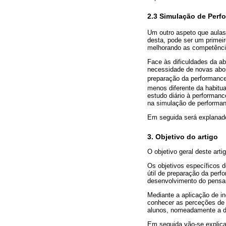
2.3 Simulação de Perf
Um outro aspeto que aulas
desta, pode ser um primei
melhorando as competênci
Face às dificuldades da ab
necessidade de novas abo
preparação da performance
menos diferente da habitua
estudo diário à performan
na simulação de performa
Em seguida será explanado 
3. Objetivo do artigo
O objetivo geral deste art
Os objetivos específicos 
útil de preparação da perfo
desenvolvimento do pensam
Mediante a aplicação de i
conhecer as perceções de 
alunos, nomeadamente a de
Em seguida vão-se explica