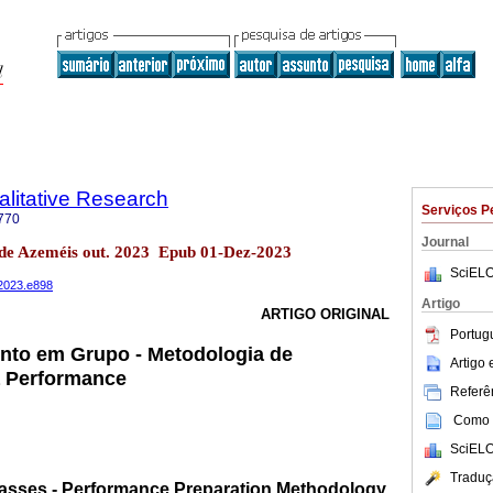
litative Research
Serviços P
770
Journal
de Azeméis out. 2023 Epub 01-Dez-2023
SciELO
.2023.e898
Artigo
ARTIGO ORIGINAL
Portug
nto em Grupo - Metodologia de
Artigo
a Performance
Referên
Como c
SciELO
Traduç
asses - Performance Preparation Methodology