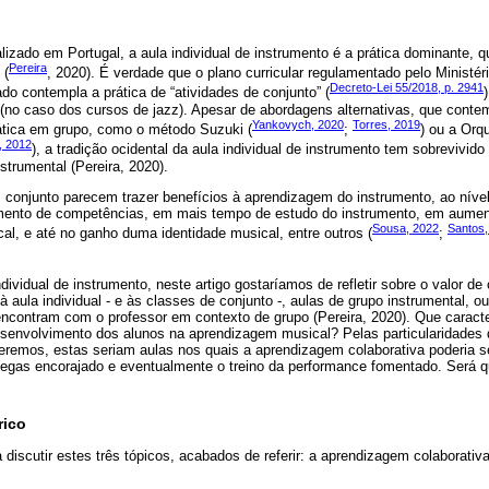
alizado em Portugal, a aula individual de instrumento é a prática dominante, 
Pereira
 (
, 2020). É verdade que o plano curricular regulamentado pelo Ministé
Decreto-Lei 55/2018, p. 2941
ado contempla a prática de “atividades de conjunto” (
 (no caso dos cursos de jazz). Apesar de abordagens alternativas, que cont
Yankovych, 2020
Torres, 2019
rática em grupo, como o método Suzuki (
;
) ou a Orq
, 2012
), a tradição ocidental da aula individual de instrumento tem sobrevivido 
trumental (Pereira, 2020).
 conjunto parecem trazer benefícios à aprendizagem do instrumento, ao níve
imento de competências, em mais tempo de estudo do instrumento, em aume
Sousa, 2022
Santos,
l, e até no ganho duma identidade musical, entre outros (
;
ndividual de instrumento, neste artigo gostaríamos de refletir sobre o valor d
à aula individual - e às classes de conjunto -, aulas de grupo instrumental, o
ncontram com o professor em contexto de grupo (Pereira, 2020). Que caracter
esenvolvimento dos alunos na aprendizagem musical? Pelas particularidades 
reremos, estas seriam aulas nos quais a aprendizagem colaborativa poderia s
legas encorajado e eventualmente o treino da performance fomentado. Será qu
rico
iscutir estes três tópicos, acabados de referir: a aprendizagem colaborativ