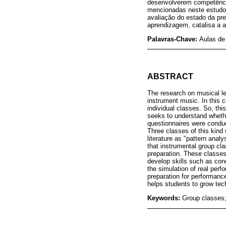
desenvolverem competência
mencionadas neste estudo 
avaliação do estado da pre
aprendizagem, catalisa a 
Palavras-Chave:
Aulas de
ABSTRACT
The research on musical le
instrument music. In this c
individual classes. So, th
seeks to understand whethe
questionnaires were conduc
Three classes of this kind 
literature as "pattern analy
that instrumental group cl
preparation. These classes
develop skills such as conc
the simulation of real perf
preparation for performance
helps students to grow tec
Keywords:
Group classes;