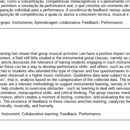
s, como a concentração, competências metacognitivas e o pensamento crít
permitem a simulação da performance real, o que constitui um momento de t
paração individual para a performance. A existência de feedback nestas aula
aquisição de competências e ajuda os alunos a crescerem técnica, musical 
 grupo; Instrumento; Aprendizagem colaborativa; Feedback; Performance.
arning has shown that group musical activities can have a positive impact on 
ontext, a field still little studied is the instrumental group classes, namely a
is article discusses the relevance of having students engaging in such instru
r these can be a way to develop performance skills, and others, such as criti
ted to students who attended this type of classes and four questionnaires t
were observed in a higher music institution. Qualitative data were subject to wh
sis", that is, analysis based on the categorization of the collected data. The r
asses are a relevant methodology to support instrumental learning, namely in 
 help students to overcome obstacles - such as learning to deal with nervous
entration, metacognitive skills, and critical thinking. The group classes ment
ormance, which creates a moment of testing, correction, and evaluating the stat
. The existence of feedback in these classes enriches learning, catalyzes the 
hnically, musically, and humanly.
 Instrument; Collaborative learning; Feedback; Performance.