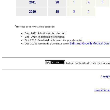
2011
20
1
2
3
2010
19
3
4
*
Histórico de la revista en la colección
Sep 2011: Admitido en la colección
Ene 2015: Indización interrumpida
Oct 2015: Readmitido a la colección por el comité
Birth and Growth Medical Jour
Oct 2025: Terminado ; Continua como
Todo el contenido de esta revista, ex
Largo 
nascerecre