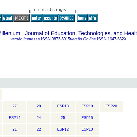
illenium - Journal of Education, Technologies, and Heal
versão impressa
ISSN
0873-3015
versão On-line
ISSN
1647-662X
27
28
ESP18
ESP19
ESP20
ESP14
24
25
ESP15
21
22
ESP12
ESP13