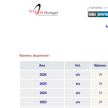
M
Números disponíveis
*
Ano
Vol.
Número
2026
s/v
29
2025
s/v
26
2024
s/v
23
2023
s/v
20