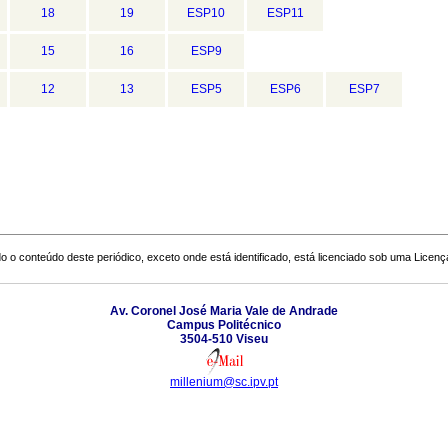
18
19
ESP10
ESP11
15
16
ESP9
12
13
ESP5
ESP6
ESP7
o o conteúdo deste periódico, exceto onde está identificado, está licenciado sob uma
Licenç
Av. Coronel José Maria Vale de Andrade
Campus Politécnico
3504-510 Viseu
millenium@sc.ipv.pt