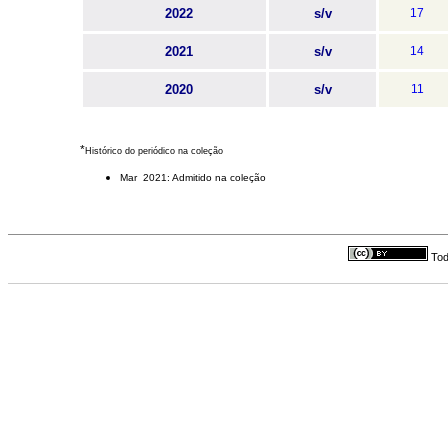
2022
s/v
17
2021
s/v
14
2020
s/v
11
*
Histórico do periódico na coleção
Mar 2021: Admitido na coleção
Tod