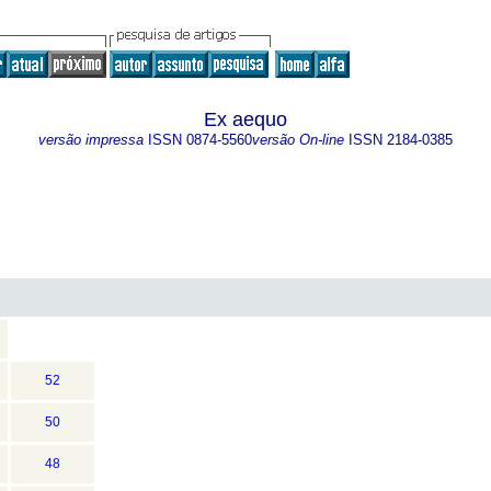
Ex aequo
versão impressa
ISSN
0874-5560
versão On-line
ISSN
2184-0385
52
50
48