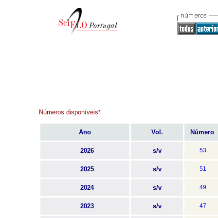
Números disponíveis
*
Ano
Vol.
Número
2026
s/v
53
2025
s/v
51
2024
s/v
49
2023
s/v
47